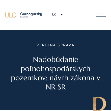
SK
VEREJNÁ SPRÁVA
Nadobúdanie
poľnohospodárskych
pozemkov: návrh zákona v
NR SR