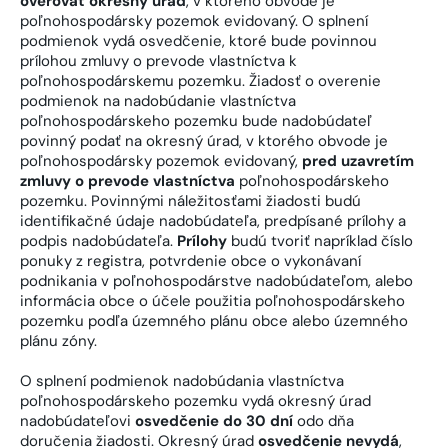
overovať okresný úrad
, v ktorého obvode je
poľnohospodársky pozemok evidovaný. O splnení
podmienok vydá osvedčenie, ktoré bude povinnou
prílohou zmluvy o prevode vlastníctva k
poľnohospodárskemu pozemku. Žiadosť o overenie
podmienok na nadobúdanie vlastníctva
poľnohospodárskeho pozemku bude nadobúdateľ
povinný podať na okresný úrad, v ktorého obvode je
poľnohospodársky pozemok evidovaný,
pred uzavretím
zmluvy o prevode vlastníctva
poľnohospodárskeho
pozemku. Povinnými náležitosťami žiadosti budú
identifikačné údaje nadobúdateľa, predpísané prílohy a
podpis nadobúdateľa.
Prílohy
budú tvoriť napríklad číslo
ponuky z registra, potvrdenie obce o vykonávaní
podnikania v poľnohospodárstve nadobúdateľom, alebo
informácia obce o účele použitia poľnohospodárskeho
pozemku podľa územného plánu obce alebo územného
plánu zóny.
O splnení podmienok nadobúdania vlastníctva
poľnohospodárskeho pozemku vydá okresný úrad
nadobúdateľovi
osvedčenie do 30 dní
odo dňa
doručenia žiadosti. Okresný úrad
osvedčenie nevydá
,