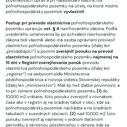
pozemkových úprav a pri nadobúdaní vlastníctva
poľnohospodárskeho pozemku na účely, na ktoré možno
poľnohospodársky pozemok
vyvlastniť
.
Postup pri prevode vlastníctva
poľnohospodárskeho
pozemku upravuje
ust. § 4
navrhovaného zákona. Podľa
uvedeného ustanovenia by po schválení navrhovaného
zákona boli vlastník alebo iná osoba oprávnení previesť
vlastníctvo poľnohospodárskeho pozemku (ďalej len
„prevádzajúci“) a povinní
zverejniť ponuku na prevod
vlastníctva
poľnohospodárskeho pozemku
najmenej na
15 dní v Registri zverejňovania ponúk
prevodu
vlastníctva poľnohospodárskeho pozemku (ďalej len
„register“) na webovom sídle Ministerstva
pôdohospodárstva a rozvoja vidieka Slovenskej republiky
(ďalej len „ministerstvo“). Mali by tiež ďalšie povinnosti, a
to pri výmere poľnohospodárskeho pozemku
(1)
do
10.000 m2 vrátane, túto ponuku zverejniť v rovnakom
čase ako v registri aj na úradnej tabuli v obci, kde sa
poľnohospodársky pozemok nachádza a na úradných
tabuliach v susedných obciach,
(2)
nad 10.000 m2 túto
ponuku zverejniť aj najmenej v jednom tlačenom
periodiku s okresnou pôsobnosťou v okrese, kde sa