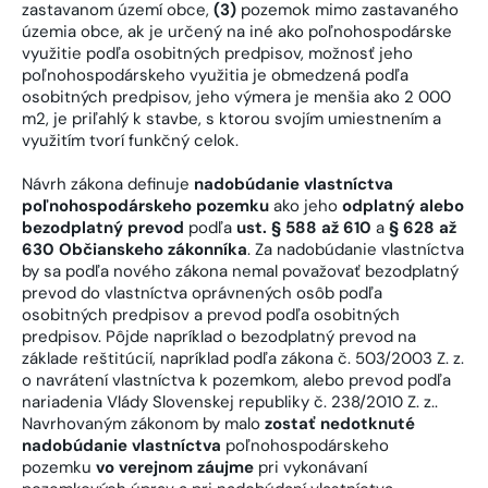
zastavanom území obce,
(3)
pozemok mimo zastavaného
územia obce, ak je určený na iné ako poľnohospodárske
využitie podľa osobitných predpisov, možnosť jeho
poľnohospodárskeho využitia je obmedzená podľa
osobitných predpisov, jeho výmera je menšia ako 2 000
m2, je priľahlý k stavbe, s ktorou svojím umiestnením a
využitím tvorí funkčný celok.
Návrh zákona definuje
nadobúdanie vlastníctva
poľnohospodárskeho pozemku
ako jeho
odplatný alebo
bezodplatný prevod
podľa
ust. § 588 až 610
a
§ 628 až
630 Občianskeho zákonníka
. Za nadobúdanie vlastníctva
by sa podľa nového zákona nemal považovať bezodplatný
prevod do vlastníctva oprávnených osôb podľa
osobitných predpisov a prevod podľa osobitných
predpisov. Pôjde napríklad o bezodplatný prevod na
základe reštitúcií, napríklad podľa zákona č. 503/2003 Z. z.
o navrátení vlastníctva k pozemkom, alebo prevod podľa
nariadenia Vlády Slovenskej republiky č. 238/2010 Z. z..
Navrhovaným zákonom by malo
zostať nedotknuté
nadobúdanie vlastníctva
poľnohospodárskeho
pozemku
vo verejnom záujme
pri vykonávaní