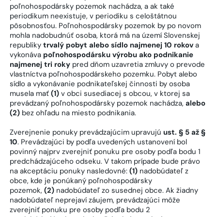
poľnohospodársky pozemok nachádza, a ak také
periodikum neexistuje, v periodiku s celoštátnou
pôsobnosťou. Poľnohospodársky pozemok by po novom
mohla nadobudnúť osoba, ktorá má na území Slovenskej
republiky
trvalý pobyt alebo sídlo najmenej 10 rokov
a
vykonáva
poľnohospodársku výrobu ako podnikanie
najmenej tri roky
pred dňom uzavretia zmluvy o prevode
vlastníctva poľnohospodárskeho pozemku. Pobyt alebo
sídlo a vykonávanie podnikateľskej činnosti by osoba
musela mať
(1)
v obci susediacej s obcou, v ktorej sa
prevádzaný poľnohospodársky pozemok nachádza,
alebo
(2)
bez ohľadu na miesto podnikania.
Zverejnenie ponuky prevádzajúcim upravujú
ust. § 5 až §
10
. Prevádzajúci by podľa uvedených ustanovení bol
povinný najprv zverejniť ponuku pre osoby podľa bodu 1
predchádzajúceho odseku. V takom prípade bude právo
na akceptáciu ponuky nasledovné:
(1)
nadobúdateľ z
obce, kde je ponúkaný poľnohospodársky
pozemok,
(2)
nadobúdateľ zo susednej obce. Ak žiadny
nadobúdateľ neprejaví záujem, prevádzajúci môže
zverejniť ponuku pre osoby podľa bodu 2