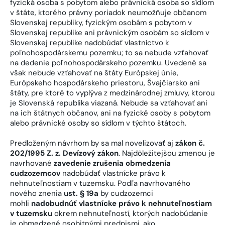
fyzická osoba s pobytom alebo právnická osoba so sídlom
v štáte, ktorého právny poriadok neumožňuje občanom
Slovenskej republiky, fyzickým osobám s pobytom v
Slovenskej republike ani právnickým osobám so sídlom v
Slovenskej republike nadobúdať vlastníctvo k
poľnohospodárskemu pozemku; to sa nebude vzťahovať
na dedenie poľnohospodárskeho pozemku. Uvedené sa
však nebude vzťahovať na štáty Európskej únie,
Európskeho hospodárskeho priestoru, Švajčiarsko ani
štáty, pre ktoré to vyplýva z medzinárodnej zmluvy, ktorou
je Slovenská republika viazaná. Nebude sa vzťahovať ani
na ich štátnych občanov, ani na fyzické osoby s pobytom
alebo právnické osoby so sídlom v týchto štátoch.
Predloženým návrhom by sa mal novelizovať aj
zákon č.
202/1995 Z. z. Devízový zákon
. Najdôležitejšou zmenou je
navrhované
zavedenie zrušenia obmedzenia
cudzozemcov
nadobúdať vlastnícke právo k
nehnuteľnostiam v tuzemsku. Podľa navrhovaného
nového znenia
ust. § 19a
by cudzozemci
mohli
nadobudnúť vlastnícke právo k nehnuteľnostiam
v tuzemsku
okrem nehnuteľností, ktorých nadobúdanie
je obmedzené osobitnými predpismi, ako