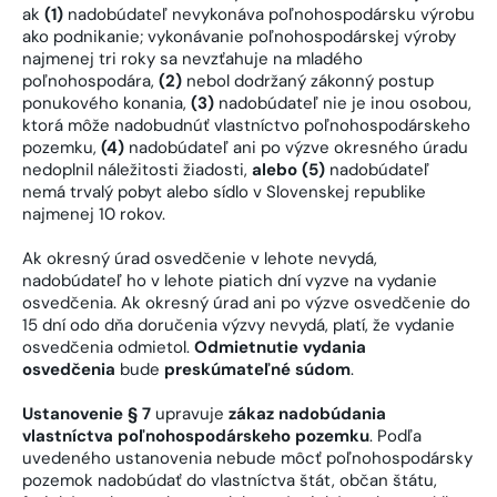
ak
(1)
nadobúdateľ nevykonáva poľnohospodársku výrobu
ako podnikanie; vykonávanie poľnohospodárskej výroby
najmenej tri roky sa nevzťahuje na mladého
poľnohospodára,
(2)
nebol dodržaný zákonný postup
ponukového konania,
(3)
nadobúdateľ nie je inou osobou,
ktorá môže nadobudnúť vlastníctvo poľnohospodárskeho
pozemku,
(4)
nadobúdateľ ani po výzve okresného úradu
nedoplnil náležitosti žiadosti,
alebo (5)
nadobúdateľ
nemá trvalý pobyt alebo sídlo v Slovenskej republike
najmenej 10 rokov.
Ak okresný úrad osvedčenie v lehote nevydá,
nadobúdateľ ho v lehote piatich dní vyzve na vydanie
osvedčenia. Ak okresný úrad ani po výzve osvedčenie do
15 dní odo dňa doručenia výzvy nevydá, platí, že vydanie
osvedčenia odmietol.
Odmietnutie vydania
osvedčenia
bude
preskúmateľné súdom
.
Ustanovenie § 7
upravuje
zákaz nadobúdania
vlastníctva poľnohospodárskeho pozemku
. Podľa
uvedeného ustanovenia nebude môcť poľnohospodársky
pozemok nadobúdať do vlastníctva štát, občan štátu,