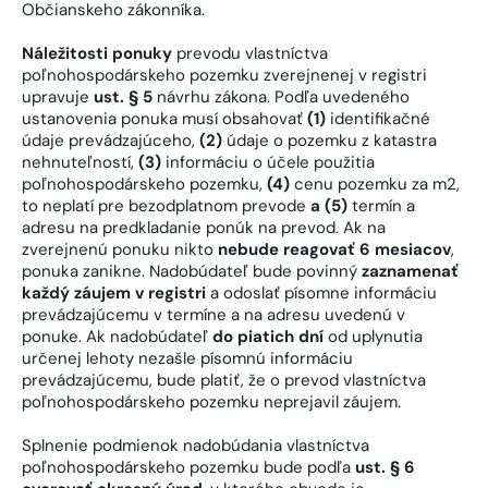
Občianskeho zákonníka.
Náležitosti ponuky
prevodu vlastníctva
poľnohospodárskeho pozemku zverejnenej v registri
upravuje
ust. § 5
návrhu zákona. Podľa uvedeného
ustanovenia ponuka musí obsahovať
(1)
identifikačné
údaje prevádzajúceho,
(2)
údaje o pozemku z katastra
nehnuteľností,
(3)
informáciu o účele použitia
poľnohospodárskeho pozemku,
(4)
cenu pozemku za m2,
to neplatí pre bezodplatnom prevode
a (5)
termín a
adresu na predkladanie ponúk na prevod. Ak na
zverejnenú ponuku nikto
nebude reagovať 6 mesiacov
,
ponuka zanikne. Nadobúdateľ bude povinný
zaznamenať
každý záujem v registri
a odoslať písomne informáciu
prevádzajúcemu v termíne a na adresu uvedenú v
ponuke. Ak nadobúdateľ
do piatich dní
od uplynutia
určenej lehoty nezašle písomnú informáciu
prevádzajúcemu, bude platiť, že o prevod vlastníctva
poľnohospodárskeho pozemku neprejavil záujem.
Splnenie podmienok nadobúdania vlastníctva
poľnohospodárskeho pozemku bude podľa
ust. § 6