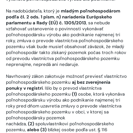
Na nadobúdateľa, ktorý je
mladým poľnohospodárom
podľa čl. 2 ods. 1 písm. n) nariadenia Európskeho
parlamentu a Rady (EÚ) č. 1305/2013
, sa nebude
vzťahovať ustanovenie o povinnosti vykonávať
poľnohospodársku výrobu ako podnikanie najmenej tri
roky, zmluva o prevode vlastníctva poľnohospodárskeho
pozemku však bude musieť obsahovať záväzok, že mladý
poľnohospodár takto získaný pozemok počas troch rokov
od prevodu vlastníctva poľnohospodárskeho pozemku
neprenajme, nepredá ani nedaruje.
Navrhovaný zákon zakotvuje možnosť previesť vlastníctvo
poľnohospodárskeho pozemku
aj bez zverejnenia
ponuky v registri
. Išlo by o prevod vlastníctva
poľnohospodárskeho pozemku
(1)
osobe, ktorá vykonáva
poľnohospodársku výrobu ako podnikanie najmenej tri
roky pred dňom uzavretia zmluvy o prevode vlastníctva
poľnohospodárskeho pozemku v obci, v ktorej sa
poľnohospodársky pozemok
nachádza,
(2)
spoluvlastníkovi poľnohospodárskeho
pozemku,
alebo (3)
blízkej osobe podľa ust. § 116