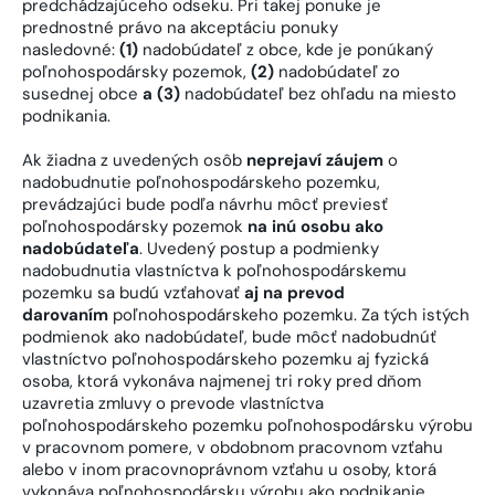
predchádzajúceho odseku. Pri takej ponuke je
prednostné právo na akceptáciu ponuky
nasledovné:
(1)
nadobúdateľ z obce, kde je ponúkaný
poľnohospodársky pozemok,
(2)
nadobúdateľ zo
susednej obce
a (3)
nadobúdateľ bez ohľadu na miesto
podnikania.
Ak žiadna z uvedených osôb
neprejaví záujem
o
nadobudnutie poľnohospodárskeho pozemku,
prevádzajúci bude podľa návrhu môcť previesť
poľnohospodársky pozemok
na inú osobu ako
nadobúdateľa
. Uvedený postup a podmienky
nadobudnutia vlastníctva k poľnohospodárskemu
pozemku sa budú vzťahovať
aj na prevod
darovaním
poľnohospodárskeho pozemku. Za tých istých
podmienok ako nadobúdateľ, bude môcť nadobudnúť
vlastníctvo poľnohospodárskeho pozemku aj fyzická
osoba, ktorá vykonáva najmenej tri roky pred dňom
uzavretia zmluvy o prevode vlastníctva
poľnohospodárskeho pozemku poľnohospodársku výrobu
v pracovnom pomere, v obdobnom pracovnom vzťahu
alebo v inom pracovnoprávnom vzťahu u osoby, ktorá
vykonáva poľnohospodársku výrobu ako podnikanie.