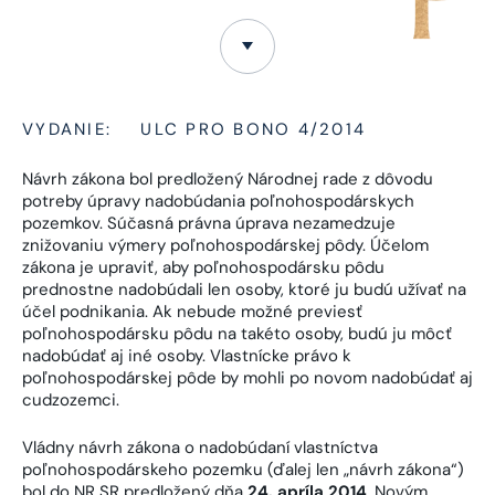
VYDANIE:
ULC PRO BONO 4/2014
Návrh zákona bol predložený Národnej rade z dôvodu
potreby úpravy nadobúdania poľnohospodárskych
pozemkov. Súčasná právna úprava nezamedzuje
znižovaniu výmery poľnohospodárskej pôdy. Účelom
zákona je upraviť, aby poľnohospodársku pôdu
prednostne nadobúdali len osoby, ktoré ju budú užívať na
účel podnikania. Ak nebude možné previesť
poľnohospodársku pôdu na takéto osoby, budú ju môcť
nadobúdať aj iné osoby. Vlastnícke právo k
poľnohospodárskej pôde by mohli po novom nadobúdať aj
cudzozemci.
Vládny návrh zákona o nadobúdaní vlastníctva
poľnohospodárskeho pozemku (ďalej len „návrh zákona“)
bol do NR SR predložený dňa
24. apríla 2014
. Novým