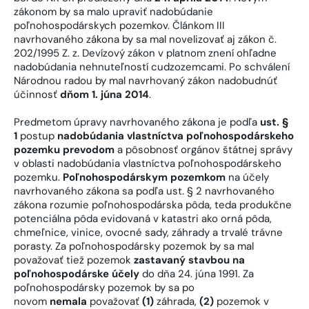
zákonom by sa malo upraviť nadobúdanie
poľnohospodárskych pozemkov. Článkom III
navrhovaného zákona by sa mal novelizovať aj zákon č.
202/1995 Z. z. Devízový zákon v platnom znení ohľadne
nadobúdania nehnuteľností cudzozemcami. Po schválení
Národnou radou by mal navrhovaný zákon nadobudnúť
účinnosť
dňom 1. júna 2014
.
Predmetom úpravy navrhovaného zákona je podľa
ust. §
1
postup
nadobúdania vlastníctva poľnohospodárskeho
pozemku prevodom
a pôsobnosť orgánov štátnej správy
v oblasti nadobúdania vlastníctva poľnohospodárskeho
pozemku.
Poľnohospodárskym pozemkom
na účely
navrhovaného zákona sa podľa ust. § 2 navrhovaného
zákona rozumie poľnohospodárska pôda, teda produkčne
potenciálna pôda evidovaná v katastri ako orná pôda,
chmeľnice, vinice, ovocné sady, záhrady a trvalé trávne
porasty. Za poľnohospodársky pozemok by sa mal
považovať tiež pozemok
zastavaný stavbou na
poľnohospodárske účely
do dňa 24. júna 1991. Za
poľnohospodársky pozemok by sa po
novom
nemala
považovať
(1)
záhrada,
(2)
pozemok v