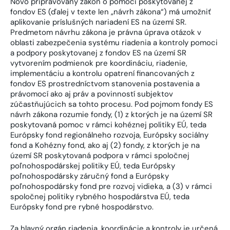
Novo pripravovaný zákon o pomoci poskytovanej z
fondov ES (ďalej v texte len „návrh zákona“) má umožniť
aplikovanie príslušných nariadení ES na území SR.
Predmetom návrhu zákona je právna úprava otázok v
oblasti zabezpečenia systému riadenia a kontroly pomoci
a podpory poskytovanej z fondov ES na území SR
vytvorením podmienok pre koordináciu, riadenie,
implementáciu a kontrolu opatrení financovaných z
fondov ES prostredníctvom stanovenia postavenia a
právomocí ako aj práv a povinností subjektov
zúčastňujúcich sa tohto procesu. Pod pojmom fondy ES
návrh zákona rozumie fondy, (1) z ktorých je na území SR
poskytovaná pomoc v rámci kohéznej politiky EÚ, teda
Európsky fond regionálneho rozvoja, Európsky sociálny
fond a Kohézny fond, ako aj (2) fondy, z ktorých je na
území SR poskytovaná podpora v rámci spoločnej
poľnohospodárskej politiky EÚ, teda Európsky
poľnohospodársky záručný fond a Európsky
poľnohospodársky fond pre rozvoj vidieka, a (3) v rámci
spoločnej politiky rybného hospodárstva EÚ, teda
Európsky fond pre rybné hospodárstvo.
Za hlavný orgán riadenia, koordinácie a kontroly je určená