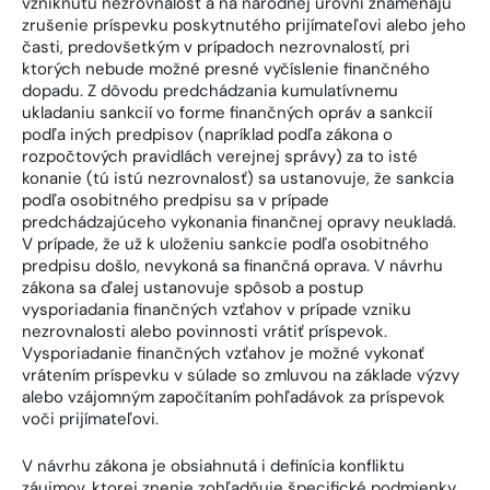
vzniknutú nezrovnalosť a na národnej úrovni znamenajú
zrušenie príspevku poskytnutého prijímateľovi alebo jeho
časti, predovšetkým v prípadoch nezrovnalostí, pri
ktorých nebude možné presné vyčíslenie finančného
dopadu. Z dôvodu predchádzania kumulatívnemu
ukladaniu sankcií vo forme finančných opráv a sankcií
podľa iných predpisov (napríklad podľa zákona o
rozpočtových pravidlách verejnej správy) za to isté
konanie (tú istú nezrovnalosť) sa ustanovuje, že sankcia
podľa osobitného predpisu sa v prípade
predchádzajúceho vykonania finančnej opravy neukladá.
V prípade, že už k uloženiu sankcie podľa osobitného
predpisu došlo, nevykoná sa finančná oprava. V návrhu
zákona sa ďalej ustanovuje spôsob a postup
vysporiadania finančných vzťahov v prípade vzniku
nezrovnalosti alebo povinnosti vrátiť príspevok.
Vysporiadanie finančných vzťahov je možné vykonať
vrátením príspevku v súlade so zmluvou na základe výzvy
alebo vzájomným započítaním pohľadávok za príspevok
voči prijímateľovi.
V návrhu zákona je obsiahnutá i definícia konfliktu
záujmov, ktorej znenie zohľadňuje špecifické podmienky