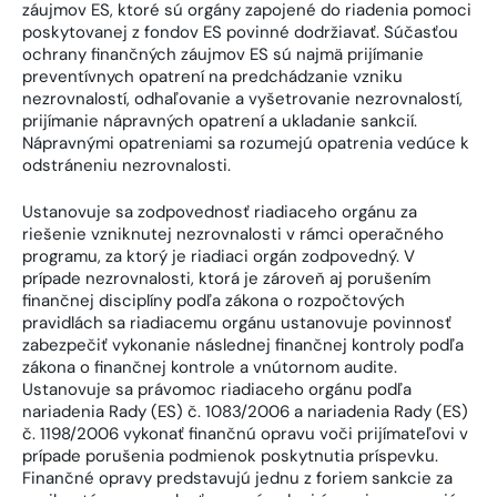
záujmov ES, ktoré sú orgány zapojené do riadenia pomoci
poskytovanej z fondov ES povinné dodržiavať. Súčasťou
ochrany finančných záujmov ES sú najmä prijímanie
preventívnych opatrení na predchádzanie vzniku
nezrovnalostí, odhaľovanie a vyšetrovanie nezrovnalostí,
prijímanie nápravných opatrení a ukladanie sankcií.
Nápravnými opatreniami sa rozumejú opatrenia vedúce k
odstráneniu nezrovnalosti.
Ustanovuje sa zodpovednosť riadiaceho orgánu za
riešenie vzniknutej nezrovnalosti v rámci operačného
programu, za ktorý je riadiaci orgán zodpovedný. V
prípade nezrovnalosti, ktorá je zároveň aj porušením
finančnej disciplíny podľa zákona o rozpočtových
pravidlách sa riadiacemu orgánu ustanovuje povinnosť
zabezpečiť vykonanie následnej finančnej kontroly podľa
zákona o finančnej kontrole a vnútornom audite.
Ustanovuje sa právomoc riadiaceho orgánu podľa
nariadenia Rady (ES) č. 1083/2006 a nariadenia Rady (ES)
č. 1198/2006 vykonať finančnú opravu voči prijímateľovi v
prípade porušenia podmienok poskytnutia príspevku.
Finančné opravy predstavujú jednu z foriem sankcie za