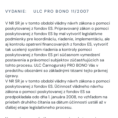
VYDANIE:
ULC PRO BONO 11/2007
V NR SR je v tomto období vládny návrh zákona o pomoci
poskytovanej z fondov ES. Pripravovaný zákon o pomoci
poskytovanej z fondov ES by mal vytvoriť legislatívne
podmienky pre koordináciu, riadenie, implementáciu, ale
aj kontrolu opatrení financovaných z fondov ES, vytvoriť
tak ucelený systém riadenia a kontroly pomoci
poskytovanej z fondov ES pri súčasnom vymedzení
postavenia a právomocí subjektov zúčastňujúcich sa
tohto procesu. ULC Čarnogurský PRO BONO Vás v
predstihu oboznámi so základnými tézami tejto právnej
úpravy.
V NR SR je v tomto období vládny návrh zákona o pomoci
poskytovanej z fondov ES. Účinnosť vládneho návrhu
zákona o pomoci poskytovanej z fondov ES sa
predpokladala odo dňa 1. januára 2008, no vzhľadom na
priebeh druhého čítania sa dátum účinnosti ustáli až v
ďalšej etape legislatívneho procesu.