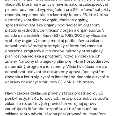
vláda SR, ktorá má v zmysle návrhu zákona zabezpečovať
plnenie povinností vyplývajúcich pre SR, určovať subjekty
riadenia, implementácie a kontroly fondov ES, ktorými sú
centrálny koordinačný orgán, riadiace orgány,
sprostredkovateľské orgány pod riadiacim orgánom,
platobné jednotky, certifikačný orgán a orgán auditu. V
súlade s nariadením Rady (ES) č. 1083/2006 by vláda ako
vrcholný orgán výkonnej moci aj podľa návrhu zákona
schvaľovala Národný strategický referenčný rámec a
operačné programy a ich zmeny, Národný strategický
plán rozvoja vidieka a programy rozvoja vidieka a ich
zmeny, Národný strategický plán pre rybné hospodárstvo
a operačný program a ich zmeny. Vláda by súčasne mala
schvaľovať relevantné dokumenty upravujúce systém
riadenia a kontroly, systém finančného riadenia a systém
ochrany finančných záujmov ES v SR a ich zmeny.
Návrh zákona deklaruje právny status prostriedkov EÚ
poskytnutých SR z fondov ES. Tieto prostriedky sa podľa
zákona o rozpočtových pravidlách verejnej správy
zaraďujú do štátneho rozpočtu, z ktorého budú na
základe tohto návrhu zákona poskytované prijímateľom