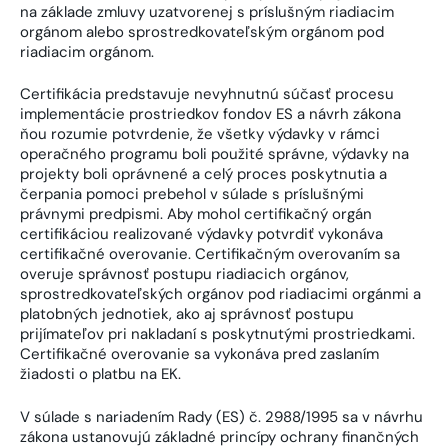
na základe zmluvy uzatvorenej s príslušným riadiacim
orgánom alebo sprostredkovateľským orgánom pod
riadiacim orgánom.
Certifikácia predstavuje nevyhnutnú súčasť procesu
implementácie prostriedkov fondov ES a návrh zákona
ňou rozumie potvrdenie, že všetky výdavky v rámci
operačného programu boli použité správne, výdavky na
projekty boli oprávnené a celý proces poskytnutia a
čerpania pomoci prebehol v súlade s príslušnými
právnymi predpismi. Aby mohol certifikačný orgán
certifikáciou realizované výdavky potvrdiť vykonáva
certifikačné overovanie. Certifikačným overovaním sa
overuje správnosť postupu riadiacich orgánov,
sprostredkovateľských orgánov pod riadiacimi orgánmi a
platobných jednotiek, ako aj správnosť postupu
prijímateľov pri nakladaní s poskytnutými prostriedkami.
Certifikačné overovanie sa vykonáva pred zaslaním
žiadosti o platbu na EK.
V súlade s nariadením Rady (ES) č. 2988/1995 sa v návrhu
zákona ustanovujú základné princípy ochrany finančných