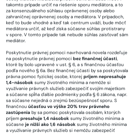
takomto prípade určiť na riešenie sporu mediátora, a to
za konsenzuálneho súhlasu oprávnenej osoby alebo
zahraničnej oprávnenej osoby a mediátora. V prípadoch,
keď to bude vhodné a keď tak centrum uváži, bude môcť
mediátora určiť, až keď získa súčasne súhlas protistrany
v spore. V tomto prípade tak nebude súhlas zaisťovať sám
mediátor.
Poskytnutie právnej pomoci navrhovaná novela rozdeľuje
na poskytnutie právnej pomoci
bez
finančnej účasti
,
ktoré by bolo upravené v ust. § 6, a s finančnou účasťou
podľa nového § 6a. Bez finančnej účasti by sa poskytovala
právna pomoc fyzickej osobe, ktorej
príjem nepresahuje
1,4-násobok
sumy životného minima a nemôže si
využívanie právnych služieb zabezpečiť svojím majetkom
a súčasne spĺňa ďalšie podmienky podľa § 6 zákona, napr.
sa súčasne nejedná o zrejmú bezúspešnosť sporu. S
finančnou
účasťou vo výške 20% trov právneho
zastúpenia
by sa pomoc poskytovala osobám, ktorých
príjem
presahuje 1,4 násobok
sumy životného minima a
súčasne
je nižší ako 1,6 násobok
sumy životného minima
a využívanie právnych služieb si nemôžu zabezpečiť