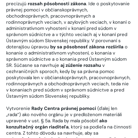
precizujú
rozsah pôsobnosti zákona
. Ide o poskytovanie
právnej pomoci v občianskoprávnych,
obchodnoprávnych, pracovnoprávnych a
rodinnoprávnych veciach, v azylových veciach, v konaní o
administratívnom vyhostení v konaní pred súdom v
správnom súdnictve a v týchto veciach aj v konaní pred
Ústavným súdom Slovenskej republiky. V porovnaní s
doterajšou úpravou
by sa pôsobnosť zákona rozšírila
o
konanie o administratívnom vyhostení, o konania v
správnom súdnictve a o konania pred Ústavným súdom
SR. Súčasne sa navrhuje
aj zúženie rozsahu
v
cezhraničných sporoch, kedy by sa právna pomoc
poskytovala len v občianskoprávnych, pracovnoprávnych,
rodinnoprávnych a obchodnoprávnych veciach, teda nie
v konaniach pred súdom v správnom súdnictve a pred
Ústavným súdom Slovenskej republiky.
Vytvorenie
Rady Centra právnej pomoci
(ďalej len
„rada“) ako nového orgánu je v predloženom materiáli
upravené v ust. § 5a. Rada by mala pôsobiť
ako
konzultačný orgán riaditeľa
, ktorý sa podieľa na činnosti
centra. Z tohto dôvodu sa navrhuje, aby sa