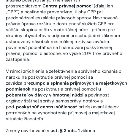
prostredníctvom
Centra právnej pomoci
(ďalej len
„CPP“) a posilnenie preventívnej úlohy CPP pri
predchádzaní eskalácie právnych sporov. Navrhovaná
právna úprava rozširuje dostupnosť služieb CPP pre
väčšiu skupinu osôb v materiálnej núdzi, pričom pre
skupiny obyvateľov s príjmami presahujúcimi zákonom
ustanovený násobok minimálnej mzdy sa zavádza
povinnosť podieľať sa na financovaní poskytovanej
právnej pomoci čiastočne, vo výške 20% trov právneho
zastúpenia.
V rámci zrýchlenia a zefektívnenia správneho konania o
nároku na poskytnutie právnej pomoci sa
zavádza
prezumpcia splnenia príjmových a majetkových
podmienok
na poskytnutie právnej pomoci
u
poberateľov dávky v hmotnej núdzi
a povinnosť
orgánov štátnej správy, samosprávy, notárov a
pod.
poskytnúť centru súčinnosť
pri získavaní údajov
potrebných na vyhodnotenie príjmovej a majetkovej
situácie žiadateľa.
Zmeny navrhované v
ust. § 3 ods. 1
zákona