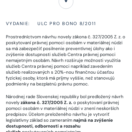
VYDANIE:
ULC PRO BONO 8/2011
Prostredníctvom návrhu novely zákona č. 327/2005 Z. z. o
poskytovaní právnej pomoci osobám v materiálnej núdzi
sa má zabezpečiť posilnenie preventívnej úlohy ako i
zvýšenie dostupnosti služieb Centra právnej pomoci
nemajetným osobám. Návrh rozširuje možnosti využitia
služieb Centra právnej pomoci napríklad zavedením
služieb realizovaných s 20%-nou finančnou účasťou
fyzickej osoby, ktorá má príjmy vyššie, než stanovujú
podmienky na bezplatnú právnu pomoc.
Národnej rade Slovenskej republiky bol predložený návrh
novely
zákona č. 327/2005 Z. z.
o poskytovaní právnej
pomoci osobám v materiálnej núdzi v znení neskorších
predpisov. Účelom preloženého návrhu je vytvoriť
legislatívny základ so zameraním
najmä na zvýšenie
dostupnosti, odbornosti a rozsahu
služieb
poskytovaných nemajetným