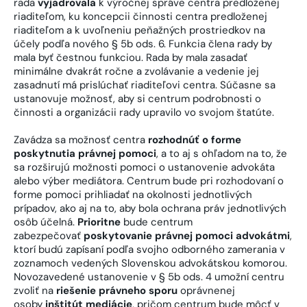
rada
vyjadrovala
k výročnej správe centra predloženej
riaditeľom, ku koncepcii činnosti centra predloženej
riaditeľom a k uvoľneniu peňažných prostriedkov na
účely podľa nového § 5b ods. 6. Funkcia člena rady by
mala byť čestnou funkciou. Rada by mala zasadať
minimálne dvakrát ročne a zvolávanie a vedenie jej
zasadnutí má prislúchať riaditeľovi centra. Súčasne sa
ustanovuje možnosť, aby si centrum podrobnosti o
činnosti a organizácii rady upravilo vo svojom štatúte.
Zavádza sa možnosť centra
rozhodnúť o forme
poskytnutia právnej pomoci
, a to aj s ohľadom na to, že
sa rozširujú možnosti pomoci o ustanovenie advokáta
alebo výber mediátora. Centrum bude pri rozhodovaní o
forme pomoci prihliadať na okolnosti jednotlivých
prípadov, ako aj na to, aby bola ochrana práv jednotlivých
osôb účelná.
Prioritne
bude centrum
zabezpečovať
poskytovanie právnej pomoci advokátmi
,
ktorí budú zapísaní podľa svojho odborného zamerania v
zoznamoch vedených Slovenskou advokátskou komorou.
Novozavedené ustanovenie v § 5b ods. 4 umožní centru
zvoliť na
riešenie právneho sporu
oprávnenej
osoby
inštitút mediácie
, pričom centrum bude môcť v