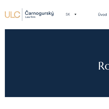
SK
Úvod
R