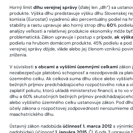
Horný limit
dlhu verejnej správy
(ďalej len „dlh“) sa ustano
produkte. Výška dlhu predstavuje výšku dlhu Slovenskej rep
komisia (Eurostat) vyjadrenú ako percentuálny podiel na
stability a rastu upravuje ako horný strop dlhu
60
% podiel
analýzy veľkosti a relatívnej produkcie ekonomiky môže b
problematická. Zákon upravuje i postup v prípade,
ak výška
podielu na hrubom domácom produkte, 45% podielu a pod. P
verejnej správy dôjde, vláde alebo jej členom vzniknú pov
zníženia.
V súvislosti
s obcami a vyššími územnými celkami
zákon j
nezabezpečuje platobnú schopnosť a nezodpovedá za pla
územného celku. Ak celková suma dlhu obce alebo vyšši
bežných príjmov predchádzajúceho rozpočtového roka a via
zaplatiť pokutu, ktorú ukladá ministerstvo financií, a to v
dlhu a 60% skutočných bežných príjmov predchádzajúceho
alebo vyššieho územného celku ustanovuje zákon. Pod dl
účely zákona o rozpočtovej zodpovednosti nerozumieme d
maachstrického dlhu.
Ústavný zákon nadobúda
účinnosť 1. marca 2012
s výnimkou
nadobúdajú účinnosť
1. januára 2015
. Čl. 6 ods 3 upravuj