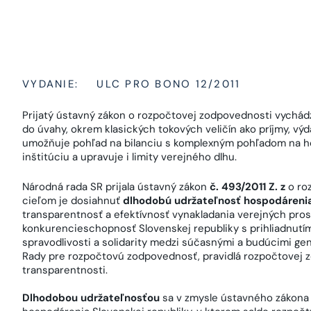
VYDANIE:
ULC PRO BONO 12/2011
Prijatý ústavný zákon o rozpočtovej zodpovednosti vychádz
do úvahy, okrem klasických tokových veličín ako príjmy, výda
umožňuje pohľad na bilanciu s komplexným pohľadom na ho
inštitúciu a upravuje i limity verejného dlhu.
Národná rada SR prijala ústavný zákon
č. 493/2011 Z. z
o ro
cieľom je dosiahnuť
dlhodobú udržateľnosť hospodáreni
transparentnosť a efektívnosť vynakladania verejných pro
konkurencieschopnosť Slovenskej republiky s prihliadnutí
spravodlivosti a solidarity medzi súčasnými a budúcimi ge
Rady pre rozpočtovú zodpovednosť, pravidlá rozpočtovej z
transparentnosti.
Dlhodobou udržateľnosťou
sa v zmysle ústavného zákona