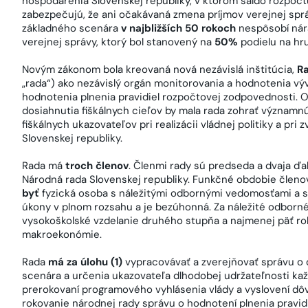
hospodárenia Slovenskej republiky, v ktorom saldo rozpočtu
zabezpečujú, že ani očakávaná zmena príjmov verejnej spr
základného scenára
v najbližších 50 rokoch
nespôsobí nára
verejnej správy, ktorý bol stanovený na
50%
podielu na h
Novým zákonom bola kreovaná nová nezávislá inštitúcia,
R
„rada“) ako nezávislý orgán monitorovania a hodnotenia vý
hodnotenia plnenia pravidiel rozpočtovej zodpovednosti. 
dosiahnutia fiškálnych cieľov by mala rada zohrať význam
fiškálnych ukazovateľov pri realizácii vládnej politiky a pr
Slovenskej republiky.
Rada má
troch členov
. Členmi rady sú predseda a dvaja ďal
Národná rada Slovenskej republiky. Funkčné obdobie člen
byť
fyzická osoba s náležitými odbornými vedomosťami a s
úkony v plnom rozsahu a je bezúhonná. Za náležité odborn
vysokoškolské vzdelanie druhého stupňa a najmenej päť rok
makroekonómie.
Rada
má za úlohu (1)
vypracovávať a zverejňovať správu o 
scenára a určenia ukazovateľa dlhodobej udržateľnosti každ
prerokovaní programového vyhlásenia vlády a vyslovení dô
rokovanie národnej rady správu o hodnotení plnenia pravid