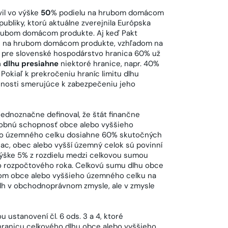
vil vo výške
50
% podielu na hrubom domácom
ubliky, ktorú aktuálne zverejnila Európska
 hrubom domácom produkte. Aj keď Pakt
u na hrubom domácom produkte, vzhľadom na
yť pre slovenské hospodárstvo hranica 60% už
 dlhu presiahne
niektoré hranice, napr. 40%
okiaľ k prekročeniu hraníc limitu dlhu
innosti smerujúce k zabezpečeniu jeho
ednoznačne definoval, že štát finančne
tobnú schopnosť obce alebo vyššieho
eho územného celku dosiahne 60% skutočných
c, obec alebo vyšší územný celok sú povinní
o výške 5% z rozdielu medzi celkovou sumou
 rozpočtového roka. Celkovú sumu dlhu obce
hom obce alebo vyššieho územného celku na
lh v obchodnoprávnom zmysle, ale v zmysle
 ustanovení čl. 6 ods. 3 a 4, ktoré
e hranicu celkového dlhu obce alebo vyššieho