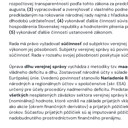
rozpočtovej transparentnosti podľa tohto zákona za predc
augusta,
(3)
vypracovávať a zverejňovať z vlastného podne
predkladaným na rokovanie národnej rady najmä z hľadiska
dlhodobú udržateľnosť,
(4)
vykonávať ďalšie činnosti súvi
hospodárenia Slovenskej republiky a hodnotením plnenia p
(5)
vykonávať ďalšie činnosti ustanovené zákonom.
Rada má právo vyžadovať
súčinnosť
od subjektov verejnej 
výkonom jej pôsobnosti. Subjekty verejnej správy sú povi
súčinnosť. Rada v rozsahu svojej pôsobnosti poskytuje sú
Úprava
dlhu verejnej správy
vychádza z metodiky tzv.
maac
vládneho deficitu a dlhu. Zostavovať národné účty v súlade
Európskej únie. Uvedenú povinnosť stanovilo
Nariadenie 
národných a regionálnych účtov v spoločenstve (skr. ESA).
určený pre účely procedúry nadmerného deficitu. Predsta
všetkých
nesplatených záväzkov sektora verejnej správy k
(nominálnej) hodnote, ktoré vznikli na základe prijatých v
ako akcie (okrem finančných derivátov) a prijatých pôžičie
úrokov. Súčasťou prijatých pôžičiek sú aj imputované pôži
nadobudnutého prostredníctvom finančného prenájmu.