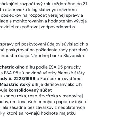
hádzajúci rozpočtový rok každoročne do 31.
tu stanovisko k legislatívnym návrhom
 dôsledkov na rozpočet verejnej správy a
siace s monitorovaním a hodnotením vývoja
ravidiel rozpočtovej zodpovednosti
a
správy pri poskytovaní údajov súvisiacich s
nné poskytovať na požiadanie rady potrebnú
činnosť a údaje Národnej banke Slovenska.
hstrického dlhu
podľa ESA 95 príručky
 s ESA 95 sú povinné všetky členské štáty
Rady č. 2223/1996
o Európskom systéme
Maastrichtský dlh
je definovaný ako dlh
vuje
konsolidovaný súčet
u koncu roka, resp. štvrťroka v menovitej
kladov, emitovaných cenných papierov iných
k, ale zásadne bez záväzkov z nesplatených
čky, ktoré sa rovnajú hodnote majetku