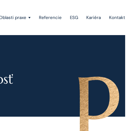
Oblasti praxe
Referencie
ESG
Kariéra
Kontakt
Vymáhanie pohľadávok a konkurzné právo
Štátna pomoc, investičné stimuly a projektové
financovanie
sť
Európske právo
Právo duševného vlastníctva
Green-field a brown-field projekty