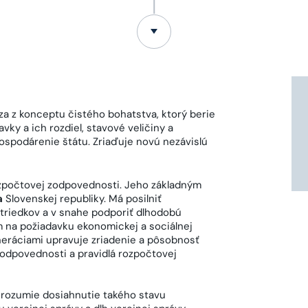
a z konceptu čistého bohatstva, ktorý berie
vky a ich rozdiel, stavové veličiny a
spodárenie štátu. Zriaďuje novú nezávislú
zpočtovej zodpovednosti. Jeho základným
a
Slovenskej republiky. Má posilniť
striedkov a v snahe podporiť dlhodobú
m na požiadavku ekonomickej a sociálnej
neráciami upravuje zriadenie a pôsobnosť
odpovednosti a pravidlá rozpočtovej
 rozumie dosiahnutie takého stavu