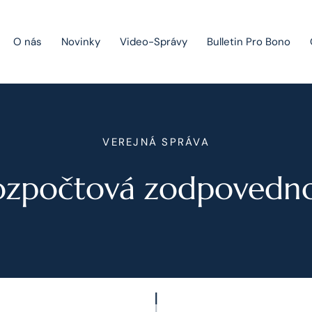
O nás
Novinky
Video-Správy
Bulletin Pro Bono
Public Private Partnership
VEREJNÁ SPRÁVA
Riešenie sporov
ozpočtová zodpovedno
Fúzie a akvizície
Právo obchodných spoločností
Právo hospodárskej súťaže