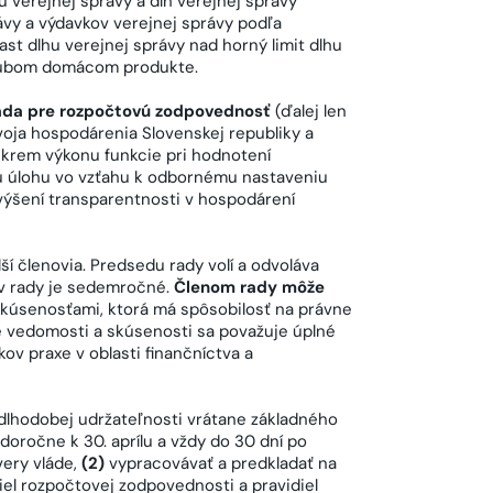
 verejnej správy a dlh verejnej správy
ávy a výdavkov verejnej správy podľa
st dlhu verejnej správy nad horný limit dlhu
rubom domácom produkte.
ada pre rozpočtovú zodpovednosť
(ďalej len
voja hospodárenia Slovenskej republiky a
Okrem výkonu funkcie pri hodnotení
nú úlohu vo vzťahu k odbornému nastaveniu
i zvýšení transparentnosti v hospodárení
ší členovia. Predsedu rady volí a odvoláva
ov rady je sedemročné.
Členom rady môže
kúsenosťami, ktorá má spôsobilosť na právne
é vedomosti a skúsenosti sa považuje úplné
ov praxe v oblasti finančníctva a
dlhodobej udržateľnosti vrátane základného
oročne k 30. aprílu a vždy do 30 dní po
very vláde,
(2)
vypracovávať a predkladať na
iel rozpočtovej zodpovednosti a pravidiel