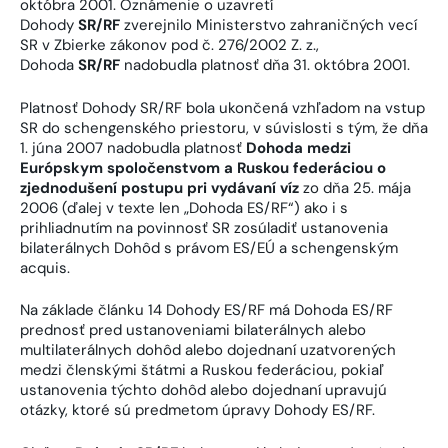
októbra 2001. Oznámenie o uzavretí
Dohody
SR/RF
zverejnilo Ministerstvo zahraničných vecí
SR v Zbierke zákonov pod č. 276/2002 Z. z.,
Dohoda
SR/RF
nadobudla platnosť dňa 31. októbra 2001.
Platnosť Dohody SR/RF bola ukončená vzhľadom na vstup
SR do schengenského priestoru, v súvislosti s tým, že dňa
1. júna 2007 nadobudla platnosť
Dohoda medzi
Európskym spoločenstvom a Ruskou federáciou o
zjednodušení postupu pri vydávaní víz
zo dňa 25. mája
2006 (ďalej v texte len „Dohoda ES/RF“) ako i s
prihliadnutím na povinnosť SR zosúladiť ustanovenia
bilaterálnych Dohôd s právom ES/EÚ a schengenským
acquis.
Na základe článku 14 Dohody ES/RF má Dohoda ES/RF
prednosť pred ustanoveniami bilaterálnych alebo
multilaterálnych dohôd alebo dojednaní uzatvorených
medzi členskými štátmi a Ruskou federáciou, pokiaľ
ustanovenia týchto dohôd alebo dojednaní upravujú
otázky, ktoré sú predmetom úpravy Dohody ES/RF.