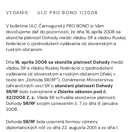
VYDANIE:
ULC PRO BONO 1/2008
V bulletine ULC Čarnogurský PRO BONO si Vám
dovoľujeme dať do pozornosti, že dňa 16. apríla 2008 sa
skončila platnosť Dohody medzi vládou SR a vládou Ruskej
federácie o zjednodušení vydávania víz slovenským a
ruským občanom.
Dňa
16. apríla 2008
sa skončila platnosť Dohody
medzi
vládou SR a vládou Ruskej federácie o zjednodušení
vydávania víz slovenským a ruským občanom (ďalej v
texte len „Dohoda SR/RF“). Oznámenie Ministerstva
zahraničných vecí SR o
skončení platnosti Dohody
SR/RF
bolo zverejnené
v Zbierke zákonov pod č.
42/2008 Z. z.
. Vláda SR schválila skončenie platnosti
Dohody
SR/RF
svojím uznesením č. 7 zo dňa 9. januára
2008.
Dohoda
SR/RF
bola uzavretá formou výmeny
diplomatických nót zo dňa 22. augusta 2001 a zo dňa 1.