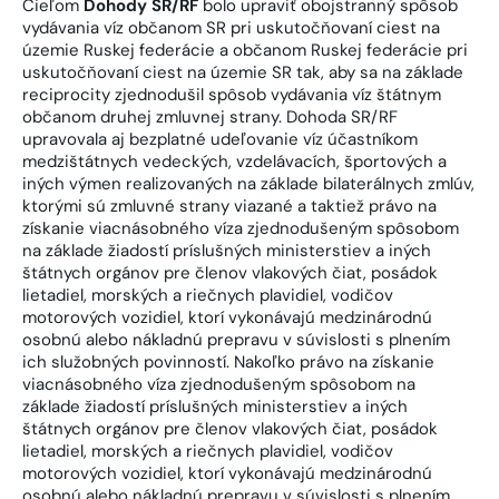
Cieľom
Dohody SR/RF
bolo upraviť obojstranný spôsob
vydávania víz občanom SR pri uskutočňovaní ciest na
územie Ruskej federácie a občanom Ruskej federácie pri
uskutočňovaní ciest na územie SR tak, aby sa na základe
reciprocity zjednodušil spôsob vydávania víz štátnym
občanom druhej zmluvnej strany. Dohoda SR/RF
upravovala aj bezplatné udeľovanie víz účastníkom
medzištátnych vedeckých, vzdelávacích, športových a
iných výmen realizovaných na základe bilaterálnych zmlúv,
ktorými sú zmluvné strany viazané a taktiež právo na
získanie viacnásobného víza zjednodušeným spôsobom
na základe žiadostí príslušných ministerstiev a iných
štátnych orgánov pre členov vlakových čiat, posádok
lietadiel, morských a riečnych plavidiel, vodičov
motorových vozidiel, ktorí vykonávajú medzinárodnú
osobnú alebo nákladnú prepravu v súvislosti s plnením
ich služobných povinností. Nakoľko právo na získanie
viacnásobného víza zjednodušeným spôsobom na
základe žiadostí príslušných ministerstiev a iných
štátnych orgánov pre členov vlakových čiat, posádok
lietadiel, morských a riečnych plavidiel, vodičov
motorových vozidiel, ktorí vykonávajú medzinárodnú
osobnú alebo nákladnú prepravu v súvislosti s plnením