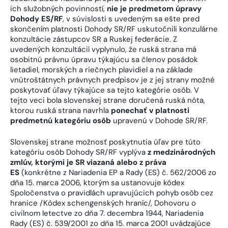
ich služobných povinností,
nie je predmetom úpravy
Dohody ES/RF
, v súvislosti s uvedeným sa ešte pred
skončením platnosti Dohody SR/RF uskutočnili konzulárne
konzultácie zástupcov SR a Ruskej federácie. Z
uvedených konzultácií vyplynulo, že ruská strana má
osobitnú právnu úpravu týkajúcu sa členov posádok
lietadiel, morských a riečnych plavidiel a na základe
vnútroštátnych právnych predpisov je z jej strany možné
poskytovať úľavy týkajúce sa tejto kategórie osôb. V
tejto veci bola slovenskej strane doručená ruská nóta,
ktorou ruská strana navrhla
ponechať v platnosti
predmetnú kategóriu osôb
upravenú v Dohode SR/RF.
Slovenskej strane možnosť poskytnutia úľav pre túto
kategóriu osôb Dohody SR/RF vyplýva
z medzinárodných
zmlúv, ktorými je SR viazaná alebo z práva
ES
(konkrétne z Nariadenia EP a Rady (ES) č. 562/2006 zo
dňa 15. marca 2006, ktorým sa ustanovuje kódex
Spoločenstva o pravidlách upravujúcich pohyb osôb cez
hranice /Kódex schengenských hraníc/, Dohovoru o
civilnom letectve zo dňa 7. decembra 1944, Nariadenia
Rady (ES) č. 539/2001 zo dňa 15. marca 2001 uvádzajúce