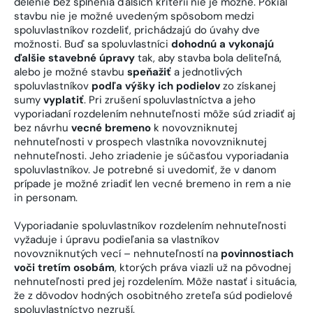
delenie bez splnenia ďalších kritérií nie je možné. Pokiaľ
stavbu nie je možné uvedeným spôsobom medzi
spoluvlastníkov rozdeliť, prichádzajú do úvahy dve
možnosti. Buď sa spoluvlastníci
dohodnú a vykonajú
ďalšie stavebné úpravy
tak, aby stavba bola deliteľná,
alebo je možné stavbu
speňažiť
a jednotlivých
spoluvlastníkov
podľa výšky ich podielov
zo získanej
sumy
vyplatiť
. Pri zrušení spoluvlastníctva a jeho
vyporiadaní rozdelením nehnuteľnosti môže súd zriadiť aj
bez návrhu
vecné bremeno
k novovzniknutej
nehnuteľnosti v prospech vlastníka novovzniknutej
nehnuteľnosti. Jeho zriadenie je súčasťou vyporiadania
spoluvlastníkov. Je potrebné si uvedomiť, že v danom
prípade je možné zriadiť len vecné bremeno in rem a nie
in personam.
Vyporiadanie spoluvlastníkov rozdelením nehnuteľnosti
vyžaduje i úpravu podieľania sa vlastníkov
novovzniknutých vecí – nehnuteľností na
povinnostiach
voči tretím osobám
, ktorých práva viazli už na pôvodnej
nehnuteľnosti pred jej rozdelením. Môže nastať i situácia,
že z dôvodov hodných osobitného zreteľa súd podielové
spoluvlastníctvo nezruší.