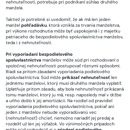
nehnuteľnosti, potrebuje pri podnikaní súhlas druhého
manžela.
Taktiež je potrebné si uvedomiť, že ak má len jeden
manžel
pohľadávku
, ktorá vznikla za trvania manželstva,
pri výkone rozhodnutia môže byť uspokojená i z majetku
patriaceho do bezpodielového spoluvlastníctva manželov,
teda i z nehnuteľnosti.
Pri vyporiadaní bezpodielového
spoluvlastníctva
manželov môže súd pri rozhodovaní o
spoločnej nehnuteľnosti postupovať rôznymi spôsobmi.
Riadi sa pritom zásadami vyporiadania podielového
spoluvlastníctva. Súd môže
prikázať nehnuteľnosť
len
jednému manželovi, ktorý musí druhého manžela vyplatiť.
Uplatňuje pritom zásadu, aby bola nehnuteľnosť prikázaná
tomu manželovi, ktorý ju má, resp. naposledy mal v držbe
a uňho došlo k jej amortizácii. Na rozdiel od pravidiel
vyporiadania podielového spoluvlastníctva, pokiaľ ani
jeden z manželov nebude vyporadúvanú vec
(nehnuteľnosť) chcieť, nemožno nariadiť jej predaj a
rozdeliť už len jej výťažok. Vo výnimočných prípadoch
môže súd rozhodnúť aj o
zriadení podielového