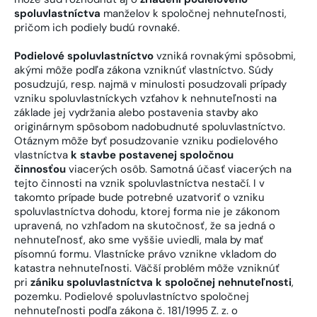
spoluvlastníctva
manželov k spoločnej nehnuteľnosti,
pričom ich podiely budú rovnaké.
Podielové spoluvlastníctvo
vzniká rovnakými spôsobmi,
akými môže podľa zákona vzniknúť vlastníctvo. Súdy
posudzujú, resp. najmä v minulosti posudzovali prípady
vzniku spoluvlastníckych vzťahov k nehnuteľnosti na
základe jej vydržania alebo postavenia stavby ako
originárnym spôsobom nadobudnuté spoluvlastníctvo.
Otáznym môže byť posudzovanie vzniku podielového
vlastníctva
k stavbe postavenej spoločnou
činnosťou
viacerých osôb. Samotná účasť viacerých na
tejto činnosti na vznik spoluvlastníctva nestačí. I v
takomto prípade bude potrebné uzatvoriť o vzniku
spoluvlastníctva dohodu, ktorej forma nie je zákonom
upravená, no vzhľadom na skutočnosť, že sa jedná o
nehnuteľnosť, ako sme vyššie uviedli, mala by mať
písomnú formu. Vlastnícke právo vznikne vkladom do
katastra nehnuteľnosti. Väčší problém môže vzniknúť
pri
zániku spoluvlastníctva k spoločnej nehnuteľnosti
,
pozemku. Podielové spoluvlastníctvo spoločnej
nehnuteľnosti podľa zákona č. 181/1995 Z. z. o