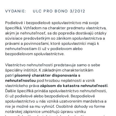
VYDANIE:
ULC PRO BONO 3/2012
Podielové i bezpodielové spoluvlastníctvo má svoje
špecifiká. Vzhľadom na charakter predmetu vlastníctva,
akým je nehnuteľnosť, sa do popredia dostávajú otázky
súvisiace predovšetkým so zánikom spoluvlastníctva a
právami a povinnosťami, ktoré spoluvlastníci majú k
nehnuteľnostiam či už v podielovom alebo
bezpodielovom spoluvlastníctve.
Vlastníctvo nehnuteľnosti predstavuje samo o sebe
špeciálny inštitút. K základným charakteristikám
patrí
písomný charakter disponovania s
nehnuteľnosťou
pod hrozbou neplatnosti a vznik
vlastníckeho práva
zápisom do katastra nehnuteľností
.
Ďalšie špecifiká prináša spoluvlastníctvo nehnuteľnosti,
či už podielové alebo bezpodielové. Bezpodielové
spoluvlastníctvo u nás vzniká uzatvorením manželstva a
nie je možné sa mu vyhnúť. Osobitné dohody vo forme
notárskej zápisnice umožňujú úpravu vzniku