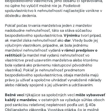
bezpodielového vlastníctva, jeho obsahu či spravovania,
no úplne ho vylúčiť možné nie je. Podielové
spoluvlastníctvo k nehnuteľnosti najčastejšie vznikne v
dôsledku dedenia.
Pokiaľ počas trvania manželstva jeden z manželov
nadobudne nehnuteľnosť, táto sa stáva súčasťou
bezpodielového spoluvlastníctva.
Výnimku
tvorí prípad,
ak manžel získa nehnuteľnosť ako
dar
. Vtedy bude jej
výlučným vlastníkom, prípadne, ak bola jednému
manželovi nehnuteľnosť vydaná
v rámci predpisov o
reštitúcii
(a manžel mal vydanú nehnuteľnosť vo
vlastníctve pred uzavretím manželstva alebo ktorému
bola vydaná ako právnemu nástupcovi pôvodného
vlastníka). Pokiaľ je nehnuteľnosť predmetom
bezpodielového spoluvlastníctva, obaja manželia majú
právo ju užívať a spoločne uhrádzať vynaložené náklady
alebo náklady spojené s jej užívaním a udržiavaním.
Bežné veci
týkajúce sa spoločných vecí
môže vybavovať
každý z manželov
, v ostatných sa vyžaduje súhlas oboch
pod sankciou relatívnej neplatnosti podľa ust. § 40a
Občianskeho zákonníka. Vyvstáva otázka, čo je možné