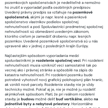
pozemkových spoločenstvách je nedeliteľné a nemožno
ho zrušiť a vyporiadať podľa osobitných predpisov.
Uvedený právny predpis sa vzťahuje na
pozemkové
spoločenstvá
, akými je napr. lesné a pasienkové
spoločenstvo vlastníkov podielov spoločnej
nehnuteľnosti a pod. Spoluvlastníci predmetnej spoločnej
nehnuteľnosti sú obmedzení uvedeným zákonom,
ktorého cieľom je zamedziť drobeniu napr. lesných
pozemkov. Uvedené pozemkové spoločenstvá sú u nás
upravené ako v jednej z posledných krajín Európy.
Najčastejším spôsobom vyporiadania medzi
spoluvlastníkmi je
rozdelenie spoločnej veci
. Pri rozdelení
nehnuteľnosti musia vzniknúť veci samostatné tak po
vecnej ako i právnej stránke a spôsobilé na zápis do
katastra nehnuteľností. Pri rozdelení pozemku bude
potrebné vyhotoviť nový grafický polohopisný plán hraníc,
ak vznikli nové parcely. Rozdelenie stavby nie je vždy
technicky možné. Pokiaľ aj je, nie je možné ju rozdeliť
akýmkoľvek spôsobom. Platí, že pri reálnom rozdelení
stavby je
budovu
možné deliť
buď vertikálne
, alebo
na
jednotlivé byty a nebytové priestory
. Horizontálne