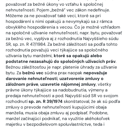
považovať za bežné úkony vo vzťahu k spoločnej
nehnuteľnosti. Pojem „bežná“ vec zákon nedefinuje.
Môžeme za ne považovať také veci, ktoré sa pri
hospodárení s nimi opakujú a nevymykajú sa z rámca
obvyklého hospodárenia s vecou. Čo je možné vzhľadom
na spoločné užívanie nehnuteľnosti, napr. bytu, považovať
za bežnú vec, vyplýva aj z rozhodnutia Najvyššieho súdu
SR, sp. zn. R 47/1984. Za bežné záležitosti sa podľa tohto
rozhodnutia považujú veci týkajúce sa spoločného
užívania bytu manželmi,
ktoré sa opakujú alebo
podstatne nezasahujú do spoločných užívacích práv
.
Bežnou záležitosťou je napr. platenie úhrady za užívanie
bytu. Za
bežnú vec
súdna prax naopak
nepovažuje
darovanie nehnuteľnosti
,
uzatvorenie zmluvy o
záložnom práve
,
uzavretie nájomnej zmluvy
, všetky
právne úkony týkajúce sa nadobudnutia, výmeny a
predaja nehnuteľnosti a pod. Najvyšší súd SR vo svojom
rozhodnutí
sp. zn. R 39/1974
skonštatoval, že ak sú podľa
zmluvy o prevode nehnuteľnosti kupujúcimi obaja
manželia, musia obaja zmluvu aj podpísať. Podobne,
manžel začínajúci podnikať, na využitie akéhokoľvek
majetku v bezpodielovom spoluvlastníctve, teda i