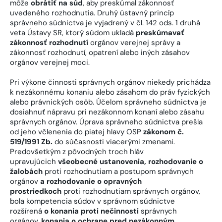
môže
obrátiť na súd
, aby preskúmal zákonnosť
uvedeného rozhodnutia. Druhý ústavný princíp
správneho súdnictva je vyjadrený v čl. 142 ods. 1 druhá
veta Ústavy SR, ktorý súdom ukladá
preskúmavať
zákonnosť rozhodnutí
orgánov verejnej správy a
zákonnosť rozhodnutí, opatrení alebo iných zásahov
orgánov verejnej moci.
Pri výkone činnosti správnych orgánov niekedy prichádza
k nezákonnému konaniu alebo zásahom do práv fyzických
alebo právnických osôb. Účelom správneho súdnictva je
dosiahnuť nápravu pri nezákonnom konaní alebo zásahu
správnych orgánov. Úprava správneho súdnictva prešla
od jeho včlenenia do piatej hlavy OSP
zákonom č.
519/1991 Zb.
do súčasnosti viacerými zmenami.
Predovšetkým z pôvodných troch hláv
upravujúcich
všeobecné ustanovenia, rozhodovanie o
žalobách
proti rozhodnutiam a postupom správnych
orgánov
a rozhodovanie o opravných
prostriedkoch
proti rozhodnutiam správnych orgánov,
bola kompetencia súdov v správnom súdnictve
rozšírená
o konania proti nečinnosti
správnych
orgánov,
konania o ochrane pred nezákonným