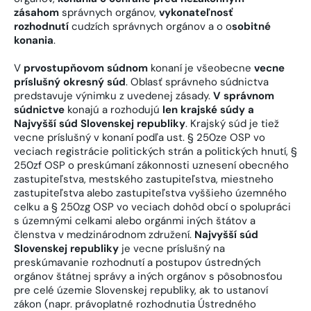
zásahom
správnych orgánov,
vykonateľnosť
rozhodnutí
cudzích správnych orgánov a o o
sobitné
konania
.
V
prvostupňovom súdnom
konaní je všeobecne
vecne
príslušný okresný súd
. Oblasť správneho súdnictva
predstavuje výnimku z uvedenej zásady.
V správnom
súdnictve
konajú a rozhodujú
len krajské súdy a
Najvyšší súd Slovenskej republiky
. Krajský súd je tiež
vecne príslušný v konaní podľa ust. § 250ze OSP vo
veciach registrácie politických strán a politických hnutí, §
250zf OSP o preskúmaní zákonnosti uznesení obecného
zastupiteľstva, mestského zastupiteľstva, miestneho
zastupiteľstva alebo zastupiteľstva vyššieho územného
celku a § 250zg OSP vo veciach dohôd obcí o spolupráci
s územnými celkami alebo orgánmi iných štátov a
členstva v medzinárodnom združení.
Najvyšší súd
Slovenskej republiky
je vecne príslušný na
preskúmavanie rozhodnutí a postupov ústredných
orgánov štátnej správy a iných orgánov s pôsobnosťou
pre celé územie Slovenskej republiky, ak to ustanoví
zákon (napr. právoplatné rozhodnutia Ústredného