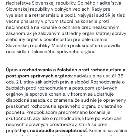
riaditeľstva Slovenskej republiky, Colného riaditeľstva
Slovenskej republiky v colných veciach, Rady pre
vysielanie a retransmisiu a pod.). Najvyšší súd SR je tiež
vecne príslušný v prvom stupni na konanie proti
nečinnosti a na konanie o ochrane pred nezákonným
zásahom, ak je žalovaným ústredný orgán štátnej správy
alebo iný orgán s pôsobnosťou pre celé územie
Slovenskej republiky. Miestna príslušnosť sa spravidla
riadi sídlom žalovaného správneho orgánu.
Úprava
rozhodovania o žalobách proti rozhodnutiam a
postupom správnych orgánov
nadväzuje na ust. čl. 36
ods. 2 Listiny základných práv a slobôd. Rozhodovanie o
žalobách proti rozhodnutiam a postupom správnych
orgánov je sporové konanie, v ktorom sa uplatňuje
dispozičná zásada, čo znamená, že súd nie je oprávnený
preskúmať rozhodnutie správneho orgánu z vlastného
podnetu. Predpokladom predmetného konania je
skutočnosť, aby išlo o rozhodnutie, ktoré po vyčerpaní
riadnych opravných prostriedkov, ktoré sa preň
pripúšťajú,
nadobudlo právoplatnosť
. Konanie sa začína