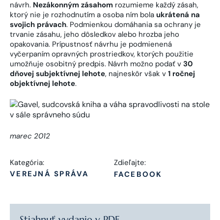
návrh.
Nezákonným zásahom
rozumieme každý zásah,
ktorý nie je rozhodnutím a osoba ním bola
ukrátená na
svojich právach
. Podmienkou domáhania sa ochrany je
trvanie zásahu, jeho dôsledkov alebo hrozba jeho
opakovania. Prípustnosť návrhu je podmienená
vyčerpaním opravných prostriedkov, ktorých použitie
umožňuje osobitný predpis. Návrh možno podať v
30
dňovej subjektívnej lehote
, najneskôr však v
1 ročnej
objektívnej lehote
.
marec 2012
Kategória:
Zdieľajte:
VEREJNÁ SPRÁVA
FACEBOOK
Stiahnuť vydanie v PDF