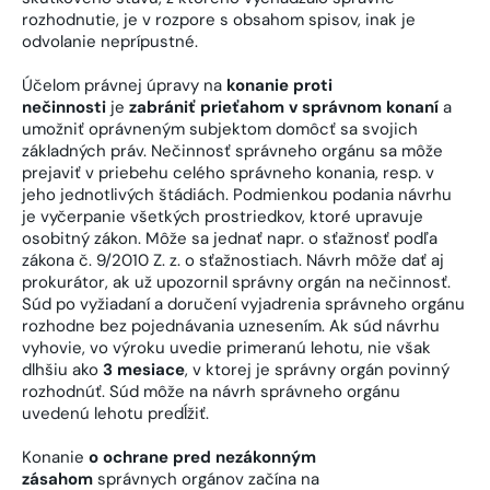
rozhodnutie, je v rozpore s obsahom spisov, inak je
odvolanie neprípustné.
Účelom právnej úpravy na
konanie proti
nečinnosti
je
zabrániť prieťahom v správnom konaní
a
umožniť oprávneným subjektom domôcť sa svojich
základných práv. Nečinnosť správneho orgánu sa môže
prejaviť v priebehu celého správneho konania, resp. v
jeho jednotlivých štádiách. Podmienkou podania návrhu
je vyčerpanie všetkých prostriedkov, ktoré upravuje
osobitný zákon. Môže sa jednať napr. o sťažnosť podľa
zákona č. 9/2010 Z. z. o sťažnostiach. Návrh môže dať aj
prokurátor, ak už upozornil správny orgán na nečinnosť.
Súd po vyžiadaní a doručení vyjadrenia správneho orgánu
rozhodne bez pojednávania uznesením. Ak súd návrhu
vyhovie, vo výroku uvedie primeranú lehotu, nie však
dlhšiu ako
3 mesiace
, v ktorej je správny orgán povinný
rozhodnúť. Súd môže na návrh správneho orgánu
uvedenú lehotu predĺžiť.
Konanie
o ochrane pred nezákonným
zásahom
správnych orgánov začína na