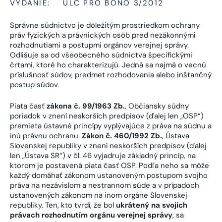
VYDANIE:
ULC PRO BONO 3/2012
Správne súdnictvo je dôležitým prostriedkom ochrany
práv fyzických a právnických osôb pred nezákonnými
rozhodnutiami a postupmi orgánov verejnej správy.
Odlišuje sa od všeobecného súdnictva špecifickými
črtami, ktoré ho charakterizujú. Jedná sa najmä o vecnú
príslušnosť súdov, predmet rozhodovania alebo inštančný
postup súdov.
Piata časť
zákona č. 99/1963 Zb.
, Občiansky súdny
poriadok v znení neskorších predpisov (ďalej len „OSP“)
premieta ústavné princípy vyplývajúce z práva na súdnu a
inú právnu ochranu.
Zákon č. 460/1992 Zb.
, Ústava
Slovenskej republiky v znení neskorších predpisov (ďalej
len „Ústava SR“) v čl. 46 vyjadruje základný princíp, na
ktorom je postavená piata časť OSP. Podľa neho sa môže
každý domáhať zákonom ustanoveným postupom svojho
práva na nezávislom a nestrannom súde a v prípadoch
ustanovených zákonom na inom orgáne Slovenskej
republiky. Ten, kto tvrdí, že bol
ukrátený na svojich
právach rozhodnutím orgánu verejnej správy
, sa