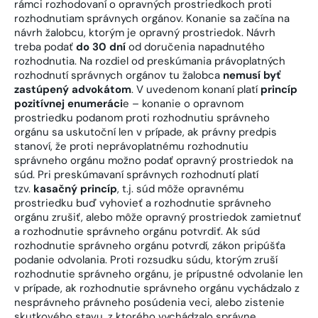
rámci rozhodovaní o opravných prostriedkoch proti
rozhodnutiam správnych orgánov. Konanie sa začína na
návrh žalobcu, ktorým je opravný prostriedok. Návrh
treba podať
do 30 dní
od doručenia napadnutého
rozhodnutia. Na rozdiel od preskúmania právoplatných
rozhodnutí správnych orgánov tu žalobca
nemusí byť
zastúpený advokátom
. V uvedenom konaní platí
princíp
pozitívnej enumeráci
e – konanie o opravnom
prostriedku podanom proti rozhodnutiu správneho
orgánu sa uskutoční len v prípade, ak právny predpis
stanoví, že proti neprávoplatnému rozhodnutiu
správneho orgánu možno podať opravný prostriedok na
súd. Pri preskúmavaní správnych rozhodnutí platí
tzv.
kasačný princíp
, t.j. súd môže opravnému
prostriedku buď vyhovieť a rozhodnutie správneho
orgánu zrušiť, alebo môže opravný prostriedok zamietnuť
a rozhodnutie správneho orgánu potvrdiť. Ak súd
rozhodnutie správneho orgánu potvrdí, zákon pripúšťa
podanie odvolania. Proti rozsudku súdu, ktorým zruší
rozhodnutie správneho orgánu, je prípustné odvolanie len
v prípade, ak rozhodnutie správneho orgánu vychádzalo z
nesprávneho právneho posúdenia veci, alebo zistenie
skutkového stavu, z ktorého vychádzalo správne