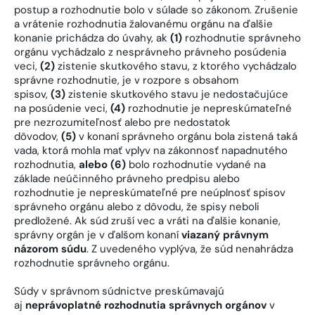
postup a rozhodnutie bolo v súlade so zákonom. Zrušenie
a vrátenie rozhodnutia žalovanému orgánu na ďalšie
konanie prichádza do úvahy, ak
(1)
rozhodnutie správneho
orgánu vychádzalo z nesprávneho právneho posúdenia
veci,
(2)
zistenie skutkového stavu, z ktorého vychádzalo
správne rozhodnutie, je v rozpore s obsahom
spisov,
(3)
zistenie skutkového stavu je nedostačujúce
na posúdenie veci,
(4)
rozhodnutie je nepreskúmateľné
pre nezrozumiteľnosť alebo pre nedostatok
dôvodov,
(5)
v konaní správneho orgánu bola zistená taká
vada, ktorá mohla mať vplyv na zákonnosť napadnutého
rozhodnutia,
alebo (6)
bolo rozhodnutie vydané na
základe neúčinného právneho predpisu alebo
rozhodnutie je nepreskúmateľné pre neúplnosť spisov
správneho orgánu alebo z dôvodu, že spisy neboli
predložené. Ak súd zruší vec a vráti na ďalšie konanie,
správny orgán je v ďalšom konaní
viazaný právnym
názorom súdu
. Z uvedeného vyplýva, že súd nenahrádza
rozhodnutie správneho orgánu.
Súdy v správnom súdnictve preskúmavajú
aj
neprávoplatné rozhodnutia správnych orgánov
v