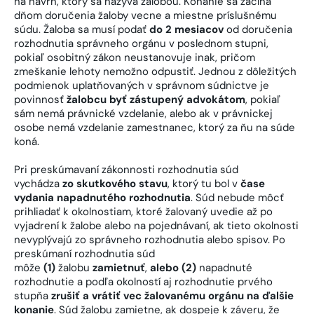
na návrh, ktorý sa nazýva žalobou. Konanie sa začína
dňom doručenia žaloby vecne a miestne príslušnému
súdu. Žaloba sa musí podať
do 2 mesiacov
od doručenia
rozhodnutia správneho orgánu v poslednom stupni,
pokiaľ osobitný zákon neustanovuje inak, pričom
zmeškanie lehoty nemožno odpustiť. Jednou z dôležitých
podmienok uplatňovaných v správnom súdnictve je
povinnosť
žalobcu byť zástupený advokátom
, pokiaľ
sám nemá právnické vzdelanie, alebo ak v právnickej
osobe nemá vzdelanie zamestnanec, ktorý za ňu na súde
koná.
Pri preskúmavaní zákonnosti rozhodnutia súd
vychádza
zo skutkového stavu
, ktorý tu bol v
čase
vydania napadnutého rozhodnutia
. Súd nebude môcť
prihliadať k okolnostiam, ktoré žalovaný uvedie až po
vyjadrení k žalobe alebo na pojednávaní, ak tieto okolnosti
nevyplývajú zo správneho rozhodnutia alebo spisov. Po
preskúmaní rozhodnutia súd
môže
(1)
žalobu
zamietnuť
,
alebo
(2)
napadnuté
rozhodnutie a podľa okolností aj rozhodnutie prvého
stupňa
zrušiť a vrátiť vec žalovanému orgánu na ďalšie
konanie
. Súd žalobu zamietne, ak dospeje k záveru, že