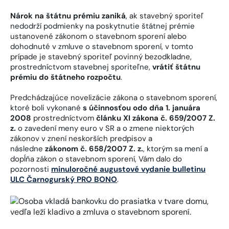
Nárok na štátnu prémiu zaniká
, ak stavebný sporiteľ
nedodrží podmienky na poskytnutie štátnej prémie
ustanovené zákonom o stavebnom sporení alebo
dohodnuté v zmluve o stavebnom sporení, v tomto
prípade je stavebný sporiteľ povinný bezodkladne,
prostredníctvom stavebnej sporiteľne,
vrátiť štátnu
prémiu do štátneho rozpočtu
.
Predchádzajúce novelizácie zákona o stavebnom sporení,
ktoré boli vykonané
s účinnosťou odo dňa 1. januára
2008
prostredníctvom
článku XI zákona č. 659/2007 Z.
z.
o zavedení meny euro v SR a o zmene niektorých
zákonov v znení neskorších predpisov a
následne
zákonom č. 658/2007 Z. z.
, ktorým sa mení a
dopĺňa zákon o stavebnom sporení, Vám dalo do
pozornosti
minuloročné augustové vydanie bulletinu
ULC Čarnogurský PRO BONO
.