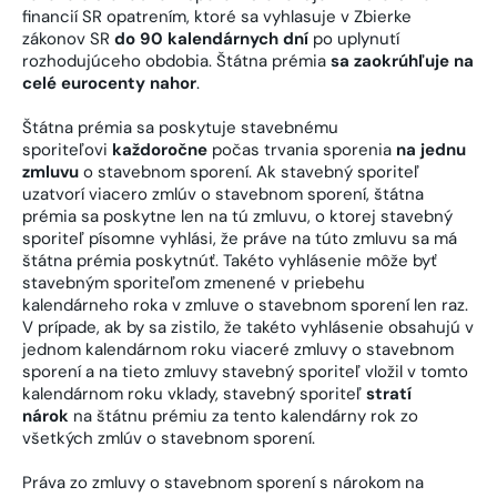
financií SR opatrením, ktoré sa vyhlasuje v Zbierke
zákonov SR
do 90 kalendárnych dní
po uplynutí
rozhodujúceho obdobia. Štátna prémia
sa zaokrúhľuje na
celé eurocenty nahor
.
Štátna prémia sa poskytuje stavebnému
sporiteľovi
každoročne
počas trvania sporenia
na jednu
zmluvu
o stavebnom sporení. Ak stavebný sporiteľ
uzatvorí viacero zmlúv o stavebnom sporení, štátna
prémia sa poskytne len na tú zmluvu, o ktorej stavebný
sporiteľ písomne vyhlási, že práve na túto zmluvu sa má
štátna prémia poskytnúť. Takéto vyhlásenie môže byť
stavebným sporiteľom zmenené v priebehu
kalendárneho roka v zmluve o stavebnom sporení len raz.
V prípade, ak by sa zistilo, že takéto vyhlásenie obsahujú v
jednom kalendárnom roku viaceré zmluvy o stavebnom
sporení a na tieto zmluvy stavebný sporiteľ vložil v tomto
kalendárnom roku vklady, stavebný sporiteľ
stratí
nárok
na štátnu prémiu za tento kalendárny rok zo
všetkých zmlúv o stavebnom sporení.
Práva zo zmluvy o stavebnom sporení s nárokom na