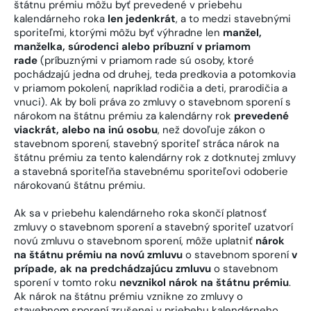
štátnu prémiu môžu byť prevedené v priebehu
kalendárneho roka
len jedenkrát
, a to medzi stavebnými
sporiteľmi, ktorými môžu byť výhradne len
manžel,
manželka, súrodenci alebo príbuzní v priamom
rade
(príbuznými v priamom rade sú osoby, ktoré
pochádzajú jedna od druhej, teda predkovia a potomkovia
v priamom pokolení, napríklad rodičia a deti, prarodičia a
vnuci). Ak by boli práva zo zmluvy o stavebnom sporení s
nárokom na štátnu prémiu za kalendárny rok
prevedené
viackrát, alebo na inú osobu
, než dovoľuje zákon o
stavebnom sporení, stavebný sporiteľ stráca nárok na
štátnu prémiu za tento kalendárny rok z dotknutej zmluvy
a stavebná sporiteľňa stavebnému sporiteľovi odoberie
nárokovanú štátnu prémiu.
Ak sa v priebehu kalendárneho roka skončí platnosť
zmluvy o stavebnom sporení a stavebný sporiteľ uzatvorí
novú zmluvu o stavebnom sporení, môže uplatniť
nárok
na štátnu prémiu na novú zmluvu
o stavebnom sporení
v
prípade, ak na predchádzajúcu zmluvu
o stavebnom
sporení v tomto roku
nevznikol nárok na štátnu prémiu
.
Ak nárok na štátnu prémiu vznikne zo zmluvy o
stavebnom sporení zrušenej v priebehu kalendárneho