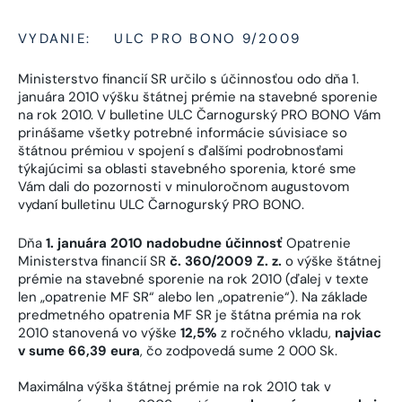
VYDANIE:
ULC PRO BONO 9/2009
Ministerstvo financií SR určilo s účinnosťou odo dňa 1.
januára 2010 výšku štátnej prémie na stavebné sporenie
na rok 2010. V bulletine ULC Čarnogurský PRO BONO Vám
prinášame všetky potrebné informácie súvisiace so
štátnou prémiou v spojení s ďalšími podrobnosťami
týkajúcimi sa oblasti stavebného sporenia, ktoré sme
Vám dali do pozornosti v minuloročnom augustovom
vydaní bulletinu ULC Čarnogurský PRO BONO.
Dňa
1. januára 2010 nadobudne účinnosť
Opatrenie
Ministerstva financií SR
č. 360/2009 Z. z.
o výške štátnej
prémie na stavebné sporenie na rok 2010 (ďalej v texte
len „opatrenie MF SR“ alebo len „opatrenie“). Na základe
predmetného opatrenia MF SR je štátna prémia na rok
2010 stanovená vo výške
12,5%
z ročného vkladu,
najviac
v sume 66,39 eura
, čo zodpovedá sume 2 000 Sk.
Maximálna výška štátnej prémie na rok 2010 tak v