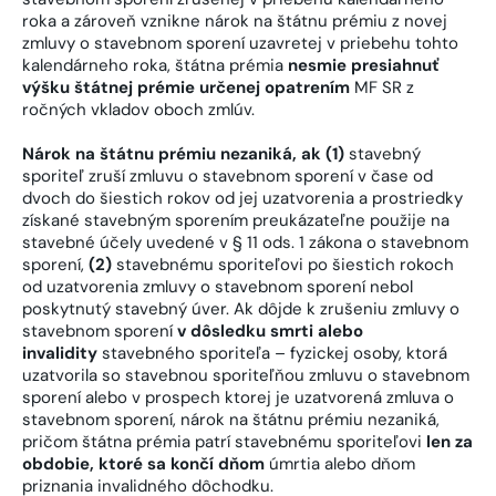
roka a zároveň vznikne nárok na štátnu prémiu z novej
zmluvy o stavebnom sporení uzavretej v priebehu tohto
kalendárneho roka, štátna prémia
nesmie presiahnuť
výšku štátnej prémie určenej opatrením
MF SR z
ročných vkladov oboch zmlúv.
Nárok na štátnu prémiu nezaniká, ak (1)
stavebný
sporiteľ zruší zmluvu o stavebnom sporení v čase od
dvoch do šiestich rokov od jej uzatvorenia a prostriedky
získané stavebným sporením preukázateľne použije na
stavebné účely uvedené v § 11 ods. 1 zákona o stavebnom
sporení,
(2)
stavebnému sporiteľovi po šiestich rokoch
od uzatvorenia zmluvy o stavebnom sporení nebol
poskytnutý stavebný úver. Ak dôjde k zrušeniu zmluvy o
stavebnom sporení
v dôsledku smrti alebo
invalidity
stavebného sporiteľa – fyzickej osoby, ktorá
uzatvorila so stavebnou sporiteľňou zmluvu o stavebnom
sporení alebo v prospech ktorej je uzatvorená zmluva o
stavebnom sporení, nárok na štátnu prémiu nezaniká,
pričom štátna prémia patrí stavebnému sporiteľovi
len za
obdobie, ktoré sa končí dňom
úmrtia alebo dňom
priznania invalidného dôchodku.