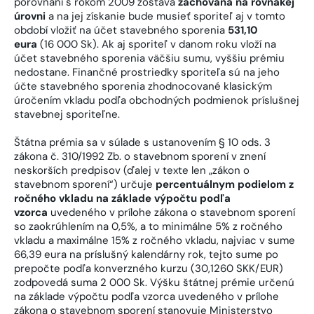
porovnaní s rokom 2009 zostáva
zachovaná na rovnakej
úrovni
a na jej získanie bude musieť sporiteľ aj v tomto
období vložiť na účet stavebného sporenia
531,10
eura
(16 000 Sk). Ak aj sporiteľ v danom roku vloží na
účet stavebného sporenia väčšiu sumu, vyššiu prémiu
nedostane. Finančné prostriedky sporiteľa sú na jeho
účte stavebného sporenia zhodnocované klasickým
úročením vkladu podľa obchodných podmienok príslušnej
stavebnej sporiteľne.
Štátna prémia sa v súlade s ustanovením § 10 ods. 3
zákona č. 310/1992 Zb. o stavebnom sporení v znení
neskorších predpisov (ďalej v texte len „zákon o
stavebnom sporení“) určuje
percentuálnym podielom z
ročného vkladu na základe výpočtu podľa
vzorca
uvedeného v prílohe zákona o stavebnom sporení
so zaokrúhlením na 0,5%, a to minimálne 5% z ročného
vkladu a maximálne 15% z ročného vkladu, najviac v sume
66,39 eura na príslušný kalendárny rok, tejto sume po
prepočte podľa konverzného kurzu (30,1260 SKK/EUR)
zodpovedá suma 2 000 Sk. Výšku štátnej prémie určenú
na základe výpočtu podľa vzorca uvedeného v prílohe
zákona o stavebnom sporení stanovuje Ministerstvo