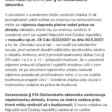
zákonníka
.
V súvislosti s uvedeným môže vzniknúť otázka, či ak
prenajímateľ udelil súhlas so zmenou na nehnuteľnosti,
môže sa n
ájomca dopredu platne vzdať práva na
úhradu
nákladov, ktoré mu so zmenou vzniknú. K
uvedenej veci sa vyjadril Najvyšší súd Českej republiky
v
rozsudku sp.zn. 28 Cdo 1222/2007 zo dňa 30.5.2007
,
a to, že:
„Dovolací soud tak – na rozdíl od odvolacího
soudu, jenž ostatně dosáhl odlišného skutkového závěru
o obsahu smlouvy, aniž jí provedl opakovaný důkaz (viz §
213 odst. 1 a 2 o. s. ř.) – připouští možnost, že v uzavřené
nájemní smlouvě účastníci vyjádřili shodnou vůli v tom
smyslu, že po skončení nájemního vztahu nebude
nájemce požadovat protihodnotu toho, o co se zvýšila
hodnota pronajaté věci.“.
Uvedená otázka úzko súvisí s
možnosťou vzdania sa práva do budúcna.
Ustanovenie § 574 Občianskeho zákonníka sankcionuje
neplatnosťou dohodu, ktorou sa niekto vzdáva práv,
ktoré môžu vzniknúť až v budúcnosti.
S touto otázkou sa
Najvyšší súd Českej republiky zaoberal vo vyššie