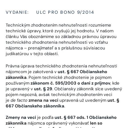
VYDANIE:
ULC PRO BONO 9/2014
Technickým zhodnotením nehnuteľnosti rozumieme
technické úpravy, ktoré zvyšujú jej hodnotu. V našom
článku Vás oboznámime so základnou právnou úpravou
technického zhodnotenia nehnuteľnosti vo vzťahu
nájomca – prenajímateľ a s príslušnou súvisiacou
judikatúrou v tejto oblasti.
Právna úprava technického zhodnotenia nehnuteľnosti
nájomcom je zakotvená v
ust. § 667 Občianskeho
zákonníka
. Pojem technické zhodnotenie je pojmom
používaným
zákonom č. 595/2003 o dani z príjmov
, kde
je upravený v
ust. § 29
. Občiansky zákonník síce uvedený
pojem nepozná, avšak technickým zhodnotením veci
je
de facto
zmena na veci
upravená už uvedeným
ust. §
667 Občianskeho zákonníka
.
Zmeny na veci
je podľa
ust. § 667 ods. 1 Občianskeho
zákonníka
nájomca oprávnený vykonávať
len so