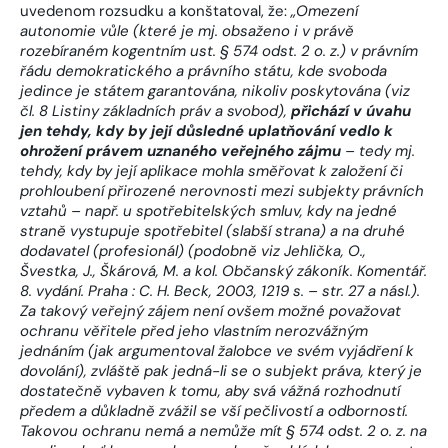
uvedenom rozsudku a konštatoval, že:
„Omezení
autonomie vůle (které je mj. obsaženo i v právě
rozebíraném kogentním ust. § 574 odst. 2 o. z.) v právním
řádu demokratického a právního státu, kde svoboda
jedince je státem garantována, nikoliv poskytována (viz
čl. 8 Listiny základních práv a svobod),
přichází v úvahu
jen tehdy, kdy by její důsledné uplatňování vedlo k
ohrožení právem uznaného veřejného zájmu
– tedy mj.
tehdy, kdy by její aplikace mohla směřovat k založení či
prohloubení přirozené nerovnosti mezi subjekty právních
vztahů – např. u spotřebitelských smluv, kdy na jedné
straně vystupuje spotřebitel (slabší strana) a na druhé
dodavatel (profesionál) (podobně viz Jehlička, O.,
Švestka, J., Škárová, M. a kol. Občanský zákoník. Komentář.
8. vydání. Praha : C. H. Beck, 2003, 1219 s. – str. 27 a násl.).
Za takový veřejný zájem není ovšem možné považovat
ochranu věřitele před jeho vlastním nerozvážným
jednáním (jak argumentoval žalobce ve svém vyjádření k
dovolání), zvláště pak jedná-li se o subjekt práva, který je
dostatečně vybaven k tomu, aby svá vážná rozhodnutí
předem a důkladně zvážil se vší pečlivostí a odborností.
Takovou ochranu nemá a nemůže mít § 574 odst. 2 o. z. na