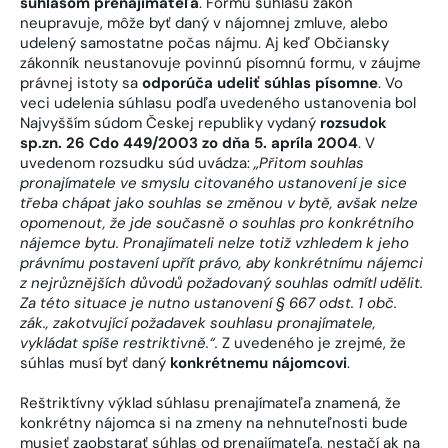
súhlasom prenajímateľa
. Formu súhlasu zákon
neupravuje, môže byť daný v nájomnej zmluve, alebo
udelený samostatne počas nájmu. Aj keď Občiansky
zákonník neustanovuje povinnú písomnú formu, v záujme
právnej istoty sa
odporúča udeliť súhlas písomne
. Vo
veci udelenia súhlasu podľa uvedeného ustanovenia bol
Najvyšším súdom Českej republiky vydaný
rozsudok
sp.zn. 26 Cdo 449/2003 zo dňa 5. apríla 2004
. V
uvedenom rozsudku súd uvádza:
„Přitom souhlas
pronajímatele ve smyslu citovaného ustanovení je sice
třeba chápat jako souhlas se změnou v bytě, avšak nelze
opomenout, že jde současně o souhlas pro konkrétního
nájemce bytu. Pronajímateli nelze totiž vzhledem k jeho
právnímu postavení upřít právo, aby konkrétnímu nájemci
z nejrůznějších důvodů požadovaný souhlas odmítl udělit.
Za této situace je nutno ustanovení § 667 odst. 1 obč.
zák., zakotvující požadavek souhlasu pronajímatele,
vykládat spíše restriktivně.“.
Z uvedeného je zrejmé, že
súhlas musí byť daný
konkrétnemu nájomcovi
.
Reštriktívny výklad súhlasu prenajímateľa znamená, že
konkrétny nájomca si na zmeny na nehnuteľnosti bude
musieť zaobstarať súhlas od prenajímateľa, nestačí ak na