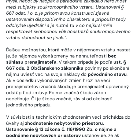
mysli, neboť by naopak a paradoxně zakládalo nerovnost
mezi subjekty soukromoprávního vztahu. Ustanovení §
667 odst. 1 o. z. je přitom svou konstrukcí zjevně
ustanovením dispozitivního charakteru a připouští tedy
odchylné ujednání a je nutné tu v co nejširší míře
respektovat svobodnou vůli účastníků soukromoprávního
vztahu dohodnout se jinak.“
.
Ďalšou možnosťou, ktorá môže v nájomnom vzťahu nastať
je, že nájomca vykoná zmeny na nehnuteľnosti
bez
súhlasu prenajímateľa
. V takom prípade je podľa
ust. §
667 ods. 2 Občianskeho zákonníka
povinný po skončení
nájmu uviesť vec na svoje náklady do
pôvodného stavu
.
Ak v dôsledku vykonávaných zmien hrozí na veci
prenajímateľovi značná škoda, je prenajímateľ oprávnený
odstúpiť od zmluvy. Pojme značná škoda zákon
nedefinuje. Či je škoda značná, závisí od okolností
jednotlivého prípadu.
V súvislosti s technickým zhodnotením veci prichádza do
úvahy aj
zhodnotenie nebytového priestoru.
Ustanovenie § 13 zákona č. 116/1990 Zb. o nájme a
podnájme nebytových priestorov
ustanovuje, že ak