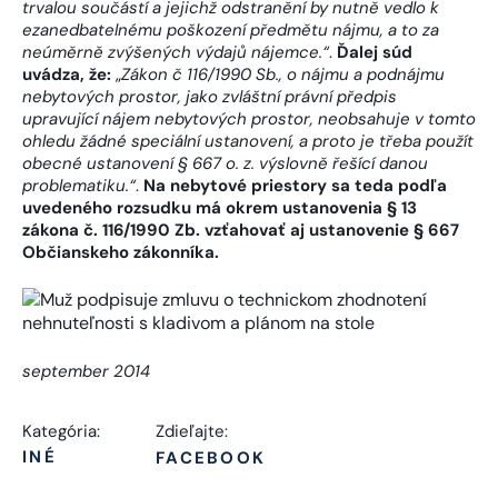
trvalou součástí a jejichž odstranění by nutně vedlo k
ezanedbatelnému poškození předmětu nájmu, a to za
neúměrně zvýšených výdajů nájemce.“
.
Ďalej súd
uvádza, že:
„
Zákon č 116/1990 Sb., o nájmu a podnájmu
nebytových prostor, jako zvláštní právní předpis
upravující nájem nebytových prostor, neobsahuje v tomto
ohledu žádné speciální ustanovení, a proto je třeba použít
obecné ustanovení § 667 o. z. výslovně řešící danou
problematiku.“
.
Na nebytové priestory sa teda podľa
uvedeného rozsudku má okrem ustanovenia § 13
zákona č. 116/1990 Zb. vzťahovať aj ustanovenie § 667
Občianskeho zákonníka.
september 2014
Kategória:
Zdieľajte:
INÉ
FACEBOOK