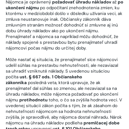
Nájomca je oprávnený
požadovať úhradu nákladov
až
po
ukončení nájmu
po odpočítaní znehodnotenia zmien, ku
ktorému v medziobdobí došlo v dôsledku užívania veci, ak
zmluva neustanovuje inak. Občiansky zákonník dáva
zmluvným stranám možnosť dohodnúť si zmluvne aj inú
dobu úhrady nákladov ako po ukončení nájmu.
Prenajímateľ a nájomca sa napríklad môžu dohodnúť, že
náklady spojené s prestavbou bytu prenajímateľ uhradí
nájomcovi počas nájmu do určitej doby.
Môže nastať aj situácia, že prenajímateľ síce nájomcovi
udelil súhlas na prestavbu nehnuteľnosti, ale nezaviazal
sa uhradiť vzniknuté náklady. S uvedenou situáciou
počíta
ust. § 667 ods. 1 Občianskeho
zákonníka
posledná veta, ktorá upravuje, že ak
prenajímateľ dal súhlas so zmenou, ale nezaviazal sa na
úhradu nákladov, môže nájomca požadovať po skončení
nájmu
protihodnotu
toho, o čo sa zvýšila hodnota veci. V
uvedenej situácii zákon počíta s tým, že ak zásahom do
nehnuteľnosti nájomcom sa hodnota nehnuteľnosti
zvýšila, je spravodlivé, aby nájomca dostal náhradu. Nárok
nájomcu na úhradu nákladov podlieha
premlčacej dobe
troch rokov
upravenej
ust. § 101 Občianskeho