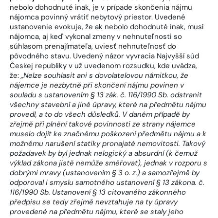
nebolo dohodnuté inak, je v prípade skončenia nájmu
nájomca povinný vrátiť nebytový priestor. Uvedené
ustanovenie evokuje, že ak nebolo dohodnuté inak, musí
nájomca, aj keď vykonal zmeny v nehnuteľnosti so
súhlasom prenajímateľa, uviesť nehnuteľnosť do
pôvodného stavu. Uvedený názor vyvracia Najvyšší súd
Českej republiky v už uvedenom rozsudku, kde uvádza,
že:
„Nelze souhlasit ani s dovolatelovou námitkou, že
nájemce je nezbytně při skončení nájmu povinen v
souladu s ustanovením § 13 zák. č. 116/1990 Sb. odstranit
všechny stavební a jiné úpravy, které na předmětu nájmu
provedl, a to do všech důsledků. V daném případě by
zřejmě při plnění takové povinnosti ze strany nájemce
muselo dojít ke značnému poškození předmětu nájmu a k
možnému narušení statiky pronajaté nemovitosti. Takový
požadavek by byl jednak nelogický a absurdní (k čemuž
výklad zákona jistě nemůže směřovat), jednak v rozporu s
dobrými mravy (ustanovením § 3 o. z.) a samozřejmě by
odporoval i smyslu samotného ustanovení § 13 zákona. č.
116/1990 Sb. Ustanovení § 13 citovaného zákonného
předpisu se tedy zřejmě nevztahuje na ty úpravy
provedené na předmětu nájmu, které se staly jeho