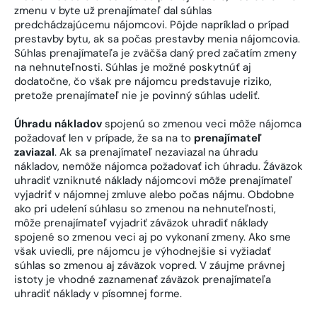
zmenu v byte už prenajímateľ dal súhlas
predchádzajúcemu nájomcovi. Pôjde napríklad o prípad
prestavby bytu, ak sa počas prestavby menia nájomcovia.
Súhlas prenajímateľa je zväčša daný pred začatím zmeny
na nehnuteľnosti. Súhlas je možné poskytnúť aj
dodatočne, čo však pre nájomcu predstavuje riziko,
pretože prenajímateľ nie je povinný súhlas udeliť.
Úhradu nákladov
spojenú so zmenou veci môže nájomca
požadovať len v prípade, že sa na to
prenajímateľ
zaviazal
. Ak sa prenajímateľ nezaviazal na úhradu
nákladov, nemôže nájomca požadovať ich úhradu. Źáväzok
uhradiť vzniknuté náklady nájomcovi môže prenajímateľ
vyjadriť v nájomnej zmluve alebo počas nájmu. Obdobne
ako pri udelení súhlasu so zmenou na nehnuteľnosti,
môže prenajímateľ vyjadriť záväzok uhradiť náklady
spojené so zmenou veci aj po vykonaní zmeny. Ako sme
však uviedli, pre nájomcu je výhodnejšie si vyžiadať
súhlas so zmenou aj záväzok vopred. V záujme právnej
istoty je vhodné zaznamenať záväzok prenajímateľa
uhradiť náklady v písomnej forme.