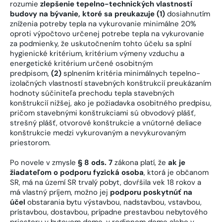
rozumie
zlepšenie tepelno-technických vlastností
budovy na bývanie, ktoré sa preukazuje (1)
dosiahnutím
zníženia potreby tepla na vykurovanie minimálne 20%
oproti výpočtovo určenej potrebe tepla na vykurovanie
za podmienky, že uskutočnením tohto účelu sa splní
hygienické kritérium, kritérium výmeny vzduchu a
energetické kritérium určené osobitným
predpisom,
(2)
splnením kritéria minimálnych tepelno-
izolačných vlastností stavebných konštrukcií preukázaním
hodnoty súčiniteľa prechodu tepla stavebných
konštrukcií nižšej, ako je požiadavka osobitného predpisu,
pričom stavebnými konštrukciami sú obvodový plášť,
strešný plášť, otvorové konštrukcie a vnútorné deliace
konštrukcie medzi vykurovaným a nevykurovaným
priestorom.
Po novele v zmysle
§ 8 ods. 7
zákona platí, že
ak je
žiadateľom o podporu fyzická osoba
, ktorá je občanom
SR, má na území SR trvalý pobyt, dovŕšila vek 18 rokov a
má vlastný príjem, možno jej
podporu poskytnúť na
účel
obstarania bytu výstavbou, nadstavbou, vstavbou,
prístavbou, dostavbou, prípadne prestavbou nebytového
priestoru v bytovom dome, v rodinnom dome alebo v