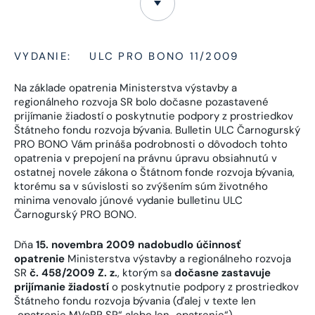
VYDANIE:
ULC PRO BONO 11/2009
Na základe opatrenia Ministerstva výstavby a
regionálneho rozvoja SR bolo dočasne pozastavené
prijímanie žiadostí o poskytnutie podpory z prostriedkov
Štátneho fondu rozvoja bývania. Bulletin ULC Čarnogurský
PRO BONO Vám prináša podrobnosti o dôvodoch tohto
opatrenia v prepojení na právnu úpravu obsiahnutú v
ostatnej novele zákona o Štátnom fonde rozvoja bývania,
ktorému sa v súvislosti so zvýšením súm životného
minima venovalo júnové vydanie bulletinu ULC
Čarnogurský PRO BONO.
Dňa
15. novembra 2009 nadobudlo účinnosť
opatrenie
Ministerstva výstavby a regionálneho rozvoja
SR
č. 458/2009 Z. z.
, ktorým sa
dočasne zastavuje
prijímanie žiadostí
o poskytnutie podpory z prostriedkov
Štátneho fondu rozvoja bývania (ďalej v texte len
„opatrenie MVaRR SR“ alebo len „opatrenie“).