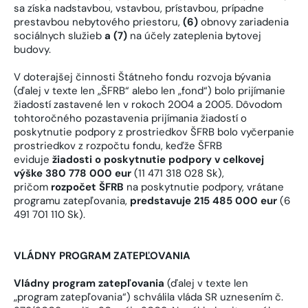
sa získa nadstavbou, vstavbou, prístavbou, prípadne
prestavbou nebytového priestoru,
(6)
obnovy zariadenia
sociálnych služieb
a (7)
na účely zateplenia bytovej
budovy.
V doterajšej činnosti Štátneho fondu rozvoja bývania
(ďalej v texte len „ŠFRB“ alebo len „fond“) bolo prijímanie
žiadostí zastavené len v rokoch 2004 a 2005. Dôvodom
tohtoročného pozastavenia prijímania žiadostí o
poskytnutie podpory z prostriedkov ŠFRB bolo vyčerpanie
prostriedkov z rozpočtu fondu, keďže ŠFRB
eviduje
žiadosti o poskytnutie podpory v celkovej
výške 380 778 000 eur
(11 471 318 028 Sk),
pričom
rozpočet ŠFRB
na poskytnutie podpory, vrátane
programu zatepľovania,
predstavuje 215 485 000 eur
(6
491 701 110 Sk).
VLÁDNY PROGRAM ZATEPĽOVANIA
Vládny program zatepľovania
(ďalej v texte len
„program zatepľovania“) schválila vláda SR uznesením č.