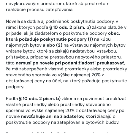
nevykurovaným priestorom, ktoré sú predmetom
realizácie procesu zatepľovania.
Novela sa dotkla aj podmienok poskytnutia podpory, v
rámci ktorých podľa
§ 10 ods. 2 písm. b)
zákona platí, že v
prípade, ak je žiadateľom o poskytnutie podpory
obec,
ktorá požaduje poskytnutie podpory (1)
na kúpu
nájomných bytov
alebo (2)
na výstavbu nájomných bytov
vrátane bytov, ktoré sa získajú nadstavbou, vstavbou,
prístavbou, prípadne prestavbou nebytového priestoru,
táto
nemusí po novele pri podaní žiadosti preukazovať
,
že má zabezpečené vlastné prostriedky alebo prostriedky
stavebného sporenia vo výške najmenej 20% z
obstarávacej ceny na účel, na ktorý požaduje poskytnutie
podpory.
Podľa
§ 10 ods. 2 písm. b)
zákona sa povinnosť preukázať
vlastné prostriedky alebo prostriedky stavebného
sporenia vo výške najmenej 20% z obstarávacej ceny po
novele
nevzťahuje ani na žiadateľov, ktorí
žiadajú o
poskytnutie podpory na zatepľovanie bytových budov.