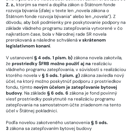
Z. z.
, ktorým sa mení a dopĺňa zákon o Štátnom fonde
rozvoja bývania (ďalej v texte len „novela zákona o
Štátnom fonde rozvoja bývania“ alebo len „novela“). Z
dôvodu, aby boli podmienky pre poskytovanie podpory na
základe vládneho programu zatepľovania vytvorené v čo
najkratšom čase, bola v Národnej rade SR novela
prerokovaná a následne schválená
v skrátenom
legislatívnom konaní
.
V ustanovení
§ 4 ods. 1 písm. b)
zákona novela zakotvila,
že
prostriedky ŠFRB možno použiť aj na
realizáciu
vládneho programu zatepľovania, v súvislosti s realizáciou
ktorého novela v
§ 5 ods. 1 písm. g)
zákona zaviedla nový
účel, na ktorý možno poskytnúť podporu z prostriedkov
fondu, týmto
novým účelom je zatepľovanie bytovej
budovy
. Na základe
§ 6 ods. 6
zákona je fond povinný
viesť prostriedky poskytnuté na realizáciu programu
zatepľovania na samostatnom účte zriadenom na tento
účel v Štátnej pokladnici.
Podľa novelou zakotveného ustanovenia
§ 5 ods.
3
zákona sa zatepľovaním bytovej budovy