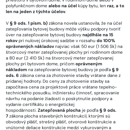
polyfunkčnom dome
alebo na účel
kúpy bytu, len
raz, a to
len na jeden z týchto účelov
.
V
§ 9 ods. 1 písm. b)
zákona novela ustanovila, že na účel
zatepľovania bytovej budovy môže výšku podpory tvoriť
úver na zatepľovanie bytovej budovy
najdlhšie na 15
rokov
pri nulovej úrokovej sadzbe v rozsahu
do 100%
oprávnených nákladov
najviac však 50 eur (1 506 Sk) na
štvorcový meter zatepľovanej plochy pri rodinnom dome
a 80 eur (2 410 Sk) na štvorcový meter zatepľovanej
plochy pri bytovom dome, pričom
oprávneným
nákladom
na zatepľovanie bytovej budovy je podľa
§ 9
ods. 6
zákona cena za zhotovenie stavby vrátane dane z
pridanej hodnoty. Do ceny za zhotovenie stavby sa
započítava cena za projektové práce vrátane tepelno-
technického posudku, inžiniersku činnosť, spracovanie
návrhu na podanie žiadosti o poskytnutie podpory a
vydanie certifikátu o energetickej
hospodárnosti.
Zatepľovaná plocha
je podľa
§ 9 ods.
7
zákona plocha stavebných konštrukcií, ktorými sú
obvodový plášť, strešný plášť, otvorové konštrukcie a
vnútorné deliace konštrukcie medzi vykurovaným a