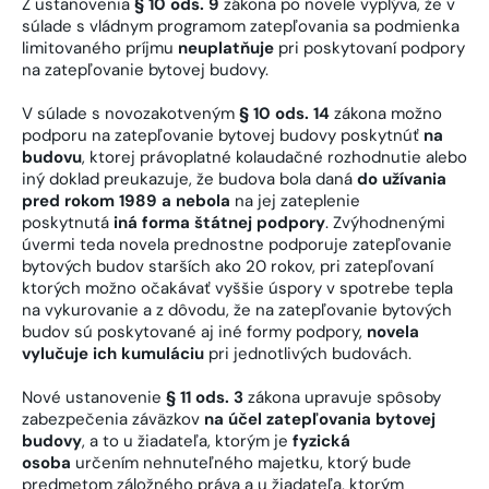
Z ustanovenia
§ 10 ods. 9
zákona po novele vyplýva, že v
súlade s vládnym programom zatepľovania sa podmienka
limitovaného príjmu
neuplatňuje
pri poskytovaní podpory
na zatepľovanie bytovej budovy.
V súlade s novozakotveným
§ 10 ods. 14
zákona možno
podporu na zatepľovanie bytovej budovy poskytnúť
na
budovu
, ktorej právoplatné kolaudačné rozhodnutie alebo
iný doklad preukazuje, že budova bola daná
do užívania
pred rokom 1989 a nebola
na jej zateplenie
poskytnutá
iná forma štátnej podpory
. Zvýhodnenými
úvermi teda novela prednostne podporuje zatepľovanie
bytových budov starších ako 20 rokov, pri zatepľovaní
ktorých možno očakávať vyššie úspory v spotrebe tepla
na vykurovanie a z dôvodu, že na zatepľovanie bytových
budov sú poskytované aj iné formy podpory,
novela
vylučuje ich kumuláciu
pri jednotlivých budovách.
Nové ustanovenie
§ 11 ods. 3
zákona upravuje spôsoby
zabezpečenia záväzkov
na účel zatepľovania bytovej
budovy
, a to u žiadateľa, ktorým je
fyzická
osoba
určením nehnuteľného majetku, ktorý bude
predmetom záložného práva a u žiadateľa, ktorým