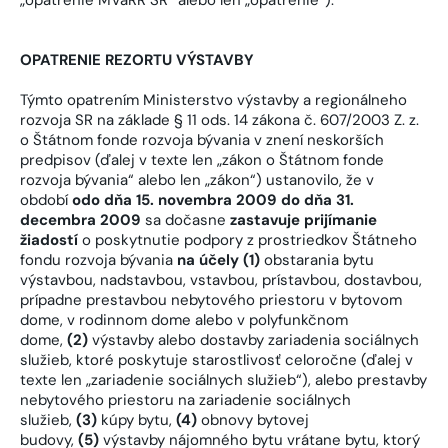
OPATRENIE REZORTU VÝSTAVBY
Týmto opatrením Ministerstvo výstavby a regionálneho
rozvoja SR na základe § 11 ods. 14 zákona č. 607/2003 Z. z.
o Štátnom fonde rozvoja bývania v znení neskorších
predpisov (ďalej v texte len „zákon o Štátnom fonde
rozvoja bývania“ alebo len „zákon“) ustanovilo, že v
období
odo dňa 15. novembra 2009 do dňa 31.
decembra 2009
sa dočasne
zastavuje prijímanie
žiadostí
o poskytnutie podpory z prostriedkov Štátneho
fondu rozvoja bývania
na účely (1)
obstarania bytu
výstavbou, nadstavbou, vstavbou, prístavbou, dostavbou,
prípadne prestavbou nebytového priestoru v bytovom
dome, v rodinnom dome alebo v polyfunkčnom
dome,
(2)
výstavby alebo dostavby zariadenia sociálnych
služieb, ktoré poskytuje starostlivosť celoročne (ďalej v
texte len „zariadenie sociálnych služieb“), alebo prestavby
nebytového priestoru na zariadenie sociálnych
služieb,
(3)
kúpy bytu,
(4)
obnovy bytovej
budovy,
(5)
výstavby nájomného bytu vrátane bytu, ktorý