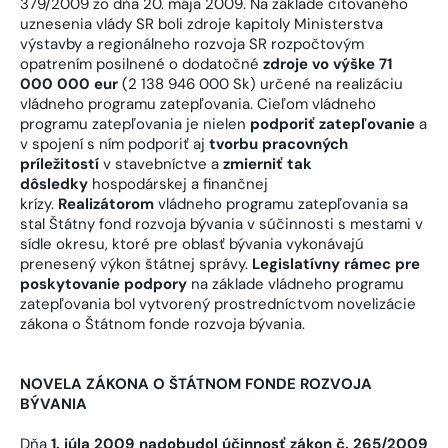
379/2009 zo dňa 20. mája 2009. Na základe citovaného
uznesenia vlády SR boli zdroje kapitoly Ministerstva
výstavby a regionálneho rozvoja SR rozpočtovým
opatrením posilnené o dodatočné
zdroje vo výške 71
000 000 eur
(2 138 946 000 Sk) určené na realizáciu
vládneho programu zatepľovania. Cieľom vládneho
programu zatepľovania je nielen
podporiť zatepľovanie
a
v spojení s ním podporiť aj
tvorbu pracovných
príležitostí
v stavebníctve a
zmierniť tak
dôsledky
hospodárskej a finančnej
krízy.
Realizátorom
vládneho programu zatepľovania sa
stal Štátny fond rozvoja bývania v súčinnosti s mestami v
sídle okresu, ktoré pre oblasť bývania vykonávajú
prenesený výkon štátnej správy.
Legislatívny rámec pre
poskytovanie podpory
na základe vládneho programu
zatepľovania bol vytvorený prostredníctvom novelizácie
zákona o Štátnom fonde rozvoja bývania.
NOVELA ZÁKONA O ŠTÁTNOM FONDE ROZVOJA
BÝVANIA
Dňa
1. júla 2009 nadobudol účinnosť zákon č. 265/2009