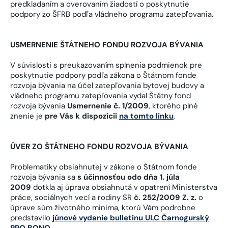
predkladaním a overovaním žiadostí o poskytnutie
podpory zo ŠFRB podľa vládneho programu zatepľovania.
USMERNENIE ŠTÁTNEHO FONDU ROZVOJA BÝVANIA
V súvislosti s preukazovaním splnenia podmienok pre
poskytnutie podpory podľa zákona o Štátnom fonde
rozvoja bývania na účel zatepľovania bytovej budovy a
vládneho programu zatepľovania vydal Štátny fond
rozvoja bývania
Usmernenie č. 1/2009
, ktorého plné
znenie je
pre Vás k dispozícii
na tomto linku
.
ÚVER ZO ŠTÁTNEHO FONDU ROZVOJA BÝVANIA
Problematiky obsiahnutej v zákone o Štátnom fonde
rozvoja bývania sa
s účinnosťou odo dňa 1. júla
2009
dotkla aj úprava obsiahnutá v opatrení Ministerstva
práce, sociálnych vecí a rodiny SR
č. 252/2009 Z. z.
o
úprave súm životného minima, ktorú Vám podrobne
predstavilo
júnové vydanie bulletinu ULC Čarnogurský
PRO BONO
.