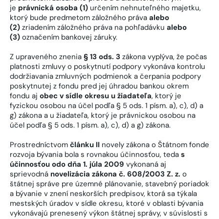
je
právnická osoba (1)
určením nehnuteľného majetku,
ktorý bude predmetom záložného práva
alebo
(2)
zriadením záložného práva na pohľadávku
alebo
(3)
označením bankovej záruky.
Z upraveného znenia
§ 13 ods. 3
zákona vyplýva, že počas
platnosti zmluvy o poskytnutí podpory vykonáva kontrolu
dodržiavania zmluvných podmienok a čerpania podpory
poskytnutej z fondu pred jej úhradou bankou okrem
fondu aj
obec v sídle okresu u žiadateľa
, ktorý je
fyzickou osobou na účel podľa § 5 ods. 1 písm. a), c), d) a
g) zákona a u žiadateľa, ktorý je právnickou osobou na
účel podľa § 5 ods. 1 písm. a), c), d) a g) zákona.
Prostredníctvom
článku II
novely zákona o Štátnom fonde
rozvoja bývania bola s rovnakou účinnosťou, teda
s
účinnosťou odo dňa 1. júla 2009
vykonaná aj
sprievodná
novelizácia zákona č. 608/2003 Z. z.
o
štátnej správe pre územné plánovanie, stavebný poriadok
a bývanie v znení neskorších predpisov, ktorá sa týkala
mestských úradov v sídle okresu, ktoré v oblasti bývania
vykonávajú prenesený výkon štátnej správy, v súvislosti s