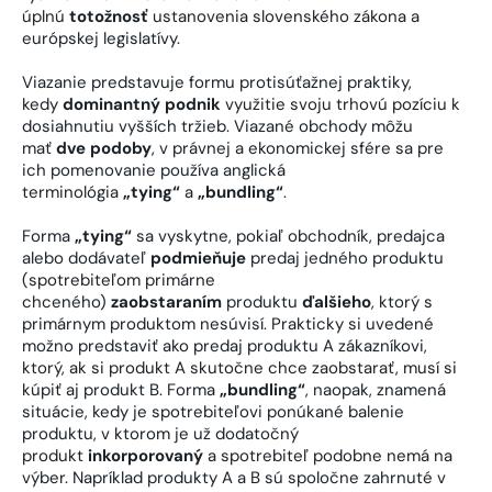
úplnú
totožnosť
ustanovenia slovenského zákona a
európskej legislatívy.
Viazanie predstavuje formu protisúťažnej praktiky,
kedy
dominantný podnik
využitie svoju trhovú pozíciu k
dosiahnutiu vyšších tržieb. Viazané obchody môžu
mať
dve podoby
, v právnej a ekonomickej sfére sa pre
ich pomenovanie používa anglická
terminológia
„tying“
a
„bundling“
.
Forma
„tying“
sa vyskytne, pokiaľ obchodník, predajca
alebo dodávateľ
podmieňuje
predaj jedného produktu
(spotrebiteľom primárne
chceného)
zaobstaraním
produktu
ďalšieho
, ktorý s
primárnym produktom nesúvisí. Prakticky si uvedené
možno predstaviť ako predaj produktu A zákazníkovi,
ktorý, ak si produkt A skutočne chce zaobstarať, musí si
kúpiť aj produkt B. Forma
„bundling“
, naopak, znamená
situácie, kedy je spotrebiteľovi ponúkané balenie
produktu, v ktorom je už dodatočný
produkt
inkorporovaný
a spotrebiteľ podobne nemá na
výber. Napríklad produkty A a B sú spoločne zahrnuté v