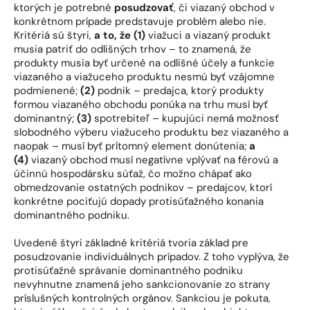
ktorých je potrebné
posudzovať
, či viazaný obchod v
konkrétnom prípade predstavuje problém alebo nie.
Kritériá sú štyri,
a to, že
(1)
viažuci a viazaný produkt
musia patriť do odlišných trhov – to znamená, že
produkty musia byť určené na odlišné účely a funkcie
viazaného a viažuceho produktu nesmú byť vzájomne
podmienené;
(2)
podnik – predajca, ktorý produkty
formou viazaného obchodu ponúka na trhu musí byť
dominantný;
(3)
spotrebiteľ – kupujúci nemá možnosť
slobodného výberu viažuceho produktu bez viazaného a
naopak – musí byť prítomný element donútenia;
a
(4)
viazaný obchod musí negatívne vplývať na férovú a
účinnú hospodársku súťaž, čo možno chápať ako
obmedzovanie ostatných podnikov – predajcov, ktorí
konkrétne pociťujú dopady protisúťažného konania
dominantného podniku.
Uvedené štyri základné kritériá tvoria základ pre
posudzovanie individuálnych prípadov. Z toho vyplýva, že
protisúťažné správanie dominantného podniku
nevyhnutne znamená jeho sankcionovanie zo strany
príslušných kontrolných orgánov. Sankciou je pokuta,