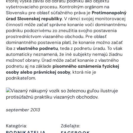
ktorej výška závisí od obratu podniku ako objektu
vyšetrovacieho procesu. Kontrolným orgánom na
Slovensku pre oblasť súťažného práva je
Protimonopolný
úrad Slovenskej republiky
. V rámci svojej monitorovacej
činnosti môže začať správne konanie voči dominantnému
podniku podozrivému zo zneužitia svojho postavenia
prostredníctvom viazaného obchodu. Pre oblasť
dominantného postavenia platí, že konanie možno začať
iba z
vlastného podnetu
, teda z podnetu úradu. To však
automaticky neznamená, že iné subjekty nemajú žiadnu
možnosť obrany. Úrad môže začať konanie z vlastného
podnetu aj na základe
písomného oznámenia fyzickej
osoby alebo právnickej osoby
, ktorá nie je
podnikateľom.
september 2013
Kategória:
Zdieľajte:
PODNIKATELIA
FACEBOOK