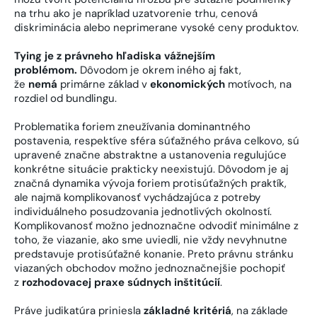
na trhu ako je napríklad uzatvorenie trhu, cenová
diskriminácia alebo neprimerane vysoké ceny produktov.
Tying je z právneho hľadiska vážnejším
problémom.
Dôvodom je okrem iného aj fakt,
že
nemá
primárne základ v
ekonomických
motívoch, na
rozdiel od bundlingu.
Problematika foriem zneužívania dominantného
postavenia, respektíve sféra súťažného práva celkovo, sú
upravené značne abstraktne a ustanovenia regulujúce
konkrétne situácie prakticky neexistujú. Dôvodom je aj
značná dynamika vývoja foriem protisúťažných praktík,
ale najmä komplikovanosť vychádzajúca z potreby
individuálneho posudzovania jednotlivých okolností.
Komplikovanosť možno jednoznačne odvodiť minimálne z
toho, že viazanie, ako sme uviedli, nie vždy nevyhnutne
predstavuje protisúťažné konanie. Preto právnu stránku
viazaných obchodov možno jednoznačnejšie pochopiť
z
rozhodovacej praxe súdnych inštitúcií
.
Práve judikatúra priniesla
základné kritériá
, na základe