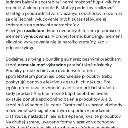
jednom balení a spotrebiteľ nemá možnosť kúpiť výlučne
produkt A alebo produkt B. Motívy podnikov realizovať
stratégiu prostredníctvom viazaných obchodov môžu mať
za cieľ jednak vylučovanie iných súťažiteľov, ale aj
koristenie na správaní spotrebiteľov.
Hlavným
rozdielom
dvoch uvedených foriem je primárne
element
vynucovania
. V druhej forme, bundlingu, element
silového vynucovania nie je natoľko zreteľný, ako v
prípade tyingu.
Dodajme, že tying a bundling sú neraz bežnými praktikami,
ktoré
nemusia mať výhradne
protisúťažné následky.
Podniky prostredníctvom uvedených foriem
spotrebiteľom ponúkajú dokonalejšie produkty alebo
poskytujú cenovo efektívnu cestu k ich nákupu. Pre
lepšiu predstavu je vhodné uviesť ako príklad situáciu,
kedy produkt A aj B je možné kúpiť osobitne, avšak
existuje ponuka spoločného balenia produktov A a B,
ktoré má výhodnejšiu cenu. Týmto môžu viazané obchody
môžu viesť až k signifikantným úsporám v produkcií,
distribúcií, nákladoch, ale aj k zlepšenej kvalite produktov.
Na druhej strane, uvedené formy viazaných obchodov
môžu tvoriť potenciálnu hrozbu pre súťažné podmienky