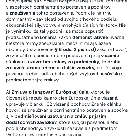
Pohybujeme sa v oblasti hospodárskej súťaže, konkrétne
v aspektoch dominantného postavenia podnikov
a
zneužívania
tohto postavenia. Podnik je na trhu
dominantný v závislosti od svojho trhového podielu,
ekonomickej sily, vplyvu a mnohých ďalších faktorov. Nie
je výnimkou, že taký podnik sa môže dopustiť
protisúťažného konania. Zákon
demonštratívne
uvádza
niektoré formy zneužívania, medzi nimi aj viazané
obchody. Ustanovenie
§ 8 ods. 2 písm. d)
zákona hovorí,
že zneužitím dominantného postavenia je aj
viazanie
súhlasu s uzavretím zmluvy za podmienky, že druhá
zmluvná strana prijme aj ďalšie záväzky,
ktoré svojou
povahou alebo podľa obchodných zvyklostí
nesúvisia
s
predmetom tejto zmluvy.
Aj
Zmluva o fungovaní Európskej únie
, ktorou je
Slovenská republika ako člen Európskej únie viazaná,
upravuje v článku 102 viazané obchody. Znenie článku
hovorí, že zneužívanie dominantného postavenia spočíva
aj v
podmieňovaní uzatvárania zmlúv prijatím
dodatočných záväzkov
, ktoré svojou povahou alebo
podľa obchodných zvyklostí nesúvisia s predmetom
týchto zmlúv. Zreteľne vidno takmer