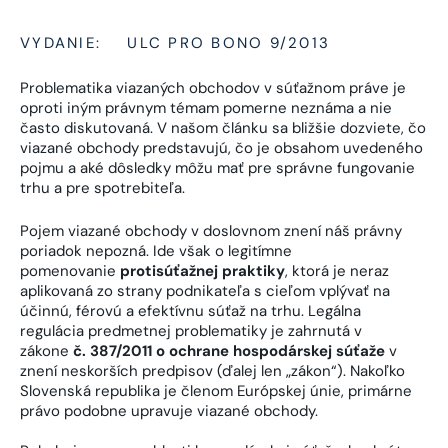
VYDANIE:
ULC PRO BONO 9/2013
Problematika viazaných obchodov v súťažnom práve je
oproti iným právnym témam pomerne neznáma a nie
často diskutovaná. V našom článku sa bližšie dozviete, čo
viazané obchody predstavujú, čo je obsahom uvedeného
pojmu a aké dôsledky môžu mať pre správne fungovanie
trhu a pre spotrebiteľa.
Pojem viazané obchody v doslovnom znení náš právny
poriadok nepozná. Ide však o legitímne
pomenovanie
protisúťažnej praktiky
, ktorá je neraz
aplikovaná zo strany podnikateľa s cieľom vplývať na
účinnú, férovú a efektívnu súťaž na trhu. Legálna
regulácia predmetnej problematiky je zahrnutá v
zákone
č. 387/2011 o ochrane hospodárskej súťaže
v
znení neskorších predpisov (ďalej len „zákon“). Nakoľko
Slovenská republika je členom Európskej únie, primárne
právo podobne upravuje viazané obchody.