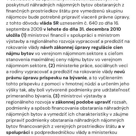
poskytnutí náhradných nájomných bytov obstaraných z
finančných prostriedkov štátu pre vymedzenú skupinu
nájomcov bude potrebné pripraviť viaceré právne úpravy,
z tohto dôvodu
vláda SR
uznesením č. 640 zo dňa 16.
septembra 2009
v lehote do dňa 31. decembra 2010
uložila (1)
ministrovi financií v spolupráci s ministrom
výstavby a regionálneho rozvoja vypracovať a predložiť na
rokovanie vlády
návrh zákonnej úpravy regulácie cien
nájmu bytov
vo verejnom nájomnom sektore s cieľom
stanovenia maximálnej ceny nájmu bytov vo verejnom
nájomnom sektore,
(2)
ministerke práce, sociálnych vecí
a rodiny vypracovať a predložiť na rokovanie vlády
novú
právnu úpravu príspevku na bývanie
, a to vyčlenením
tohto príspevku z pomoci v hmotnej núdzi a určením jeho
výšky tak, aby boli vytvorené podmienky pre udržateľnosť
primeraného bývania,
(3)
ministrovi výstavby a
regionálneho rozvoja
v zákonnej podobe upraviť
rozsah,
podmienky a spôsob financovania obstarania náhradných
nájomných bytov a vymedziť ich charakteristiky v záujme
pripraviť podmienky obstarania náhradných nájomných
bytov financovaných z verejných prostriedkov štátu
a v
spolupráci
s podpredsedníčkou vlády a ministerkou