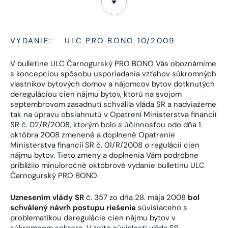
VYDANIE:
ULC PRO BONO 10/2009
V bulletine ULC Čarnogurský PRO BONO Vás oboznámime
s koncepciou spôsobu usporiadania vzťahov súkromných
vlastníkov bytových domov a nájomcov bytov dotknutých
dereguláciou cien nájmu bytov, ktorú na svojom
septembrovom zasadnutí schválila vláda SR a nadviažeme
tak na úpravu obsiahnutú v Opatrení Ministerstva financií
SR č. 02/R/2008, ktorým bolo s účinnosťou odo dňa 1.
októbra 2008 zmenené a doplnené Opatrenie
Ministerstva financií SR č. 01/R/2008 o regulácii cien
nájmu bytov. Tieto zmeny a doplnenia Vám podrobne
priblížilo minuloročné októbrové vydanie bulletinu ULC
Čarnogurský PRO BONO.
Uznesením vlády SR
č. 357 zo dňa 28. mája 2008
bol
schválený návrh postupu riešenia
súvisiaceho s
problematikou deregulácie cien nájmu bytov v
súkromnom sektore. V tejto súvislosti vláda SR