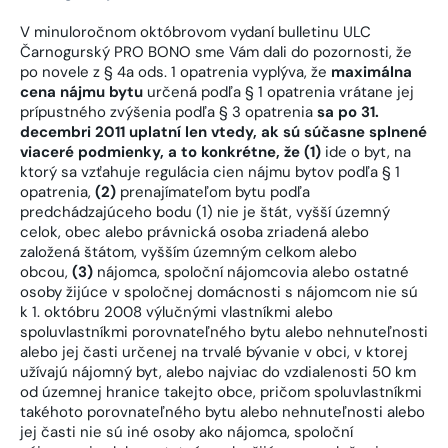
V minuloročnom októbrovom vydaní bulletinu ULC
Čarnogurský PRO BONO sme Vám dali do pozornosti, že
po novele z § 4a ods. 1 opatrenia vyplýva, že
maximálna
cena nájmu bytu
určená podľa § 1 opatrenia vrátane jej
prípustného zvýšenia podľa § 3 opatrenia
sa po 31.
decembri 2011 uplatní len vtedy, ak sú súčasne splnené
viaceré podmienky, a to konkrétne, že (1)
ide o byt, na
ktorý sa vzťahuje regulácia cien nájmu bytov podľa § 1
opatrenia,
(2)
prenajímateľom bytu podľa
predchádzajúceho bodu (1) nie je štát, vyšší územný
celok, obec alebo právnická osoba zriadená alebo
založená štátom, vyšším územným celkom alebo
obcou,
(3)
nájomca, spoloční nájomcovia alebo ostatné
osoby žijúce v spoločnej domácnosti s nájomcom nie sú
k 1. októbru 2008 výlučnými vlastníkmi alebo
spoluvlastníkmi porovnateľného bytu alebo nehnuteľnosti
alebo jej časti určenej na trvalé bývanie v obci, v ktorej
užívajú nájomný byt, alebo najviac do vzdialenosti 50 km
od územnej hranice takejto obce, pričom spoluvlastníkmi
takéhoto porovnateľného bytu alebo nehnuteľnosti alebo
jej časti nie sú iné osoby ako nájomca, spoloční