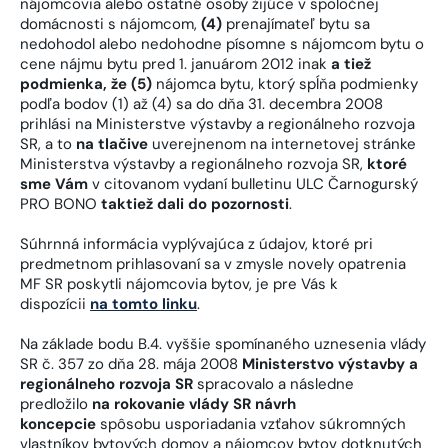
nájomcovia alebo ostatné osoby žijúce v spoločnej
domácnosti s nájomcom,
(4)
prenajímateľ bytu sa
nedohodol alebo nedohodne písomne s nájomcom bytu o
cene nájmu bytu pred 1. januárom 2012 inak
a tiež
podmienka, že (5)
nájomca bytu, ktorý spĺňa podmienky
podľa bodov (1) až (4) sa do dňa 31. decembra 2008
prihlási na Ministerstve výstavby a regionálneho rozvoja
SR, a to
na tlačive
uverejnenom na internetovej stránke
Ministerstva výstavby a regionálneho rozvoja SR,
ktoré
sme Vám
v citovanom vydaní bulletinu ULC Čarnogurský
PRO BONO
taktiež dali do pozornosti
.
Súhrnná informácia vyplývajúca z údajov, ktoré pri
predmetnom prihlasovaní sa v zmysle novely opatrenia
MF SR poskytli nájomcovia bytov, je pre Vás k
dispozícii
na tomto linku
.
Na základe bodu B.4. vyššie spomínaného uznesenia vlády
SR č. 357 zo dňa 28. mája 2008
Ministerstvo výstavby a
regionálneho rozvoja SR
spracovalo a následne
predložilo
na rokovanie vlády SR návrh
koncepcie
spôsobu usporiadania vzťahov súkromných
vlastníkov bytových domov a nájomcov bytov dotknutých