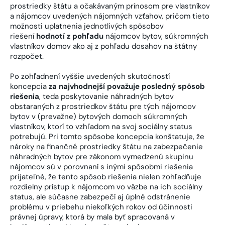
prostriedky štátu a očakávaným prínosom pre vlastníkov
a nájomcov uvedených nájomných vzťahov, pričom tieto
možnosti uplatnenia jednotlivých spôsobov
riešení
hodnotí z pohľadu
nájomcov bytov, súkromných
vlastníkov domov ako aj z pohľadu dosahov na štátny
rozpočet.
Po zohľadnení vyššie uvedených skutočností
koncepcia
za najvhodnejší považuje posledný spôsob
riešenia
, teda poskytovanie náhradných bytov
obstaraných z prostriedkov štátu pre tých nájomcov
bytov v (prevažne) bytových domoch súkromných
vlastníkov, ktorí to vzhľadom na svoj sociálny status
potrebujú. Pri tomto spôsobe koncepcia konštatuje, že
nároky na finančné prostriedky štátu na zabezpečenie
náhradných bytov pre zákonom vymedzenú skupinu
nájomcov sú v porovnaní s inými spôsobmi riešenia
prijateľné, že tento spôsob riešenia nielen zohľadňuje
rozdielny prístup k nájomcom vo väzbe na ich sociálny
status, ale súčasne zabezpečí aj úplné odstránenie
problému v priebehu niekoľkých rokov od účinnosti
právnej úpravy, ktorá by mala byť spracovaná v