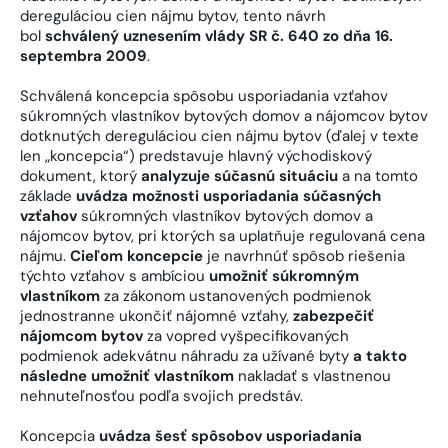
dereguláciou cien nájmu bytov, tento návrh
bol
schválený uznesením vlády SR č. 640 zo dňa 16.
septembra 2009
.
Schválená koncepcia spôsobu usporiadania vzťahov
súkromných vlastníkov bytových domov a nájomcov bytov
dotknutých dereguláciou cien nájmu bytov (ďalej v texte
len „koncepcia“) predstavuje hlavný východiskový
dokument, ktorý
analyzuje súčasnú situáciu
a na tomto
základe
uvádza možnosti usporiadania súčasných
vzťahov
súkromných vlastníkov bytových domov a
nájomcov bytov, pri ktorých sa uplatňuje regulovaná cena
nájmu.
Cieľom koncepcie
je navrhnúť spôsob riešenia
týchto vzťahov s ambíciou
umožniť súkromným
vlastníkom
za zákonom ustanovených podmienok
jednostranne ukončiť nájomné vzťahy,
zabezpečiť
nájomcom bytov
za vopred vyšpecifikovaných
podmienok adekvátnu náhradu za užívané byty
a takto
následne umožniť vlastníkom
nakladať s vlastnenou
nehnuteľnosťou podľa svojich predstáv.
Koncepcia
uvádza šesť spôsobov usporiadania