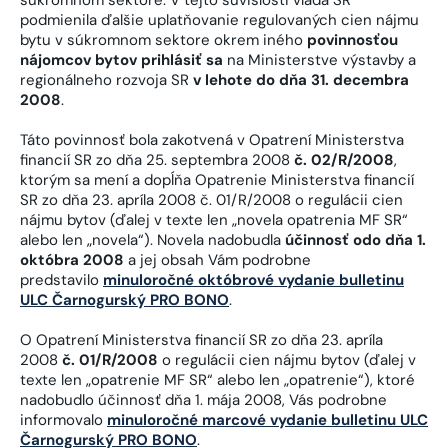
podmienila ďalšie uplatňovanie regulovaných cien nájmu
bytu v súkromnom sektore okrem iného
povinnosťou
nájomcov bytov prihlásiť
sa
na Ministerstve výstavby a
regionálneho rozvoja SR
v lehote do dňa 31. decembra
2008
.
Táto povinnosť bola zakotvená v Opatrení Ministerstva
financií SR zo dňa 25. septembra 2008
č. 02/R/2008
,
ktorým sa mení a dopĺňa Opatrenie Ministerstva financií
SR zo dňa 23. apríla 2008 č. 01/R/2008 o regulácii cien
nájmu bytov (ďalej v texte len „novela opatrenia MF SR“
alebo len „novela“). Novela nadobudla
účinnosť odo dňa 1.
októbra 2008
a jej obsah Vám podrobne
predstavilo
minuloročné októbrové vydanie bulletinu
ULC Čarnogurský PRO BONO
.
O Opatrení Ministerstva financií SR zo dňa 23. apríla
2008
č. 01/R/2008
o regulácii cien nájmu bytov (ďalej v
texte len „opatrenie MF SR“ alebo len „opatrenie“), ktoré
nadobudlo účinnosť dňa 1. mája 2008, Vás podrobne
informovalo
minuloročné marcové vydanie bulletinu ULC
Čarnogurský PRO BONO
.