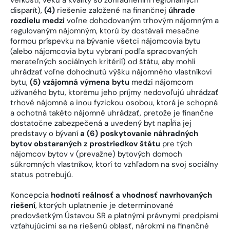
disparít),
(4)
riešenie založené na finančnej
úhrade
rozdielu medzi
voľne dohodovaným trhovým nájomným a
regulovaným nájomným, ktorú by dostávali mesačne
formou príspevku na bývanie všetci nájomcovia bytu
(alebo nájomcovia bytu vybraní podľa spracovaných
merateľných sociálnych kritérií) od štátu, aby mohli
uhrádzať voľne dohodnutú výšku nájomného vlastníkovi
bytu,
(5) vzájomná výmena bytu
medzi nájomcom
užívaného bytu, ktorému jeho príjmy nedovoľujú uhrádzať
trhové nájomné a inou fyzickou osobou, ktorá je schopná
a ochotná takéto nájomné uhrádzať, pretože je finančne
dostatočne zabezpečená a uvedený byt napĺňa jej
predstavy o bývaní
a (6) poskytovanie náhradných
bytov obstaraných z prostriedkov štátu
pre tých
nájomcov bytov v (prevažne) bytových domoch
súkromných vlastníkov, ktorí to vzhľadom na svoj sociálny
status potrebujú.
Koncepcia
hodnotí reálnosť a vhodnosť navrhovaných
riešení
, ktorých uplatnenie je determinované
predovšetkým Ústavou SR a platnými právnymi predpismi
vzťahujúcimi sa na riešenú oblasť, nárokmi na finančné