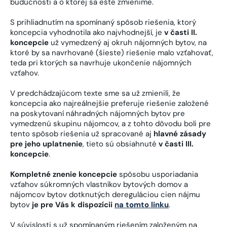
budúcnosti a o ktorej sa ešte zmienime.
S prihliadnutím na spomínaný spôsob riešenia, ktorý
koncepcia vyhodnotila ako najvhodnejší, je
v časti II.
koncepcie
už vymedzený aj okruh nájomných bytov, na
ktoré by sa navrhované (šieste) riešenie malo vzťahovať,
teda pri ktorých sa navrhuje ukončenie nájomných
vzťahov.
V predchádzajúcom texte sme sa už zmienili, že
koncepcia ako najreálnejšie preferuje riešenie založené
na poskytovaní náhradných nájomných bytov pre
vymedzenú skupinu nájomcov, a z tohto dôvodu boli pre
tento spôsob riešenia už spracované aj
hlavné zásady
pre jeho uplatnenie
, tieto sú obsiahnuté
v časti III.
koncepcie
.
Kompletné znenie koncepcie
spôsobu usporiadania
vzťahov súkromných vlastníkov bytových domov a
nájomcov bytov dotknutých dereguláciou cien nájmu
bytov
je pre Vás k dispozícii
na tomto linku
.
V súvislosti s už spomínaným riešením založeným na