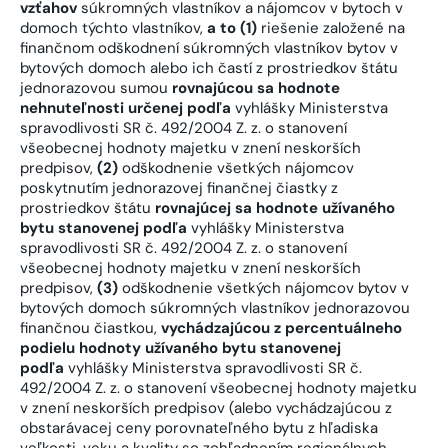
vzťahov
súkromných vlastníkov a nájomcov v bytoch v
domoch týchto vlastníkov,
a to (1)
riešenie založené na
finančnom odškodnení súkromných vlastníkov bytov v
bytových domoch alebo ich častí z prostriedkov štátu
jednorazovou sumou
rovnajúcou sa hodnote
nehnuteľnosti určenej podľa
vyhlášky Ministerstva
spravodlivosti SR č. 492/2004 Z. z. o stanovení
všeobecnej hodnoty majetku v znení neskorších
predpisov,
(2)
odškodnenie všetkých nájomcov
poskytnutím jednorazovej finančnej čiastky z
prostriedkov štátu
rovnajúcej sa hodnote užívaného
bytu stanovenej podľa
vyhlášky Ministerstva
spravodlivosti SR č. 492/2004 Z. z. o stanovení
všeobecnej hodnoty majetku v znení neskorších
predpisov,
(3)
odškodnenie všetkých nájomcov bytov v
bytových domoch súkromných vlastníkov jednorazovou
finančnou čiastkou,
vychádzajúcou z percentuálneho
podielu hodnoty užívaného bytu stanovenej
podľa
vyhlášky Ministerstva spravodlivosti SR č.
492/2004 Z. z. o stanovení všeobecnej hodnoty majetku
v znení neskorších predpisov (alebo vychádzajúcou z
obstarávacej ceny porovnateľného bytu z hľadiska
veľkosti, veku a kvality so zohľadnením regionálnych