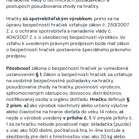
postupoch posudzovania zhody na hračky.
Hračky
sú spotrebiteľským výrobkom
, preto sa na
úpravu bezpečnosti hračiek vzťahuje zákon č. 250/2007
Z. z. o ochrane spotrebiteľa a nariadenie vlády č.
404/2007 Z. z. o všeobecnej bezpečnosti výrobkov. Vo
vzťahu k uvedeným právnym predpisom bude mať zákon
o bezpečnosti hračiek postavenie špeciálneho právneho
predpisu.
Pôsobnosť
zákona o bezpečnosti hračiek je vymedzená
ustanovením
§ 1
. Zákon o bezpečnosti hračiek sa vzťahuje
na osobitné bezpečnostné požiadavky na hračky,
posudzovania zhody na hračky, povinnosti výrobcov,
splnomocnených zástupcov, dovozcov, distribútorov,
notifikovanej osoby a orgánu dohľadu.
Hračku
definuje
§
2 písm. a)
ako výrobok navrhnutý alebo určený výlučne
alebo čiastočne na hranie dieťaťa do veku 14 rokov, ak
nejde o výrobok uvedený
v prílohe č. 1
. V zmysle prílohy č.
1 sa za hračku nebude považovať napr. skladačka (puzzle)
s viac ako 500 dielmi, počítačová hra, in-line korčule a
skejtbordy pre deti s hmotnosťou viac ako 20 kg alebo