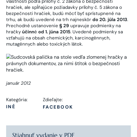
vlastností podľa prílohy č. 2 zákona o bezpečnosti
hračiek, ale spĺňajúce požiadavky prílohy č. 5 zákona o
bezpečnosti hračiek, budú môcť byť sprístupnené na
trhu, ak budú uvedené na trh najneskôr
do 20. júla 2013
.
Prechodné ustanovenie
§ 29
upravuje podmienky na
hračky
účinn
é
od 1. júna 2015
. Uvedené podmienky sa
vzťahujú na obsah chemických, karcinogénnych,
mutagénnych alebo toxických látok.
január 2012
Kategória:
Zdieľajte:
INÉ
FACEBOOK
Stiahnuť vydanie v PDF