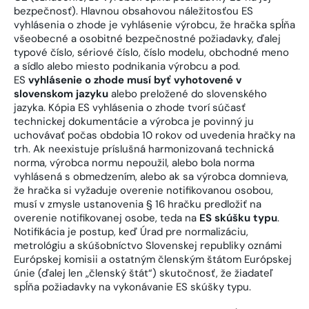
bezpečnosť). Hlavnou obsahovou náležitosťou ES
vyhlásenia o zhode je vyhlásenie výrobcu, že hračka spĺňa
všeobecné a osobitné bezpečnostné požiadavky, ďalej
typové číslo, sériové číslo, číslo modelu, obchodné meno
a sídlo alebo miesto podnikania výrobcu a pod.
ES
vyhlásenie o zhode musí byť vyhotovené v
slovenskom jazyku
alebo preložené do slovenského
jazyka. Kópia ES vyhlásenia o zhode tvorí súčasť
technickej dokumentácie a výrobca je povinný ju
uchovávať počas obdobia 10 rokov od uvedenia hračky na
trh. Ak neexistuje príslušná harmonizovaná technická
norma, výrobca normu nepoužil, alebo bola norma
vyhlásená s obmedzením, alebo ak sa výrobca domnieva,
že hračka si vyžaduje overenie notifikovanou osobou,
musí v zmysle ustanovenia § 16 hračku predložiť na
overenie notifikovanej osobe, teda na
ES skúšku typu
.
Notifikácia je postup, keď Úrad pre normalizáciu,
metrológiu a skúšobníctvo Slovenskej republiky oznámi
Európskej komisii a ostatným členským štátom Európskej
únie (ďalej len „členský štát“) skutočnosť, že žiadateľ
spĺňa požiadavky na vykonávanie ES skúšky typu.