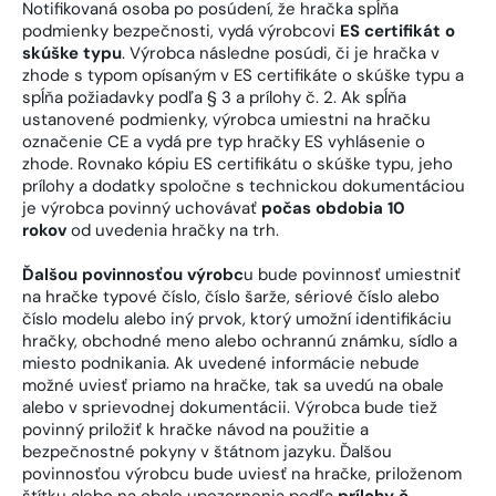
Notifikovaná osoba po posúdení, že hračka spĺňa
podmienky bezpečnosti, vydá výrobcovi
ES certifikát o
skúške typu
. Výrobca následne posúdi, či je hračka v
zhode s typom opísaným v ES certifikáte o skúške typu a
spĺňa požiadavky podľa § 3 a prílohy č. 2. Ak spĺňa
ustanovené podmienky, výrobca umiestni na hračku
označenie CE a vydá pre typ hračky ES vyhlásenie o
zhode. Rovnako kópiu ES certifikátu o skúške typu, jeho
prílohy a dodatky spoločne s technickou dokumentáciou
je výrobca povinný uchovávať
počas obdobia 10
rokov
od uvedenia hračky na trh.
Ďalšou povinnosťou výrobc
u bude povinnosť umiestniť
na hračke typové číslo, číslo šarže, sériové číslo alebo
číslo modelu alebo iný prvok, ktorý umožní identifikáciu
hračky, obchodné meno alebo ochrannú známku, sídlo a
miesto podnikania. Ak uvedené informácie nebude
možné uviesť priamo na hračke, tak sa uvedú na obale
alebo v sprievodnej dokumentácii. Výrobca bude tiež
povinný priložiť k hračke návod na použitie a
bezpečnostné pokyny v štátnom jazyku. Ďalšou
povinnosťou výrobcu bude uviesť na hračke, priloženom
štítku alebo na obale upozornenia podľa
prílohy č.