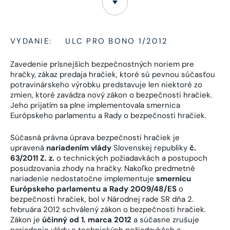
VYDANIE:
ULC PRO BONO 1/2012
Zavedenie prísnejších bezpečnostných noriem pre
hračky, zákaz predaja hračiek, ktoré sú pevnou súčasťou
potravinárskeho výrobku predstavuje len niektoré zo
zmien, ktoré zavádza nový zákon o bezpečnosti hračiek.
Jeho prijatím sa plne implementovala smernica
Európskeho parlamentu a Rady o bezpečnosti hračiek.
Súčasná právna úprava bezpečnosti hračiek je
upravená
nariadením vlády
Slovenskej republiky
č.
63/2011 Z. z.
o technických požiadavkách a postupoch
posudzovania zhody na hračky. Nakoľko predmetné
nariadenie nedostatočne implementuje
smernicu
Európskeho parlamentu a Rady 2009/48/ES
o
bezpečnosti hračiek, bol v Národnej rade SR dňa 2.
februára 2012 schválený zákon o bezpečnosti hračiek.
Zákon je
účinný od 1. marca 2012
a súčasne zrušuje
nariadenie vlády o technických požiadavkách a