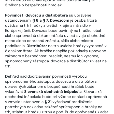
3
zákona o bezpečnosti hračiek.
Povinnosti dovozcu a distribútora
sú upravené
ustanoveniami
§ 6 a § 7
.
Dovozcom
je osoba, ktorá
uvádza na trh hračky z tretích krajín a má sídlo v
Európskej únii. Dovozca bude povinný na hračku, obal
alebo sprievodnú dokumentáciu uviesť svoje obchodné
meno alebo ochrannú známku, sídlo alebo miesto
podnikania.
Distribútor
na trh uvádza hračky vyrobené v
členskom štáte. Ak hračka nespĺňa požiadavky upravené
zákonom o bezpečnosti hračiek, nesmú ich výrobca,
splnomocnený zástupca, dovozca a distribútor uviesť na
trh.
Dohľad
nad dodržiavaním povinností výrobcu,
splnomocneného zástupcu, dovozcu a distribútora
upravených zákonom o bezpečnosti hračiek bude
vykonávať
Slovenská obchodná inšpekcia
. Slovenská
obchodná inšpekcia bude pri výkone dohľadu oprávnená
v zmysle ustanovenia
§ 21
vyžadovať predloženie
potrebných dokladov, zakázať sprístupnenie hračky na
trh, stiahnuť hračku z trhu a pod. Bude oprávnená ukladať