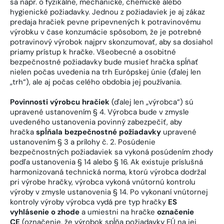
sa napr. o fyzikálne, mechanické, chemické alebo
hygienické požiadavky. Jednou z požiadaviek je aj zákaz
predaja hračiek pevne pripevnených k potravinovému
výrobku v čase konzumácie spôsobom, že je potrebné
potravinový výrobok najprv skonzumovať, aby sa dosiahol
priamy prístup k hračke. Všeobecné a osobitné
bezpečnostné požiadavky bude musieť hračka spĺňať
nielen počas uvedenia na trh Európskej únie (ďalej len
„trh“), ale aj počas celého obdobia jej používania.
Povinnosti výrobcu hračiek
(ďalej len „výrobca“) sú
upravené ustanovením § 4. Výrobca bude v zmysle
uvedeného ustanovenia povinný zabezpečiť, aby
hračka
spĺňala bezpečnostné požiadavky
upravené
ustanovením § 3 a prílohy č. 2. Posúdenie
bezpečnostných požiadaviek sa vykoná posúdením zhody
podľa ustanovenia § 14 alebo § 16. Ak existuje príslušná
harmonizovaná technická norma, ktorú výrobca dodržal
pri výrobe hračky, výrobca vykoná vnútornú kontrolu
výroby v zmysle ustanovenia § 14. Po vykonaní vnútornej
kontroly výroby výrobca vydá pre typ hračky
ES
vyhlásenie o zhode
a umiestni na hračke
označenie
CE
(označenie, že výrobok spĺňa požiadavky EÚ na jej