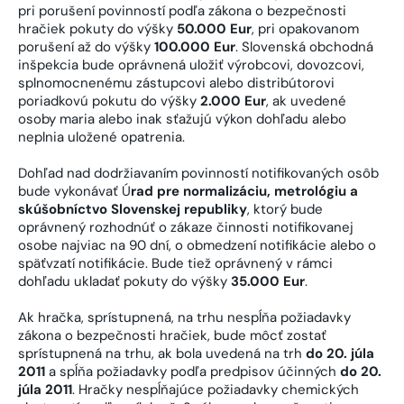
pri porušení povinností podľa zákona o bezpečnosti
hračiek pokuty do výšky
50.000 Eur
, pri opakovanom
porušení až do výšky
100.000 Eur
. Slovenská obchodná
inšpekcia bude oprávnená uložiť výrobcovi, dovozcovi,
splnomocnenému zástupcovi alebo distribútorovi
poriadkovú pokutu do výšky
2.000 Eur
, ak uvedené
osoby maria alebo inak sťažujú výkon dohľadu alebo
neplnia uložené opatrenia.
Dohľad nad dodržiavaním povinností notifikovaných osôb
bude vykonávať Ú
rad pre normalizáciu, metrológiu a
skúšobníctvo Slovenskej republiky
, ktorý bude
oprávnený rozhodnúť o zákaze činnosti notifikovanej
osobe najviac na 90 dní, o obmedzení notifikácie alebo o
späťvzatí notifikácie. Bude tiež oprávnený v rámci
dohľadu ukladať pokuty do výšky
35.000 Eur
.
Ak hračka, sprístupnená, na trhu nespĺňa požiadavky
zákona o bezpečnosti hračiek, bude môcť zostať
sprístupnená na trhu, ak bola uvedená na trh
do 20. júla
2011
a spĺňa požiadavky podľa predpisov účinných
do 20.
júla 2011
. Hračky nespĺňajúce požiadavky chemických