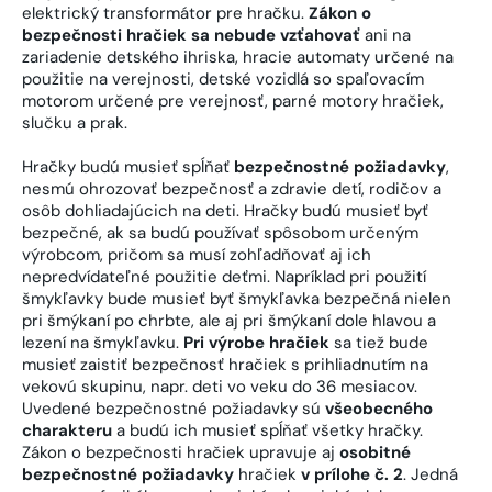
elektrický transformátor pre hračku.
Zákon o
bezpečnosti hračiek sa nebude vzťahovať
ani na
zariadenie detského ihriska, hracie automaty určené na
použitie na verejnosti, detské vozidlá so spaľovacím
motorom určené pre verejnosť, parné motory hračiek,
slučku a prak.
Hračky budú musieť spĺňať
bezpečnostné požiadavky
,
nesmú ohrozovať bezpečnosť a zdravie detí, rodičov a
osôb dohliadajúcich na deti. Hračky budú musieť byť
bezpečné, ak sa budú používať spôsobom určeným
výrobcom, pričom sa musí zohľadňovať aj ich
nepredvídateľné použitie deťmi. Napríklad pri použití
šmykľavky bude musieť byť šmykľavka bezpečná nielen
pri šmýkaní po chrbte, ale aj pri šmýkaní dole hlavou a
lezení na šmykľavku.
Pri výrobe hračiek
sa tiež bude
musieť zaistiť bezpečnosť hračiek s prihliadnutím na
vekovú skupinu, napr. deti vo veku do 36 mesiacov.
Uvedené bezpečnostné požiadavky sú
všeobecného
charakteru
a budú ich musieť spĺňať všetky hračky.
Zákon o bezpečnosti hračiek upravuje aj
osobitné
bezpečnostné požiadavky
hračiek
v prílohe č. 2
. Jedná