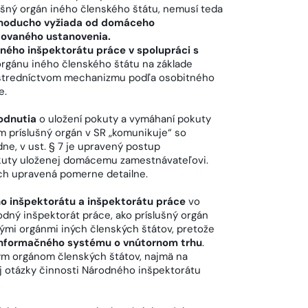
lušný orgán iného členského štátu, nemusí teda
jednoducho vyžiada od domáceho
tovaného ustanovenia.
ného inšpektorátu práce v spolupráci s
rgánu iného členského štátu na základe
ostredníctvom mechanizmu podľa osobitného
e.
odnutia
o uložení pokuty a vymáhaní pokuty
 príslušný orgán v SR „komunikuje“ so
e, v ust. § 7 je upravený postup
okuty uloženej domácemu zamestnávateľovi.
ch upravená pomerne detailne.
o inšpektorátu a inšpektorátu práce
vo
ný inšpektorát práce, ako príslušný orgán
ými orgánmi iných členských štátov, pretože
 informačného systému o vnútornom trhu
.
ým orgánom členských štátov, najmä na
aj otázky činnosti Národného inšpektorátu