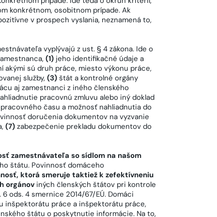
onkrétnom prípade. Ide teda o okruh kritérií,
ždom konkrétnom, osobitnom prípade. Ak
 pozitívne v prospech vyslania, neznamená to,
tnávateľa vyplývajú z ust. § 4 zákona. Ide o
 zamestnanca,
(1)
jeho identifikačné údaje a
ní akými sú druh práce, miesto výkonu práce,
ovanej služby,
(3)
štát a kontrolné orgány
ácu aj zamestnanci z iného členského
ahliadnutie pracovnú zmluvu alebo iný doklad
 pracovného času a možnosť nahliadnutia do
vinnosť doručenia dokumentov na vyzvanie
a,
(7)
zabezpečenie prekladu dokumentov do
osť zamestnávateľa so sídlom na našom
ého štátu. Povinnosť domáceho
osť, ktorá smeruje taktiež k zefektívneniu
ch orgánov
iných členských štátov pri kontrole
čl. 6 ods. 4 smernice 2014/67/EÚ. Domáci
 inšpektorátu práce a inšpektorátu práce,
nského štátu o poskytnutie informácie. Na to,