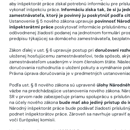
aby inšpektorát práce získal potrebnú informáciu pre prís
vykonať inšpekciu práce.
Informáciu získa tak, že si ju 
zamestnávateľa, ktorý je povinný ju poskytnúť podľa ci
Ustanovenie § 5 nového zákona upravuje
povinnosť Národ
inšpektorátmi práce
poskytovať informácie príslušnému o
odôvodnenej žiadosti podanej na jednotnom formulári pr
predpisu týkajúcej sa domáceho zamestnávateľa, bezplatn
Zákon ďalej v ust. § 6 upravuje postup pri
doručovaní rozh
uloženej hosťujúcemu zamestnávateľovi, teda spôsob, akým
zamestnávateľom usadeným v inom členskom štáte. Následn
doručovania rozhodnutia o uložení pokuty a vymáhanie p
Právna úprava doručovania je v predmetných ustanovenia
Podľa ust. § 8 nového zákona sú upravené
úlohy Národnéh
väzbe na predchádzajúce ustanovenia nového zákona. Národ
SR v prvom rade zabezpečuje priamu spoluprácu s príslušn
na účely nového zákona
bude mať ako jediný prístup do
Národný inšpektorát práce bude podávať žiadosti príslušn
podnet inšpektorátov práce. Zároveň sa navrhuje upraviť 
voči Európskej komisii.