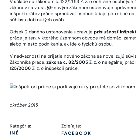
V súlade so zákonom č. 122/2013 Z. z. o ochrane osobných 
zákonov sa v ust. §9 novým zákonom ustanovuje oprávnen
inšpektorátov práce spracúvať osobné údaje potrebné na 
súhlasu dotknutých osôb.
Odsek 2 daného ustanovenia upravuje
príslušnosť inšpek
práce je ten, v ktorého územnom obvode má domáci zamest
alebo miesto podnikania, ak ide o fyzickú osobu.
V nadväznosti na prijatie nového zákona sa novelizujú súv
Zákonníka práce,
zákona č. 82/2005
Z. z. o nelegálnej pr
125/2006
Z. z. o inšpekcii práce.
október 2015
Kategória:
Zdieľajte:
INÉ
FACEBOOK