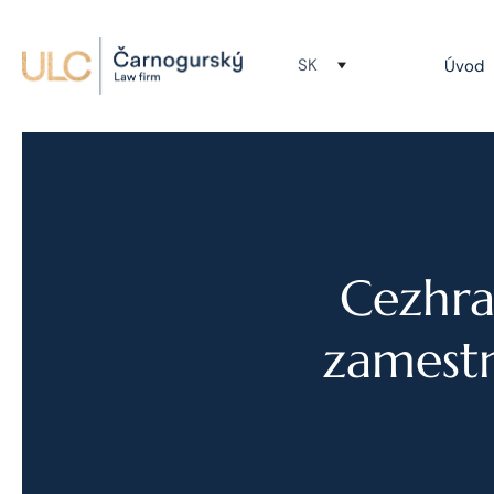
SK
Úvod
Cezhra
zamestn