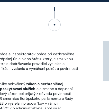
áce a inšpektorátov práce pri cezhraničnej
ópskej únie alebo štátu, ktorý je zmluvnou
ole dodržiavania pravidiel vysielania
fikácii vyslania a vymáhaní pokút a povinnosti
blike schválený
zákon o cezhraničnej
 poskytovaní služieb
a o zmene a doplnení
Nový zákon bol prijatý z dôvodu povinnosti
SR smernicu Európskeho parlamentu a Rady
ES o vysielaní pracovníkov v rámci
24/2012 o administratívnej spolupráci