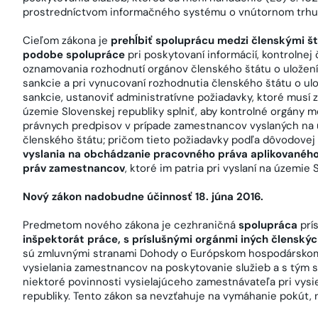
prostredníctvom informačného systému o vnútornom trhu
Cieľom zákona je
prehĺbiť spoluprácu medzi členskými št
podobe spolupráce
pri poskytovaní informácií, kontrolnej
oznamovania rozhodnutí orgánov členského štátu o uložení
sankcie a pri vynucovaní rozhodnutia členského štátu o ul
sankcie, ustanoviť administratívne požiadavky, ktoré musí
územie Slovenskej republiky splniť, aby kontrolné orgány m
právnych predpisov v prípade zamestnancov vyslaných na ú
členského štátu; pričom tieto požiadavky podľa dôvodovej
vyslania na obchádzanie pracovného práva aplikovaného
práv zamestnancov
, ktoré im patria pri vyslaní na územie 
Nový zákon nadobudne účinnosť 18. júna 2016.
Predmetom nového zákona je cezhraničná
spolupráca
prí
inšpektorát práce, s príslušnými orgánmi iných členský
sú zmluvnými stranami Dohody o Európskom hospodárskom pr
vysielania zamestnancov na poskytovanie služieb a s tým s
niektoré povinnosti vysielajúceho zamestnávateľa pri vys
republiky. Tento zákon sa nevzťahuje na vymáhanie pokút, 