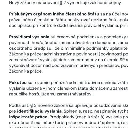
Nový zákon v ustanovení § 2 vymedzuje základné pojmy.
Príslušným orgánom iného členského štátu
sa na účel n
práva iného členského štátu poskytovať cezhraničnú spol
spoluprácu pri kontrole dodržiavania pravidiel vyslania, pri 
Pravidlami vyslania
sú pracovné podmienky a podmienky z
povinnosti hosťujúceho zamestnávateľa a domáceho zames
osobitného predpisu. Ide o minimálne podmienky uplatniteľn
Zákonníka práce; administratívne povinnosti (povinnosti po
zamestnávateľ vysielajúcich zamestnancov na územie SR sp
vykonávať dozor nad dodržiavaním právnych predpisov, pov
Zákonníka práce.
Pokutou
sa rozumie peňažná administratívna sankcia vrátan
vyslania uložená v inom členskom štáte domácemu zamestn
republike hosťujúcemu zamestnávateľovi.
Podľa ust. § 3 nového zákona sa upravuje posudzovanie sk
pre
identifikáciu vyslania
. Splnenie, resp. nesplnenie tý
inšpektorát práce
. Predpoklady (resp. kritériá) vyslania 
skutočností má inšpektorát práce vyhodnotiť splnenie, res