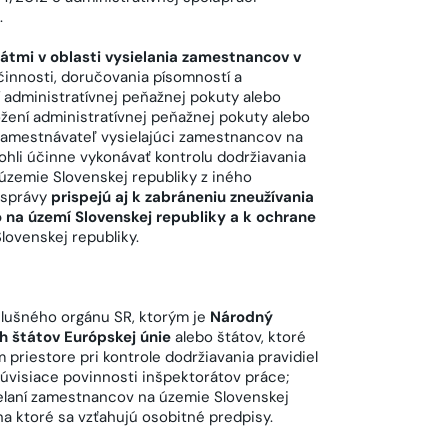
.
átmi v oblasti vysielania zamestnancov v
 činnosti, doručovania písomností a
 administratívnej peňažnej pokuty alebo
ožení administratívnej peňažnej pokuty alebo
 zamestnávateľ vysielajúci zamestnancov na
ohli účinne vykonávať kontrolu dodržiavania
zemie Slovenskej republiky z iného
 správy
prispejú aj k zabráneniu zneužívania
 na území Slovenskej republiky a k ochrane
Slovenskej republiky.
slušného orgánu SR, ktorým je
Národný
ch štátov Európskej únie
alebo štátov, ktoré
iestore pri kontrole dodržiavania pravidiel
úvisiace povinnosti inšpektorátov práce;
ielaní zamestnancov na územie Slovenskej
na ktoré sa vzťahujú osobitné predpisy.