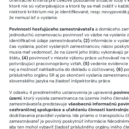
orientačné kritéria pre celkové posúdenie situácie vždy v k
ktoré nie sú vyčerpávajúce a ktoré by sa mali zvážiť v ka
niektoré kritérium nie je identifikované, resp. nevypovedá
že nemusí ísť o vyslanie.
Povinnosti hosťujúceho zamestnávateľa
a domáceho zames
jednoduchú oznamovaciu povinnosť vo väzbe na vyslanie
identifikačné údaje zamestnávateľa,
(2)
informácie o vysla
čas vyslania, počet vyslaných zamestnancov, názov poskyt
musia mať vedomosť, že na území jeho štátu vykonávajú pr
štátu,
(4)
povinnosť v mieste výkonu práce uchovávať na n
potvrdzujúci pracovnoprávny vzťah,
(5)
vedenie evidencie
nej a možnosť nahliadnutia do dokladu o zúčtovanej,
(6)
po
príslušného orgánu SR aj po skončení vyslania zamestnanc
slovenského jazyka na žiadosť inšpektorátu práce.
V odseku 4 predmetného ustanovenia je upravená
povinn
území
, ktorý vysiela zamestnanca na územie iného člensk
zamestnávateľa predstavuje
všeobecnú informačnú povinn
cezhraničnej spolupráce a uľahčeniu činnosti kontrolný
dodržiavania pravidiel vyslania. Ide priamo o transpozíciu 
zamestnávateľ je povinný poskytnúť informácie Národnému
aby ten mohol vybaviť žiadosť príslušného orgánu iného čle