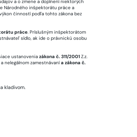
údajov a o zmene a doplnení niektorých
ie Národného inšpektorátu práce a
výkon činností podľa tohto zákona bez
torátu práce
. Príslušným inšpektorátom
návateľ sídlo, ak ide o právnickú osobu
isiace ustanovenia
zákona č. 311/2001
Z.z.
áci a nelegálnom zamestnávaní
a zákona č.