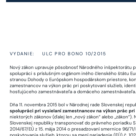
VYDANIE:
ULC PRO BONO 10/2015
Nový zákon upravuje pôsobnosť Národného inšpektorátu pr
spolupráci s príslušným orgánom iného členského štátu Eur
stranou Dohody o Európskom hospodárskom priestore, kontr
zamestnancov na výkon prác pri poskytovaní služieb, identi
hosťujúceho zamestnávateľa a domáceho zamestnávateľa.
Dňa 11. novembra 2015 bol v Národnej rade Slovenskej repu
spolupráci pri vysielaní zamestnancov na výkon prác pri
niektorých zákonov (ďalej len „nový zákon“ alebo „zákon“). 
Slovenskej republiky transponovať do právneho poriadku 
2014/67/EÚ z 15. mája 2014 o presadzovaní smernice 96/71/
poskytovania služieb, ktorou sa mení nariadenie (EÚ) č. 10