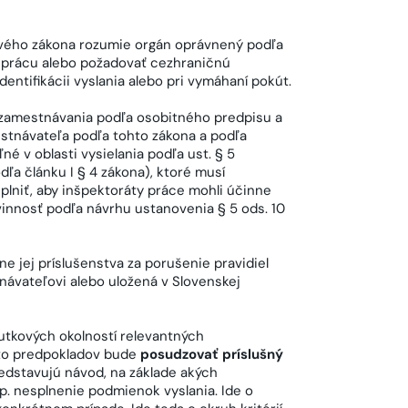
ového zákona rozumie orgán oprávnený podľa
uprácu alebo požadovať cezhraničnú
identifikácii vyslania alebo pri vymáhaní pokút.
amestnávania podľa osobitného predpisu a
tnávateľa podľa tohto zákona a podľa
é v oblasti vysielania podľa ust. § 5
dľa článku I § 4 zákona), ktoré musí
lniť, aby inšpektoráty práce mohli účinne
innosť podľa návrhu ustanovenia § 5 ods. 10
e jej príslušenstva za porušenie pravidiel
ávateľovi alebo uložená v Slovenskej
utkových okolností relevantných
chto predpokladov bude
posudzovať príslušný
predstavujú návod, na základe akých
p. nesplnenie podmienok vyslania. Ide o