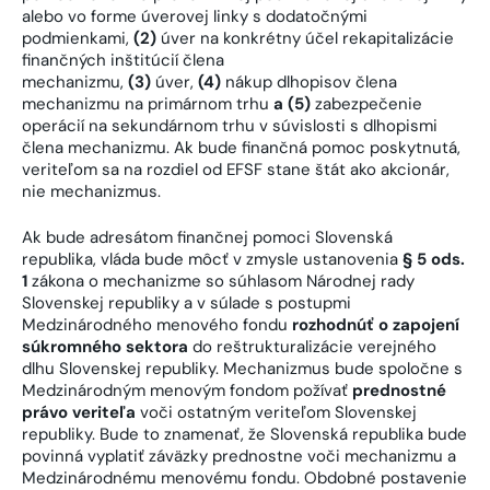
alebo vo forme úverovej linky s dodatočnými
podmienkami,
(2)
úver na konkrétny účel rekapitalizácie
finančných inštitúcií člena
mechanizmu,
(3)
úver,
(4)
nákup dlhopisov člena
mechanizmu na primárnom trhu
a (5)
zabezpečenie
operácií na sekundárnom trhu v súvislosti s dlhopismi
člena mechanizmu. Ak bude finančná pomoc poskytnutá,
veriteľom sa na rozdiel od EFSF stane štát ako akcionár,
nie mechanizmus.
Ak bude adresátom finančnej pomoci Slovenská
republika, vláda bude môcť v zmysle ustanovenia
§ 5 ods.
1
zákona o mechanizme so súhlasom Národnej rady
Slovenskej republiky a v súlade s postupmi
Medzinárodného menového fondu
rozhodnúť o zapojení
súkromného sektora
do reštrukturalizácie verejného
dlhu Slovenskej republiky. Mechanizmus bude spoločne s
Medzinárodným menovým fondom požívať
prednostné
právo veriteľa
voči ostatným veriteľom Slovenskej
republiky. Bude to znamenať, že Slovenská republika bude
povinná vyplatiť záväzky prednostne voči mechanizmu a
Medzinárodnému menovému fondu. Obdobné postavenie