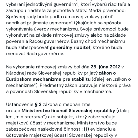
vyberaní jednotlivými guvernérmi, ktorí vyberú riaditeľa a
zástupcu riaditeľa za jednotlivé štáty. Medzi právomoci
Správnej rady bude podľa rámcovej zmluvy patriť
napríklad prijímanie usmernení týkajúcich sa spôsobu
vykonávania úverov mechanizmu. Svoje právomoci bude
vykonávať na základe rámcovej zmluvy alebo na základe
poverenia Radou guvernérov. Bežný chod mechanizmu
bude zabezpečovať
generálny riaditeľ
, ktorého bude
menovať Rada guvernérov.
Na vykonanie rámcovej zmluvy bol dňa
28. júna 2012
v
Národnej rade Slovenskej republiky prijatý
zákon o
Európskom mechanizme pre stabilitu
(ďalej len „zákon o
mechanizme“). Predmetný zákon upravuje niektoré práva
a povinnosti Slovenskej republiky v mechanizme.
Ustanovenie
§ 2
zákona o mechanizme
určuje
Ministerstvo financií Slovenskej republiky
(ďalej
len „ministerstvo“) ako subjekt, ktorý zabezpečuje
majetkovú účasť v mechanizme. Ministerstvo bude
zabezpečovať nasledovné činnosti:
(1)
evidenciu a
účtovanie majetkovej účasti Slovenskej republiky v