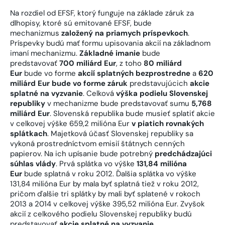
Na rozdiel od EFSF, ktorý funguje na základe záruk za
dlhopisy, ktoré sú emitované EFSF, bude
mechanizmus
založený na priamych príspevkoch
.
Príspevky budú mať formu upisovania akcií na základnom
imaní mechanizmu.
Základné imanie
bude
predstavovať
700 miliárd Eur
, z toho
80 miliárd
Eur
bude vo forme
akcií splatných bezprostredne
a
620
miliárd Eur bude vo forme záruk
predstavujúcich
akcie
splatné na vyzvanie
. Celková
výška podielu Slovenskej
republiky
v mechanizme bude predstavovať sumu
5,768
miliárd Eur
. Slovenská republika bude musieť splatiť akcie
v celkovej výške 659,2 milióna Eur
v piatich rovnakých
splátkach
. Majetková účasť Slovenskej republiky sa
vykoná prostredníctvom emisií štátnych cenných
papierov. Na ich upísanie bude potrebný
predchádzajúci
súhlas vlády
. Prvá splátka vo výške
131,84 milióna
Eur
bude splatná v roku 2012. Ďalšia splátka vo výške
131,84 milióna Eur by mala byť splatná tiež v roku 2012,
pričom ďalšie tri splátky by mali byť splatené v rokoch
2013 a 2014 v celkovej výške 395,52 milióna Eur. Zvyšok
akcií z celkového podielu Slovenskej republiky budú
predstavovať
akcie splatné na vyzvanie
.