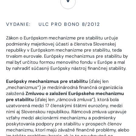
VYDANIE:
ULC PRO BONO 8/2012
Zákon o Európskom mechanizme pre stabilitu určuje
podmienky majetkovej účasti a členstva Slovenskej
republiky v Európskom mechanizme pre stabilitu, teda
trvalom eurovale. Európsky mechanizmus pre stabilitu by
mal byť určitou formou menového fondu v Európe a mal
by nahradiť súčasný Európsky nástroj finančnej stability.
Európsky mechanizmus pre stabilitu
(ďalej len
„mechanizmus“) je medzinárodná finančná organizácia
založená
Zmluvou o založení Európskeho mechanizmu
pre stabilitu
(ďalej len „rámcová zmluva“), ktorá bola
uzatvorená medzi 17 členskými štátmi eurozóny, medzi
nimi aj Slovenskou republikou. Rámcová zmluva upravuje
vzťahy medzi akcionármi mechanizmu a podmienky
poskytovania podpory pre stabilitu v prospech členov
mechanizmu, ktorí majú závažné finančné problémy, alebo
im takéto problémy hrozia, ak je to nevyhnutné na