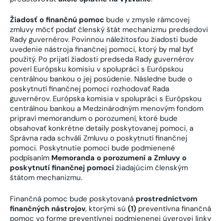
Žiadosť o finančnú pomoc
bude v zmysle rámcovej
zmluvy môcť podať členský štát mechanizmu predsedovi
Rady guvernérov. Povinnou náležitosťou žiadosti bude
uvedenie nástroja finančnej pomoci, ktorý by mal byť
použitý. Po prijatí žiadosti predseda Rady guvernérov
poverí Európsku komisiu v spolupráci s Európskou
centrálnou bankou o jej posúdenie. Následne bude o
poskytnutí finančnej pomoci rozhodovať Rada
guvernérov. Európska komisia v spolupráci s Európskou
centrálnou bankou a Medzinárodným menovým fondom
pripraví memorandum o porozumení, ktoré bude
obsahovať konkrétne detaily poskytovanej pomoci, a
Správna rada schváli Zmluvu o poskytnutí finančnej
pomoci. Poskytnutie pomoci bude podmienené
podpísaním
Memoranda o porozumení a Zmluvy o
poskytnutí finančnej pomoci
žiadajúcim členským
štátom mechanizmu.
Finančná pomoc bude poskytovaná
prostredníctvom
finančných nástrojov
, ktorými sú
(1)
preventívna finančná
pomoc vo forme preventívnej podmienenej úverovej linky