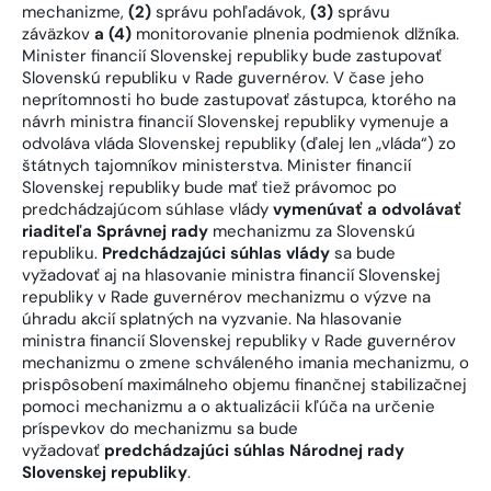
mechanizme,
(2)
správu pohľadávok,
(3)
správu
záväzkov
a (4)
monitorovanie plnenia podmienok dlžníka.
Minister financií Slovenskej republiky bude zastupovať
Slovenskú republiku v Rade guvernérov. V čase jeho
neprítomnosti ho bude zastupovať zástupca, ktorého na
návrh ministra financií Slovenskej republiky vymenuje a
odvoláva vláda Slovenskej republiky (ďalej len „vláda“) zo
štátnych tajomníkov ministerstva. Minister financií
Slovenskej republiky bude mať tiež právomoc po
predchádzajúcom súhlase vlády
vymenúvať a odvolávať
riaditeľa Správnej rady
mechanizmu za Slovenskú
republiku.
Predchádzajúci súhlas vlády
sa bude
vyžadovať aj na hlasovanie ministra financií Slovenskej
republiky v Rade guvernérov mechanizmu o výzve na
úhradu akcií splatných na vyzvanie. Na hlasovanie
ministra financií Slovenskej republiky v Rade guvernérov
mechanizmu o zmene schváleného imania mechanizmu, o
prispôsobení maximálneho objemu finančnej stabilizačnej
pomoci mechanizmu a o aktualizácii kľúča na určenie
príspevkov do mechanizmu sa bude
vyžadovať
predchádzajúci súhlas Národnej rady
Slovenskej republiky
.