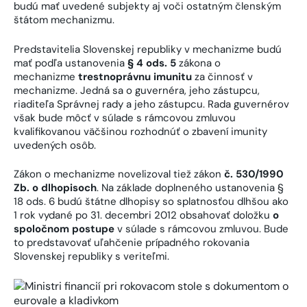
budú mať uvedené subjekty aj voči ostatným členským
štátom mechanizmu.
Predstavitelia Slovenskej republiky v mechanizme budú
mať podľa ustanovenia
§ 4 ods. 5
zákona o
mechanizme
trestnoprávnu imunitu
za činnosť v
mechanizme. Jedná sa o guvernéra, jeho zástupcu,
riaditeľa Správnej rady a jeho zástupcu. Rada guvernérov
však bude môcť v súlade s rámcovou zmluvou
kvalifikovanou väčšinou rozhodnúť o zbavení imunity
uvedených osôb.
Zákon o mechanizme novelizoval tiež zákon
č. 530/1990
Zb. o dlhopisoch
. Na základe doplneného ustanovenia §
18 ods. 6 budú štátne dlhopisy so splatnosťou dlhšou ako
1 rok vydané po 31. decembri 2012 obsahovať doložku
o
spoločnom postupe
v súlade s rámcovou zmluvou. Bude
to predstavovať uľahčenie prípadného rokovania
Slovenskej republiky s veriteľmi.