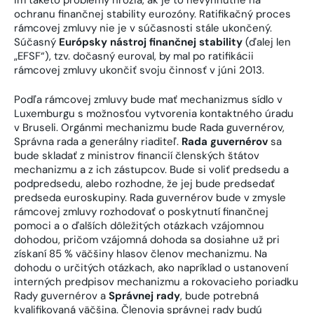
ochranu finančnej stability eurozóny. Ratifikačný proces
rámcovej zmluvy nie je v súčasnosti stále ukončený.
Súčasný
Európsky nástroj finančnej stability
(ďalej len
„EFSF“), tzv. dočasný euroval, by mal po ratifikácii
rámcovej zmluvy ukončiť svoju činnosť v júni 2013.
Podľa rámcovej zmluvy bude mať mechanizmus sídlo v
Luxemburgu s možnosťou vytvorenia kontaktného úradu
v Bruseli. Orgánmi mechanizmu bude Rada guvernérov,
Správna rada a generálny riaditeľ.
Rada guvernérov
sa
bude skladať z ministrov financií členských štátov
mechanizmu a z ich zástupcov. Bude si voliť predsedu a
podpredsedu, alebo rozhodne, že jej bude predsedať
predseda euroskupiny. Rada guvernérov bude v zmysle
rámcovej zmluvy rozhodovať o poskytnutí finančnej
pomoci a o ďalších dôležitých otázkach vzájomnou
dohodou, pričom vzájomná dohoda sa dosiahne už pri
získaní 85 % väčšiny hlasov členov mechanizmu. Na
dohodu o určitých otázkach, ako napríklad o ustanovení
interných predpisov mechanizmu a rokovacieho poriadku
Rady guvernérov a
Správnej rady
, bude potrebná
kvalifikovaná väčšina. Členovia správnej rady budú