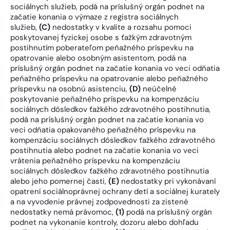
sociálnych služieb, podá na príslušný orgán podnet na
začatie konania o výmaze z registra sociálnych
služieb,
(C)
nedostatky v kvalite a rozsahu pomoci
poskytovanej fyzickej osobe s ťažkým zdravotným
postihnutím poberateľom peňažného príspevku na
opatrovanie alebo osobným asistentom, podá na
príslušný orgán podnet na začatie konania vo veci odňatia
peňažného príspevku na opatrovanie alebo peňažného
príspevku na osobnú asistenciu,
(D)
neúčelné
poskytovanie peňažného príspevku na kompenzáciu
sociálnych dôsledkov ťažkého zdravotného postihnutia,
podá na príslušný orgán podnet na začatie konania vo
veci odňatia opakovaného peňažného príspevku na
kompenzáciu sociálnych dôsledkov ťažkého zdravotného
postihnutia alebo podnet na začatie konania vo veci
vrátenia peňažného príspevku na kompenzáciu
sociálnych dôsledkov ťažkého zdravotného postihnutia
alebo jeho pomernej časti,
(E)
nedostatky pri vykonávaní
opatrení sociálnoprávnej ochrany detí a sociálnej kurately
a na vyvodenie právnej zodpovednosti za zistené
nedostatky nemá právomoc,
(1)
podá na príslušný orgán
podnet na vykonanie kontroly, dozoru alebo dohľadu