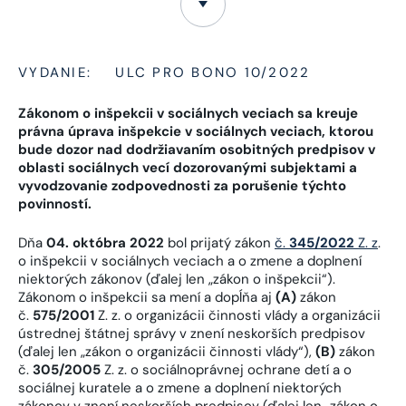
VYDANIE:
ULC PRO BONO 10/2022
Zákonom o inšpekcii v sociálnych veciach sa kreuje
právna úprava inšpekcie v sociálnych veciach, ktorou
bude dozor nad dodržiavaním osobitných predpisov v
oblasti sociálnych vecí dozorovanými subjektami a
vyvodzovanie zodpovednosti za porušenie týchto
povinností.
Dňa
04. októbra 2022
bol prijatý zákon
č.
345/2022
Z. z
.
o inšpekcii v sociálnych veciach a o zmene a doplnení
niektorých zákonov (ďalej len „zákon o inšpekcii“).
Zákonom o inšpekcii sa mení a dopĺňa aj
(A)
zákon
č.
575/2001
Z. z. o organizácii činnosti vlády a organizácii
ústrednej štátnej správy v znení neskorších predpisov
(ďalej len „zákon o organizácii činnosti vlády“),
(B)
zákon
č.
305/2005
Z. z. o sociálnoprávnej ochrane detí a o
sociálnej kuratele a o zmene a doplnení niektorých
zákonov v znení neskorších predpisov (ďalej len „zákon o