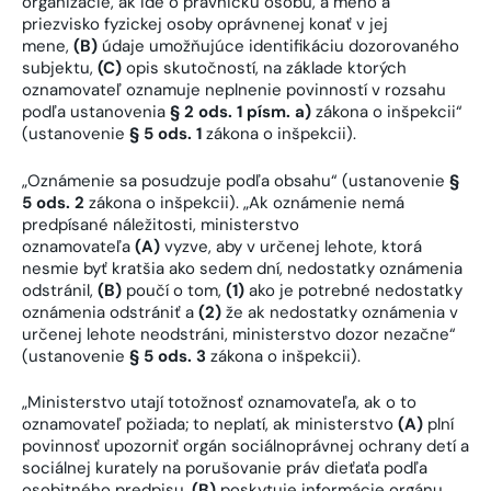
organizácie, ak ide o právnickú osobu, a meno a
priezvisko fyzickej osoby oprávnenej konať v jej
mene,
(B)
údaje umožňujúce identifikáciu dozorovaného
subjektu,
(C)
opis skutočností, na základe ktorých
oznamovateľ oznamuje neplnenie povinností v rozsahu
podľa ustanovenia
§ 2 ods. 1 písm. a)
zákona o inšpekcii“
(ustanovenie
§ 5 ods. 1
zákona o inšpekcii).
„Oznámenie sa posudzuje podľa obsahu“ (ustanovenie
§
5 ods. 2
zákona o inšpekcii). „Ak oznámenie nemá
predpísané náležitosti, ministerstvo
oznamovateľa
(A)
vyzve, aby v určenej lehote, ktorá
nesmie byť kratšia ako sedem dní, nedostatky oznámenia
odstránil,
(B)
poučí o tom,
(1)
ako je potrebné nedostatky
oznámenia odstrániť a
(2)
že ak nedostatky oznámenia v
určenej lehote neodstráni, ministerstvo dozor nezačne“
(ustanovenie
§ 5 ods. 3
zákona o inšpekcii).
„Ministerstvo utají totožnosť oznamovateľa, ak o to
oznamovateľ požiada; to neplatí, ak ministerstvo
(A)
plní
povinnosť upozorniť orgán sociálnoprávnej ochrany detí a
sociálnej kurately na porušovanie práv dieťaťa podľa
osobitného predpisu,
(B)
poskytuje informácie orgánu