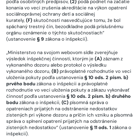
podľa osobitných predpisov,
(2)
podá podnet na začatie
konania vo veci zrušenia akreditácie na výkon opatrení
sociálnoprávnej ochrany detí a sociálnej
kurately,
(F)
skutočnosti nasvedčujúce tomu, že bol
spáchaný trestný čin, bezodkladne podá príslušnému
orgánu oznámenie o týchto skutočnostiach“
(ustanovenie
§ 9
zákona o inšpekcii).
„Ministerstvo na svojom webovom sídle zverejňuje
výsledok inšpekčnej činnosti, ktorým je
(A)
záznam z
vykonaného dozoru alebo protokol o výsledku
vykonaného dozoru,
(B)
právoplatné rozhodnutie vo veci
uloženia pokuty podľa ustanovenia
§ 10 ods. 2 písm. b)
prvého bodu
zákona o inšpekcii a právoplatné
rozhodnutie vo veci uloženia pokuty a zákazu vykonávať
činnosť podľa ustanovenia
§ 10 ods. 2 písm. b) druhého
bodu
zákona o inšpekcii,
(C)
písomná správa o
opatreniach prijatých na odstránenie nedostatkov
zistených pri výkone dozoru a príčin ich vzniku a písomná
správa o splnení opatrení prijatých na odstránenie
zistených nedostatkov“ (ustanovenie
§ 11 ods. 1
zákona o
inšpekcii).