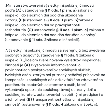
„Ministerstvo zverejní výsledky inšpekčnej činnosti
podľa
(A)
ustanovenia
§ 11 ods. 1 písm. a)
zákona o
inšpekcii do siedmich dní odo dňa ukončenia
dozoru,
(B)
ustanovenia
§ 11 ods. 1 písm. b)
zákona o
inšpekcii do siedmich dní od právoplatnosti
rozhodnutia,
(C)
ustanovenia
§ 11 ods. 1 písm. c)
zákona o
inšpekcii do siedmich dní odo dňa doručenia správy“
(ustanovenie
§ 11 ods. 2
zákona o inšpekcii).
„Výsledky inšpekčnej činnosti sa zverejňujú bez uvedenia
osobných údajov“ (ustanovenie
§ 11 ods. 3
zákona o
inšpekcii). „Účelom zverejňovania výsledkov inšpekčnej
činnosti je
(A)
zvyšovanie informovanosti o
povinnostiach poskytovateľov sociálnych služieb,
fyzických osôb, ktorým bol priznaný peňažný príspevok na
kompenzáciu sociálnych dôsledkov ťažkého zdravotného
postihnutia, osobných asistentov a osôb, ktoré
vykonávajú opatrenia sociálnoprávnej ochrany detí a
sociálnej kurately, ustanovených osobitnými predpismi a
o ich plnení,
(B)
transparentnosť výkonu inšpekčnej
činnosti“ (ustanovenie
§ 11 ods. 4
zákona o inšpekcii).