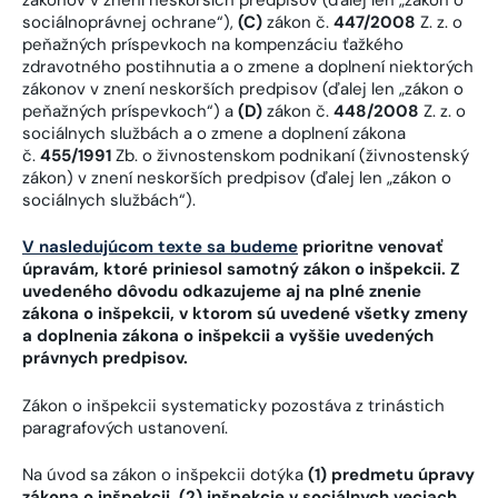
sociálnoprávnej ochrane“),
(C)
zákon č.
447/2008
Z. z. o
peňažných príspevkoch na kompenzáciu ťažkého
zdravotného postihnutia a o zmene a doplnení niektorých
zákonov v znení neskorších predpisov (ďalej len „zákon o
peňažných príspevkoch“) a
(D)
zákon č.
448/2008
Z. z. o
sociálnych službách a o zmene a doplnení zákona
č.
455/1991
Zb. o živnostenskom podnikaní (živnostenský
zákon) v znení neskorších predpisov (ďalej len „zákon o
sociálnych službách“).
V nasledujúcom texte sa budeme
prioritne venovať
úpravám, ktoré priniesol samotný zákon o inšpekcii. Z
uvedeného dôvodu odkazujeme aj na plné znenie
zákona o inšpekcii, v ktorom sú uvedené všetky zmeny
a doplnenia zákona o inšpekcii a vyššie uvedených
právnych predpisov.
Zákon o inšpekcii systematicky pozostáva z trinástich
paragrafových ustanovení.
Na úvod sa zákon o inšpekcii dotýka
(1) predmetu úpravy
zákona o inšpekcii, (2) inšpekcie v sociálnych veciach,