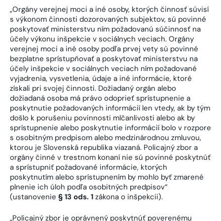
„Orgány verejnej moci a iné osoby, ktorých činnosť súvisí
s výkonom činnosti dozorovaných subjektov, sú povinné
poskytovať ministerstvu ním požadovanú súčinnosť na
účely výkonu inšpekcie v sociálnych veciach. Orgány
verejnej moci a iné osoby podľa prvej vety sú povinné
bezplatne sprístupňovať a poskytovať ministerstvu na
účely inšpekcie v sociálnych veciach ním požadované
vyjadrenia, vysvetlenia, údaje a iné informácie, ktoré
získali pri svojej činnosti. Dožiadaný orgán alebo
dožiadaná osoba má právo odoprieť sprístupnenie a
poskytnutie požadovaných informácií len vtedy, ak by tým
došlo k porušeniu povinnosti mlčanlivosti alebo ak by
sprístupnenie alebo poskytnutie informácií bolo v rozpore
s osobitným predpisom alebo medzinárodnou zmluvou,
ktorou je Slovenská republika viazaná. Policajný zbor a
orgány činné v trestnom konaní nie sú povinné poskytnúť
a sprístupniť požadované informácie, ktorých
poskytnutím alebo sprístupnením by mohlo byť zmarené
plnenie ich úloh podľa osobitných predpisov“
(ustanovenie
§ 13 ods. 1
zákona o inšpekcii).
„Policajný zbor je oprávnený poskytnúť poverenému