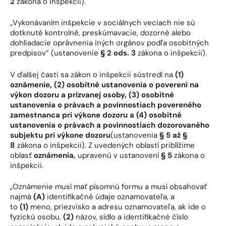
2
zákona o inšpekcii).
„Vykonávaním inšpekcie v sociálnych veciach nie sú
dotknuté kontrolné, preskúmavacie, dozorné alebo
dohliadacie oprávnenia iných orgánov podľa osobitných
predpisov“ (ustanovenie
§ 2 ods. 3
zákona o inšpekcii).
V ďalšej časti sa zákon o inšpekcii sústredí na
(1)
oznámenie, (2) osobitné ustanovenia o poverení na
výkon dozoru a prizvanej osoby, (3) osobitné
ustanovenia o právach a povinnostiach povereného
zamestnanca pri výkone dozoru a (4) osobitné
ustanovenia o právach a povinnostiach dozorovaného
subjektu pri výkone dozoru
(ustanovenia
§ 5 až §
8
zákona o inšpekcii). Z uvedených oblastí priblížime
oblasť
oznámenia
,
upravenú v ustanovení
§ 5
zákona o
inšpekcii.
„Oznámenie musí mať písomnú formu a musí obsahovať
najmä
(A)
identifikačné údaje oznamovateľa, a
to
(1)
meno, priezvisko a adresu oznamovateľa, ak ide o
fyzickú osobu,
(2)
názov, sídlo a identifikačné číslo