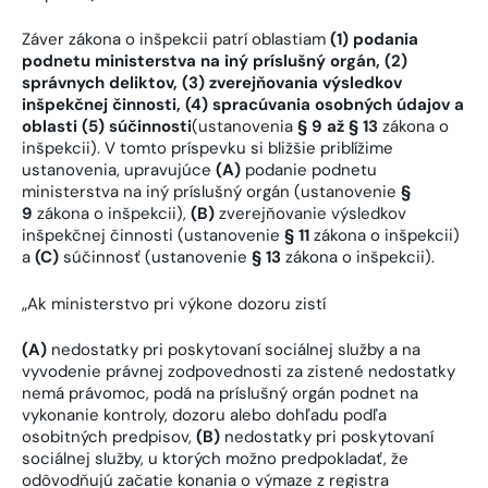
Záver zákona o inšpekcii patrí oblastiam
(1) podania
podnetu ministerstva na iný príslušný orgán, (2)
správnych deliktov, (3) zverejňovania výsledkov
inšpekčnej činnosti, (4) spracúvania osobných údajov a
oblasti (5) súčinnosti
(ustanovenia
§ 9 až § 13
zákona o
inšpekcii). V tomto príspevku si bližšie priblížime
ustanovenia, upravujúce
(A)
podanie podnetu
ministerstva na iný príslušný orgán (ustanovenie
§
9
zákona o inšpekcii),
(B)
zverejňovanie výsledkov
inšpekčnej činnosti (ustanovenie
§ 11
zákona o inšpekcii)
a
(C)
súčinnosť (ustanovenie
§ 13
zákona o inšpekcii).
„Ak ministerstvo pri výkone dozoru zistí
(A)
nedostatky pri poskytovaní sociálnej služby a na
vyvodenie právnej zodpovednosti za zistené nedostatky
nemá právomoc, podá na príslušný orgán podnet na
vykonanie kontroly, dozoru alebo dohľadu podľa
osobitných predpisov,
(B)
nedostatky pri poskytovaní
sociálnej služby, u ktorých možno predpokladať, že
odôvodňujú začatie konania o výmaze z registra