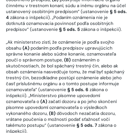
činnému v trestnom konaní, súdu a inému orgánu na účel
ustanovený osobitným predpisom“ (ustanovenie
§ 5 ods.
4
zákona o inšpekcii). „Podaním oznámenia nie je
dotknutá oznamovacia povinnosť podľa osobitných
predpisov“ (ustanovenie
§ 5 ods. 5
zákona o inšpekcii).
„Ak ministerstvo zistí, že oznámenie je podľa svojho
obsahu
(A)
podaním podľa predpisov upravujúcich
správne konanie alebo súdne konanie, oznamovateľa
poučí o správnom postupe,
(B)
oznámením o
skutočnostiach, že bol spáchaný trestný čin, alebo ak
obsah oznámenia nasvedčuje tomu, že mal byť spáchaný
trestný čin, bezodkladne postúpi oznámenie alebo jeho
časť príslušnému orgánu a o tomto postupe informuje
oznamovateľa“ (ustanovenie
§ 5 ods. 6
zákona o
inšpekcii). „Ministerstvo písomne upovedomí
oznamovateľa o
(A)
začatí dozoru a po jeho skončení
písomne upovedomí oznamovateľa o výsledkoch
vykonaného dozoru,
(B)
dôvodoch nezačatia dozoru,
vrátane poučenia o možnosti podať sťažnosť voči
takémuto postupu“ (ustanovenie
§ 5 ods. 7
zákona o
inšpekcii).