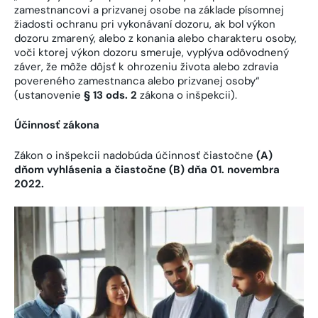
zamestnancovi a prizvanej osobe na základe písomnej
žiadosti ochranu pri vykonávaní dozoru, ak bol výkon
dozoru zmarený, alebo z konania alebo charakteru osoby,
voči ktorej výkon dozoru smeruje, vyplýva odôvodnený
záver, že môže dôjsť k ohrozeniu života alebo zdravia
povereného zamestnanca alebo prizvanej osoby“
(ustanovenie
§ 13 ods. 2
zákona o inšpekcii).
Účinnosť zákona
Zákon o inšpekcii nadobúda účinnosť čiastočne
(A)
dňom vyhlásenia a čiastočne (B) dňa 01. novembra
2022.