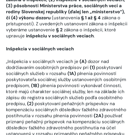
(3) pôsobnosti Ministerstva práce, sociálnych vecí a
rodiny Slovenskej republiky (ďalej len „ministerstvo“),
či (4) výkonu dozoru
(ustanovenia
§ 1 až § 4
zákona o
prístupnosti). Z uvedených ustanovení zákona o inšpekcii
vyberáme ustanovenie
§ 2
zákona o inšpekcii, ktoré
upravuje
inšpekciu v sociálnych veciach
.
Inšpekcia v sociálnych veciach
„Inšpekcia v sociálnych veciach je
(A)
dozor nad
dodržiavaním osobitných predpisov pri
(1)
poskytovaní
sociálnych služieb v rozsahu
(1A)
plnenia povinností
poskytovateľa sociálnej služby ustanovených osobitným
predpisom,
(1B)
plnenia povinnosti vykonávať činnosti,
ktoré majú charakter sociálnej služby, len na základe ich
zápisu do registra sociálnych služieb podľa osobitného
predpisu,
(2)
poskytovaní peňažných príspevkov na
kompenzáciu sociálnych dôsledkov ťažkého zdravotného
postihnutia v rozsahu plnenia povinnosti
(2A)
používať
priznaný peňažný príspevok na kompenzáciu sociálnych
dôsledkov ťažkého zdravotného postihnutia na účel
ustanovený v rozsahu priznaného peňažného príspevku