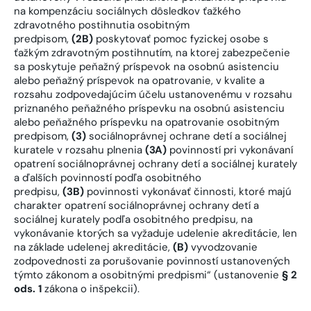
na kompenzáciu sociálnych dôsledkov ťažkého
zdravotného postihnutia osobitným
predpisom,
(2B)
poskytovať pomoc fyzickej osobe s
ťažkým zdravotným postihnutím, na ktorej zabezpečenie
sa poskytuje peňažný príspevok na osobnú asistenciu
alebo peňažný príspevok na opatrovanie, v kvalite a
rozsahu zodpovedajúcim účelu ustanovenému v rozsahu
priznaného peňažného príspevku na osobnú asistenciu
alebo peňažného príspevku na opatrovanie osobitným
predpisom,
(3)
sociálnoprávnej ochrane detí a sociálnej
kuratele v rozsahu plnenia
(3A)
povinností pri vykonávaní
opatrení sociálnoprávnej ochrany detí a sociálnej kurately
a ďalších povinností podľa osobitného
predpis
u,
(3B)
povinnosti vykonávať činnosti, ktoré majú
charakter opatrení sociálnoprávnej ochrany detí a
sociálnej kurately podľa osobitného predpisu, na
vykonávanie ktorých sa vyžaduje udelenie akreditácie, len
na základe udelenej akreditácie,
(B)
vyvodzovanie
zodpovednosti za porušovanie povinností ustanovených
týmto zákonom a osobitnými predpismi“ (ustanovenie
§ 2
ods. 1
zákona o inšpekcii).