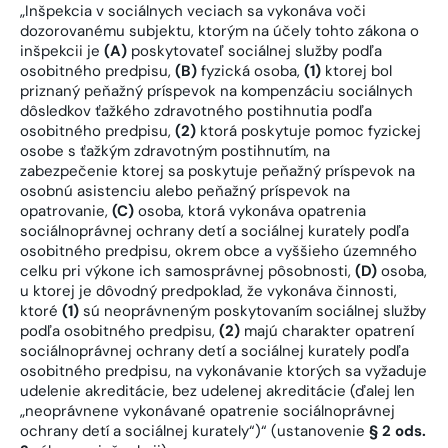
„Inšpekcia v sociálnych veciach sa vykonáva voči
dozorovanému subjektu, ktorým na účely tohto zákona o
inšpekcii je
(A)
poskytovateľ sociálnej služby podľa
osobitného predpisu,
(B)
fyzická osoba,
(1)
ktorej bol
priznaný peňažný príspevok na kompenzáciu sociálnych
dôsledkov ťažkého zdravotného postihnutia podľa
osobitného predpisu,
(2)
ktorá poskytuje pomoc fyzickej
osobe s ťažkým zdravotným postihnutím, na
zabezpečenie ktorej sa poskytuje peňažný príspevok na
osobnú asistenciu alebo peňažný príspevok na
opatrovanie,
(C)
osoba, ktorá vykonáva opatrenia
sociálnoprávnej ochrany detí a sociálnej kurately podľa
osobitného predpisu, okrem obce a vyššieho územného
celku pri výkone ich samosprávnej pôsobnosti,
(D)
osoba,
u ktorej je dôvodný predpoklad, že vykonáva činnosti,
ktoré
(1)
sú neoprávneným poskytovaním sociálnej služby
podľa osobitného predpisu,
(2)
majú charakter opatrení
sociálnoprávnej ochrany detí a sociálnej kurately podľa
osobitného predpisu, na vykonávanie ktorých sa vyžaduje
udelenie akreditácie, bez udelenej akreditácie (ďalej len
„neoprávnene vykonávané opatrenie sociálnoprávnej
ochrany detí a sociálnej kurately“)“ (ustanovenie
§ 2 ods.