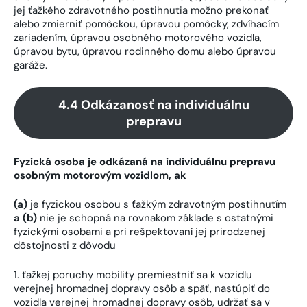
jej ťažkého zdravotného postihnutia možno prekonať
alebo zmierniť pomôckou, úpravou pomôcky, zdvíhacím
zariadením, úpravou osobného motorového vozidla,
úpravou bytu, úpravou rodinného domu alebo úpravou
garáže.
4.4 Odkázanosť na individuálnu
prepravu
Fyzická osoba je odkázaná na individuálnu prepravu
osobným motorovým vozidlom, ak
(a)
je fyzickou osobou s ťažkým zdravotným postihnutím
a (b)
nie je schopná na rovnakom základe s ostatnými
fyzickými osobami a pri rešpektovaní jej prirodzenej
dôstojnosti z dôvodu
1. ťažkej poruchy mobility premiestniť sa k vozidlu
verejnej hromadnej dopravy osôb a späť, nastúpiť do
vozidla verejnej hromadnej dopravy osôb, udržať sa v