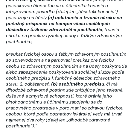
posudkovou činnosťou sa u účastníka konania o
integrovanom posudku (ďalej len „účastník konania“)
posudzuje na účely
(a) uplatnenia a trvania nároku na
peňažný príspevok na kompenzáciu sociálnych
dôsledkov ťažkého zdravotného postihnutia
, trvania
nároku na preukaz fyzickej osoby s ťažkým zdravotným
postihnutím,
preukaz fyzickej osoby s ťažkým zdravotným postihnutím
so sprievodcom a na parkovací preukaz pre fyzickú
osobu so zdravotným postihnutím a na účely poskytnutia
alebo zabezpečenia poskytovania sociálnej služby podľa
osobitného predpisu 1. funkčný dôsledok zdravotného
stavu, 2. odkázanosť,
(b) osobitného predpisu
, či má
dlhodobé zdravotné postihnutie znižujúce jeho telesné,
duševné a zmyslové schopnosti, ktoré bránia jeho
plnohodnotnému a účinnému zapojeniu sa do
pracovného prostredia v porovnaní so zdravou fyzickou
osobou, ktoré podľa poznatkov lekárskej vedy má trvať
najmenej dva roky (ďalej len „dlhodobé zdravotné
postihnutie“).“