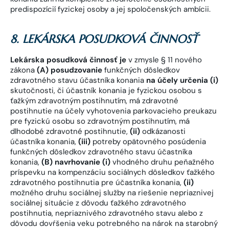
predispozícií fyzickej osoby a jej spoločenských ambícii.
8. LEKÁRSKA POSUDKOVÁ ČINNOSŤ
Lekárska posudková činnosť je
v zmysle § 11 nového
zákona
(A) posudzovanie
funkčných dôsledkov
zdravotného stavu účastníka konania
na účely určenia (i)
skutočnosti, či účastník konania je fyzickou osobou s
ťažkým zdravotným postihnutím, má zdravotné
postihnutie na účely vyhotovenia parkovacieho preukazu
pre fyzickú osobu so zdravotným postihnutím, má
dlhodobé zdravotné postihnutie,
(ii)
odkázanosti
účastníka konania,
(iii)
potreby opätovného posúdenia
funkčných dôsledkov zdravotného stavu účastníka
konania,
(B) navrhovanie (i)
vhodného druhu peňažného
príspevku na kompenzáciu sociálnych dôsledkov ťažkého
zdravotného postihnutia pre účastníka konania,
(ii)
možného druhu sociálnej služby na riešenie nepriaznivej
sociálnej situácie z dôvodu ťažkého zdravotného
postihnutia, nepriaznivého zdravotného stavu alebo z
dôvodu dovŕšenia veku potrebného na nárok na starobný