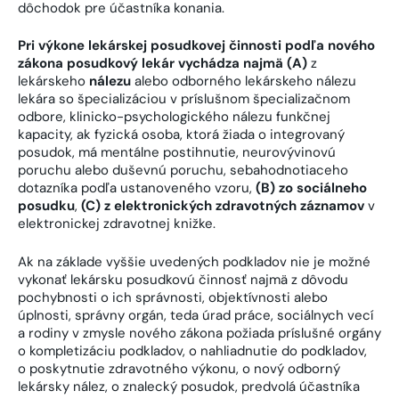
dôchodok pre účastníka konania.
Pri výkone lekárskej posudkovej činnosti podľa nového
zákona posudkový lekár vychádza najmä (A)
z
lekárskeho
nálezu
alebo odborného lekárskeho nálezu
lekára so špecializáciou v príslušnom špecializačnom
odbore, klinicko-psychologického nálezu funkčnej
kapacity, ak fyzická osoba, ktorá žiada o integrovaný
posudok, má mentálne postihnutie, neurovývinovú
poruchu alebo duševnú poruchu, sebahodnotiaceho
dotazníka podľa ustanoveného vzoru,
(B) zo sociálneho
posudku
,
(C) z elektronických zdravotných záznamov
v
elektronickej zdravotnej knižke.
Ak na základe vyššie uvedených podkladov nie je možné
vykonať lekársku posudkovú činnosť najmä z dôvodu
pochybnosti o ich správnosti, objektívnosti alebo
úplnosti, správny orgán, teda úrad práce, sociálnych vecí
a rodiny v zmysle nového zákona požiada príslušné orgány
o kompletizáciu podkladov, o nahliadnutie do podkladov,
o poskytnutie zdravotného výkonu, o nový odborný
lekársky nález, o znalecký posudok, predvolá účastníka