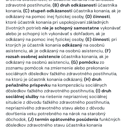
zdravotné postihnutie,
(B)
druh odkázanosti
účastníka
konania,
(C) stupeň odkázanosti
účastníka konania, ak je
odkázaný na pomoc inej fyzickej osoby,
(D)
činnosti
,
ktoré účastník konania pri uspokojovaní základných
životných potrieb
nie je schopný samostatne
vykonávať
alebo je schopný ich vykonávať s dohľadom, ak je
odkázaný na pomoc inej fyzickej osoby,
(E) činnosti
, pri
ktorých je účastník konania
odkázaný
na osobnú
asistenciu, ak je odkázaný na osobnú asistenciu,
(F)
rozsah osobnej asistencie
účastníka konania, ak je
odkázaný na osobnú asistenciu,
(G) pomôcku
zo
zoznamu pomôcok na zmiernenie alebo prekonanie
sociálnych dôsledkov ťažkého zdravotného postihnutia,
na ktorú je účastník konania odkázaný,
(H) druh
peňažného príspevku
na kompenzáciu sociálnych
dôsledkov ťažkého zdravotného postihnutia,
(I) druh
sociálnej služby
na riešenie nepriaznivej sociálnej
situácie z dôvodu ťažkého zdravotného postihnutia,
nepriaznivého zdravotného stavu alebo z dôvodu
dovŕšenia veku potrebného na nárok na starobný
dôchodok,
(J) termín opätovného posúdenia
funkčných
dôsledkov zdravotného stavu účastníka konania