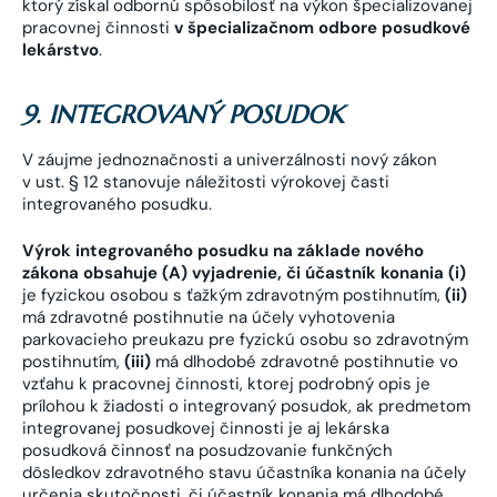
ktorý získal odbornú spôsobilosť na výkon špecializovanej
pracovnej činnosti
v špecializačnom odbore posudkové
lekárstvo
.
9. INTEGROVANÝ POSUDOK
V záujme jednoznačnosti a univerzálnosti nový zákon
v ust. § 12 stanovuje náležitosti výrokovej časti
integrovaného posudku.
Výrok integrovaného posudku na základe nového
zákona obsahuje (A) vyjadrenie, či účastník konania
(i)
je fyzickou osobou s ťažkým zdravotným postihnutím,
(ii)
má zdravotné postihnutie na účely vyhotovenia
parkovacieho preukazu pre fyzickú osobu so zdravotným
postihnutím,
(iii)
má dlhodobé zdravotné postihnutie vo
vzťahu k pracovnej činnosti, ktorej podrobný opis je
prílohou k žiadosti o integrovaný posudok, ak predmetom
integrovanej posudkovej činnosti je aj lekárska
posudková činnosť na posudzovanie funkčných
dôsledkov zdravotného stavu účastníka konania na účely
určenia skutočnosti, či účastník konania má dlhodobé