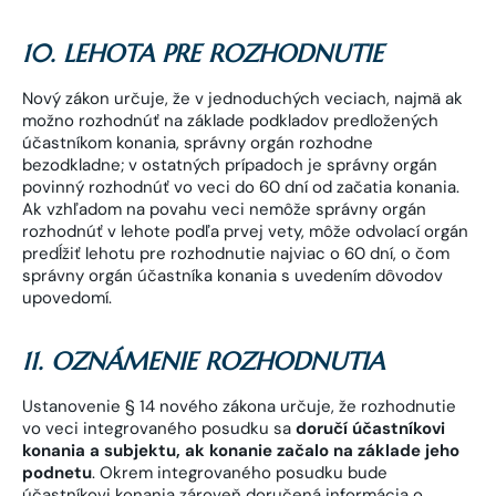
10. LEHOTA PRE ROZHODNUTIE
Nový zákon určuje, že v jednoduchých veciach, najmä ak
možno rozhodnúť na základe podkladov predložených
účastníkom konania, správny orgán rozhodne
bezodkladne; v ostatných prípadoch je správny orgán
povinný rozhodnúť vo veci do 60 dní od začatia konania.
Ak vzhľadom na povahu veci nemôže správny orgán
rozhodnúť v lehote podľa prvej vety, môže odvolací orgán
predĺžiť lehotu pre rozhodnutie najviac o 60 dní, o čom
správny orgán účastníka konania s uvedením dôvodov
upovedomí.
11. OZNÁMENIE ROZHODNUTIA
Ustanovenie § 14 nového zákona určuje, že rozhodnutie
vo veci integrovaného posudku sa
doručí účastníkovi
konania a subjektu, ak konanie začalo na základe jeho
podnetu
. Okrem integrovaného posudku bude
účastníkovi konania zároveň doručená informácia o