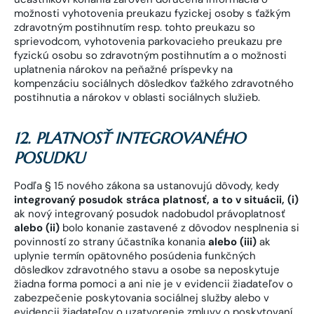
možnosti vyhotovenia preukazu fyzickej osoby s ťažkým
zdravotným postihnutím resp. tohto preukazu so
sprievodcom, vyhotovenia parkovacieho preukazu pre
fyzickú osobu so zdravotným postihnutím a o možnosti
uplatnenia nárokov na peňažné príspevky na
kompenzáciu sociálnych dôsledkov ťažkého zdravotného
postihnutia a nárokov v oblasti sociálnych služieb.
12. PLATNOSŤ INTEGROVANÉHO
POSUDKU
Podľa § 15 nového zákona sa ustanovujú dôvody, kedy
integrovaný posudok stráca platnosť, a to v situácii, (i)
ak nový integrovaný posudok nadobudol právoplatnosť
alebo (ii)
bolo konanie zastavené z dôvodov nesplnenia si
povinností zo strany účastníka konania
alebo (iii)
ak
uplynie termín opätovného posúdenia funkčných
dôsledkov zdravotného stavu a osobe sa neposkytuje
žiadna forma pomoci a ani nie je v evidencii žiadateľov o
zabezpečenie poskytovania sociálnej služby alebo v
evidencii žiadateľov o uzatvorenie zmluvy o poskytovaní