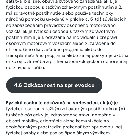
šatstva, bielizne, obuvi a bytového zariadenia, ak 1. je
fyzickou osobou s ťažkým zdravotným postihnutím a 2.
má zdravotné postihnutie alebo používa technicky
náročnú pomôcku uvedenú v prílohe č. 5,
(d)
súvisiacich
so zabezpečením prevádzky osobného motorového
vozidla, ak je fyzickou osobou s ťažkým zdravotným
postihnutím a je 1. odkázaná na individuálnu prepravu
osobným motorovým vozidlom alebo 2. zaradená do
chronického dialyzačného programu alebo do
transplantačného programu alebo sa jej poskytuje akútna
onkologická liečba a pri hematoonkologickom ochorení aj
udržiavacia liečba.
4.6 Odkázanosť na sprievodcu
Fyzická osoba je odkázaná na sprievodcu, ak (a)
je
fyzickou osobou s ťažkým zdravotným postihnutím
a (b)
funkčné dôsledky jej zdravotného stavu nemožno v
oblasti mobility, orientácie alebo komunikácie so
spoločenským prostredím prekonať bez sprievodu inej
fyzickej osoby alebo psa so špeciálnym výcvikom.