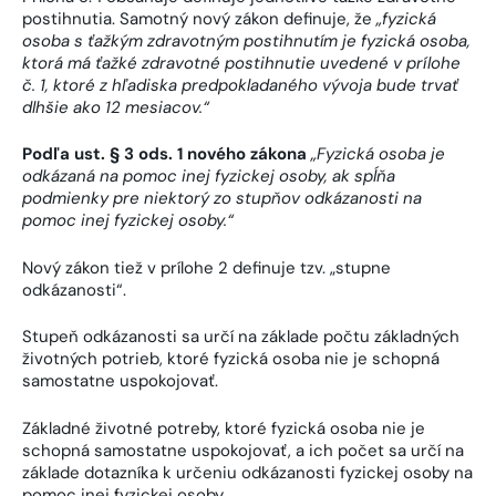
postihnutia. Samotný nový zákon definuje, že
„fyzická
osoba s ťažkým zdravotným postihnutím je fyzická osoba,
ktorá má ťažké zdravotné postihnutie uvedené v prílohe
č. 1, ktoré z hľadiska predpokladaného vývoja bude trvať
dlhšie ako 12 mesiacov.“
Podľa ust. § 3 ods. 1 nového zákona
„Fyzická osoba je
odkázaná na pomoc inej fyzickej osoby, ak spĺňa
podmienky pre niektorý zo stupňov odkázanosti na
pomoc inej fyzickej osoby.“
Nový zákon tiež v prílohe 2 definuje tzv. „stupne
odkázanosti“.
Stupeň odkázanosti sa určí na základe počtu základných
životných potrieb, ktoré fyzická osoba nie je schopná
samostatne uspokojovať.
Základné životné potreby, ktoré fyzická osoba nie je
schopná samostatne uspokojovať, a ich počet sa určí na
základe dotazníka k určeniu odkázanosti fyzickej osoby na
pomoc inej fyzickej osoby.