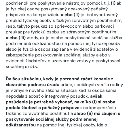
podmienok pre poskytovanie nástrojov pomoci, t. j.
(i)
ak
je fyzickej osobe poskytovaný opakovaný peňažný
príspevok na kompenzáciu
alebo (ii)
jej bol vyhotovený
preukaz fyzickej osoby s ťažkým zdravotným postihnutím,
resp. takýto preukaz so sprievodcom alebo parkovací
preukaz pre fyzickú osobu so zdravotným postihnutím
alebo (iii)
vtedy, ak je osobe poskytovaná sociálna služba
podmienená odkázanosťou na pomoc inej fyzickej osoby
alebo je fyzická osoba zapísaná v evidencii žiadateľov o
zabezpečenie poskytovania sociálnej služby alebo v
evidencii žiadateľov o uzatvorenie zmluvy o poskytovaní
sociálnej služby.
Ďalšou situáciou, kedy je potrebné začať konanie z
vlastného
podnetu úradu
práce, sociálnych vecí a rodiny
je v zmysle nového zákona situácia, keď si osoba sama
nepodala žiadosť o integrovaný posudok
, avšak
posúdenie je potrebné vykonať, nakoľko (i) si osoba
podala žiadosť o peňažný príspevok
na kompenzáciu
ťažkého zdravotného postihnutia
alebo
(ii)
má záujem o
poskytovanie sociálnej služby podmienenej
odkázanosťou
na pomoc inej fyzickej osoby. Ide o