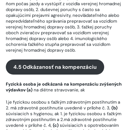
ňom počas jazdy a vystúpiť z vozidla verejnej hromadnej
dopravy osôb, 2. duševnej poruchy s často sa
opakujúcimi prejavmi agresivity, neovládateľného alebo
nepredvídateľného správania prepravovať sa vozidlom
verejnej hromadnej dopravy osôb, 3. ťažkej poruchy
oboch zvieračov prepravovať sa vozidlom verejnej
hromadnej dopravy osôb alebo 4. imunologického
ochorenia ťažkého stupňa prepravovať sa vozidlom
verejnej hromadnej dopravy osôb.
4.5 Odkázanosť na kompenzáciu
Fyzická osoba je odkázaná na kompenzáciu zvýšených
výdavkov (a)
na diétne stravovanie, ak
1.je fyzickou osobou s ťažkým zdravotným postihnutím a
2. má zdravotné postihnutie uvedené v prílohe č. 3,
(b)
súvisiacich s hygienou, ak 1. je fyzickou osobou s ťažkým
zdravotným postihnutím a 2.má zdravotné postihnutie
uvedené v prílohe č. 4,
(c)
súvisiacich s opotrebovaním