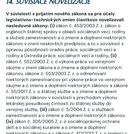
14. SÚVISIACE NOVELIZÁCIE
V súvislosti s prijatím nového zákona sa pre účely
legislatívno-technických zmien čiastkovo novelizovali
nasledovné zákony: (i)
zákon č. 453/2003 Z. z. zákon o
orgánoch štátnej správy v oblasti sociálnych vecí, rodiny
a služieb zamestnanosti a o zmene a doplnení niektorých
zákonov v znení neskorších predpisov, a to v súvislosti s
úpravou pôsobnosti úradov práce, sociálnych vecí a
rodiny a Ústredia práce, sociálnych vecí a rodiny
,
(ii)
zákon č. 552/2003 Z. z. o výkone práce vo verejnom
záujme v znení zákona a o zmene a doplnení niektorých
zákonov, zákone č. 553/2003 Z. z. o odmeňovaní
niektorých zamestnancov pri výkone práce vo verejnom
záujme a o zmene a doplnení niektorých zákonov a zákone
č. 55/2017 Z. z. o štátnej službe a o zmene a doplnení
niektorých zákonov v súvislosti s prechodom výkonu
lekárskej posudkovej činnosti zo štátnej služby do
verejnej služby
,
(iii)
zákon č. 5/2004 Z. z. o službách
zamestnanosti a o zmene a doplnení niektorých zákonov,
(iv)
zákon č. 305/2005 Z. z. o sociálnoprávnej ochrane
detí a o sociálnej kuratele a o zmene a doplnení
niektorých zákonov a v zákone č. 417/2013 Z. z. o pomoci v