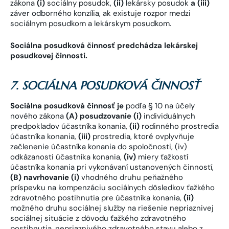
zákona
(i)
sociálny posudok,
(ii)
lekársky posudok
a (iii)
záver odborného konzília, ak existuje rozpor medzi
sociálnym posudkom a lekárskym posudkom.
Sociálna posudková činnosť predchádza lekárskej
posudkovej činnosti.
7. SOCIÁLNA POSUDKOVÁ ČINNOSŤ
Sociálna posudková činnosť je
podľa § 10 na účely
nového zákona
(A) posudzovanie
(i)
individuálnych
predpokladov účastníka konania,
(ii)
rodinného prostredia
účastníka konania,
(iii)
prostredia, ktoré ovplyvňuje
začlenenie účastníka konania do spoločnosti, (iv)
odkázanosti účastníka konania,
(iv)
miery ťažkostí
účastníka konania pri vykonávaní ustanovených činností,
(B) navrhovanie
(i)
vhodného druhu peňažného
príspevku na kompenzáciu sociálnych dôsledkov ťažkého
zdravotného postihnutia pre účastníka konania,
(ii)
možného druhu sociálnej služby na riešenie nepriaznivej
sociálnej situácie z dôvodu ťažkého zdravotného
postihnutia, nepriaznivého zdravotného stavu alebo z