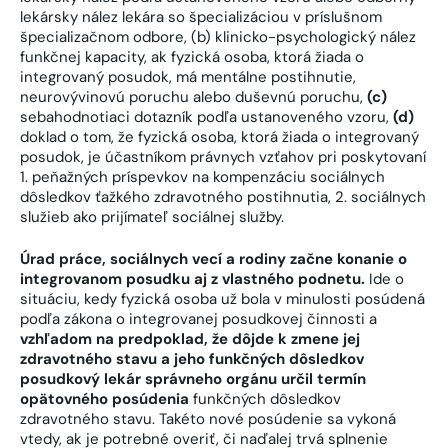
lekársky nález lekára so špecializáciou v príslušnom
špecializačnom odbore,
(b) klinicko-psychologický nález
funkčnej kapacity, ak fyzická osoba, ktorá žiada o
integrovaný posudok, má mentálne postihnutie,
neurovývinovú poruchu alebo duševnú poruchu,
(c)
sebahodnotiaci dotazník podľa ustanoveného vzoru,
(d)
doklad o tom, že fyzická osoba, ktorá žiada o integrovaný
posudok, je účastníkom právnych vzťahov pri poskytovaní
1. peňažných príspevkov na kompenzáciu sociálnych
dôsledkov ťažkého zdravotného postihnutia,
2. sociálnych
služieb ako prijímateľ sociálnej služby.
Úrad práce, sociálnych vecí a rodiny začne konanie o
integrovanom posudku aj z vlastného podnetu.
Ide o
situáciu, kedy fyzická osoba už bola v minulosti posúdená
podľa zákona o integrovanej posudkovej činnosti a
vzhľadom na predpoklad, že dôjde k zmene jej
zdravotného stavu a jeho funkčných dôsledkov
posudkový lekár správneho orgánu určil termín
opätovného posúdenia
funkčných dôsledkov
zdravotného stavu. Takéto nové posúdenie sa vykoná
vtedy, ak je potrebné overiť, či naďalej trvá splnenie