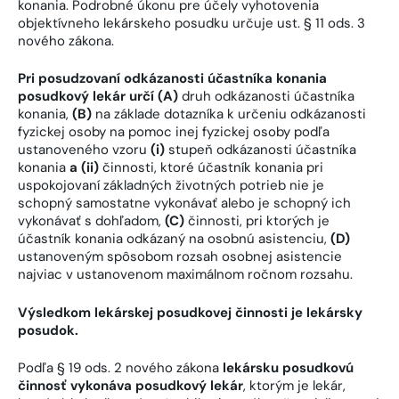
konania. Podrobné úkonu pre účely vyhotovenia
objektívneho lekárskeho posudku určuje ust. § 11 ods. 3
nového zákona.
Pri posudzovaní odkázanosti účastníka konania
posudkový lekár určí (A)
druh odkázanosti účastníka
konania,
(B)
na základe dotazníka k určeniu odkázanosti
fyzickej osoby na pomoc inej fyzickej osoby podľa
ustanoveného vzoru
(i)
stupeň odkázanosti účastníka
konania
a (ii)
činnosti, ktoré účastník konania pri
uspokojovaní základných životných potrieb nie je
schopný samostatne vykonávať alebo je schopný ich
vykonávať s dohľadom,
(C)
činnosti, pri ktorých je
účastník konania odkázaný na osobnú asistenciu,
(D)
ustanoveným spôsobom rozsah osobnej asistencie
najviac v ustanovenom maximálnom ročnom rozsahu.
Výsledkom lekárskej posudkovej činnosti je lekársky
posudok.
Podľa § 19 ods. 2 nového zákona
lekársku posudkovú
činnosť vykonáva posudkový lekár
, ktorým je lekár,