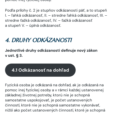
Podľa prílohy č. 2 je stupňov odkázanosti päť, a to stupeň
I. – ľahká odkázanosť, II. – stredne ľahká odkázanosť, III. –
stredne ťažká odkázanosť, IV. – ťažká odkázanosť
a stupeň V. – úplná odkázanosť.
4. DRUHY ODKÁZANOSTI
Jednotlivé druhy odkázanosti definuje nový zákon
v ust. § 3.
4.1 Odkázanosť na dohľad
Fyzická osoba je odkázaná na dohľad, ak je odkázaná na
pomoc inej fyzickej osoby a v rámci každej ustanovenej
základnej životnej potreby, ktorú nie je schopná
samostatne uspokojovať, je počet ustanovených
činností, ktoré nie je schopná samostatne vykonávať,
nižší ako počet ustanovených činností, ktoré je schopná