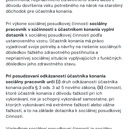
dôvodu dovŕšenia veku potrebného na nárok na starobný
dôchodok pre účastníka konania.
Pri výkone sociálnej posudkovej činnosti
sociálny
pracovník v súčinnosti s účastníkom konania vyplní
dotazník
k sociálnej posudkovej činnosti podľa
ustanoveného vzoru. Účastník konania má právo
vyjadrovať svoje potreby a návrhy na riešenie sociálnych
dôsledkov ťažkého zdravotného postihnutia a
nepriaznivej sociálnej situácie vyplývajúcich z funkčných
dôsledkov jeho zdravotného stavu.
Pri posudzovaní odkázanosti účastníka konania
sociálny pracovník určí (i)
druh odkázanosti účastníka
konania podľa § 3 ods. 3 až 5 nového zákona,
(ii)
činnosti,
ktoré účastník konania z dôvodu ťažkostí pri ich
vykonávaní, nie je schopný vykonávať samostatne, pri
ktorých vykonávaní má extrémne ťažkosti alebo vážne
ťažkosti, a to na základe dotazníka k sociálnej posudkovej
činnosti.
Výsledkom sociálnej posudkovej činnosti je sociálny