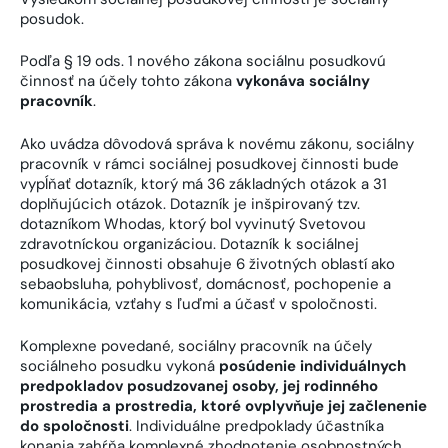
posudok.
Podľa § 19 ods. 1 nového zákona sociálnu posudkovú
činnosť na účely tohto zákona
vykonáva sociálny
pracovník
.
Ako uvádza dôvodová správa k novému zákonu, sociálny
pracovník v rámci sociálnej posudkovej činnosti bude
vypĺňať dotazník, ktorý má 36 základných otázok a 31
doplňujúcich otázok. Dotazník je inšpirovaný tzv.
dotazníkom Whodas, ktorý bol vyvinutý Svetovou
zdravotníckou organizáciou. Dotazník k sociálnej
posudkovej činnosti obsahuje 6 životných oblastí ako
sebaobsluha, pohyblivosť, domácnosť, pochopenie a
komunikácia, vzťahy s ľuďmi a účasť v spoločnosti.
Komplexne povedané, sociálny pracovník na účely
sociálneho posudku vykoná
posúdenie individuálnych
predpokladov posudzovanej osoby, jej rodinného
prostredia a prostredia, ktoré ovplyvňuje jej začlenenie
do spoločnosti
. Individuálne predpoklady účastníka
konania zahŕňa komplexné zhodnotenie osobnostných