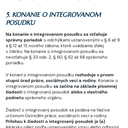
5. KONANIE O INTEGROVANOM
POSUDKU
Na konanie o integrovanom posudku sa vzťahuje
správny poriadok
s odchýlkami ustanovenými v § 6 až 9
a § 12 až 15 nového zákona, ktoré uvádzame ďalej
v článku. Na konanie o integrovanom posudku sa
nevzťahuje § 33 ods. 2, § 60, § 62 až 68 správneho
poriadku.
V konaní o integrovanom posudku
rozhoduje v prvom
stupni úrad práce, sociálnych vecí a rodiny
. Konanie o
integrovanom posudku
sa začína na základe písomnej
žiadosti
o integrovaný posudok
alebo z vlastného
podnetu
správneho orgánu.
Žiadosť o integrovaný posudok sa podáva na tlačive
určenom Ústredím práce, sociálnych vecí a rodiny.
Prílohou k žiadosti o integrovaný posudok je (a)
lekársky nález podľa ustanoveného vzoru alebo odborný