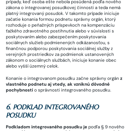
prípady, keď osoba ešte nebola posúdená podľa nového
zákona o integrovanej posudkovej činnosti a teda nemá
platný integrovaný posudok. V takomto prípade iniciuje
začatie konania formou podnetu správny orgán, ktorý
rozhoduje o peňažných príspevkoch na kompenzáciu
ťažkého zdravotného postihnutia alebo v súvislosti s
poskytovaním alebo zabezpečením poskytovania
sociálnych služieb podmienených odkázanosťou, s
finančnou podporou poskytovania sociálnej služby z
verejných prostriedkov za podmienok ustanovených
zákonom o sociálnych službách, iniciuje konanie obec
alebo vyšší územný celok.
Konanie o integrovanom posudku začne správny orgán
z
vlastného podnetu aj vtedy, ak vzniknú dôvodné
pochybnosti
o správnosti integrovaného posudku.
6. PODKLAD INTEGROVANÉHO
POSUDKU
Podkladom integrovaného posudku je
podľa § 9 nového