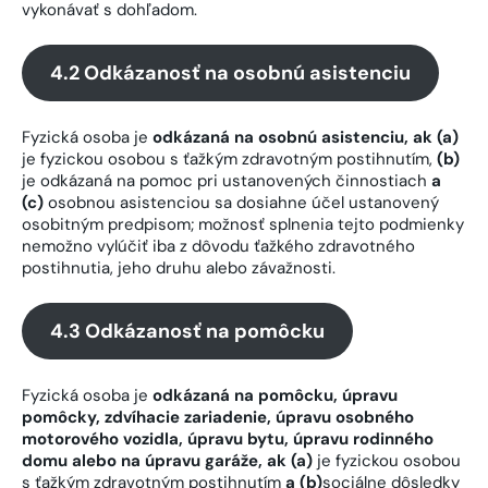
vykonávať s dohľadom.
4.2 Odkázanosť na osobnú asistenciu
Fyzická osoba je
odkázaná na osobnú asistenciu, ak (a)
je fyzickou osobou s ťažkým zdravotným postihnutím,
(b)
je odkázaná na pomoc pri ustanovených činnostiach
a
(c)
osobnou asistenciou sa dosiahne účel ustanovený
osobitným predpisom; možnosť splnenia tejto podmienky
nemožno vylúčiť iba z dôvodu ťažkého zdravotného
postihnutia, jeho druhu alebo závažnosti.
4.3 Odkázanosť na pomôcku
Fyzická osoba je
odkázaná na pomôcku, úpravu
pomôcky, zdvíhacie zariadenie, úpravu osobného
motorového vozidla, úpravu bytu, úpravu rodinného
domu alebo na úpravu garáže, ak (a)
je fyzickou osobou
s ťažkým zdravotným postihnutím
a (
b)
sociálne dôsledky