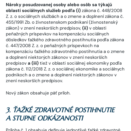
Nároky posudzovanej osoby alebo osôb sa týkajú
oblasti sociálnych služieb podľa (i)
zákona č. 448/2008
Z. z. o sociálnych službách a o zmene a doplnení zákona č.
455/1991 Zb. o živnostenskom podnikaní (živnostenský
zákon) v znení neskorších predpisov,
(ii)
v oblasti
peňažných príspevkov na kompenzáciu sociálnych
dôsledkov ťažkého zdravotného postihnutia podľa zákona
č. 447/2008 Z. z. o peňažných príspevkoch na
kompenzáciu ťažkého zdravotného postihnutia a o zmene
a doplnení niektorých zákonov v znení neskorších
predpisov
a (iii)
tiež v oblasti sociálnej ekonomiky podľa
zákona č. 112/2018 Z. z. o sociálnej ekonomike a sociálnych
podnikoch a o zmene a doplnení niektorých zákonov v
znení neskorších predpisov.
Nový zákon obsahuje päť príloh.
3. ŤAŽKÉ ZDRAVOTNÉ POSTIHNUTIE
A STUPNE ODKÁZANOSTI
Príloha č. 1 obsahuje definuje jednotlivé ťažké zdravotné