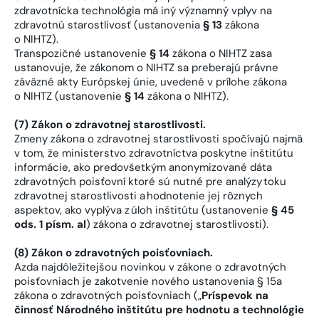
zdravotnícka technológia má iný významný vplyv na
zdravotnú starostlivosť (ustanovenia
§ 13
zákona
o NIHTZ).
Transpozičné ustanovenie
§ 14
zákona o NIHTZ zasa
ustanovuje, že zákonom o NIHTZ sa preberajú právne
záväzné akty Európskej únie, uvedené v prílohe zákona
o NIHTZ (ustanovenie
§ 14
zákona o NIHTZ).
(7) Zákon o zdravotnej starostlivosti.
Zmeny zákona o zdravotnej starostlivosti spočívajú najmä
v tom, že ministerstvo zdravotníctva poskytne inštitútu
informácie, ako predovšetkým anonymizované dáta
zdravotných poisťovní ktoré sú nutné pre analýzy toku
zdravotnej starostlivosti a hodnotenie jej rôznych
aspektov, ako vyplýva z úloh inštitútu (ustanovenie
§ 45
ods. 1 písm. al
) zákona o zdravotnej starostlivosti).
(8) Zákon o zdravotných poisťovniach.
Azda najdôležitejšou novinkou v zákone o zdravotných
poisťovniach je zakotvenie nového ustanovenia § 15a
zákona o zdravotných poisťovniach („
Príspevok na
činnosť Národného inštitútu pre hodnotu a technológie