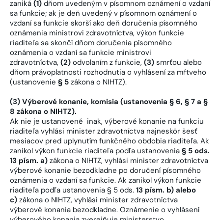
zaniká
(1)
dňom uvedeným v písomnom oznámení o vzdaní
sa funkcie; ak je deň uvedený v písomnom oznámení o
vzdaní sa funkcie skorší ako deň doručenia písomného
oznámenia ministrovi zdravotníctva, výkon funkcie
riaditeľa sa skončí dňom doručenia písomného
oznámenia o vzdaní sa funkcie ministrovi
zdravotníctva,
(2)
odvolaním z funkcie,
(3)
smrťou alebo
dňom právoplatnosti rozhodnutia o vyhlásení za mŕtveho
(ustanovenie
§ 5
zákona o NIHTZ).
(3) Výberové konanie, komisia (ustanovenia § 6, § 7 a §
8 zákona o NIHTZ).
Ak nie je ustanovené inak, výberové konanie na funkciu
riaditeľa vyhlási minister zdravotníctva najneskôr šesť
mesiacov pred uplynutím funkčného obdobia riaditeľa. Ak
zanikol výkon funkcie riaditeľa podľa ustanovenia
§ 5 ods.
13 písm. a)
zákona o NIHTZ, vyhlási minister zdravotníctva
výberové konanie bezodkladne po doručení písomného
oznámenia o vzdaní sa funkcie. Ak zanikol výkon funkcie
riaditeľa podľa ustanovenia § 5 ods.
13 písm. b)
alebo
c)
zákona o NIHTZ, vyhlási minister zdravotníctva
výberové konania bezodkladne. Oznámenie o vyhlásení
výberového konania zverejňuje ministerstvo