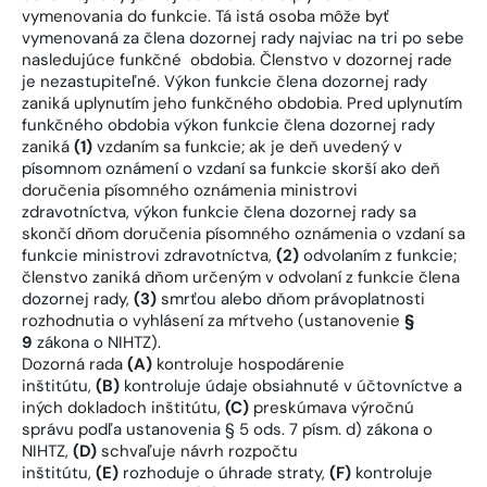
vymenovania do funkcie. Tá istá osoba môže byť
vymenovaná za člena dozornej rady najviac na tri po sebe
nasledujúce funkčné obdobia. Členstvo v dozornej rade
je nezastupiteľné. Výkon funkcie člena dozornej rady
zaniká uplynutím jeho funkčného obdobia. Pred uplynutím
funkčného obdobia výkon funkcie člena dozornej rady
zaniká
(1)
vzdaním sa funkcie; ak je deň uvedený v
písomnom oznámení o vzdaní sa funkcie skorší ako deň
doručenia písomného oznámenia ministrovi
zdravotníctva, výkon funkcie člena dozornej rady sa
skončí dňom doručenia písomného oznámenia o vzdaní sa
funkcie ministrovi zdravotníctva,
(2)
odvolaním z funkcie;
členstvo zaniká dňom určeným v odvolaní z funkcie člena
dozornej rady,
(3)
smrťou alebo dňom právoplatnosti
rozhodnutia o vyhlásení za mŕtveho (ustanovenie
§
9
zákona o NIHTZ).
Dozorná rada
(A)
kontroluje hospodárenie
inštitútu,
(B)
kontroluje údaje obsiahnuté v účtovníctve a
iných dokladoch inštitútu,
(C)
preskúmava výročnú
správu podľa ustanovenia § 5 ods. 7 písm. d) zákona o
NIHTZ,
(D)
schvaľuje návrh rozpočtu
inštitútu,
(E)
rozhoduje o úhrade straty,
(F)
kontroluje