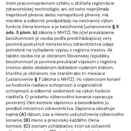
inom pracovnoprávnom vzťahu u držiteľa registrácie
zdravotníckej technológie, ani od neho neprijímala
majetkové plnenie alebo nemajetkové plnenie, má
morálne a odborné predpoklady na nestranný výkon
funkcie člena komisie a je bezúhonná [ustanovenie
§ 5
ods. 5 písm. b)
zákona o NIHTZ]. Na účel preukázania
bezúhonnosti je osoba podľa predchádzajúcej vety
povinná poskytnúť ministerstvu zdravotníctva údaje
potrebné na vyžiadanie výpisu z registra trestov. Ak
takáto osoba nie je občanom Slovenskej republiky,
bezúhonnosť je povinná preukázať výpisom z registra
trestov alebo obdobným dokladom vydaným štátom,
ktorého je občanom, nie starším ako tri mesiace
(ustanovenie
§ 7
zákona o NIHTZ). Vo výberovom konaní
sa hodnotia riadiace schopnosti a organizačné
schopnosti a odborné vedomosti na výkon funkcie
riaditeľa. O priebehu výberového konania vypracuje
poverený člen komisie zápisnicu a bezodkladne ju
predloží ministrovi zdravotníctva. Zápisnica obsahuje
najmä
(A)
dátum, čas a miesto uskutočnenia výberového
konania,
(B)
meno a priezvisko každého člena
komisie,
(C)
zoznam uchádzačov, ktorí sa zúčastnili