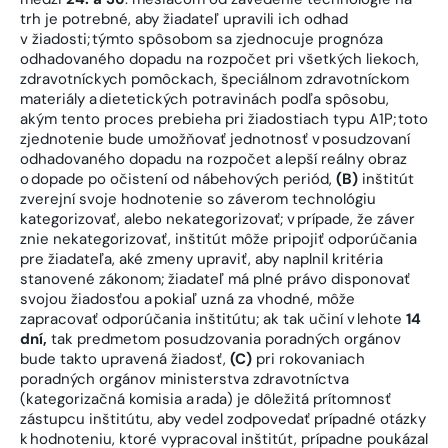
trh je potrebné, aby žiadateľ upravili ich odhad
v žiadosti; týmto spôsobom sa zjednocuje prognóza
odhadovaného dopadu na rozpočet pri všetkých liekoch,
zdravotníckych pomôckach, špeciálnom zdravotníckom
materiály a dietetických potravinách podľa spôsobu,
akým tento proces prebieha pri žiadostiach typu A1P; toto
zjednotenie bude umožňovať jednotnosť v posudzovaní
odhadovaného dopadu na rozpočet a lepší reálny obraz
o dopade po očistení od nábehových periód,
(B)
inštitút
zverejní svoje hodnotenie so záverom technológiu
kategorizovať, alebo nekategorizovať; v prípade, že záver
znie nekategorizovať, inštitút môže pripojiť odporúčania
pre žiadateľa, aké zmeny upraviť, aby naplnil kritéria
stanovené zákonom; žiadateľ má plné právo disponovať
svojou žiadosťou a pokiaľ uzná za vhodné, môže
zapracovať odporúčania inštitútu; ak tak učiní v lehote
14
dní,
tak predmetom posudzovania poradných orgánov
bude takto upravená žiadosť,
(C)
pri rokovaniach
poradných orgánov ministerstva zdravotníctva
(kategorizačná komisia a rada) je dôležitá prítomnosť
zástupcu inštitútu, aby vedel zodpovedať prípadné otázky
k hodnoteniu, ktoré vypracoval inštitút, prípadne poukázal