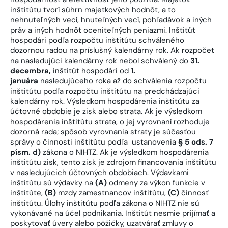
inštitútu tvorí súhrn majetkových hodnôt, a to
nehnuteľných vecí, hnuteľných vecí, pohľadávok a iných
práv a iných hodnôt oceniteľných peniazmi. Inštitút
hospodári podľa rozpočtu inštitútu schváleného
dozornou radou na príslušný kalendárny rok. Ak rozpočet
na nasledujúci kalendárny rok nebol schválený do
31.
decembra,
inštitút hospodári od
1.
januára
nasledujúceho roka až do schválenia rozpočtu
inštitútu podľa rozpočtu inštitútu na predchádzajúci
kalendárny rok. Výsledkom hospodárenia inštitútu za
účtovné obdobie je zisk alebo strata. Ak je výsledkom
hospodárenia inštitútu strata, o jej vyrovnaní rozhoduje
dozorná rada; spôsob vyrovnania straty je súčasťou
správy o činnosti inštitútu podľa ustanovenia
§ 5 ods. 7
písm. d)
zákona o NIHTZ. Ak je výsledkom hospodárenia
inštitútu zisk, tento zisk je zdrojom financovania inštitútu
v nasledujúcich účtovných obdobiach. Výdavkami
inštitútu sú výdavky na
(A)
odmeny za výkon funkcie v
inštitúte,
(B)
mzdy zamestnancov inštitútu,
(C)
činnosť
inštitútu. Úlohy inštitútu podľa zákona o NIHTZ nie sú
vykonávané na účel podnikania. Inštitút nesmie prijímať a
poskytovať úvery alebo pôžičky, uzatvárať zmluvy o