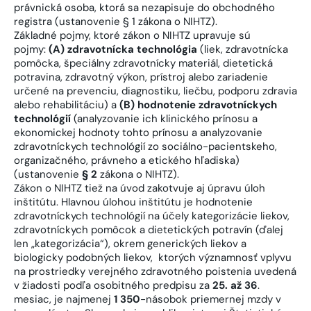
právnická osoba, ktorá sa nezapisuje do obchodného
registra (ustanovenie § 1 zákona o NIHTZ).
Základné pojmy, ktoré zákon o NIHTZ upravuje sú
pojmy:
(A) zdravotnícka technológia
(liek, zdravotnícka
pomôcka, špeciálny zdravotnícky materiál, dietetická
potravina, zdravotný výkon, prístroj alebo zariadenie
určené na prevenciu, diagnostiku, liečbu, podporu zdravia
alebo rehabilitáciu) a
(B) hodnotenie zdravotníckych
technológií
(analyzovanie ich klinického prínosu a
ekonomickej hodnoty tohto prínosu a analyzovanie
zdravotníckych technológií zo sociálno-pacientskeho,
organizačného, právneho a etického hľadiska)
(ustanovenie
§ 2
zákona o NIHTZ).
Zákon o NIHTZ tiež na úvod zakotvuje aj úpravu úloh
inštitútu. Hlavnou úlohou inštitútu je hodnotenie
zdravotníckych technológií na účely kategorizácie liekov,
zdravotníckych pomôcok a dietetických potravín (ďalej
len „kategorizácia“), okrem generických liekov a
biologicky podobných liekov, ktorých významnosť vplyvu
na prostriedky verejného zdravotného poistenia uvedená
v žiadosti podľa osobitného predpisu za
25. až 36
.
mesiac, je najmenej
1 350
-násobok priemernej mzdy v