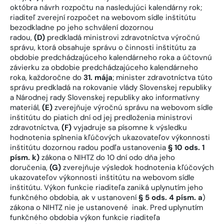
októbra návrh rozpočtu na nasledujúci kalendárny rok;
riaditeľ zverejní rozpočet na webovom sídle inštitútu
bezodkladne po jeho schválení dozornou
radou,
(D)
predkladá ministrovi zdravotníctva výročnú
správu, ktorá obsahuje správu o činnosti inštitútu za
obdobie predchádzajúceho kalendárneho roka a účtovnú
závierku za obdobie predchádzajúceho kalendárneho
roka, každoročne do
31. mája
; minister zdravotníctva túto
správu predkladá na rokovanie vlády Slovenskej republiky
a Národnej rady Slovenskej republiky ako informatívny
materiál,
(E)
zverejňuje výročnú správu na webovom sídle
inštitútu do piatich dní od jej predloženia ministrovi
zdravotníctva,
(F)
vyjadruje sa písomne k výsledku
hodnotenia splnenia kľúčových ukazovateľov výkonnosti
inštitútu dozornou radou podľa ustanovenia
§ 10 ods. 1
písm. k)
zákona o NIHTZ do 10 dní odo dňa jeho
doručenia,
(G)
zverejňuje výsledok hodnotenia kľúčových
ukazovateľov výkonnosti inštitútu na webovom sídle
inštitútu. Výkon funkcie riaditeľa zaniká uplynutím jeho
funkčného obdobia, ak v ustanovení
§ 5 ods. 4 písm. a
)
zákona o NIHTZ nie je ustanovené inak. Pred uplynutím
funkčného obdobia výkon funkcie riaditeľa