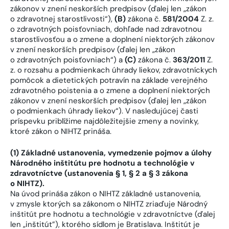
zákonov v znení neskorších predpisov (ďalej len „zákon
o zdravotnej starostlivosti“),
(B)
zákona č.
581/2004
Z. z.
o zdravotných poisťovniach, dohľade nad zdravotnou
starostlivosťou a o zmene a doplnení niektorých zákonov
v znení neskorších predpisov (ďalej len „zákon
o zdravotných poisťovniach“) a
(C)
zákona č.
363/2011
Z.
z. o rozsahu a podmienkach úhrady liekov, zdravotníckych
pomôcok a dietetických potravín na základe verejného
zdravotného poistenia a o zmene a doplnení niektorých
zákonov v znení neskorších predpisov (ďalej len „zákon
o podmienkach úhrady liekov“). V nasledujúcej časti
príspevku priblížime najdôležitejšie zmeny a novinky,
ktoré zákon o NIHTZ prináša.
(1) Základné ustanovenia, vymedzenie pojmov a úlohy
Národného inštitútu pre hodnotu a technológie v
zdravotníctve (ustanovenia § 1, § 2 a § 3 zákona
o NIHTZ).
Na úvod prináša zákon o NIHTZ základné ustanovenia,
v zmysle ktorých sa zákonom o NIHTZ zriaďuje Národný
inštitút pre hodnotu a technológie v zdravotníctve (ďalej
len „inštitút”), ktorého sídlom je Bratislava. Inštitút je