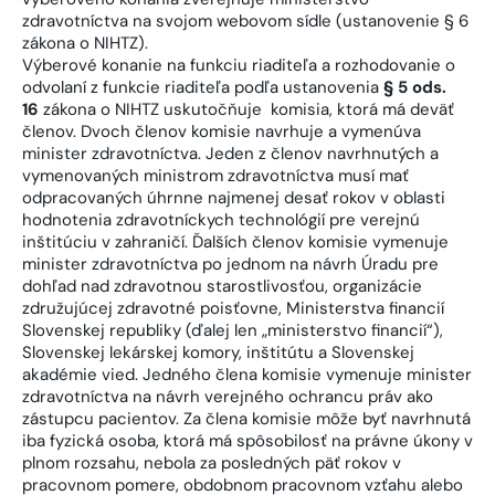
zdravotníctva na svojom webovom sídle (ustanovenie § 6
zákona o NIHTZ).
Výberové konanie na funkciu riaditeľa a rozhodovanie o
odvolaní z funkcie riaditeľa podľa ustanovenia
§ 5 ods.
16
zákona o NIHTZ uskutočňuje komisia, ktorá má deväť
členov. Dvoch členov komisie navrhuje a vymenúva
minister zdravotníctva. Jeden z členov navrhnutých a
vymenovaných ministrom zdravotníctva musí mať
odpracovaných úhrnne najmenej desať rokov v oblasti
hodnotenia zdravotníckych technológií pre verejnú
inštitúciu v zahraničí. Ďalších členov komisie vymenuje
minister zdravotníctva po jednom na návrh Úradu pre
dohľad nad zdravotnou starostlivosťou, organizácie
združujúcej zdravotné poisťovne, Ministerstva financií
Slovenskej republiky (ďalej len „ministerstvo financií“),
Slovenskej lekárskej komory, inštitútu a Slovenskej
akadémie vied. Jedného člena komisie vymenuje minister
zdravotníctva na návrh verejného ochrancu práv ako
zástupcu pacientov. Za člena komisie môže byť navrhnutá
iba fyzická osoba, ktorá má spôsobilosť na právne úkony v
plnom rozsahu, nebola za posledných päť rokov v
pracovnom pomere, obdobnom pracovnom vzťahu alebo