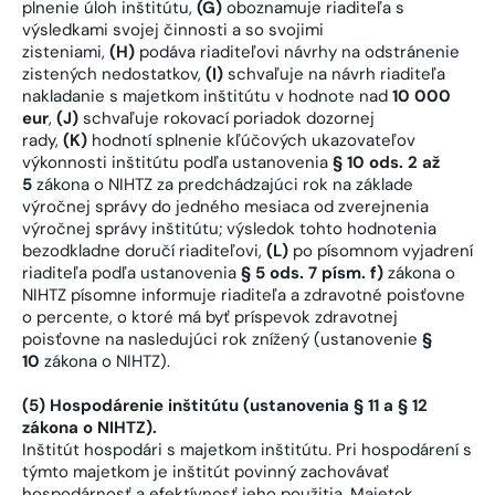
plnenie úloh inštitútu,
(G)
oboznamuje riaditeľa s
výsledkami svojej činnosti a so svojimi
zisteniami,
(H)
podáva riaditeľovi návrhy na odstránenie
zistených nedostatkov,
(I)
schvaľuje na návrh riaditeľa
nakladanie s majetkom inštitútu v hodnote nad
10 000
eur
,
(J)
schvaľuje rokovací poriadok dozornej
rady,
(K)
hodnotí splnenie kľúčových ukazovateľov
výkonnosti inštitútu podľa ustanovenia
§ 10 ods. 2 až
5
zákona o NIHTZ za predchádzajúci rok na základe
výročnej správy do jedného mesiaca od zverejnenia
výročnej správy inštitútu; výsledok tohto hodnotenia
bezodkladne doručí riaditeľovi,
(L)
po písomnom vyjadrení
riaditeľa podľa ustanovenia
§ 5 ods. 7 písm. f)
zákona o
NIHTZ písomne informuje riaditeľa a zdravotné poisťovne
o percente, o ktoré má byť príspevok zdravotnej
poisťovne na nasledujúci rok znížený (ustanovenie
§
10
zákona o NIHTZ).
(5) Hospodárenie inštitútu (ustanovenia § 11 a § 12
zákona o NIHTZ).
Inštitút hospodári s majetkom inštitútu. Pri hospodárení s
týmto majetkom je inštitút povinný zachovávať
hospodárnosť a efektívnosť jeho použitia. Majetok