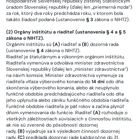
hospodárstve Slovenskej republiky zistenej Štatistickým
úradom Slovenskej republiky (ďalej len „priemerná mzda“)
za rok, ktorý dva roky predchádza roku, v ktorom bola
takáto žiadosť podaná (ustanovenie
§ 3
zákona o NIHTZ).
(2) Orgány inštitútu a riaditeľ (ustanovenia § 4 a § 5
zákona o NIHTZ).
Orgánmi inštitútu sú
(A)
riaditeľ a
(B
) dozorná rada
(ustanovenie
§ 4
zákona o NIHTZ).
Riaditeľ je štatutárnym a výkonným orgánom inštitútu.
Riaditeľa vymenúva a odvoláva minister zdravotníctva
Slovenskej republiky (ďalej len „minister zdravotníctva“)
na návrh komisie. Minister zdravotníctva vymenuje za
riaditeľa víťaza výberového konania do
14 dní
odo dňa
skončenia výberového konania, alebo ak neuplynulo
funkčné obdobie predchádzajúceho riaditeľa odo dňa
jeho uplynutia alebo zániku funkčného obdobia riaditeľa.
Funkčné obdobie riaditeľa je päť rokov a začína plynúť
dňom vymenovania do funkcie. Riaditeľ
(A)
rozhoduje o
všetkých záležitostiach súvisiacich s činnosťou inštitútu,
ak nie sú zverené do pôsobnosti dozornej
rady,
(B)
vyjadruje sa k výsledkom činnosti dozornej
rady,
(C)
predkladá dozornej rade každoročne do 31.