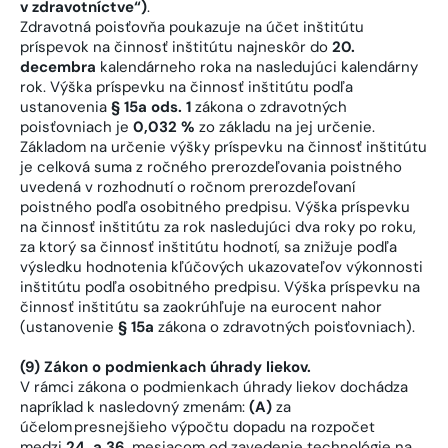
v zdravotníctve“)
.
Zdravotná poisťovňa poukazuje na účet inštitútu
príspevok na činnosť inštitútu najneskôr do
20.
decembra
kalendárneho roka na nasledujúci kalendárny
rok. Výška príspevku na činnosť inštitútu podľa
ustanovenia
§ 15a ods. 1
zákona o zdravotných
poisťovniach je
0,032 %
zo základu na jej určenie.
Základom na určenie výšky príspevku na činnosť inštitútu
je celková suma z ročného prerozdeľovania poistného
uvedená v rozhodnutí o ročnom prerozdeľovaní
poistného podľa osobitného predpisu. Výška príspevku
na činnosť inštitútu za rok nasledujúci dva roky po roku,
za ktorý sa činnosť inštitútu hodnotí, sa znižuje podľa
výsledku hodnotenia kľúčových ukazovateľov výkonnosti
inštitútu podľa osobitného predpisu. Výška príspevku na
činnosť inštitútu sa zaokrúhľuje na eurocent nahor
(ustanovenie
§ 15a
zákona o zdravotných poisťovniach).
(9) Zákon o podmienkach úhrady liekov.
V rámci zákona o podmienkach úhrady liekov dochádza
napríklad k nasledovný zmenám:
(A)
za
účelom presnejšieho výpočtu dopadu na rozpočet
medzi
24. a 36
. mesiacom od zavedenie technológie na