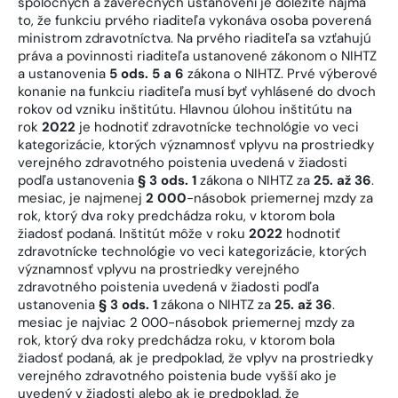
spoločných a záverečných ustanovení je dôležité najmä
to, že funkciu prvého riaditeľa vykonáva osoba poverená
ministrom zdravotníctva. Na prvého riaditeľa sa vzťahujú
práva a povinnosti riaditeľa ustanovené zákonom o NIHTZ
a ustanovenia
5 ods. 5 a 6
zákona o NIHTZ. Prvé výberové
konanie na funkciu riaditeľa musí byť vyhlásené do dvoch
rokov od vzniku inštitútu. Hlavnou úlohou inštitútu na
rok
2022
je hodnotiť zdravotnícke technológie vo veci
kategorizácie, ktorých významnosť vplyvu na prostriedky
verejného zdravotného poistenia uvedená v žiadosti
podľa ustanovenia
§ 3 ods. 1
zákona o NIHTZ za
25. až 36
.
mesiac, je najmenej
2 000
-násobok priemernej mzdy za
rok, ktorý dva roky predchádza roku, v ktorom bola
žiadosť podaná. Inštitút môže v roku
2022
hodnotiť
zdravotnícke technológie vo veci kategorizácie, ktorých
významnosť vplyvu na prostriedky verejného
zdravotného poistenia uvedená v žiadosti podľa
ustanovenia
§ 3 ods. 1
zákona o NIHTZ za
25. až 36
.
mesiac je najviac 2 000-násobok priemernej mzdy za
rok, ktorý dva roky predchádza roku, v ktorom bola
žiadosť podaná, ak je predpoklad, že vplyv na prostriedky
verejného zdravotného poistenia bude vyšší ako je
uvedený v žiadosti alebo ak je predpoklad, že