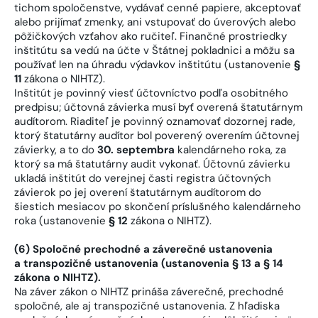
tichom spoločenstve, vydávať cenné papiere, akceptovať
alebo prijímať zmenky, ani vstupovať do úverových alebo
pôžičkových vzťahov ako ručiteľ. Finančné prostriedky
inštitútu sa vedú na účte v Štátnej pokladnici a môžu sa
používať len na úhradu výdavkov inštitútu (ustanovenie
§
11
zákona o NIHTZ).
Inštitút je povinný viesť účtovníctvo podľa osobitného
predpisu; účtovná závierka musí byť overená štatutárnym
audítorom. Riaditeľ je povinný oznamovať dozornej rade,
ktorý štatutárny audítor bol poverený overením účtovnej
závierky, a to do
30. septembra
kalendárneho roka, za
ktorý sa má štatutárny audit vykonať. Účtovnú závierku
ukladá inštitút do verejnej časti registra účtovných
závierok po jej overení štatutárnym audítorom do
šiestich mesiacov po skončení príslušného kalendárneho
roka (ustanovenie
§ 12
zákona o NIHTZ).
(6) Spoločné prechodné a záverečné ustanovenia
a transpozičné ustanovenia (ustanovenia § 13 a § 14
zákona o NIHTZ).
Na záver zákon o NIHTZ prináša záverečné, prechodné
spoločné, ale aj transpozičné ustanovenia. Z hľadiska