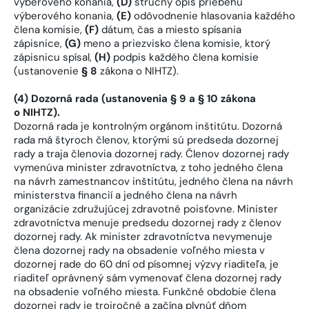
výberového konania,
(D)
stručný opis priebehu
výberového konania,
(E)
odôvodnenie hlasovania každého
člena komisie,
(F)
dátum, čas a miesto spísania
zápisnice,
(G)
meno a priezvisko člena komisie, ktorý
zápisnicu spísal,
(H)
podpis každého člena komisie
(ustanovenie
§ 8
zákona o NIHTZ).
(4) Dozorná rada (ustanovenia § 9 a § 10 zákona
o NIHTZ).
Dozorná rada je kontrolným orgánom inštitútu. Dozorná
rada má štyroch členov, ktorými sú predseda dozornej
rady a traja členovia dozornej rady. Členov dozornej rady
vymenúva minister zdravotníctva, z toho jedného člena
na návrh zamestnancov inštitútu, jedného člena na návrh
ministerstva financií a jedného člena na návrh
organizácie združujúcej zdravotné poisťovne. Minister
zdravotníctva menuje predsedu dozornej rady z členov
dozornej rady. Ak minister zdravotníctva nevymenuje
člena dozornej rady na obsadenie voľného miesta v
dozornej rade do 60 dní od písomnej výzvy riaditeľa, je
riaditeľ oprávnený sám vymenovať člena dozornej rady
na obsadenie voľného miesta. Funkčné obdobie člena
dozornej rady je trojročné a začína plynúť dňom