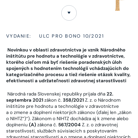
VYDANIE:
ULC PRO BONO 10/2021
Novinkou v oblasti zdravotníctva je vznik Národného
inštitútu pre hodnotu a technológie v zdravotníctve,
ktorého cieľom má byť riešenie poradenských úloh
spojených s hodnotením technológií vchádzajúcich do
kategorizačného procesu a tiež riešenie otázok kvality,
efektívnosti a udržateľnosti zdravotnej starostlivosti
Národná rada Slovenskej republiky prijala dňa
22.
septembra 2021
zákon č.
358/2021
Z. z. o Národnom
inštitúte pre hodnotu a technológie v zdravotníctve
a o zmene a doplnení niektorých zákonov (ďalej len „zákon
o NIHTZ“)“). Zákonom o NIHTZ dochádza aj k zmene alebo
doplneniu
(A)
zákona č.
567/2004
Z. z. o zdravotnej
starostlivosti, službách súvisiacich s poskytovaním
zdravotnej starostlivosti a o zmene a doplnení niektorých