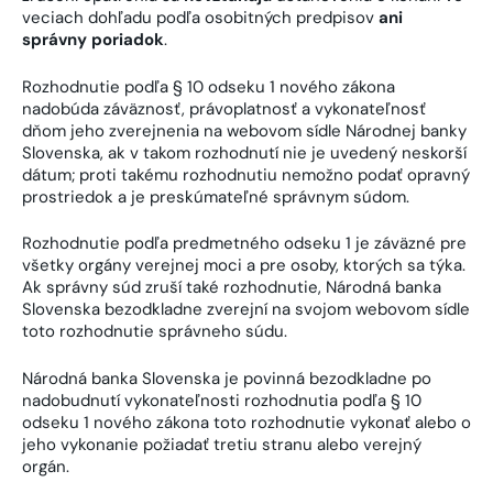
veciach dohľadu podľa osobitných predpisov
ani
správny poriadok
.
Rozhodnutie podľa § 10 odseku 1 nového zákona
nadobúda záväznosť, právoplatnosť a vykonateľnosť
dňom jeho zverejnenia na webovom sídle Národnej banky
Slovenska, ak v takom rozhodnutí nie je uvedený neskorší
dátum; proti takému rozhodnutiu nemožno podať opravný
prostriedok a je preskúmateľné správnym súdom.
Rozhodnutie podľa predmetného odseku 1 je záväzné pre
všetky orgány verejnej moci a pre osoby, ktorých sa týka.
Ak správny súd zruší také rozhodnutie, Národná banka
Slovenska bezodkladne zverejní na svojom webovom sídle
toto rozhodnutie správneho súdu.
Národná banka Slovenska je povinná bezodkladne po
nadobudnutí vykonateľnosti rozhodnutia podľa § 10
odseku 1 nového zákona toto rozhodnutie vykonať alebo o
jeho vykonanie požiadať tretiu stranu alebo verejný
orgán.