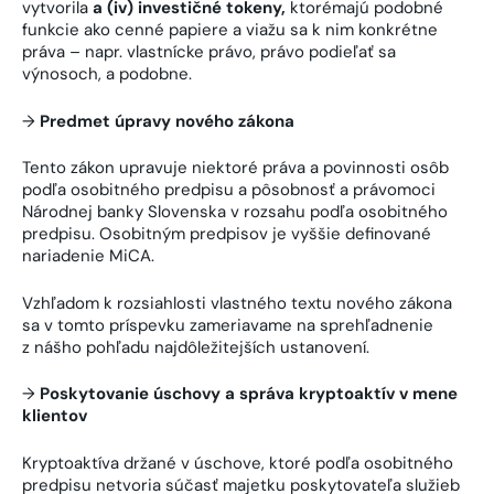
vytvorila
a (iv) investičné tokeny
,
ktorémajú podobné
funkcie ako cenné papiere a viažu sa k nim konkrétne
práva – napr. vlastnícke právo, právo podieľať sa
výnosoch, a podobne.
→
Predmet úpravy nového zákona
Tento zákon upravuje niektoré práva a povinnosti osôb
podľa osobitného predpisu a pôsobnosť a právomoci
Národnej banky Slovenska v rozsahu podľa osobitného
predpisu. Osobitným predpisov je vyššie definované
nariadenie MiCA.
Vzhľadom k rozsiahlosti vlastného textu nového zákona
sa v tomto príspevku zameriavame na sprehľadnenie
z nášho pohľadu najdôležitejších ustanovení.
→
Poskytovanie úschovy a správa kryptoaktív v mene
klientov
Kryptoaktíva držané v úschove, ktoré podľa osobitného
predpisu netvoria súčasť majetku poskytovateľa služieb