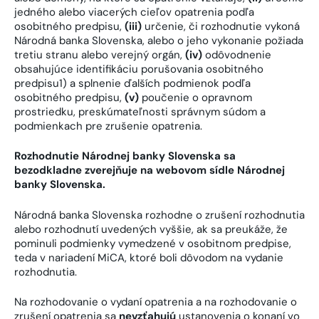
jedného alebo viacerých cieľov opatrenia podľa
osobitného predpisu,
(iii)
určenie, či rozhodnutie vykoná
Národná banka Slovenska, alebo o jeho vykonanie požiada
tretiu stranu alebo verejný orgán,
(iv)
odôvodnenie
obsahujúce identifikáciu porušovania osobitného
predpisu1) a splnenie ďalších podmienok podľa
osobitného predpisu,
(v)
poučenie o opravnom
prostriedku, preskúmateľnosti správnym súdom a
podmienkach pre zrušenie opatrenia.
Rozhodnutie Národnej banky Slovenska sa
bezodkladne zverejňuje na webovom sídle Národnej
banky Slovenska.
Národná banka Slovenska rozhodne o zrušení rozhodnutia
alebo rozhodnutí uvedených vyššie, ak sa preukáže, že
pominuli podmienky vymedzené v osobitnom predpise,
teda v nariadení MiCA, ktoré boli dôvodom na vydanie
rozhodnutia.
Na rozhodovanie o vydaní opatrenia a na rozhodovanie o
zrušení opatrenia sa
nevzťahujú
ustanovenia o konaní vo