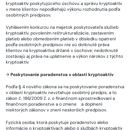
kryptoaktív poskytujúceho úschovu a správu kryptoaktív
v mene klientov nepodliehajú výkonu rozhodnutia podľa
osobitných predpisov.
Vyhlásením konkurzu na majetok poskytovateľa služieb
kryptoaktív, povolením reštrukturalizácie, zastavením
platieb alebo obmedzením platieb v dôsledku opatrení
podľa osobitných predpisov nie sú dotknuté práva
klientov na kryptoaktíva držané v úschove; nedotknuté
zostávajú aj práva na uplatnenie a výkon nárokov z týchto
kryptoaktív.
→
Poskytovanie poradenstva v oblasti kryptoaktív
Podľa § 4 nového zákona sa na poskytovanie poradenstva
v oblasti kryptoaktív nevzťahuje osobitný predpis, a to
zákon č. 186/2009 Z. z. o finančnom sprostredkovaní a
finančnom poradenstve a o zmene a doplnení
niektorých zákonov v znení neskorších predpisov.
Fyzická osoba, ktorá poskytuje poradenstvo alebo
informácie o kryptoaktívach alebo o službách kryptoaktív