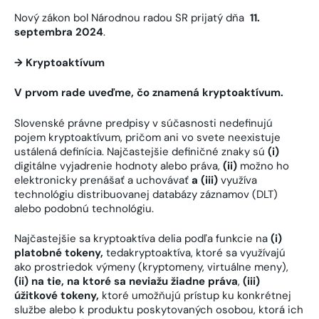
Nový zákon bol Národnou radou SR prijatý dňa
11.
septembra 2024
.
→ Kryptoaktívum
V prvom rade uveďme, čo znamená kryptoaktívum.
Slovenské právne predpisy v súčasnosti nedefinujú
pojem kryptoaktívum, pričom ani vo svete neexistuje
ustálená definícia. Najčastejšie definičné znaky sú
(i)
digitálne vyjadrenie hodnoty alebo práva,
(ii)
možno ho
elektronicky prenášať a uchovávať
a (iii)
využíva
technológiu distribuovanej databázy záznamov (DLT)
alebo podobnú technológiu.
Najčastejšie sa kryptoaktíva delia podľa funkcie na
(i)
platobné tokeny
,
tedakryptoaktíva, ktoré sa využívajú
ako prostriedok výmeny (kryptomeny, virtuálne meny),
(ii) na tie, na ktoré sa neviažu žiadne práva
,
(iii)
úžitkové tokeny
,
ktoré umožňujú prístup ku konkrétnej
službe alebo k produktu poskytovaných osobou, ktorá ich