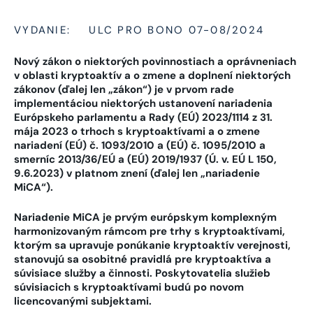
VYDANIE:
ULC PRO BONO 07-08/2024
Nový zákon o niektorých povinnostiach a oprávneniach
v oblasti kryptoaktív a o zmene a doplnení niektorých
zákonov (ďalej len „zákon“) je v prvom rade
implementáciou niektorých ustanovení nariadenia
Európskeho parlamentu a Rady (EÚ) 2023/1114 z 31.
mája 2023 o trhoch s kryptoaktívami a o zmene
nariadení (EÚ) č. 1093/2010 a (EÚ) č. 1095/2010 a
smerníc 2013/36/EÚ a (EÚ) 2019/1937 (Ú. v. EÚ L 150,
9.6.2023) v platnom znení (ďalej len „nariadenie
MiCA“).
Nariadenie MiCA je prvým európskym komplexným
harmonizovaným rámcom pre trhy s kryptoaktívami,
ktorým sa upravuje ponúkanie kryptoaktív verejnosti,
stanovujú sa osobitné pravidlá pre kryptoaktíva a
súvisiace služby a činnosti. Poskytovatelia služieb
súvisiacich s kryptoaktívami budú po novom
licencovanými subjektami.