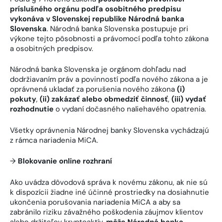
príslušného orgánu podľa osobitného predpisu
vykonáva v Slovenskej republike Národná banka
Slovenska
. Národná banka Slovenska postupuje pri
výkone tejto pôsobnosti a právomocí podľa tohto zákona
a osobitných predpisov.
Národná banka Slovenska je orgánom dohľadu nad
dodržiavaním práv a povinností podľa nového zákona a je
oprávnená ukladať za porušenia nového zákona
(i)
pokuty
,
(ii) zakázať alebo obmedziť činnosť
,
(iii) vydať
rozhodnutie
o vydaní dočasného naliehavého opatrenia.
Všetky oprávnenia Národnej banky Slovenska vychádzajú
z rámca nariadenia MiCA.
→
Blokovanie online rozhraní
Ako uvádza dôvodová správa k novému zákonu, ak nie sú
k dispozícii žiadne iné účinné prostriedky na dosiahnutie
ukončenia porušovania nariadenia MiCA a aby sa
zabránilo riziku závažného poškodenia záujmov klientov
alebo držiteľov kryptoaktív,
môže Národná banka