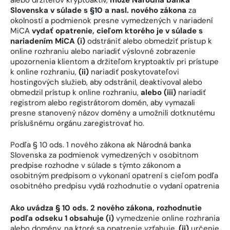
Slovenska v súlade s §10 a nasl. nového zákona
za
okolností a podmienok presne vymedzených v nariadení
MiCA
vydať opatrenie, cieľom ktorého je v súlade s
nariadením MiCA (i)
odstrániť alebo obmedziť prístup k
online rozhraniu alebo nariadiť výslovné zobrazenie
upozornenia klientom a držiteľom kryptoaktív pri prístupe
k online rozhraniu,
(ii)
nariadiť poskytovateľovi
hostingových služieb, aby odstránil, deaktivoval alebo
obmedzil prístup k online rozhraniu,
alebo (iii)
nariadiť
registrom alebo registrátorom domén, aby vymazali
presne stanovený názov domény a umožnili dotknutému
príslušnému orgánu zaregistrovať ho.
Podľa § 10 ods. 1 nového zákona ak Národná banka
Slovenska za podmienok vymedzených v osobitnom
predpise rozhodne v súlade s týmto zákonom a
osobitným predpisom o vykonaní opatrení s cieľom podľa
osobitného predpisu vydá rozhodnutie o vydaní opatrenia
Ako uvádza § 10 ods. 2 nového zákona, rozhodnutie
podľa odseku 1 obsahuje (i)
vymedzenie online rozhrania
alebo domény, na ktoré sa opatrenie vzťahuje,
(ii)
určenie