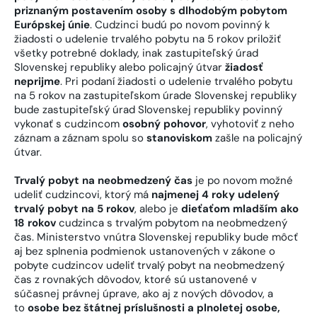
priznaným postavením osoby s dlhodobým pobytom
Európskej únie
. Cudzinci budú po novom povinný k
žiadosti o udelenie trvalého pobytu na 5 rokov priložiť
všetky potrebné doklady, inak zastupiteľský úrad
Slovenskej republiky alebo policajný útvar
žiadosť
neprijme
. Pri podaní žiadosti o udelenie trvalého pobytu
na 5 rokov na zastupiteľskom úrade Slovenskej republiky
bude zastupiteľský úrad Slovenskej republiky povinný
vykonať s cudzincom
osobný pohovor
, vyhotoviť z neho
záznam a záznam spolu so
stanoviskom
zašle na policajný
útvar.
Trvalý pobyt na neobmedzený čas
je po novom možné
udeliť cudzincovi, ktorý má
najmenej 4 roky udelený
trvalý pobyt na 5 rokov
, alebo je
dieťaťom mladším ako
18 rokov
cudzinca s trvalým pobytom na neobmedzený
čas. Ministerstvo vnútra Slovenskej republiky bude môcť
aj bez splnenia podmienok ustanovených v zákone o
pobyte cudzincov udeliť trvalý pobyt na neobmedzený
čas z rovnakých dôvodov, ktoré sú ustanovené v
súčasnej právnej úprave, ako aj z nových dôvodov, a
to
osobe bez štátnej príslušnosti a plnoletej osobe,