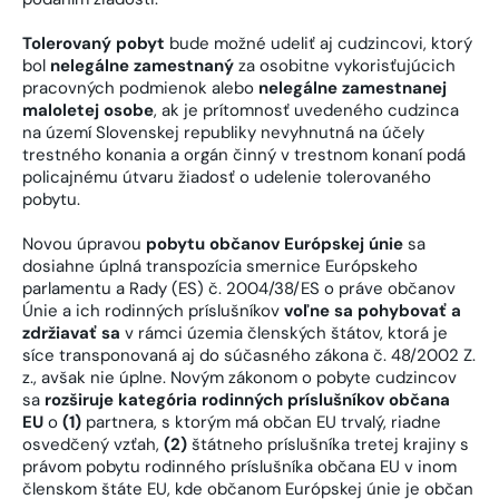
Tolerovaný pobyt
bude možné udeliť aj cudzincovi, ktorý
bol
nelegálne zamestnaný
za osobitne vykorisťujúcich
pracovných podmienok alebo
nelegálne zamestnanej
maloletej osobe
, ak je prítomnosť uvedeného cudzinca
na území Slovenskej republiky nevyhnutná na účely
trestného konania a orgán činný v trestnom konaní podá
policajnému útvaru žiadosť o udelenie tolerovaného
pobytu.
Novou úpravou
pobytu občanov Európskej únie
sa
dosiahne úplná transpozícia smernice Európskeho
parlamentu a Rady (ES) č. 2004/38/ES o práve občanov
Únie a ich rodinných príslušníkov
voľne sa pohybovať a
zdržiavať sa
v rámci územia členských štátov, ktorá je
síce transponovaná aj do súčasného zákona č. 48/2002 Z.
z., avšak nie úplne. Novým zákonom o pobyte cudzincov
sa
rozširuje kategória rodinných príslušníkov občana
EU
o
(1)
partnera, s ktorým má občan EU trvalý, riadne
osvedčený vzťah,
(2)
štátneho príslušníka tretej krajiny s
právom pobytu rodinného príslušníka občana EU v inom
členskom štáte EU, kde občanom Európskej únie je občan