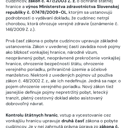
cudzincov,
zákon č. 477/2003 Z. z.
o ochrane štátnej
hranice a
výnos Ministerstva zdravotníctva Slovenskej
republiky č. 07478/2009-OL
, ktorým sa ustanovujú
podrobnosti o vydávaní dokladu, že cudzinec netrpí
chorobou, ktorá ohrozuje verejné zdravie (oznámenie č.
146/2009 Z. z.).
Prvá časť zákona o pobyte cudzincov upravuje základné
ustanovenia. Zákon v uvedenej časti zavádza nové pojmy
ako blízkosť vonkajšej hranice, národné vízum,
neoprávnený pobyt, neoprávnené prekročenie vonkajšej
hranice, ohrozenie bezpečnosti štátu, ohrozenie
verejného poriadku, prihraničné územie a účelové
manželstvo. Niektoré z uvedených pojmov už používa
zákon č. 48/2002 Z. z., ale ich nedefinuje. Jedná sa napr. o
pojem ohrozenie verejného poriadku. Nový zákon tiež
jasnejšie definuje pojmy nepretržitý pobyt, letecký
tranzit, platný cestovný doklad alebo asistovaný
dobrovoľný návrat.
Kontrolu štátnych hraníc
, vstup a vycestovanie cez
vonkajšiu hranicu upravuje
druhá časť
zákona o pobyte
cudzincov. Je v nej zahrnutá právna úprava zo
zákona č.