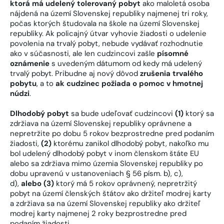
ktorá má udelený tolerovaný pobyt
ako maloletá osoba
nájdená na území Slovenskej republiky najmenej tri roky,
počas ktorých študovala na škole na území Slovenskej
republiky. Ak policajný útvar vyhovie žiadosti o udelenie
povolenia na trvalý pobyt, nebude vydávať rozhodnutie
ako v súčasnosti, ale len cudzincovi zašle
písomné
oznámenie
s uvedeným dátumom od kedy má udelený
trvalý pobyt. Pribudne aj nový dôvod
zrušenia trvalého
pobytu
, a to
ak cudzinec požiada o pomoc v hmotnej
núdzi
.
Dlhodobý pobyt
sa bude udeľovať cudzincovi
(1)
ktorý sa
zdržiava na území Slovenskej republiky oprávnene a
nepretržite po dobu 5 rokov bezprostredne pred podaním
žiadosti,
(2)
ktorému zanikol dlhodobý pobyt, nakoľko mu
bol udelený dlhodobý pobyt v inom členskom štáte EU
alebo sa zdržiava mimo územia Slovenskej republiky po
dobu upravenú v ustanoveniach § 56 písm. b), c),
d),
alebo (3)
ktorý má 5 rokov oprávnený, nepretržitý
pobyt na území členských štátov ako držiteľ modrej karty
a zdržiava sa na území Slovenskej republiky ako držiteľ
modrej karty najmenej 2 roky bezprostredne pred
podaním žiadosti.