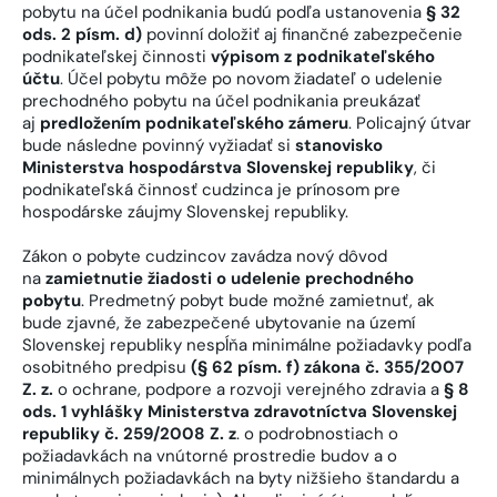
pobytu na účel podnikania budú podľa ustanovenia
§ 32
ods. 2 písm. d)
povinní doložiť aj finančné zabezpečenie
podnikateľskej činnosti
výpisom z podnikateľského
účtu
. Účel pobytu môže po novom žiadateľ o udelenie
prechodného pobytu na účel podnikania preukázať
aj
predložením podnikateľského zámeru
. Policajný útvar
bude následne povinný vyžiadať si
stanovisko
Ministerstva hospodárstva Slovenskej republiky
, či
podnikateľská činnosť cudzinca je prínosom pre
hospodárske záujmy Slovenskej republiky.
Zákon o pobyte cudzincov zavádza nový dôvod
na
zamietnutie žiadosti o udelenie prechodného
pobytu
. Predmetný pobyt bude možné zamietnuť, ak
bude zjavné, že zabezpečené ubytovanie na území
Slovenskej republiky nespĺňa minimálne požiadavky podľa
osobitného predpisu
(§ 62 písm. f) zákona č. 355/2007
Z. z.
o ochrane, podpore a rozvoji verejného zdravia a
§ 8
ods. 1 vyhlášky Ministerstva zdravotníctva Slovenskej
republiky č. 259/2008 Z. z
. o podrobnostiach o
požiadavkách na vnútorné prostredie budov a o
minimálnych požiadavkách na byty nižšieho štandardu a