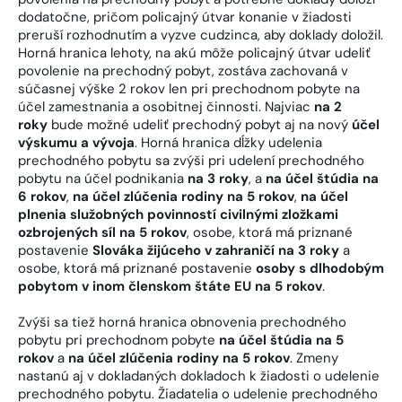
dodatočne, pričom policajný útvar konanie v žiadosti
preruší rozhodnutím a vyzve cudzinca, aby doklady doložil.
Horná hranica lehoty, na akú môže policajný útvar udeliť
povolenie na prechodný pobyt, zostáva zachovaná v
súčasnej výške 2 rokov len pri prechodnom pobyte na
účel zamestnania a osobitnej činnosti. Najviac
na 2
roky
bude možné udeliť prechodný pobyt aj na nový
účel
výskumu a vývoja
. Horná hranica dĺžky udelenia
prechodného pobytu sa zvýši pri udelení prechodného
pobytu na účel podnikania
na 3 roky
, a
na účel štúdia na
6 rokov
,
na účel zlúčenia rodiny na 5 rokov
,
na účel
plnenia služobných povinností civilnými zložkami
ozbrojených síl na 5 rokov
, osobe, ktorá má priznané
postavenie
Slováka žijúceho v zahraničí na 3 roky
a
osobe, ktorá má priznané postavenie
osoby s dlhodobým
pobytom v inom členskom štáte EU na 5 rokov
.
Zvýši sa tiež horná hranica obnovenia prechodného
pobytu pri prechodnom pobyte
na účel štúdia na 5
rokov
a
na účel zlúčenia rodiny na 5 rokov
. Zmeny
nastanú aj v dokladaných dokladoch k žiadosti o udelenie
prechodného pobytu. Žiadatelia o udelenie prechodného