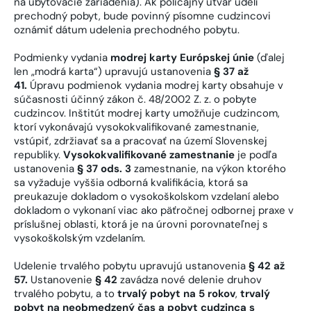
na ubytovacie zariadenia). Ak policajný útvar udelí
prechodný pobyt, bude povinný písomne cudzincovi
oznámiť dátum udelenia prechodného pobytu.
Podmienky vydania
modrej karty Európskej únie
(ďalej
len „modrá karta“) upravujú ustanovenia
§ 37 až
41.
Úpravu podmienok vydania modrej karty obsahuje v
súčasnosti účinný zákon č. 48/2002 Z. z. o pobyte
cudzincov. Inštitút modrej karty umožňuje cudzincom,
ktorí vykonávajú vysokokvalifikované zamestnanie,
vstúpiť, zdržiavať sa a pracovať na území Slovenskej
republiky.
Vysokokvalifikované zamestnanie
je podľa
ustanovenia
§ 37 ods. 3
zamestnanie, na výkon ktorého
sa vyžaduje vyššia odborná kvalifikácia, ktorá sa
preukazuje dokladom o vysokoškolskom vzdelaní alebo
dokladom o vykonaní viac ako päťročnej odbornej praxe v
príslušnej oblasti, ktorá je na úrovni porovnateľnej s
vysokoškolským vzdelaním.
Udelenie trvalého pobytu upravujú ustanovenia
§ 42 až
57.
Ustanovenie
§ 42
zavádza nové delenie druhov
trvalého pobytu, a to
trvalý pobyt na 5 rokov
,
trvalý
pobyt na neobmedzený čas a pobyt cudzinca s