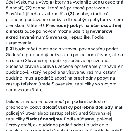
účel výskumu a vývoja (ktorý sa vyčlenil z účelu osobitná
činnosť),
(2)
osobe, ktorá má priznané postavenie
Slováka žijúceho v zahraničí
a (3)
osobe, ktorá má
priznané postavenie osoby s dlhodobým pobytom v inom
členskom štáte EU.
Prechodný pobyt na účel osobitnej
činnosti
bude po novom možné udeliť aj
novinárovi
akreditovanému v Slovenskej republike
. Podľa
ustanovenia
§ 31
bude môcť cudzinec s vízovou povinnosťou podať
žiadosť o prechodný pobyt aj na policajnom útvare, ak sa
na území Slovenskej republiky zdržiava oprávnene.
Súčasná právna úprava uvedené oprávnenie priznáva len
cudzincovi, ktorý nepodlieha vízovému režimu, ostatní
cudzinci musia podať žiadosť na prechodný pobyt na
zastupiteľskom úrade Slovenskej republiky vo svojom
domovskom štáte.
Ďalšou zmenou je povinnosť pri podaní žiadosti o
prechodný pobyt
doložiť všetky potrebné doklady
, inak
policajný útvar alebo zastupiteľský úrad Slovenskej
republiky
žiadosť neprijme
. Podľa súčasnej právnej
úpravy stačí, ak cudzinec podá žiadosť o udelenie
povolenia na prechodný pobyt a potrebné doklady doloží