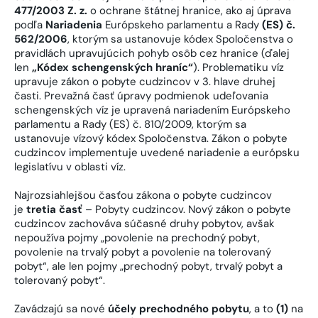
477/2003 Z. z.
o ochrane štátnej hranice, ako aj úprava
podľa
Nariadenia
Európskeho parlamentu a Rady
(ES) č.
562/2006
, ktorým sa ustanovuje kódex Spoločenstva o
pravidlách upravujúcich pohyb osôb cez hranice (ďalej
len
„Kódex schengenských hraníc“
). Problematiku víz
upravuje zákon o pobyte cudzincov v 3. hlave druhej
časti. Prevažná časť úpravy podmienok udeľovania
schengenských víz je upravená nariadením Európskeho
parlamentu a Rady (ES) č. 810/2009, ktorým sa
ustanovuje vízový kódex Spoločenstva. Zákon o pobyte
cudzincov implementuje uvedené nariadenie a európsku
legislatívu v oblasti víz.
Najrozsiahlejšou časťou zákona o pobyte cudzincov
je
tretia časť
– Pobyty cudzincov. Nový zákon o pobyte
cudzincov zachováva súčasné druhy pobytov, avšak
nepoužíva pojmy „povolenie na prechodný pobyt,
povolenie na trvalý pobyt a povolenie na tolerovaný
pobyt“, ale len pojmy „prechodný pobyt, trvalý pobyt a
tolerovaný pobyt“.
Zavádzajú sa nové
účely prechodného pobytu
, a to
(1)
na