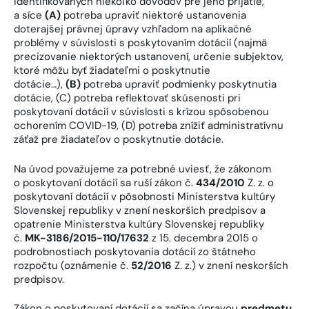
identifikovaných niekoľko dôvodov pre jeho prijatie,
a síce
(A)
potreba upraviť niektoré ustanovenia
doterajšej právnej úpravy vzhľadom na aplikačné
problémy v súvislosti s poskytovaním dotácií (najmä
precizovanie niektorých ustanovení, určenie subjektov,
ktoré môžu byť žiadateľmi o poskytnutie
dotácie…),
(B)
potreba upraviť podmienky poskytnutia
dotácie, (C) potreba reflektovať skúsenosti pri
poskytovaní dotácií v súvislosti s krízou spôsobenou
ochorením COVID-19, (D) potreba znížiť administratívnu
záťaž pre žiadateľov o poskytnutie dotácie.
Na úvod považujeme za potrebné uviesť, že zákonom
o poskytovaní dotácií sa ruší zákon č.
434/2010
Z. z. o
poskytovaní dotácií v pôsobnosti Ministerstva kultúry
Slovenskej republiky v znení neskorších predpisov a
opatrenie Ministerstva kultúry Slovenskej republiky
č.
MK-3186/2015-110/17632
z 15. decembra 2015 o
podrobnostiach poskytovania dotácií zo štátneho
rozpočtu (oznámenie č.
52/2016
Z. z.) v znení neskorších
predpisov.
Zákon o poskytovaní dotácií sa začína úpravou
predmetu