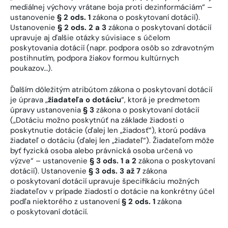
mediálnej výchovy vrátane boja proti dezinformáciám“ –
ustanovenie
§ 2 ods. 1
zákona o poskytovaní dotácií).
Ustanovenie
§ 2 ods. 2 a 3
zákona o poskytovaní dotácií
upravuje aj ďalšie otázky súvisiace s účelom
poskytovania dotácií (napr. podpora osôb so zdravotným
postihnutím, podpora žiakov formou kultúrnych
poukazov…).
Ďalším dôležitým atribútom zákona o poskytovaní dotácií
je úprava „
žiadateľa o dotáciu
“, ktorá je predmetom
úpravy ustanovenia
§ 3
zákona o poskytovaní dotácií
(„Dotáciu možno poskytnúť na základe žiadosti o
poskytnutie dotácie (ďalej len „žiadosť“), ktorú podáva
žiadateľ o dotáciu (ďalej len „žiadateľ“). Žiadateľom môže
byť fyzická osoba alebo právnická osoba určená vo
výzve“ – ustanovenie
§ 3 ods. 1 a 2
zákona o poskytovaní
dotácií). Ustanovenie
§ 3 ods. 3 až 7
zákona
o poskytovaní dotácií upravuje špecifikáciu možných
žiadateľov v prípade žiadostí o dotácie na konkrétny účel
podľa niektorého z ustanovení
§ 2 ods. 1
zákona
o poskytovaní dotácií.