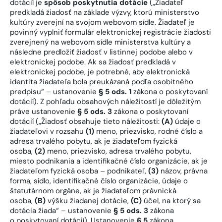
dotácií je
spôsob poskytnutia dotácie
(„Žiadateľ
predkladá žiadosť na základe výzvy, ktorú ministerstvo
kultúry zverejní na svojom webovom sídle. Žiadateľ je
povinný vyplniť formulár elektronickej registrácie žiadosti
zverejnený na webovom sídle ministerstva kultúry a
následne predložiť žiadosť v listinnej podobe alebo v
elektronickej podobe. Ak sa žiadosť predkladá v
elektronickej podobe, je potrebné, aby elektronická
identita žiadateľa bola preukázaná podľa osobitného
predpisu“ – ustanovenie
§ 5 ods. 1
zákona o poskytovaní
dotácií). Z pohľadu obsahových náležitostí je dôležitým
práve ustanovenie
§ 5 ods. 3
zákona o poskytovaní
dotácií („Žiadosť obsahuje tieto náležitosti:
(A)
údaje o
žiadateľovi v rozsahu
(1)
meno, priezvisko, rodné číslo a
adresa trvalého pobytu, ak je žiadateľom fyzická
osoba,
(2)
meno, priezvisko, adresa trvalého pobytu,
miesto podnikania a identifikačné číslo organizácie, ak je
žiadateľom fyzická osoba – podnikateľ,
(3)
názov, právna
forma, sídlo, identifikačné číslo organizácie, údaje o
štatutárnom orgáne, ak je žiadateľom právnická
osoba,
(B)
výšku žiadanej dotácie,
(C)
účel, na ktorý sa
dotácia žiada“ – ustanovenie
§ 5 ods. 3
zákona
o poskytovaní dotácií). Ustanovenie
§ 5
zákona