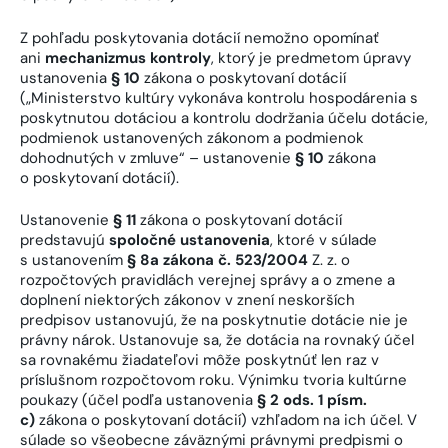
Z pohľadu poskytovania dotácií nemožno opomínať
ani
mechanizmus kontroly
, ktorý je predmetom úpravy
ustanovenia
§ 10
zákona o poskytovaní dotácií
(„Ministerstvo kultúry vykonáva kontrolu hospodárenia s
poskytnutou dotáciou a kontrolu dodržania účelu dotácie,
podmienok ustanovených zákonom a podmienok
dohodnutých v zmluve“ – ustanovenie
§ 10
zákona
o poskytovaní dotácií).
Ustanovenie
§ 11
zákona o poskytovaní dotácií
predstavujú
spoločné ustanovenia
, ktoré v súlade
s ustanovením
§ 8a zákona č. 523/2004
Z. z. o
rozpočtových pravidlách verejnej správy a o zmene a
doplnení niektorých zákonov v znení neskorších
predpisov ustanovujú, že na poskytnutie dotácie nie je
právny nárok. Ustanovuje sa, že dotácia na rovnaký účel
sa rovnakému žiadateľovi môže poskytnúť len raz v
príslušnom rozpočtovom roku. Výnimku tvoria kultúrne
poukazy (účel podľa ustanovenia
§ 2 ods. 1 písm.
c)
zákona o poskytovaní dotácií) vzhľadom na ich účel. V
súlade so všeobecne záväznými právnymi predpismi o