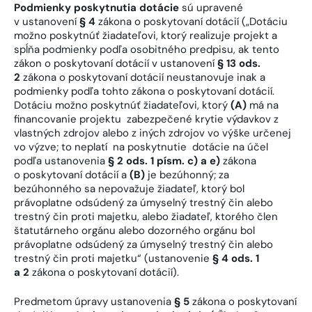
Podmienky poskytnutia dotácie
sú upravené
v ustanovení
§ 4
zákona o poskytovaní dotácií („Dotáciu
možno poskytnúť žiadateľovi, ktorý realizuje projekt a
spĺňa podmienky podľa osobitného predpisu, ak tento
zákon o poskytovaní dotácií v ustanovení
§ 13 ods.
2
zákona o poskytovaní dotácií neustanovuje inak a
podmienky podľa tohto zákona o poskytovaní dotácií.
Dotáciu možno poskytnúť žiadateľovi, ktorý
(A)
má na
financovanie projektu zabezpečené krytie výdavkov z
vlastných zdrojov alebo z iných zdrojov vo výške určenej
vo výzve; to neplatí na poskytnutie dotácie na účel
podľa ustanovenia
§ 2 ods. 1 písm. c) a e)
zákona
o poskytovaní dotácií a
(B)
je bezúhonný; za
bezúhonného sa nepovažuje žiadateľ, ktorý bol
právoplatne odsúdený za úmyselný trestný čin alebo
trestný čin proti majetku, alebo žiadateľ, ktorého člen
štatutárneho orgánu alebo dozorného orgánu bol
právoplatne odsúdený za úmyselný trestný čin alebo
trestný čin proti majetku“ (ustanovenie
§ 4 ods. 1
a 2
zákona o poskytovaní dotácií).
Predmetom úpravy ustanovenia
§ 5
zákona o poskytovaní