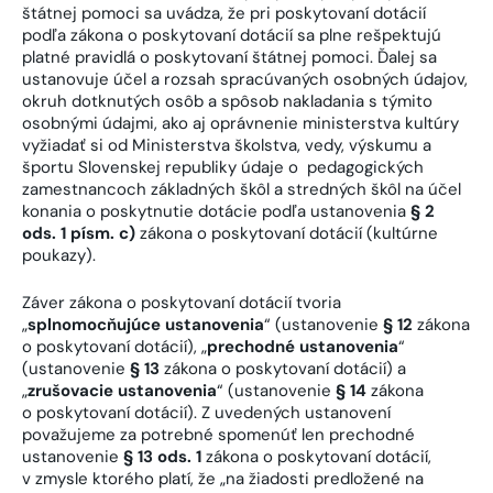
štátnej pomoci sa uvádza, že pri poskytovaní dotácií
podľa zákona o poskytovaní dotácií sa plne rešpektujú
platné pravidlá o poskytovaní štátnej pomoci. Ďalej sa
ustanovuje účel a rozsah spracúvaných osobných údajov,
okruh dotknutých osôb a spôsob nakladania s týmito
osobnými údajmi, ako aj oprávnenie ministerstva kultúry
vyžiadať si od Ministerstva školstva, vedy, výskumu a
športu Slovenskej republiky údaje o pedagogických
zamestnancoch základných škôl a stredných škôl na účel
konania o poskytnutie dotácie podľa ustanovenia
§ 2
ods. 1 písm. c)
zákona o poskytovaní dotácií (kultúrne
poukazy).
Záver zákona o poskytovaní dotácií tvoria
„
splnomocňujúce ustanovenia
“ (ustanovenie
§ 12
zákona
o poskytovaní dotácií), „
prechodné ustanovenia
“
(ustanovenie
§ 13
zákona o poskytovaní dotácií) a
„
zrušovacie ustanovenia
“ (ustanovenie
§ 14
zákona
o poskytovaní dotácií). Z uvedených ustanovení
považujeme za potrebné spomenúť len prechodné
ustanovenie
§ 13 ods. 1
zákona o poskytovaní dotácií,
v zmysle ktorého platí, že „na žiadosti predložené na