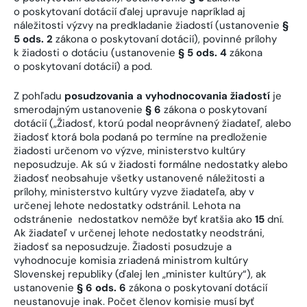
o poskytovaní dotácií ďalej upravuje napríklad aj
náležitosti výzvy na predkladanie žiadostí (ustanovenie
§
5 ods. 2
zákona o poskytovaní dotácií), povinné prílohy
k žiadosti o dotáciu (ustanovenie
§ 5 ods. 4
zákona
o poskytovaní dotácií) a pod.
Z pohľadu
posudzovania a vyhodnocovania žiadostí
je
smerodajným ustanovenie
§ 6
zákona o poskytovaní
dotácií („Žiadosť, ktorú podal neoprávnený žiadateľ, alebo
žiadosť ktorá bola podaná po termíne na predloženie
žiadosti určenom vo výzve, ministerstvo kultúry
neposudzuje. Ak sú v žiadosti formálne nedostatky alebo
žiadosť neobsahuje všetky ustanovené náležitosti a
prílohy, ministerstvo kultúry vyzve žiadateľa, aby v
určenej lehote nedostatky odstránil. Lehota na
odstránenie nedostatkov nemôže byť kratšia ako
15
dní.
Ak žiadateľ v určenej lehote nedostatky neodstráni,
žiadosť sa neposudzuje. Žiadosti posudzuje a
vyhodnocuje komisia zriadená ministrom kultúry
Slovenskej republiky (ďalej len „minister kultúry“), ak
ustanovenie
§ 6 ods. 6
zákona o poskytovaní dotácií
neustanovuje inak. Počet členov komisie musí byť