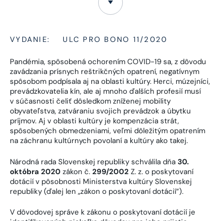
VYDANIE:
ULC PRO BONO 11/2020
Pandémia, spôsobená ochorením COVID-19 sa, z dôvodu
zavádzania prísnych reštrikčných opatrení, negatívnym
spôsobom podpísala aj na oblasti kultúry. Herci, múzejníci,
prevádzkovatelia kín, ale aj mnoho ďalších profesií musí
v súčasnosti čeliť dôsledkom zníženej mobility
obyvateľstva, zatváraniu svojich prevádzok a úbytku
príjmov. Aj v oblasti kultúry je kompenzácia strát,
spôsobených obmedzeniami, veľmi dôležitým opatrením
na záchranu kultúrnych povolaní a kultúry ako takej.
Národná rada Slovenskej republiky schválila dňa
30.
októbra 2020
zákon č.
299/2002
Z. z. o poskytovaní
dotácií v pôsobnosti Ministerstva kultúry Slovenskej
republiky (ďalej len „zákon o poskytovaní dotácií“).
V dôvodovej správe k zákonu o poskytovaní dotácií je