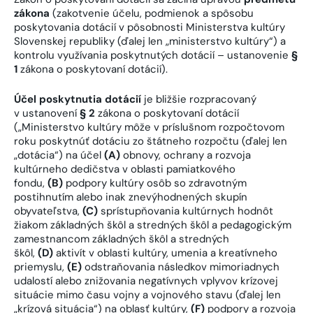
zákona
(zakotvenie účelu, podmienok a spôsobu
poskytovania dotácií v pôsobnosti Ministerstva kultúry
Slovenskej republiky (ďalej len „ministerstvo kultúry“) a
kontrolu využívania poskytnutých dotácií – ustanovenie
§
1
zákona o poskytovaní dotácií).
Účel poskytnutia dotácií
je bližšie rozpracovaný
v ustanovení
§ 2
zákona o poskytovaní dotácií
(„Ministerstvo kultúry môže v príslušnom rozpočtovom
roku poskytnúť dotáciu zo štátneho rozpočtu (ďalej len
„dotácia“) na účel
(A)
obnovy, ochrany a rozvoja
kultúrneho dedičstva v oblasti pamiatkového
fondu,
(B)
podpory kultúry osôb so zdravotným
postihnutím alebo inak znevýhodnených skupín
obyvateľstva,
(C)
sprístupňovania kultúrnych hodnôt
žiakom základných škôl a stredných škôl a pedagogickým
zamestnancom základných škôl a stredných
škôl,
(D)
aktivít v oblasti kultúry, umenia a kreatívneho
priemyslu,
(E)
odstraňovania následkov mimoriadnych
udalostí alebo znižovania negatívnych vplyvov krízovej
situácie mimo času vojny a vojnového stavu (ďalej len
„krízová situácia“) na oblasť kultúry,
(F)
podpory a rozvoja