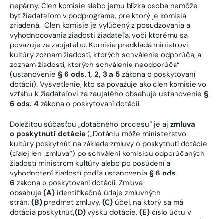
nepárny. Člen komisie alebo jemu blízka osoba nemôže
byť žiadateľom v podprograme, pre ktorý je komisia
zriadená. Člen komisie je vylúčený z posudzovania a
vyhodnocovania žiadosti žiadateľa, voči ktorému sa
považuje za zaujatého. Komisia predkladá ministrovi
kultúry zoznam žiadostí, ktorých schválenie odporúča, a
zoznam žiadostí, ktorých schválenie neodporúča“
(ustanovenie
§ 6 ods. 1, 2, 3 a 5
zákona o poskytovaní
dotácií). Vysvetlenie, kto sa považuje ako člen komisie vo
vzťahu k žiadateľovi za zaujatého obsahuje ustanovenie
§
6 ods. 4
zákona o poskytovaní dotácií.
Dôležitou súčasťou „dotačného procesu“ je aj
zmluva
o poskytnutí dotácie
(„Dotáciu môže ministerstvo
kultúry poskytnúť na základe zmluvy o poskytnutí dotácie
(ďalej len „zmluva“) po schválení komisiou odporúčaných
žiadostí ministrom kultúry alebo po posúdení a
vyhodnotení žiadostí podľa ustanovenia
§ 6 ods.
6
zákona o poskytovaní dotácií. Zmluva
obsahuje
(A)
identifikačné údaje zmluvných
strán,
(B)
predmet zmluvy,
(C)
účel, na ktorý sa má
dotácia poskytnúť
,(D)
výšku dotácie,
(E)
číslo účtu v