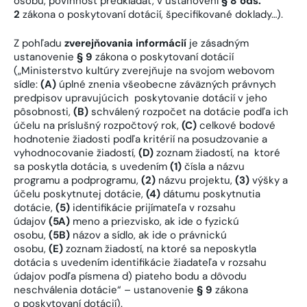
osobu, povinnosť predkladať, v ustanovení
§ 8 ods.
2
zákona o poskytovaní dotácií, špecifikované doklady…).
Z pohľadu
zverejňovania informácií
je zásadným
ustanovenie
§ 9
zákona o poskytovaní dotácií
(„Ministerstvo kultúry zverejňuje na svojom webovom
sídle:
(A)
úplné znenia všeobecne záväzných právnych
predpisov upravujúcich poskytovanie dotácií v jeho
pôsobnosti,
(B)
schválený rozpočet na dotácie podľa ich
účelu na príslušný rozpočtový rok,
(C)
celkové bodové
hodnotenie žiadosti podľa kritérií na posudzovanie a
vyhodnocovanie žiadostí,
(D)
zoznam žiadostí, na ktoré
sa poskytla dotácia, s uvedením
(1)
čísla a názvu
programu a podprogramu,
(2)
názvu projektu,
(3)
výšky a
účelu poskytnutej dotácie,
(4)
dátumu poskytnutia
dotácie,
(5)
identifikácie prijímateľa v rozsahu
údajov
(5A)
meno a priezvisko, ak ide o fyzickú
osobu,
(5B)
názov a sídlo, ak ide o právnickú
osobu,
(E)
zoznam žiadostí, na ktoré sa neposkytla
dotácia s uvedením identifikácie žiadateľa v rozsahu
údajov podľa písmena d) piateho bodu a dôvodu
neschválenia dotácie“ – ustanovenie
§ 9
zákona
o poskytovaní dotácií).