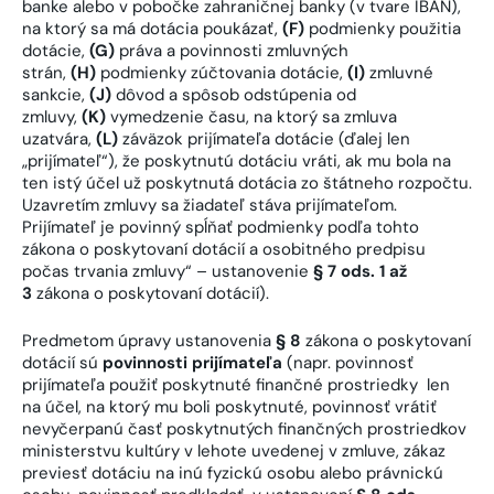
banke alebo v pobočke zahraničnej banky (v tvare IBAN),
na ktorý sa má dotácia poukázať,
(F)
podmienky použitia
dotácie,
(G)
práva a povinnosti zmluvných
strán,
(H)
podmienky zúčtovania dotácie,
(I)
zmluvné
sankcie,
(J)
dôvod a spôsob odstúpenia od
zmluvy,
(K)
vymedzenie času, na ktorý sa zmluva
uzatvára,
(L)
záväzok prijímateľa dotácie (ďalej len
„prijímateľ“), že poskytnutú dotáciu vráti, ak mu bola na
ten istý účel už poskytnutá dotácia zo štátneho rozpočtu.
Uzavretím zmluvy sa žiadateľ stáva prijímateľom.
Prijímateľ je povinný spĺňať podmienky podľa tohto
zákona o poskytovaní dotácií a osobitného predpisu
počas trvania zmluvy“ – ustanovenie
§ 7 ods. 1 až
3
zákona o poskytovaní dotácií).
Predmetom úpravy ustanovenia
§ 8
zákona o poskytovaní
dotácií sú
povinnosti prijímateľa
(napr. povinnosť
prijímateľa použiť poskytnuté finančné prostriedky len
na účel, na ktorý mu boli poskytnuté, povinnosť vrátiť
nevyčerpanú časť poskytnutých finančných prostriedkov
ministerstvu kultúry v lehote uvedenej v zmluve, zákaz
previesť dotáciu na inú fyzickú osobu alebo právnickú