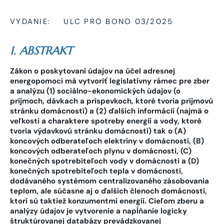
VYDANIE:
ULC PRO BONO 03/2025
1. ABSTRAKT
Zákon o poskytovaní údajov na účel adresnej
energopomoci má vytvoriť legislatívny rámec pre zber
a analýzu (1) sociálno-ekonomických údajov (o
príjmoch, dávkach a príspevkoch, ktoré tvoria príjmovú
stránku domácností) a (2) ďalších informácií (najmä o
veľkosti a charaktere spotreby energií a vody, ktoré
tvoria výdavkovú stránku domácností) tak o (A)
koncových odberateľoch elektriny v domácnosti, (B)
koncových odberateľoch plynu v domácnosti, (C)
konečných spotrebiteľoch vody v domácnosti a (D)
konečných spotrebiteľoch tepla v domácnosti,
dodávaného systémom centralizovaného zásobovania
teplom, ale súčasne aj o ďalších členoch domácností,
ktorí sú taktiež konzumentmi energií. Cieľom zberu a
analýzy údajov je vytvorenie a napĺňanie logicky
štruktúrovanej databázy prevádzkovanej