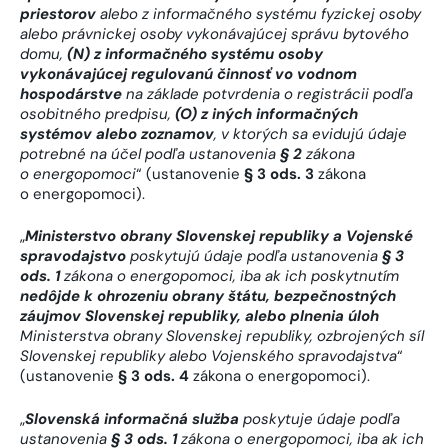
priestorov
alebo z informačného systému fyzickej osoby
alebo právnickej osoby vykonávajúcej správu bytového
domu,
(N) z informačného systému osoby
vykonávajúcej regulovanú činnosť vo vodnom
hospodárstve
na základe potvrdenia o registrácii podľa
osobitného predpisu,
(O) z iných informačných
systémov alebo zoznamov
, v ktorých sa evidujú údaje
potrebné na účel podľa ustanovenia
§ 2
zákona
o energopomoci
“ (ustanovenie
§ 3 ods. 3
zákona
o energopomoci).
„
Ministerstvo obrany Slovenskej republiky a Vojenské
spravodajstvo
poskytujú údaje podľa ustanovenia
§ 3
ods. 1
zákona o energopomoci, iba ak ich poskytnutím
nedôjde k ohrozeniu obrany štátu, bezpečnostných
záujmov Slovenskej republiky, alebo plnenia úloh
Ministerstva obrany Slovenskej republiky, ozbrojených síl
Slovenskej republiky alebo Vojenského spravodajstva
“
(ustanovenie
§ 3 ods. 4
zákona o energopomoci).
„
Slovenská informačná služba
poskytuje údaje podľa
ustanovenia
§ 3 ods. 1
zákona o energopomoci, iba ak ich