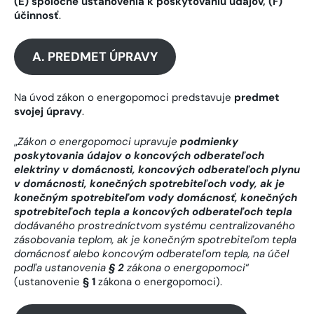
(E) spoločné ustanovenia k poskytovaniu údajov, (F)
účinnosť
.
A. PREDMET ÚPRAVY
Na úvod zákon o energopomoci predstavuje
predmet
svojej úpravy
.
„
Zákon o energopomoci upravuje
podmienky
poskytovania údajov o koncových odberateľoch
elektriny v domácnosti, koncových odberateľoch plynu
v domácnosti, konečných spotrebiteľoch vody, ak je
konečným spotrebiteľom vody domácnosť, konečných
spotrebiteľoch tepla a koncových odberateľoch tepla
dodávaného prostredníctvom systému centralizovaného
zásobovania teplom, ak je konečným spotrebiteľom tepla
domácnosť alebo koncovým odberateľom tepla, na účel
podľa ustanovenia
§ 2
zákona o energopomoci
“
(ustanovenie
§ 1
zákona o energopomoci).