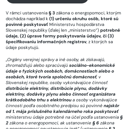
V rámci ustanovenia
§ 3
zákona o energopomoci, ktorým
dochádza napríklad k
(1) určeniu okruhu osôb, ktoré sú
povinné poskytovať
Ministerstvu hospodárstva
Slovenskej republiky (ďalej len „ministerstvo“)
potrebné
údaje, (2) úprave formy poskytovania údajov, či (3)
špecifikovaniu informačných registrov
, z ktorých sa
údaje poskytujú.
„
Orgány verejnej správy a iné osoby, ak získavajú,
zhromažďujú alebo spracúvajú
sociálno-ekonomické
údaje o fyzických osobách, domácnostiach alebo o
osobách, ktoré tvoria spoločnú domácnosť
, v
Slovenskej republike, osoby vykonávajúce činnosť
distribúcie elektriny, distribúcie plynu, dodávky
elektriny, dodávky plynu alebo činnosť organizátora
krátkodobého trhu s elektrinou
a osoby vykonávajúce
činnosti podľa osobitného predpisu sú povinné
najskôr
od 1. mája príslušného kalendárneho roka poskytovať
ministerstvu údaje potrebné na účel podľa ustanovenia
§
2
zákona o energopomoci, ak ustanovenie
§ 6
zákona
o energopomoci neustanovuje inak
“ (ustanovenie
§ 3