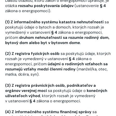
Ďalšou otázkou, ktorú zákon o energopomoci upravuje, je
otázka
rozsahu poskytovania údajov
(ustanovenie
§ 4
zákona o energopomoci).
(1) Z informačného systému katastra nehnuteľností
sa
poskytujú údaje o bytoch a domoch, ktorých rozsah je
vymedzený v ustanovení
§ 4
zákona o energopomoci,
pričom
druhom nehnuteľnosti sa rozumie rodinný dom,
bytový dom alebo byt v bytovom dome
.
(2) Z registra fyzických osôb
sa poskytujú údaje, ktorých
rozsah je vymedzený v ustanovení
§ 4
zákona o
energopomoci, pričom
údajmi o rodinných vzťahoch sa
rozumejú vzťahy medzi členmi rodiny
(manžel/ka, otec,
matka, dcéra, syn).
(3) Z registra právnických osôb, podnikateľov a
orgánov verejnej moci
sa poskytujú údaje o
konečných
užívateľoch výhod
, ktorých rozsah je vymedzený
v ustanovení
§ 4
zákona o energopomoci.
(4) Z informačného systému finančnej správy
sa