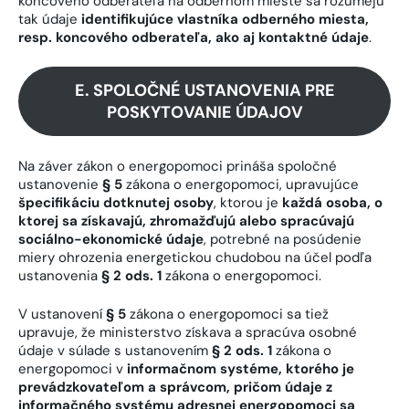
koncového odberateľa na odbernom mieste sa rozumejú
tak údaje
identifikujúce vlastníka odberného miesta,
resp. koncového odberateľa, ako aj kontaktné údaje
.
E. SPOLOČNÉ USTANOVENIA PRE
POSKYTOVANIE ÚDAJOV
Na záver zákon o energopomoci prináša spoločné
ustanovenie
§ 5
zákona o energopomoci, upravujúce
špecifikáciu dotknutej osoby
, ktorou je
každá osoba, o
ktorej sa získavajú, zhromažďujú alebo spracúvajú
sociálno-ekonomické údaje
, potrebné na posúdenie
miery ohrozenia energetickou chudobou na účel podľa
ustanovenia
§ 2 ods. 1
zákona o energopomoci.
V ustanovení
§ 5
zákona o energopomoci sa tiež
upravuje, že ministerstvo získava a spracúva osobné
údaje v súlade s ustanovením
§ 2 ods. 1
zákona o
energopomoci v
informačnom systéme, ktorého je
prevádzkovateľom a správcom, pričom údaje z
informačného systému adresnej energopomoci sa