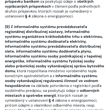
príspevku baníkom
sa poskytujú údaje o
všetkých
vyplácaných príspevkoch
v členení podľa jednotlivých
druhov príspevkov, ktorých rozsah je vymedzený v
ustanovení
§ 4
zákona o energopomoci.
(9) Z informačného systému prevádzkovateľa
regionálnej distribučnej sústavy, informačného
systému organizátora krátkodobého trhu s elektrinou,
informačného systému dodávateľa elektriny,
informačného systému prevádzkovateľa distribučnej
siete, informačného systému dodávateľa plynu,
informačného systému osoby podnikajúcej v tepelnej
energetike, informačného systému fyzickej osoby
alebo právnickej osoby vykonávajúcej správu bytového
domu
, ktorá rozpočítava množstvo vyrobeného tepla
konečným spotrebiteľom a z
informačného systému
osoby vykonávajúcej regulovanú činnosť vo vodnom
hospodárstve
na základe potvrdenia o registrácii podľa
osobitného predpisu, sa poskytujú údaje o
odberných
miestach
a spotrebe energií
, ktorých rozsah je
vymedzený v ustanovení
§ 4
zákona o energopomoci,
pričom údajmi o vlastníkovi odberného miesta, resp.