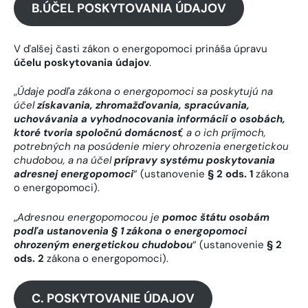
B.ÚČEL POSKYTOVANIA ÚDAJOV
V ďalšej časti zákon o energopomoci prináša úpravu
účelu
poskytovania údajov
.
„
Údaje podľa zákona o energopomoci sa poskytujú na
účel
získavania, zhromažďovania, spracúvania,
uchovávania a vyhodnocovania informácií o osobách,
ktoré tvoria spoločnú domácnosť
, a o ich príjmoch,
potrebných na posúdenie miery ohrozenia energetickou
chudobou, a na účel
prípravy systému poskytovania
adresnej energopomoci
“ (ustanovenie
§ 2 ods. 1
zákona
o energopomoci).
„
Adresnou energopomocou je
pomoc štátu osobám
podľa ustanovenia § 1 zákona o energopomoci
ohrozeným energetickou chudobou
“ (ustanovenie
§ 2
ods. 2
zákona o energopomoci).
C. POSKYTOVANIE ÚDAJOV