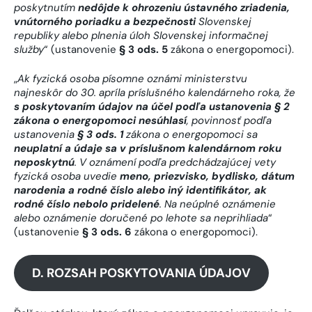
poskytnutím
nedôjde k ohrozeniu ústavného zriadenia,
vnútorného poriadku a bezpečnosti
Slovenskej
republiky alebo plnenia úloh Slovenskej informačnej
služby
“ (ustanovenie
§ 3 ods. 5
zákona o energopomoci).
„
Ak fyzická osoba písomne oznámi ministerstvu
najneskôr do 30. apríla príslušného kalendárneho roka, že
s poskytovaním údajov na účel podľa ustanovenia § 2
zákona o energopomoci nesúhlasí
, povinnosť podľa
ustanovenia
§ 3 ods. 1
zákona o energopomoci sa
neuplatní a údaje sa v príslušnom kalendárnom roku
neposkytnú
. V oznámení podľa predchádzajúcej vety
fyzická osoba uvedie
meno, priezvisko, bydlisko, dátum
narodenia a rodné číslo alebo iný identifikátor
,
ak
rodné číslo nebolo pridelené
. Na neúplné oznámenie
alebo oznámenie doručené po lehote sa neprihliada
“
(ustanovenie
§ 3 ods. 6
zákona o energopomoci).
D. ROZSAH POSKYTOVANIA ÚDAJOV