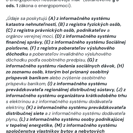
ods. 1
zákona o energopomoci).
„
Údaje sa poskytujú
(A) z informačného systému
katastra nehnuteľností, (B) z registra fyzických osôb,
(C) z registra právnických osôb, podnikateľov
a
orgánov verejnej moci,
(D) z informačného systému
finančnej správy, (E) z informačného systému Sociálnej
poisťovne, (F) z registra poberateľov výsluhového
dôchodku
a poberateľov invalidného výsluhového
dôchodku podľa osobitného predpisu,
(G) z
informačného systému riadenia sociálnych dávok, (H)
zo zoznamu osôb, ktorým bol priznaný osobitný
príspevok baníkom
alebo zvýšenie osobitného
príspevku baníkom,
(I) z informačného systému
prevádzkovateľa regionálnej distribučnej sústavy, (J) z
informačného systému organizátora krátkodobého trhu
s elektrinou a z informačného systému dodávateľa
elektriny,
(K) z informačného systému prevádzkovateľa
distribučnej siete
a z informačného systému dodávateľa
plynu,
(L) z informačného systému osoby podnikajúcej
v tepelnej energetike, (M) z informačného systému
spoločenstva vlastníkov bytov a nebytových