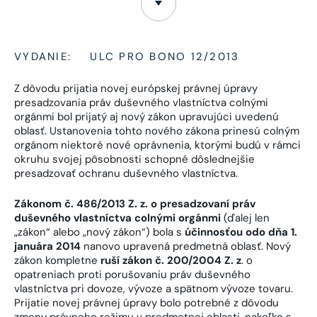
VYDANIE:
ULC PRO BONO 12/2013
Z dôvodu prijatia novej európskej právnej úpravy
presadzovania práv duševného vlastníctva colnými
orgánmi bol prijatý aj nový zákon upravujúci uvedenú
oblasť. Ustanovenia tohto nového zákona prinesú colným
orgánom niektoré nové oprávnenia, ktorými budú v rámci
okruhu svojej pôsobnosti schopné dôslednejšie
presadzovať ochranu duševného vlastníctva.
Zákonom č. 486/2013 Z. z. o presadzovaní práv
duševného vlastníctva colnými orgánmi
(ďalej len
„zákon“ alebo „nový zákon“) bola s
účinnosťou odo dňa 1.
januára 2014
nanovo upravená predmetná oblasť. Nový
zákon kompletne
ruší zákon č. 200/2004 Z. z
. o
opatreniach proti porušovaniu práv duševného
vlastníctva pri dovoze, vývoze a spätnom vývoze tovaru.
Prijatie novej právnej úpravy bolo potrebné z dôvodu
zmeny právneho režimu v predmetnej oblasti, nakoľko s