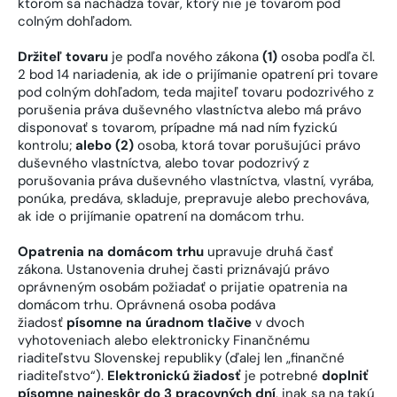
ktorom sa nachádza tovar, ktorý nie je tovarom pod
colným dohľadom.
Držiteľ tovaru
je podľa nového zákona
(1)
osoba podľa čl.
2 bod 14 nariadenia, ak ide o prijímanie opatrení pri tovare
pod colným dohľadom, teda majiteľ tovaru podozrivého z
porušenia práva duševného vlastníctva alebo má právo
disponovať s tovarom, prípadne má nad ním fyzickú
kontrolu;
alebo (2)
osoba, ktorá tovar porušujúci právo
duševného vlastníctva, alebo tovar podozrivý z
porušovania práva duševného vlastníctva, vlastní, vyrába,
ponúka, predáva, skladuje, prepravuje alebo prechováva,
ak ide o prijímanie opatrení na domácom trhu.
Opatrenia na domácom trhu
upravuje druhá časť
zákona. Ustanovenia druhej časti priznávajú právo
oprávneným osobám požiadať o prijatie opatrenia na
domácom trhu. Oprávnená osoba podáva
žiadosť
písomne na úradnom tlačive
v dvoch
vyhotoveniach alebo elektronicky Finančnému
riaditeľstvu Slovenskej republiky (ďalej len „finančné
riaditeľstvo“).
Elektronickú žiadosť
je potrebné
doplniť
písomne najneskôr do 3 pracovných dní
, inak sa na takú