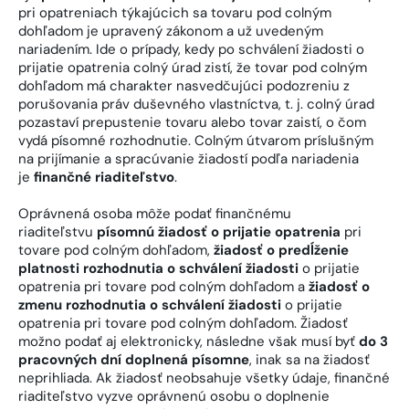
pri opatreniach týkajúcich sa tovaru pod colným
dohľadom je upravený zákonom a už uvedeným
nariadením. Ide o prípady, kedy po schválení žiadosti o
prijatie opatrenia colný úrad zistí, že tovar pod colným
dohľadom má charakter nasvedčujúci podozreniu z
porušovania práv duševného vlastníctva, t. j. colný úrad
pozastaví prepustenie tovaru alebo tovar zaistí, o čom
vydá písomné rozhodnutie. Colným útvarom príslušným
na prijímanie a spracúvanie žiadostí podľa nariadenia
je
finančné riaditeľstvo
.
Oprávnená osoba môže podať finančnému
riaditeľstvu
písomnú žiadosť o prijatie opatrenia
pri
tovare pod colným dohľadom,
žiadosť o predĺženie
platnosti rozhodnutia o schválení žiadosti
o prijatie
opatrenia pri tovare pod colným dohľadom a
žiadosť o
zmenu rozhodnutia o schválení žiadosti
o prijatie
opatrenia pri tovare pod colným dohľadom. Žiadosť
možno podať aj elektronicky, následne však musí byť
do 3
pracovných dní doplnená písomne
, inak sa na žiadosť
neprihliada. Ak žiadosť neobsahuje všetky údaje, finančné
riaditeľstvo vyzve oprávnenú osobu o doplnenie