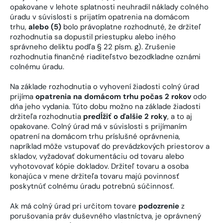
opakovane v lehote splatnosti neuhradil náklady colného
úradu v súvislosti s prijatím opatrenia na domácom
trhu,
alebo (5)
bolo právoplatne rozhodnuté, že držiteľ
rozhodnutia sa dopustil priestupku alebo iného
správneho deliktu podľa § 22 písm. g). Zrušenie
rozhodnutia finančné riaditeľstvo bezodkladne oznámi
colnému úradu.
Na základe rozhodnutia o vyhovení žiadosti colný úrad
prijíma
opatrenia na domácom trhu počas 2 rokov
odo
dňa jeho vydania. Túto dobu možno na základe žiadosti
držiteľa rozhodnutia
predĺžiť o ďalšie 2 roky
, a to aj
opakovane. Colný úrad má v súvislosti s prijímaním
opatrení na domácom trhu príslušné oprávnenia,
napríklad môže vstupovať do prevádzkových priestorov a
skladov, vyžadovať dokumentáciu od tovaru alebo
vyhotovovať kópie dokladov. Držiteľ tovaru a osoba
konajúca v mene držiteľa tovaru majú povinnosť
poskytnúť colnému úradu potrebnú súčinnosť.
Ak má colný úrad pri určitom tovare
podozrenie
z
porušovania práv duševného vlastníctva, je oprávnený