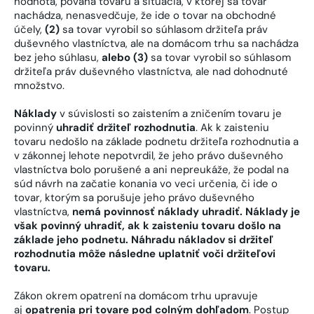
hodnota, povaha tovaru a situácia, v ktorej sa tovar
nachádza, nenasvedčuje, že ide o tovar na obchodné
účely,
(2)
sa tovar vyrobil so súhlasom držiteľa práv
duševného vlastníctva, ale na domácom trhu sa nachádza
bez jeho súhlasu,
alebo (3)
sa tovar vyrobil so súhlasom
držiteľa práv duševného vlastníctva, ale nad dohodnuté
množstvo.
Náklady
v súvislosti so zaistením a zničením tovaru je
povinný
uhradiť držiteľ rozhodnutia
. Ak k zaisteniu
tovaru nedošlo na základe podnetu držiteľa rozhodnutia a
v zákonnej lehote nepotvrdil, že jeho právo duševného
vlastníctva bolo porušené a ani nepreukáže, že podal na
súd návrh na začatie konania vo veci určenia, či ide o
tovar, ktorým sa porušuje jeho právo duševného
vlastníctva,
nemá povinnosť náklady uhradiť. Náklady je
však povinný uhradiť, ak k zaisteniu tovaru došlo na
základe jeho podnetu. Náhradu nákladov si držiteľ
rozhodnutia môže následne uplatniť voči držiteľovi
tovaru.
Zákon okrem opatrení na domácom trhu upravuje
aj
opatrenia pri tovare pod colným dohľadom
. Postup