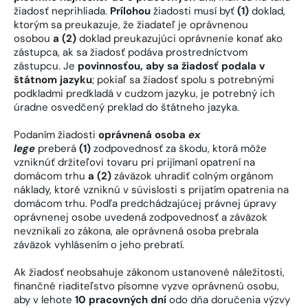
žiadosť neprihliada.
Prílohou
žiadosti musí byť
(1)
doklad,
ktorým sa preukazuje, že žiadateľ je oprávnenou
osobou
a (2)
doklad preukazujúci oprávnenie konať ako
zástupca, ak sa žiadosť podáva prostredníctvom
zástupcu. Je
povinnosťou, aby sa žiadosť podala v
štátnom jazyku
; pokiaľ sa žiadosť spolu s potrebnými
podkladmi predkladá v cudzom jazyku, je potrebný ich
úradne osvedčený preklad do štátneho jazyka.
Podaním žiadosti
oprávnená osoba
ex
lege
preberá
(1)
zodpovednosť za škodu, ktorá môže
vzniknúť držiteľovi tovaru pri prijímaní opatrení na
domácom trhu
a (2)
záväzok uhradiť colným orgánom
náklady, ktoré vzniknú v súvislosti s prijatím opatrenia na
domácom trhu. Podľa predchádzajúcej právnej úpravy
oprávnenej osobe uvedená zodpovednosť a záväzok
nevznikali zo zákona, ale oprávnená osoba prebrala
záväzok vyhlásením o jeho prebratí.
Ak žiadosť neobsahuje zákonom ustanovené náležitosti,
finančné riaditeľstvo písomne vyzve oprávnenú osobu,
aby v lehote
10 pracovných dní
odo dňa doručenia výzvy