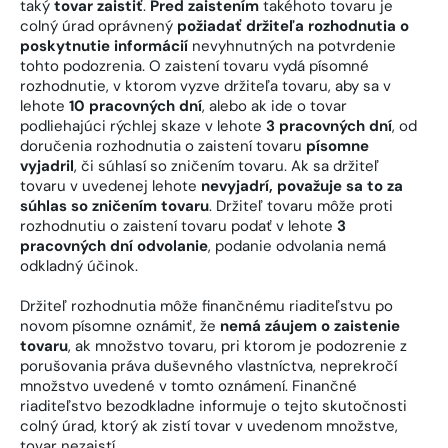
taký
tovar zaistiť
.
Pred zaistením
takéhoto tovaru je
colný úrad oprávnený
požiadať držiteľa rozhodnutia o
poskytnutie informácií
nevyhnutných na potvrdenie
tohto podozrenia. O zaistení tovaru vydá písomné
rozhodnutie, v ktorom vyzve držiteľa tovaru, aby sa v
lehote
10 pracovných dní
, alebo ak ide o tovar
podliehajúci rýchlej skaze v lehote
3 pracovných dní
, od
doručenia rozhodnutia o zaistení tovaru
písomne
vyjadril
, či súhlasí so zničením tovaru. Ak sa držiteľ
tovaru v uvedenej lehote
nevyjadrí, považuje sa to za
súhlas so zničením tovaru
. Držiteľ tovaru môže proti
rozhodnutiu o zaistení tovaru podať v lehote
3
pracovných dní odvolanie
, podanie odvolania nemá
odkladný účinok.
Držiteľ rozhodnutia môže finančnému riaditeľstvu po
novom písomne oznámiť, že
nemá záujem o zaistenie
tovaru
, ak množstvo tovaru, pri ktorom je podozrenie z
porušovania práva duševného vlastníctva, neprekročí
množstvo uvedené v tomto oznámení. Finančné
riaditeľstvo bezodkladne informuje o tejto skutočnosti
colný úrad, ktorý ak zistí tovar v uvedenom množstve,
tovar nezaistí.