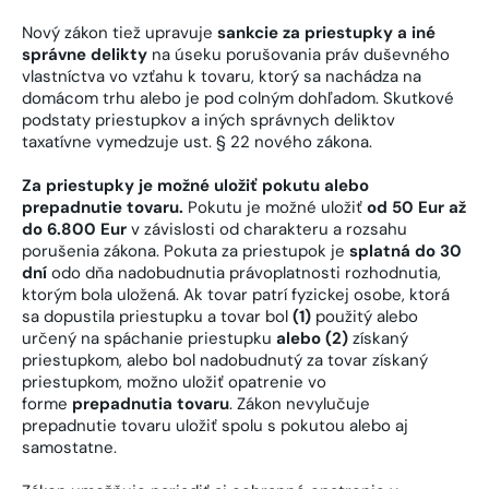
Nový zákon tiež upravuje
sankcie za priestupky a iné
správne delikty
na úseku porušovania práv duševného
vlastníctva vo vzťahu k tovaru, ktorý sa nachádza na
domácom trhu alebo je pod colným dohľadom. Skutkové
podstaty priestupkov a iných správnych deliktov
taxatívne vymedzuje ust. § 22 nového zákona.
Za priestupky je možné uložiť pokutu alebo
prepadnutie tovaru.
Pokutu je možné uložiť
od 50 Eur až
do 6.800 Eur
v závislosti od charakteru a rozsahu
porušenia zákona. Pokuta za priestupok je
splatná do 30
dní
odo dňa nadobudnutia právoplatnosti rozhodnutia,
ktorým bola uložená. Ak tovar patrí fyzickej osobe, ktorá
sa dopustila priestupku a tovar bol
(1)
použitý alebo
určený na spáchanie priestupku
alebo (2)
získaný
priestupkom, alebo bol nadobudnutý za tovar získaný
priestupkom, možno uložiť opatrenie vo
forme
prepadnutia tovaru
. Zákon nevylučuje
prepadnutie tovaru uložiť spolu s pokutou alebo aj
samostatne.