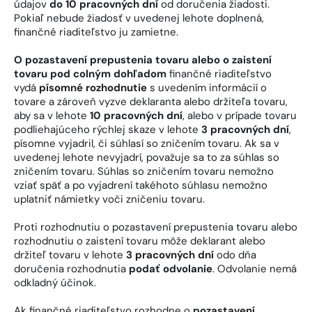
údajov
do 10 pracovných dní
od doručenia žiadosti.
Pokiaľ nebude žiadosť v uvedenej lehote doplnená,
finančné riaditeľstvo ju zamietne.
O pozastavení prepustenia tovaru alebo o zaistení
tovaru pod colným dohľadom
finančné riaditeľstvo
vydá
písomné rozhodnutie
s uvedením informácií o
tovare a zároveň vyzve deklaranta alebo držiteľa tovaru,
aby sa v lehote
10 pracovných dní
, alebo v prípade tovaru
podliehajúceho rýchlej skaze v lehote
3 pracovných dní
,
písomne vyjadril, či súhlasí so zničením tovaru. Ak sa v
uvedenej lehote nevyjadrí, považuje sa to za súhlas so
zničením tovaru. Súhlas so zničením tovaru nemožno
vziať späť a po vyjadrení takéhoto súhlasu nemožno
uplatniť námietky voči zničeniu tovaru.
Proti rozhodnutiu o pozastavení prepustenia tovaru alebo
rozhodnutiu o zaistení tovaru môže deklarant alebo
držiteľ tovaru v lehote
3 pracovných dní
odo dňa
doručenia rozhodnutia
podať
odvolanie
. Odvolanie nemá
odkladný účinok.
Ak finančné riaditeľstvo rozhodne o
pozastavení