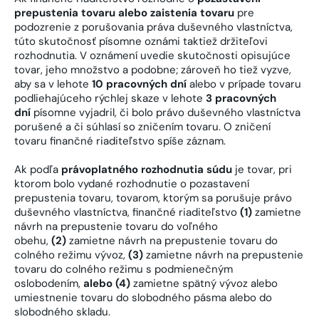
prepustenia tovaru alebo zaistenia tovaru
pre
podozrenie z porušovania práva duševného vlastníctva,
túto skutočnosť písomne oznámi taktiež držiteľovi
rozhodnutia. V oznámení uvedie skutočnosti opisujúce
tovar, jeho množstvo a podobne; zároveň ho tiež vyzve,
aby sa v lehote
10 pracovných dní
alebo v prípade tovaru
podliehajúceho rýchlej skaze v lehote
3 pracovných
dní
písomne vyjadril, či bolo právo duševného vlastníctva
porušené a či súhlasí so zničením tovaru. O zničení
tovaru finančné riaditeľstvo spíše záznam.
Ak podľa
právoplatného rozhodnutia súdu
je tovar, pri
ktorom bolo vydané rozhodnutie o pozastavení
prepustenia tovaru, tovarom, ktorým sa porušuje právo
duševného vlastníctva, finančné riaditeľstvo
(1)
zamietne
návrh na prepustenie tovaru do voľného
obehu,
(2)
zamietne návrh na prepustenie tovaru do
colného režimu vývoz,
(3)
zamietne návrh na prepustenie
tovaru do colného režimu s podmienečným
oslobodením,
alebo (4)
zamietne spätný vývoz alebo
umiestnenie tovaru do slobodného pásma alebo do
slobodného skladu.