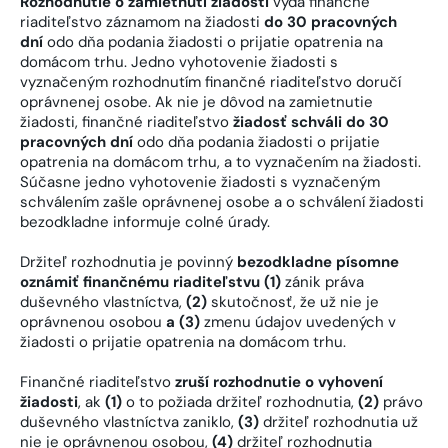
Rozhodnutie o zamietnutí žiadosti
vydá finančné
riaditeľstvo záznamom na žiadosti
do 30 pracovných
dní
odo dňa podania žiadosti o prijatie opatrenia na
domácom trhu. Jedno vyhotovenie žiadosti s
vyznačeným rozhodnutím finančné riaditeľstvo doručí
oprávnenej osobe. Ak nie je dôvod na zamietnutie
žiadosti, finančné riaditeľstvo
žiadosť schváli do 30
pracovných dní
odo dňa podania žiadosti o prijatie
opatrenia na domácom trhu, a to vyznačením na žiadosti.
Súčasne jedno vyhotovenie žiadosti s vyznačeným
schválením zašle oprávnenej osobe a o schválení žiadosti
bezodkladne informuje colné úrady.
Držiteľ rozhodnutia je povinný
bezodkladne písomne
oznámiť finančnému riaditeľstvu (1)
zánik práva
duševného vlastníctva,
(2)
skutočnosť, že už nie je
oprávnenou osobou
a (3)
zmenu údajov uvedených v
žiadosti o prijatie opatrenia na domácom trhu.
Finančné riaditeľstvo
zruší rozhodnutie o vyhovení
žiadosti
, ak
(1)
o to požiada držiteľ rozhodnutia,
(2)
právo
duševného vlastníctva zaniklo,
(3)
držiteľ rozhodnutia už
nie je oprávnenou osobou,
(4)
držiteľ rozhodnutia