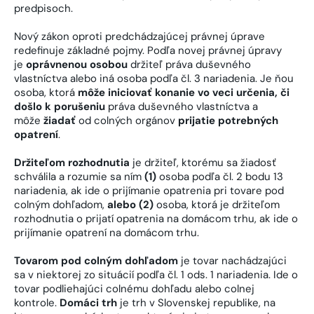
predpisoch.
Nový zákon oproti predchádzajúcej právnej úprave
redefinuje základné pojmy. Podľa novej právnej úpravy
je
oprávnenou osobou
držiteľ práva duševného
vlastníctva alebo iná osoba podľa čl. 3 nariadenia. Je ňou
osoba, ktorá
môže iniciovať konanie vo veci určenia, či
došlo k porušeniu
práva duševného vlastníctva a
môže
žiadať
od colných orgánov
prijatie potrebných
opatrení
.
Držiteľom rozhodnutia
je držiteľ, ktorému sa žiadosť
schválila a rozumie sa ním
(1)
osoba podľa čl. 2 bodu 13
nariadenia, ak ide o prijímanie opatrenia pri tovare pod
colným dohľadom,
alebo (2)
osoba, ktorá je držiteľom
rozhodnutia o prijatí opatrenia na domácom trhu, ak ide o
prijímanie opatrení na domácom trhu.
Tovarom pod colným dohľadom
je tovar nachádzajúci
sa v niektorej zo situácií podľa čl. 1 ods. 1 nariadenia. Ide o
tovar podliehajúci colnému dohľadu alebo colnej
kontrole.
Domáci trh
je trh v Slovenskej republike, na