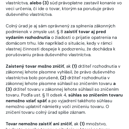
vlastníctva,
alebo (3)
súd právoplatne zastavil konanie vo
veci určenia, či ide o tovar, ktorým sa porušuje právo
duševného vlastníctva.
Colný úrad je aj sám oprávnený za splnenia zákonných
podmienok v zmysle ust. § 8
zaistiť tovar aj pred
vydaním rozhodnutia
o žiadosti o prijatie opatrenia na
domácom trhu. Ide napríklad o situácie, kedy v rámci
vlastnej činnosti dospeje k podozreniu, že dochádza k
porušovaniu práva duševného vlastníctva.
Zaistený tovar možno zničiť
, ak
(1)
držiteľ rozhodnutia v
zákonnej lehote písomne vyhlásil, že právo duševného
vlastníctva bolo porušené,
(2)
držiteľ rozhodnutia v
zákonnej lehote písomne súhlasil so zničením tovaru
a
(3)
držiteľ tovaru v zákonnej lehote súhlasil so zničením
tovaru. Podľa ust. § 11 odsek 4,
súhlas so zničením tovaru
nemožno vziať späť
a po vyjadrení takéhoto súhlasu
nemožno uplatniť námietky voči zničeniu tovaru. O
zničení tovaru colný úrad spíše záznam.
Tovar nemožno zaistiť ani zničiť
, ak
(1)
množstvo,