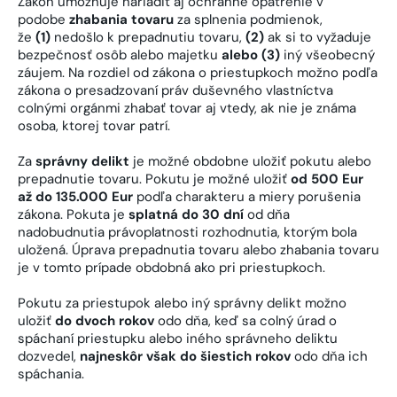
Zákon umožňuje nariadiť aj ochranné opatrenie v
podobe
zhabania tovaru
za splnenia podmienok,
že
(1)
nedošlo k prepadnutiu tovaru,
(2)
ak si to vyžaduje
bezpečnosť osôb alebo majetku
alebo (3)
iný všeobecný
záujem. Na rozdiel od zákona o priestupkoch možno podľa
zákona o presadzovaní práv duševného vlastníctva
colnými orgánmi zhabať tovar aj vtedy, ak nie je známa
osoba, ktorej tovar patrí.
Za
správny delikt
je možné obdobne uložiť pokutu alebo
prepadnutie tovaru. Pokutu je možné uložiť
od 500 Eur
až do 135.000 Eur
podľa charakteru a miery porušenia
zákona. Pokuta je
splatná do 30 dní
od dňa
nadobudnutia právoplatnosti rozhodnutia, ktorým bola
uložená. Úprava prepadnutia tovaru alebo zhabania tovaru
je v tomto prípade obdobná ako pri priestupkoch.
Pokutu za priestupok alebo iný správny delikt možno
uložiť
do dvoch rokov
odo dňa, keď sa colný úrad o
spáchaní priestupku alebo iného správneho deliktu
dozvedel,
najneskôr však do šiestich rokov
odo dňa ich
spáchania.