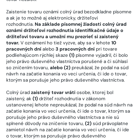
Zaistenie tovaru oznámi colný úrad bezodkladne písomne
a ak je to možné aj elektronicky, držiteľovi
rozhodnutia.
Na základe písomnej žiadosti colný úrad
oznámi držiteľovi rozhodnutia identifikačné údaje o
držiteľovi tovaru a umožní mu prezrieť si zaistený
tovar.
V oznámení ho tiež vyzve, aby sa v lehote
10
pracovných dní
alebo
3 pracovných dní
pri tovare
podliehajúcom rýchlej skaze
(1)
písomne vyjadril, či bolo
jeho právo duševného vlastníctva porušené a či súhlasí
so zničením tovaru,
alebo (2)
preukázal, že podal na súd
návrh na začatie konania vo veci určenia, či ide o tovar,
ktorým sa porušuje jeho právo duševného vlastníctva.
Colný úrad
zaistený tovar vráti
osobe, ktorej bol
zaistený, ak
(1)
držiteľ rozhodnutia v zákonom
ustanovenej lehote nepreukázal, že podal na súd návrh na
začatie konania vo veci určenia, či ide o tovar, ktorým sa
porušuje jeho právo duševného vlastníctva a nie sú
splnené dôvody na zničenie tovaru,
(2)
súd právoplatne
zamietol návrh na začatie konania vo veci určenia, či ide
o tovar, ktorým sa porušuje právo duševného