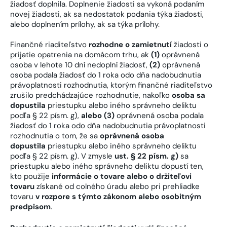
žiadosť doplnila. Doplnenie žiadosti sa vykoná podaním
novej žiadosti, ak sa nedostatok podania týka žiadosti,
alebo doplnením prílohy, ak sa týka prílohy.
Finančné riaditeľstvo
rozhodne o zamietnutí
žiadosti o
prijatie opatrenia na domácom trhu, ak
(1)
oprávnená
osoba v lehote 10 dní nedoplní žiadosť,
(2)
oprávnená
osoba podala žiadosť do 1 roka odo dňa nadobudnutia
právoplatnosti rozhodnutia, ktorým finančné riaditeľstvo
zrušilo predchádzajúce rozhodnutie, nakoľko
osoba sa
dopustila
priestupku alebo iného správneho deliktu
podľa § 22 písm. g),
alebo (3)
oprávnená osoba podala
žiadosť do 1 roka odo dňa nadobudnutia právoplatnosti
rozhodnutia o tom, že sa
oprávnená osoba
dopustila
priestupku alebo iného správneho deliktu
podľa § 22 písm. g). V zmysle
ust. § 22 písm. g)
sa
priestupku alebo iného správneho deliktu dopustí ten,
kto použije
informácie o tovare alebo o držiteľovi
tovaru
získané od colného úradu alebo pri prehliadke
tovaru
v rozpore s týmto zákonom alebo osobitným
predpisom
.