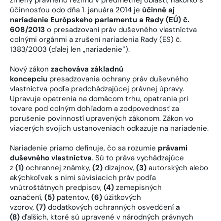
účinnosťou odo dňa 1. januára 2014 je
účinné aj
nariadenie Európskeho parlamentu a Rady (EÚ) č.
608/2013
o presadzovaní práv duševného vlastníctva
colnými orgánmi a zrušení nariadenia Rady (ES) č.
1383/2003 (ďalej len „nariadenie“).
Nový zákon
zachováva základnú
koncepciu
presadzovania ochrany práv duševného
vlastníctva podľa predchádzajúcej právnej úpravy.
Upravuje opatrenia na domácom trhu, opatrenia pri
tovare pod colným dohľadom a zodpovednosť za
porušenie povinností upravených zákonom. Zákon vo
viacerých svojich ustanoveniach odkazuje na nariadenie.
Nariadenie priamo definuje, čo sa rozumie
právami
duševného vlastníctva
. Sú to práva vychádzajúce
z
(1)
ochrannej známky,
(2)
dizajnov,
(3)
autorských alebo
akýchkoľvek s nimi súvisiacich práv podľa
vnútroštátnych predpisov,
(4)
zemepisných
označení,
(5)
patentov,
(6)
úžitkových
vzorov,
(7)
dodatkových ochranných osvedčení
a
(8)
ďalších, ktoré sú upravené v národných právnych