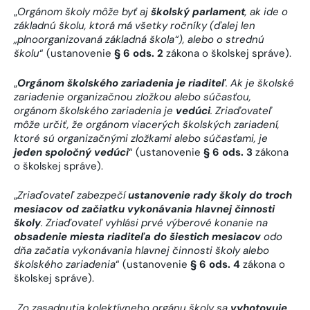
„
Orgánom školy môže byť aj
školský parlament
, ak ide o
základnú školu, ktorá má všetky ročníky (ďalej len
„plnoorganizovaná základná škola“), alebo o strednú
školu
“ (ustanovenie
§ 6 ods. 2
zákona o školskej správe).
„
Orgánom školského zariadenia je riaditeľ
. Ak je školské
zariadenie organizačnou zložkou alebo súčasťou,
orgánom školského zariadenia je
vedúci
. Zriaďovateľ
môže určiť, že orgánom viacerých školských zariadení,
ktoré sú organizačnými zložkami alebo súčasťami, je
jeden spoločný vedúci
“ (ustanovenie
§ 6 ods. 3
zákona
o školskej správe).
„
Zriaďovateľ zabezpečí
ustanovenie rady školy do troch
mesiacov od začiatku vykonávania hlavnej činnosti
školy
. Zriaďovateľ vyhlási prvé výberové konanie na
obsadenie miesta riaditeľa do šiestich mesiacov
odo
dňa začatia vykonávania hlavnej činnosti školy alebo
školského zariadenia
“ (ustanovenie
§ 6 ods. 4
zákona o
školskej správe).
„
Zo zasadnutia kolektívneho orgánu školy sa
vyhotovuje