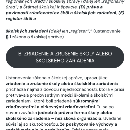
regionálnych úradov školskej správy (ďalej len „regionálny
úrad“) a Štátnej školskej inšpekcie,
(D) práva a
povinnosti zriaďovateľov škôl a školských zariadení, (E)
register škôl a
školských zariadení
(ďalej len „register“)
“ (ustanovenie
§ 1
zákona o školskej správe).
B. ZRIADENIE A ZRUŠENIE ŠKOLY ALEBO
ŠKOLSKÉHO ZARIADENIA
Ustanovenia zákona o školskej správe, upravujúce
zriadenie a zrušenie školy alebo školského zariadeni
a
prichádza najmä z dôvodu nejednoznačnosti, ktorá v praxi
pretrvávala predovšetkým medzi školami a školskými
zariadeniami, ktoré boli zriadené
súkromnými
zriaďovateľmi a cirkevnými zriaďovateľmi
. Tu sa po
novom zavádza
jednotná právna forma školy alebo
školského zariadenia – nezisková organizácia
. Uvedené
súvisí aj so skutočnosťou, že
poskytovanie výchovy a
vzdelávania nie je podnikaním
. Takéto nastavenie