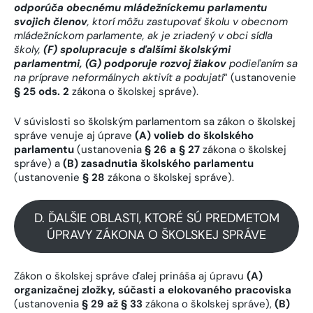
odporúča obecnému mládežníckemu parlamentu
svojich členov
, ktorí môžu zastupovať školu v obecnom
mládežníckom parlamente, ak je zriadený v obci sídla
školy,
(F) spolupracuje s ďalšími školskými
parlamentmi, (G) podporuje rozvoj žiakov
podieľaním sa
na príprave neformálnych aktivít a podujatí
“ (ustanovenie
§ 25 ods. 2
zákona o školskej správe).
V súvislosti so školským parlamentom sa zákon o školskej
správe venuje aj úprave
(A) volieb do školského
parlamentu
(ustanovenia
§ 26 a § 27
zákona o školskej
správe) a
(B) zasadnutia školského parlamentu
(ustanovenie
§ 28
zákona o školskej správe).
D. ĎALŠIE OBLASTI, KTORÉ SÚ PREDMETOM
ÚPRAVY ZÁKONA O ŠKOLSKEJ SPRÁVE
Zákon o školskej správe ďalej prináša aj úpravu
(A)
organizačnej zložky, súčasti a elokovaného pracoviska
(ustanovenia
§ 29 až § 33
zákona o školskej správe),
(B)