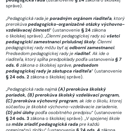
pedagogická rada
(ustanovenie
§ 24
zákona o školskej
správe).
„
Pedagogická rada je
poradným orgánom riaditeľa
, ktorý
prerokúva
pedagogicko-organizačné otázky výchovno-
vzdelávacej činnosti
“ (ustanovenie
§ 24
zákona
o školskej správe). „
Členmi pedagogickej rady sú
všetci
pedagogickí zamestnanci príslušnej školy
. Členmi
pedagogickej rady môžu byť aj
odborní zamestnanci
.
Predsedom pedagogickej rady je
riaditeľ
. Ak ide o
riaditeľa, ktorý spĺňa predpoklady podľa ustanovenia
§ 7
ods. 6
zákona o školskej správe,
predsedom
pedagogickej rady je zástupca riaditeľa
“ (ustanovenie
§ 24 ods. 2
zákona o školskej správe).
„
Pedagogická rada najmä
(A) prerokúva školský
poriadok, (B) prerokúva školský vzdelávací program,
(C) prerokúva výchovný program
, ak ide o školu, ktorej
súčasťou je školské výchovno-vzdelávacie zariadenie,
(D) plní úlohy
podľa osobitného predpisu
“ (ustanovenie
§ 24 ods. 3
zákona o školskej správe). „
V spojenej škole
sa
môže zriadiť pedagogická rada
pre každú
organizačnú zložku
“ (ustanovenie
§ 24 ods. 4
zákona