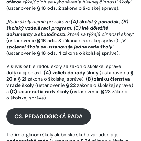
otázok
týkajúcich sa vykonávania hlavnej činnosti školy
“
(ustanovenie
§ 16 ods. 2
zákona o školskej správe).
„
Rada školy najmä prerokúva
(A) školský poriadok, (B)
školský vzdelávací program, (C) iné dôležité
dokumenty a skutočnosti
, ktoré sa týkajú činnosti školy
“
(ustanovenie
§ 16 ods. 3
zákona o školskej správe). „
V
spojenej škole sa ustanovuje jedna rada školy
“
(ustanovenie
§ 16 ods. 4
zákona o školskej správe).
V súvislosti s radou školy sa zákon o školskej správe
dotýka aj oblasti
(A) volieb do rady školy
(ustanovenia
§
20 a § 21
zákona o školskej správe),
(B) zániku členstva
v rade školy
(ustanovenie
§ 22
zákona o školskej správe)
a
(C) zasadnutia rady školy
(ustanovenie
§ 23
zákona
o školskej správe).
C3. PEDAGOGICKÁ RADA
Tretím orgánom školy alebo školského zariadenia je