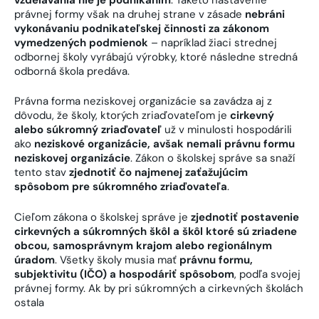
právnej formy však na druhej strane v zásade
nebráni
vykonávaniu podnikateľskej činnosti za zákonom
vymedzených podmienok
– napríklad žiaci strednej
odbornej školy vyrábajú výrobky, ktoré následne stredná
odborná škola predáva.
Právna forma neziskovej organizácie sa zavádza aj z
dôvodu, že školy, ktorých zriaďovateľom je
cirkevný
alebo súkromný zriaďovateľ
už v minulosti hospodárili
ako
neziskové organizácie, avšak nemali právnu formu
neziskovej organizácie
. Zákon o školskej správe sa snaží
tento stav
zjednotiť čo najmenej zaťažujúcim
spôsobom pre súkromného zriaďovateľa
.
Cieľom zákona o školskej správe je
zjednotiť postavenie
cirkevných a súkromných škôl a škôl ktoré sú zriadene
obcou, samosprávnym krajom alebo regionálnym
úradom
. Všetky školy musia mať
právnu formu,
subjektivitu (IČO) a hospodáriť spôsobom
, podľa svojej
právnej formy. Ak by pri súkromných a cirkevných školách
ostala