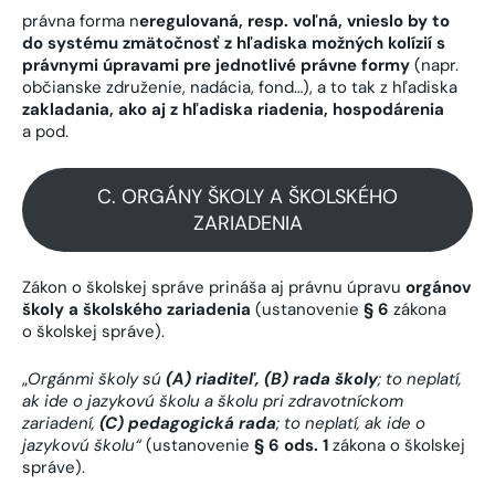
právna forma n
eregulovaná, resp. voľná, vnieslo by to
do systému zmätočnosť z hľadiska možných kolízií s
právnymi úpravami pre jednotlivé právne formy
(napr.
občianske združenie, nadácia, fond…), a to tak z hľadiska
zakladania, ako aj z hľadiska riadenia, hospodárenia
a pod.
C. ORGÁNY ŠKOLY A ŠKOLSKÉHO
ZARIADENIA
Zákon o školskej správe prináša aj právnu úpravu
orgánov
školy a školského zariadenia
(ustanovenie
§ 6
zákona
o školskej správe).
„
Orgánmi školy sú
(A) riaditeľ, (B) rada školy
; to neplatí,
ak ide o jazykovú školu a školu pri zdravotníckom
zariadení,
(C) pedagogická rada
; to neplatí, ak ide o
jazykovú školu“
(ustanovenie
§ 6 ods. 1
zákona o školskej
správe).