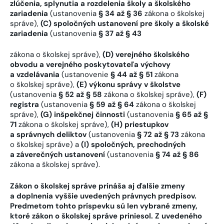
zlúčenia, splynutia a rozdelenia školy a školského
zariadenia
(ustanovenia
§ 34 až § 36
zákona o školskej
správe),
(C) spoločných ustanovení pre školy a školské
zariadenia
(ustanovenia
§ 37 až § 43
zákona o školskej správe),
(D) verejného školského
obvodu a verejného poskytovateľa výchovy
a vzdelávania
(ustanovenie
§ 44 až § 51
zákona
o školskej správe),
(E) výkonu správy v školstve
(ustanovenia
§ 52 až § 58
zákona o školskej správe),
(F)
registra
(ustanovenia
§ 59 až § 64
zákona o školskej
správe),
(G) inšpekčnej činnosti
(ustanovenia
§ 65 až §
71
zákona o školskej správe),
(H) priestupkov
a správnych deliktov
(ustanovenia
§ 72 až § 73
zákona
o školskej správe) a
(I) spoločných, prechodných
a záverečných ustanovení
(ustanovenia
§ 74 až § 86
zákona a školskej správe).
Zákon o školskej správe prináša aj ďalšie zmeny
a doplnenia vyššie uvedených právnych predpisov.
Predmetom tohto príspevku sú len vybrané zmeny,
ktoré zákon o školskej správe priniesol. Z uvedeného