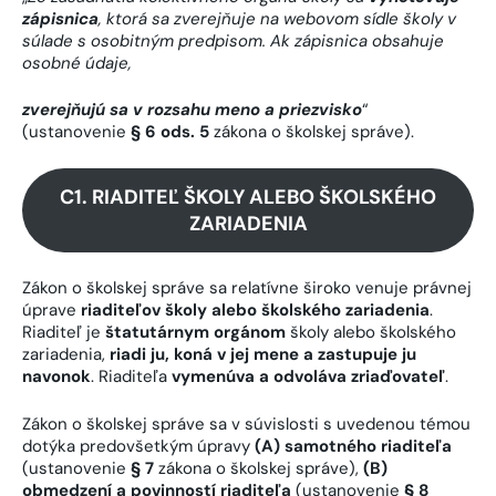
zápisnica
, ktorá sa zverejňuje na webovom sídle školy v
súlade s osobitným predpisom. Ak zápisnica obsahuje
osobné údaje,
zverejňujú sa v rozsahu meno a priezvisko
“
(ustanovenie
§ 6 ods. 5
zákona o školskej správe).
C1. RIADITEĽ ŠKOLY ALEBO ŠKOLSKÉHO
ZARIADENIA
Zákon o školskej správe sa relatívne široko venuje právnej
úprave
riaditeľov školy alebo školského zariadenia
.
Riaditeľ je
štatutárnym orgánom
školy alebo školského
zariadenia,
riadi ju, koná v jej mene a zastupuje ju
navonok
. Riaditeľa
vymenúva a odvoláva zriaďovateľ
.
Zákon o školskej správe sa v súvislosti s uvedenou témou
dotýka predovšetkým úpravy
(A) samotného riaditeľa
(ustanovenie
§ 7
zákona o školskej správe),
(B)
obmedzení a povinností riaditeľa
(ustanovenie
§ 8