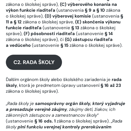
zákona o školskej správe),
(C) výberového konania na
výkon funkcie riaditeľa
(ustanovenia
§ 9 a § 10
zákona
o školskej správe),
(D) výberovej komisie
(ustanovenia
§
11 a § 12
zákona o školskej správe,
(E) skončenia výkonu
funkcie riaditeľa
(ustanovenie
§ 13
zákona o školskej
správe),
(F) pôsobností riaditeľa
(ustanovenie
§ 14
zákona o školskej správe), či
(G) zástupcu riaditeľa
a vedúceho
(ustanovenie
§ 15
zákona o školskej správe).
C2. RADA ŠKOLY
Ďalším orgánom školy alebo školského zariadenia je
rada
školy
, ktorá je predmetom úpravy ustanovení
§ 16 až 23
zákona o školskej správe).
„
Rada školy je
samosprávny orgán školy, ktorý vyjadruje
a presadzuje verejné záujmy
, záujmy detí, žiakov, ich
zákonných zástupcov a zamestnancov školy
“
(ustanovenie
§ 16 ods. 1
zákona o školskej správe). „
Rada
školy
plní funkciu verejnej kontroly prerokúvaním