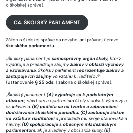
o školskej správe).
C4. ŠKOLSKÝ PARLAMENT
Zákon o školskej správe sa nevyhol ani právnej úprave
školského parlamentu
.
„
Školský parlament je
samosprávny orgán školy,
ktorý
vyjadruje a presadzuje záujmy
žiakov v oblasti výchovy
a vzdelávania
. Školský parlament
reprezentuje žiakov a
zastupuje ich záujmy
vo vzťahu k riaditeľovi
“
(ustanovenie
§ 25 ods. 1
zákona o školskej správe).
„
Školský parlament
(A) vyjadruje sa k podstatným
otázkam
, návrhom a opatreniam školy v oblasti výchovy a
vzdelávania,
(B) podieľa sa na tvorbe a zabezpečení
dodržiavania školského poriadku, (C) zastupuje žiakov
vo vzťahu k riaditeľovi
a predkladá mu svoje stanoviská a
návrhy, (
D) spolupracuje s obecným mládežníckym
parlamentom
, ak je zriadený v obci sídla školy,
(E)