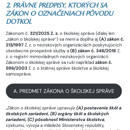
2. PRÁVNE PREDPISY, KTORÝCH SA
ZÁKON O OZNAČENIACH PÔVODU
DOTKOL
Zákonom č.
321/2025 Z. z.
o školskej správe (ďalej len
„zákon o školskej správe“) sa mení a dopĺňa aj
(A) zákon č.
213/1997
Z. z. o neziskových organizáciách poskytujúcich
všeobecne prospešné služby a
(B) zákon č. 346/2018
Z.
z. o registri mimovládnych neziskových organizácií.
Zákonom o školskej správe sa ruší napríklad
zákon č.
596/2003
Z. z. o štátnej správe školstve a školskej
samospráve.
A. PREDMET ZÁKONA O ŠKOLSKEJ SPRÁVE
„
Zákon o školskej správe upravuje
(A) postavenie škôl a
školských zariadení, (B) orgány škôl a školských
zariadení, (C) pôsobnosť Ministerstva školstva
,
výskumu, vývoja a mládeže Slovenskej republiky,