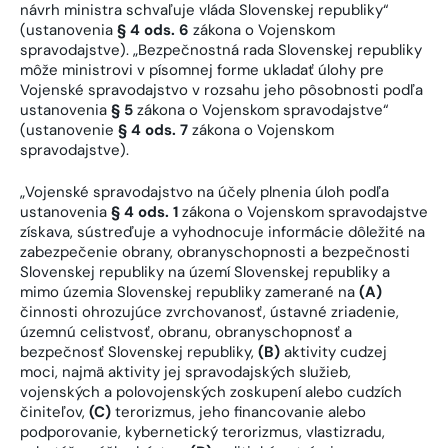
návrh ministra schvaľuje vláda Slovenskej republiky“
(ustanovenia
§ 4 ods. 6
zákona o Vojenskom
spravodajstve). „Bezpečnostná rada Slovenskej republiky
môže ministrovi v písomnej forme ukladať úlohy pre
Vojenské spravodajstvo v rozsahu jeho pôsobnosti podľa
ustanovenia
§ 5
zákona o Vojenskom spravodajstve“
(ustanovenie
§ 4 ods. 7
zákona o Vojenskom
spravodajstve).
„Vojenské spravodajstvo na účely plnenia úloh podľa
ustanovenia
§ 4 ods. 1
zákona o Vojenskom spravodajstve
získava, sústreďuje a vyhodnocuje informácie dôležité na
zabezpečenie obrany, obranyschopnosti a bezpečnosti
Slovenskej republiky na území Slovenskej republiky a
mimo územia Slovenskej republiky zamerané na
(A)
činnosti ohrozujúce zvrchovanosť, ústavné zriadenie,
územnú celistvosť, obranu, obranyschopnosť a
bezpečnosť Slovenskej republiky,
(B)
aktivity cudzej
moci, najmä aktivity jej spravodajských služieb,
vojenských a polovojenských zoskupení alebo cudzích
činiteľov,
(C)
terorizmus, jeho financovanie alebo
podporovanie, kybernetický terorizmus, vlastizradu,