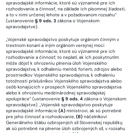
spravodajské informácie, ktoré sú významné pre ich
rozhodovanie a činnosť, na základe ich písomnej žiadosti,
a to v nimi určenej lehote a v požadovanom rozsahu“
(ustanovenie
§ 9 ods. 3
zákona o Vojenskom
spravodajstve).
„Vojenské spravodajstvo poskytuje orgánom činným v
trestnom konaní a iným orgánom verejnej moci
spravodajské informácie, ktoré sú významné pre ich
rozhodovanie a činnosť; to neplatí, ak ich poskytnutím
môže dôjsť k ohrozeniu plnenia úloh Vojenského
spravodajstva, k odhaleniu metód, foriem, zdrojov alebo
prostriedkov Vojenského spravodajstva, k odhaleniu
totožnosti príslušníkov Vojenského spravodajstva alebo
osôb konajúcich v prospech Vojenského spravodajstva
alebo k ohrozeniu medzinárodnej spravodajskej
spolupráce“ (ustanovenie
§ 9 ods. 4
zákona o Vojenskom
spravodajstve).
„Vojenské spravodajstvo poskytuje
spravodajské informácie
(A)
ministrovi, ak sú potrebné
pre jeho činnosť a rozhodovanie,
(B)
náčelníkovi
Generálneho štábu ozbrojených síl Slovenskej republiky,
ak sú potrebné na plnenie úloh ozbrojených síl, v rozsahu