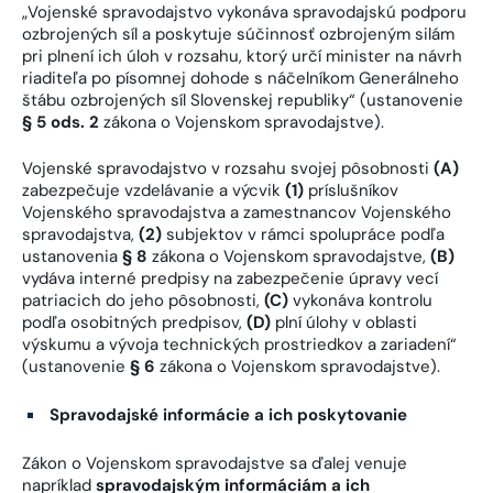
„Vojenské spravodajstvo vykonáva spravodajskú podporu
ozbrojených síl a poskytuje súčinnosť ozbrojeným silám
pri plnení ich úloh v rozsahu, ktorý určí minister na návrh
riaditeľa po písomnej dohode s náčelníkom Generálneho
štábu ozbrojených síl Slovenskej republiky“ (ustanovenie
§ 5 ods. 2
zákona o Vojenskom spravodajstve).
Vojenské spravodajstvo v rozsahu svojej pôsobnosti
(A)
zabezpečuje vzdelávanie a výcvik
(1)
príslušníkov
Vojenského spravodajstva a zamestnancov Vojenského
spravodajstva,
(2)
subjektov v rámci spolupráce podľa
ustanovenia
§ 8
zákona o Vojenskom spravodajstve,
(B)
vydáva interné predpisy na zabezpečenie úpravy vecí
patriacich do jeho pôsobnosti,
(C)
vykonáva kontrolu
podľa osobitných predpisov,
(D)
plní úlohy v oblasti
výskumu a vývoja technických prostriedkov a zariadení“
(ustanovenie
§ 6
zákona o Vojenskom spravodajstve).
Spravodajské informácie a ich poskytovanie
Zákon o Vojenskom spravodajstve sa ďalej venuje
napríklad
spravodajským informáciám a ich