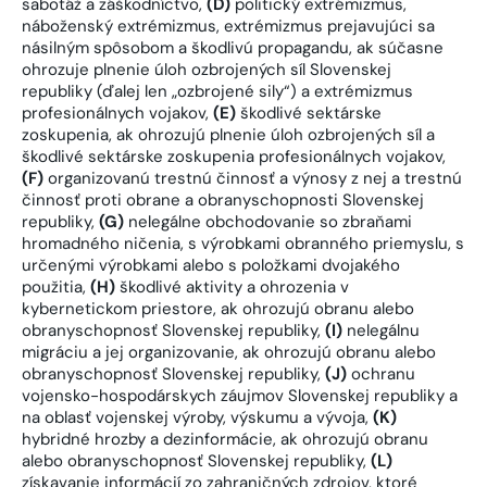
sabotáž a záškodníctvo,
(D)
politický extrémizmus,
náboženský extrémizmus, extrémizmus prejavujúci sa
násilným spôsobom a škodlivú propagandu, ak súčasne
ohrozuje plnenie úloh ozbrojených síl Slovenskej
republiky (ďalej len „ozbrojené sily“) a extrémizmus
profesionálnych vojakov,
(E)
škodlivé sektárske
zoskupenia, ak ohrozujú plnenie úloh ozbrojených síl a
škodlivé sektárske zoskupenia profesionálnych vojakov,
(F)
organizovanú trestnú činnosť a výnosy z nej a trestnú
činnosť proti obrane a obranyschopnosti Slovenskej
republiky,
(G)
nelegálne obchodovanie so zbraňami
hromadného ničenia, s výrobkami obranného priemyslu, s
určenými výrobkami alebo s položkami dvojakého
použitia,
(H)
škodlivé aktivity a ohrozenia v
kybernetickom priestore, ak ohrozujú obranu alebo
obranyschopnosť Slovenskej republiky,
(I)
nelegálnu
migráciu a jej organizovanie, ak ohrozujú obranu alebo
obranyschopnosť Slovenskej republiky,
(J)
ochranu
vojensko-hospodárskych záujmov Slovenskej republiky a
na oblasť vojenskej výroby, výskumu a vývoja,
(K)
hybridné hrozby a dezinformácie, ak ohrozujú obranu
alebo obranyschopnosť Slovenskej republiky,
(L)
získavanie informácií zo zahraničných zdrojov, ktoré