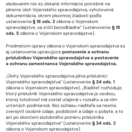
sledovaním nie sú získané informácie potrebné na
plnenie úloh Vojenského spravodajstva, vyhotovená
dokumentácia, okrem písomnej žiadosti podľa
ustanovenia
§ 18 ods. 2
zákona o Vojenskom
spravodajstve, sa zničí bezodkladne“ (ustanovenie
§ 18
ods. 5
zákona o Vojenskom spravodajstve).
Predmetom úpravy zákona o Vojenskom spravodajstva sú
aj ustanovenia upravujúce
postavenie a ochranu
príslušníkov Vojenského spravodajstva a postavenie
a ochranu zamestnanca Vojenského spravodajstva.
„Úlohy Vojenského spravodajstva plnia príslušníci
Vojenského spravodajstva“ (ustanovenie
§ 34 ods. 1
zákona o Vojenskom spravodajstve). „Riaditeľ rozhoduje,
ktorý príslušník Vojenského spravodajstva je osobou,
ktorej totožnosť má zostať utajená v rozsahu a za ním
určených podmienok. Bez súhlasu riaditeľa sa nesmú
zverejniť osobné údaje, podobizeň a údaje o pobyte, a to
ani po skončení služobného pomeru príslušníka
Vojenského spravodajstva“ (ustanovenie
§ 34 ods. 2
zákona o Vojenskom spravodajstve).