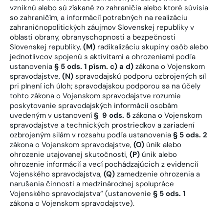
vzniknú alebo sú získané zo zahraničia alebo ktoré súvisia
so zahraničím, a informácií potrebných na realizáciu
zahraničnopolitických záujmov Slovenskej republiky v
oblasti obrany, obranyschopnosti a bezpečnosti
Slovenskej republiky,
(M)
radikalizáciu skupiny osôb alebo
jednotlivcov spojenú s aktivitami a ohrozeniami podľa
ustanovenia
§ 5 ods. 1 písm. c) a d)
zákona o Vojenskom
spravodajstve,
(N)
spravodajskú podporu ozbrojených síl
pri plnení ich úloh; spravodajskou podporou sa na účely
tohto zákona o Vojenskom spravodajstve rozumie
poskytovanie spravodajských informácií osobám
uvedeným v ustanovení
§ 9 ods. 5
zákona o Vojenskom
spravodajstve a technických prostriedkov a zariadení
ozbrojeným silám v rozsahu podľa ustanovenia
§ 5 ods. 2
zákona o Vojenskom spravodajstve,
(O)
únik alebo
ohrozenie utajovanej skutočnosti,
(P)
únik alebo
ohrozenie informácií a vecí pochádzajúcich z evidencií
Vojenského spravodajstva,
(Q)
zamedzenie ohrozenia a
narušenia činnosti a medzinárodnej spolupráce
Vojenského spravodajstva“ (ustanovenie
§ 5 ods. 1
zákona o Vojenskom spravodajstve).