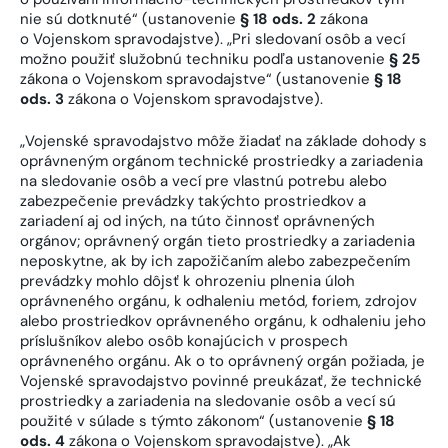
nie sú dotknuté“ (ustanovenie
§ 18 ods. 2
zákona
o Vojenskom spravodajstve). „Pri sledovaní osôb a vecí
možno použiť služobnú techniku podľa ustanovenie
§ 25
zákona o Vojenskom spravodajstve“ (ustanovenie
§ 18
ods. 3
zákona o Vojenskom spravodajstve).
„Vojenské spravodajstvo môže žiadať na základe dohody s
oprávneným orgánom technické prostriedky a zariadenia
na sledovanie osôb a vecí pre vlastnú potrebu alebo
zabezpečenie prevádzky takýchto prostriedkov a
zariadení aj od iných, na túto činnosť oprávnených
orgánov; oprávnený orgán tieto prostriedky a zariadenia
neposkytne, ak by ich zapožičaním alebo zabezpečením
prevádzky mohlo dôjsť k ohrozeniu plnenia úloh
oprávneného orgánu, k odhaleniu metód, foriem, zdrojov
alebo prostriedkov oprávneného orgánu, k odhaleniu jeho
príslušníkov alebo osôb konajúcich v prospech
oprávneného orgánu. Ak o to oprávnený orgán požiada, je
Vojenské spravodajstvo povinné preukázať, že technické
prostriedky a zariadenia na sledovanie osôb a vecí sú
použité v súlade s týmto zákonom“ (ustanovenie
§ 18
ods. 4
zákona o Vojenskom spravodajstve). „Ak