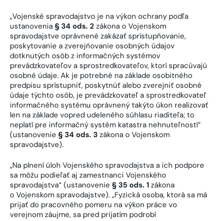
„Vojenské spravodajstvo je na výkon ochrany podľa
ustanovenia
§ 34 ods. 2
zákona o Vojenskom
spravodajstve oprávnené zakázať sprístupňovanie,
poskytovanie a zverejňovanie osobných údajov
dotknutých osôb z informačných systémov
prevádzkovateľov a sprostredkovateľov, ktorí spracúvajú
osobné údaje. Ak je potrebné na základe osobitného
predpisu sprístupniť, poskytnúť alebo zverejniť osobné
údaje týchto osôb, je prevádzkovateľ a sprostredkovateľ
informačného systému oprávnený takýto úkon realizovať
len na základe vopred udeleného súhlasu riaditeľa; to
neplatí pre informačný systém katastra nehnuteľností“
(ustanovenie
§ 34 ods. 3
zákona o Vojenskom
spravodajstve).
„Na plnení úloh Vojenského spravodajstva a ich podpore
sa môžu podieľať aj zamestnanci Vojenského
spravodajstva“ (ustanovenie
§ 35 ods. 1
zákona
o Vojenskom spravodajstve).
„Fyzická osoba, ktorá sa má
prijať do pracovného pomeru na výkon práce vo
verejnom záujme, sa pred prijatím podrobí