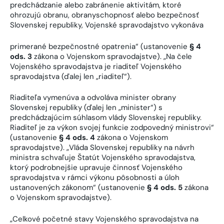
predchádzanie alebo zabránenie aktivitám, ktoré
ohrozujú obranu, obranyschopnosť alebo bezpečnosť
Slovenskej republiky, Vojenské spravodajstvo vykonáva
primerané bezpečnostné opatrenia“ (ustanovenie
§ 4
ods. 3
zákona o Vojenskom spravodajstve). „Na čele
Vojenského spravodajstva je riaditeľ Vojenského
spravodajstva (ďalej len „riaditeľ“).
Riaditeľa vymenúva a odvoláva minister obrany
Slovenskej republiky (ďalej len „minister“) s
predchádzajúcim súhlasom vlády Slovenskej republiky.
Riaditeľ je za výkon svojej funkcie zodpovedný ministrovi“
(ustanovenie
§ 4 ods. 4
zákona o Vojenskom
spravodajstve). „Vláda Slovenskej republiky na návrh
ministra schvaľuje Štatút Vojenského spravodajstva,
ktorý podrobnejšie upravuje činnosť Vojenského
spravodajstva v rámci výkonu pôsobnosti a úloh
ustanovených zákonom“ (ustanovenie
§ 4 ods. 5
zákona
o Vojenskom spravodajstve).
„Celkové početné stavy Vojenského spravodajstva na