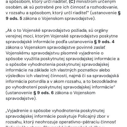
a spôsobom, ktorý určí riaditeľ,
(C)
ministrom určeným
osobám, ak sú potrebné pre ich činnosť a rozhodovanie,
v rozsahu a spôsobom, ktorý určí riaditeľ“ (ustanovenie
§
9 ods. 5
zákona o Vojenskom spravodajstve).
„Ak o to Vojenské spravodajstvo požiada, sú orgány
verejnej moci, ktorým Vojenské spravodajstvo poskytne
spravodajské informácie podľa ustanovenia
§ 9 ods. 4
zákona o Vojenskom spravodajstve povinné zaslať
Vojenskému spravodajstvu písomné vyjadrenie o
spôsobe využitia poskytnutej spravodajskej informácie a
o spôsobe vyhodnotenia poskytnutej spravodajskej
informácie na základe ich vlastných poznatkov alebo
výsledkov ich vlastnej činnosti, najmä či sa spravodajská
informácia potvrdila a v akom rozsahu, a to bezodkladne
po vyhodnotení poskytnutej spravodajskej informácie“
(ustanovenie
§ 9 ods. 6
zákona o Vojenskom
spravodajstve).
„Vyjadrenie o spôsobe vyhodnotenia poskytnutej
spravodajskej informácie poskytuje Policajný zbor v
rozsahu, ktorý neohrozuje operatívno-pátraciu činnosť