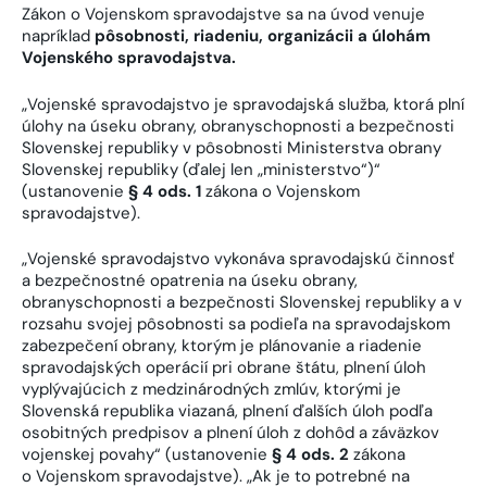
Zákon o Vojenskom spravodajstve sa na úvod venuje
napríklad
pôsobnosti, riadeniu, organizácii a úlohám
Vojenského spravodajstva.
„Vojenské spravodajstvo je spravodajská služba, ktorá plní
úlohy na úseku obrany, obranyschopnosti a bezpečnosti
Slovenskej republiky v pôsobnosti Ministerstva obrany
Slovenskej republiky (ďalej len „ministerstvo“)“
(ustanovenie
§ 4 ods. 1
zákona o Vojenskom
spravodajstve).
„Vojenské spravodajstvo vykonáva spravodajskú činnosť
a bezpečnostné opatrenia na úseku obrany,
obranyschopnosti a bezpečnosti Slovenskej republiky a v
rozsahu svojej pôsobnosti sa podieľa na spravodajskom
zabezpečení obrany, ktorým je plánovanie a riadenie
spravodajských operácií pri obrane štátu, plnení úloh
vyplývajúcich z medzinárodných zmlúv, ktorými je
Slovenská republika viazaná, plnení ďalších úloh podľa
osobitných predpisov a plnení úloh z dohôd a záväzkov
vojenskej povahy“ (ustanovenie
§ 4 ods. 2
zákona
o Vojenskom spravodajstve). „Ak je to potrebné na