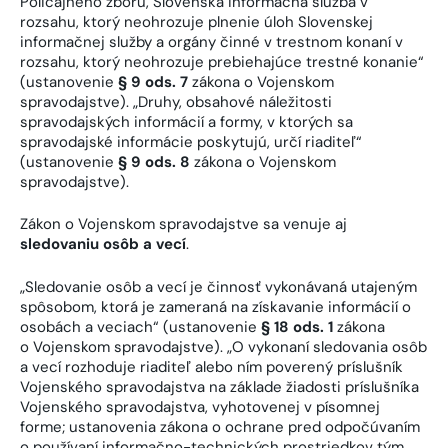
Policajného zboru, Slovenská informačná služba v
rozsahu, ktorý neohrozuje plnenie úloh Slovenskej
informačnej služby a orgány činné v trestnom konaní v
rozsahu, ktorý neohrozuje prebiehajúce trestné konanie“
(ustanovenie
§ 9 ods. 7
zákona o Vojenskom
spravodajstve). „Druhy, obsahové náležitosti
spravodajských informácií a formy, v ktorých sa
spravodajské informácie poskytujú, určí riaditeľ“
(ustanovenie
§ 9 ods. 8
zákona o Vojenskom
spravodajstve).
Zákon o Vojenskom spravodajstve sa venuje aj
sledovaniu osôb a vecí
.
„Sledovanie osôb a vecí je činnosť vykonávaná utajeným
spôsobom, ktorá je zameraná na získavanie informácií o
osobách a veciach“ (ustanovenie
§ 18 ods. 1
zákona
o Vojenskom spravodajstve). „O vykonaní sledovania osôb
a vecí rozhoduje riaditeľ alebo ním poverený príslušník
Vojenského spravodajstva na základe žiadosti príslušníka
Vojenského spravodajstva, vyhotovenej v písomnej
forme; ustanovenia zákona o ochrane pred odpočúvaním
o používaní informačno-technických prostriedkov tým