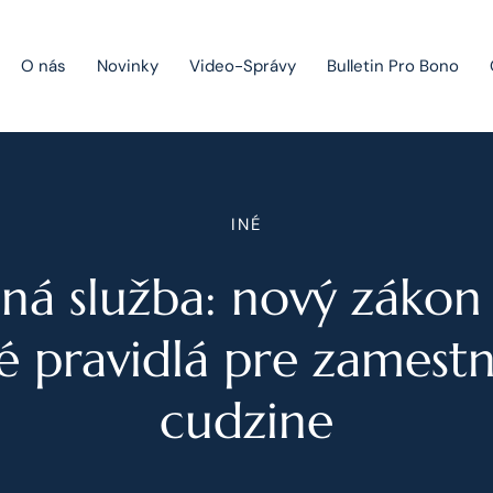
O nás
Novinky
Video-Správy
Bulletin Pro Bono
Public Private Partnership
INÉ
Riešenie sporov
ná služba: nový zákon
Fúzie a akvizície
Právo obchodných spoločností
é pravidlá pre zamest
Právo hospodárskej súťaže
cudzine