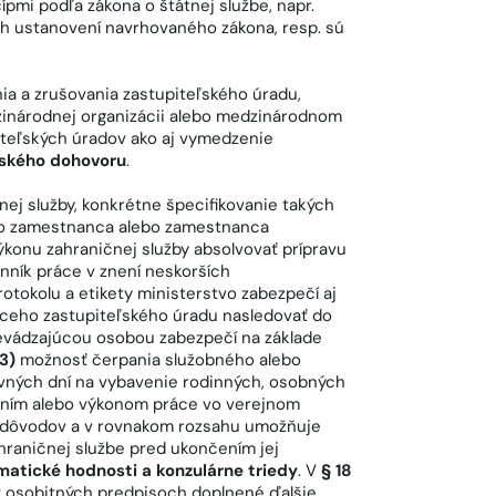
cípmi podľa zákona o štátnej službe, napr.
ých ustanovení navrhovaného zákona, resp. sú
ia a zrušovania zastupiteľského úradu,
zinárodnej organizácii alebo medzinárodnom
iteľských úradov ako aj vymedzenie
ského dohovoru
.
čnej služby, konkrétne špecifikovanie takých
o zamestnanca alebo zamestnanca
konu zahraničnej služby absolvovať prípravu
onník práce v znení neskorších
rotokolu a etikety ministerstvo zabezpečí aj
ceho zastupiteľského úradu nasledovať do
revádzajúcou osobou zabezpečí na základe
3)
možnosť čerpania služobného alebo
vných dní na vybavenie rodinných, osobných
slaním alebo výkonom práce vo verejnom
ých dôvodov a v rovnakom rozsahu umožňuje
raničnej službe pred ukončením jej
matické hodnosti a konzulárne triedy
. V
§ 18
 osobitných predpisoch doplnené ďalšie,