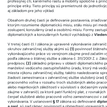
profesijnej cti, kariérneho rastu a mobility spoločne s prin
princípe etiky. Tieto princípy sú premietnuté do jednotliv
aj základom pre jeho výklad.
Obsahom druhej časti je definovanie postavenia, zriaďovan
ktorým rozumieme diplomatickú misiu, stálu misiu pri med
zoskupení, konzulárny úrad a osobitnú misiu. Formy zastup
diplomatických a konzulárnych funkcií vychádzajú z
Vieden
V tretej časti čl. I zákona je upravené vykonávanie zahrani
okruhov zahraničnej služby akými sú
(1)
povinnosť štátneh
vykonávajúceho práce vo verejnom záujme pred začatím vý
podľa zákona o štátnej službe a zákona č. 311/2001 Z. z. Zák
predpisov,
(2)
základnú prípravu v oblasti diplomatického p
manželovi vedúceho zastupiteľského úradu, ktorý má vedú
miesta výkonu zahraničnej služby, takéto nasledovanie sp
žiadosti zamestnanca v zahraničnej službe služobný úrad,
(
pracovného voľna v rozsahu troch služobných alebo praco
alebo majetkových záležitostí v súvislosti s dočasným vy
záujme v zahraničí, za ktoré patrí funkčný plat, z rovnak
čerpať služobné alebo pracovné voľno zamestnancovi v zah
vykonávania. V ustanovení
§ 17
zákona sú definované
diplo
a nasl.
sú nad rámec povinností a obmedzení upravených v