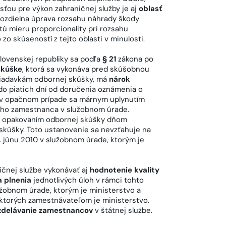
asťou pre výkon zahraničnej služby je aj
oblasť
 rozdielna úprava rozsahu náhrady škody
tú mieru proporcionality pri rozsahu
zo skúseností z tejto oblasti v minulosti.
lovenskej republiky sa podľa
§ 21
zákona po
skúške
, ktorá sa vykonáva pred skúšobnou
žiadavkám odbornej skúšky, má
nárok
 do piatich dní od doručenia oznámenia o
 v opačnom prípade sa márnym uplynutím
eho zamestnanca v služobnom úrade.
m opakovaním odbornej skúšky dňom
kúšky. Toto ustanovenie sa nevzťahuje na
 júnu 2010 v služobnom úrade, ktorým je
ičnej službe vykonávať aj
hodnotenie kvality
a plnenia
jednotlivých úloh v rámci tohto
žobnom úrade, ktorým je ministerstvo a
torých zamestnávateľom je ministerstvo.
vzdelávanie zamestnancov
v štátnej službe.