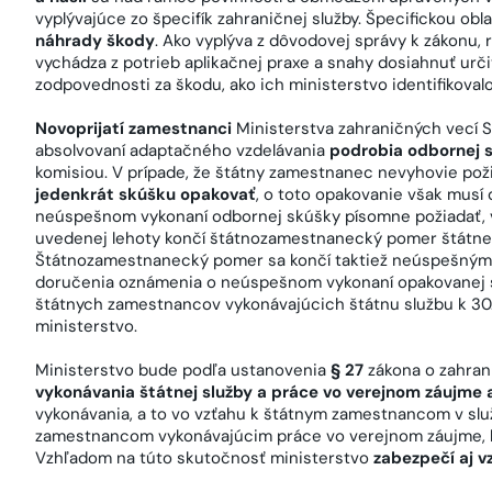
vyplývajúce zo špecifík zahraničnej služby. Špecifickou obl
náhrady škody
. Ako vyplýva z dôvodovej správy k zákonu,
vychádza z potrieb aplikačnej praxe a snahy dosiahnuť urči
zodpovednosti za škodu, ako ich ministerstvo identifikovalo 
Novoprijatí zamestnanci
Ministerstva zahraničných vecí S
absolvovaní adaptačného vzdelávania
podrobia odbornej 
komisiou. V prípade, že štátny zamestnanec nevyhovie po
jedenkrát skúšku opakovať
, o toto opakovanie však musí
neúspešnom vykonaní odbornej skúšky písomne požiadať,
uvedenej lehoty končí štátnozamestnanecký pomer štátn
Štátnozamestnanecký pomer sa končí taktiež neúspešný
doručenia oznámenia o neúspešnom vykonaní opakovanej s
štátnych zamestnancov vykonávajúcich štátnu službu k 30.
ministerstvo.
Ministerstvo bude podľa ustanovenia
§ 27
zákona o zahran
vykonávania štátnej služby a práce vo verejnom záujme
vykonávania, a to vo vzťahu k štátnym zamestnancom v slu
zamestnancom vykonávajúcim práce vo verejnom záujme, k
Vzhľadom na túto skutočnosť ministerstvo
zabezpečí aj 