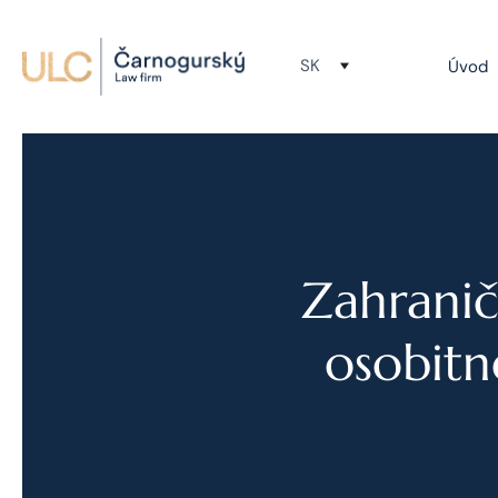
SK
Úvod
Zahranič
osobitn