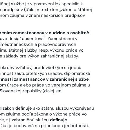
čnej službe je v postavení lex specialis k
 predpisov (ďalej v texte len „zákon o štátnej
ejnom záujme v znení neskorších predpisov
ením zamestnancov v cudzine a osobitné
prave dosiaľ absentovali. Zamestnanci v
ozamestnaneckých a pracovnoprávnych
u štátnej služby, resp. výkonu práce vo
e základy pre výkon zahraničnej služby.
 okruhy vzťahov, predovšetkým sa jedná
činnosť zastupiteľských úradov, diplomatické
nnosti zamestnancov v zahraničnej službe
,
bnom úrade alebo práce vo verejnom záujme u
lovenskej republiky (ďalej len
1
zákon definuje ako štátnu službu vykonávanú
nom záujme podľa zákona o výkone práce vo
, t.j. zahraničnú službu
definuje
užba je budovaná na princípoch jednotnosti,