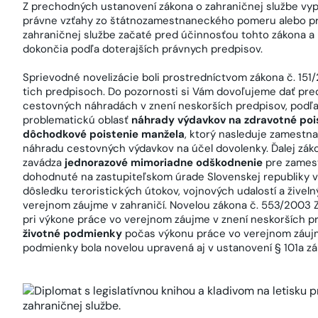
Z prechodných ustanovení zákona o zahraničnej službe vyp
právne vzťahy zo štátnozamestnaneckého pomeru alebo p
zahraničnej službe začaté pred účinnosťou tohto zákona a 
dokončia podľa doterajších právnych predpisov.
Sprievodné novelizácie boli prostredníctvom zákona č. 151/2
tich predpisoch. Do pozornosti si Vám dovoľujeme dať pre
cestovných náhradách v znení neskorších predpisov, podľa 
problematickú oblasť
náhrady výdavkov na zdravotné pois
dôchodkové poistenie manžela
, ktorý nasleduje zamestn
náhradu cestovných výdavkov na účel dovolenky. Ďalej zá
zavádza
jednorazové mimoriadne odškodnenie
pre zamest
dohodnuté na zastupiteľskom úrade Slovenskej republiky v 
dôsledku teroristických útokov, vojnových udalostí a živeln
verejnom záujme v zahraničí. Novelou zákona č. 553/2003 
pri výkone práce vo verejnom záujme v znení neskorších 
životné podmienky
počas výkonu práce vo verejnom záujme
podmienky bola novelou upravená aj v ustanovení § 101a zá