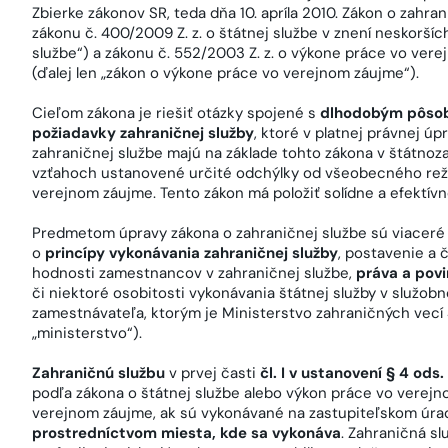
Zbierke zákonov SR, teda dňa 10. apríla 2010. Zákon o zahrani
zákonu č. 400/2009 Z. z. o štátnej službe v znení neskorších
službe“) a zákonu č. 552/2003 Z. z. o výkone práce vo ver
(ďalej len „zákon o výkone práce vo verejnom záujme“).
Cieľom zákona je riešiť otázky spojené s
dlhodobým pôsob
požiadavky zahraničnej služby
, ktoré v platnej právnej ú
zahraničnej službe majú na základe tohto zákona v štátn
vzťahoch ustanovené určité odchýlky od všeobecného režim
verejnom záujme. Tento zákon má položiť solídne a efektívn
Predmetom úpravy zákona o zahraničnej službe sú viaceré
o
princípy vykonávania zahraničnej služby
, postavenie a 
hodnosti zamestnancov v zahraničnej službe,
práva a povi
či niektoré osobitosti vykonávania štátnej služby v služo
zamestnávateľa, ktorým je Ministerstvo zahraničných vecí S
„ministerstvo“).
Zahraničnú službu
v prvej časti
čl. I v ustanovení § 4 ods. 
podľa zákona o štátnej službe alebo výkon práce vo verej
verejnom záujme, ak sú vykonávané na zastupiteľskom úrade
prostredníctvom miesta, kde sa vykonáva
. Zahraničná sl