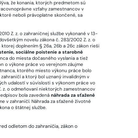
lýva, že konania, ktorých predmetom sú
racovnoprávne vzťahy zamestnancov v
ktoré neboli právoplatne skončené, sa
010 Z. z. o zahraničnej službe vykonané v 13-
dovšetkým novelu zákona č. 283/2002 Z. z. o
ktorej doplnením § 26a, 26b a 26c zákon rieši
tenie, sociálne poistenie a starobné
anca do miesta dočasného vyslania a tiež
kon o výkone práce vo verejnom záujme
nanca, ktorého miesto výkonu práce bolo
zahraničí a ktorý bol uznaný invalidným v
ých udalostí v súvislosti s výkonom práce vo
Z. z. o odmeňovaní niektorých zamestnancov
predpisov bola zavedená
náhrada za sťažené
 v zahraničí. Náhrada za sťažené životné
kona o štátnej službe.