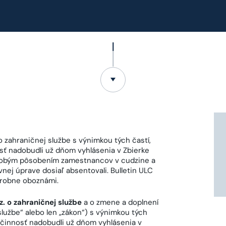
 o zahraničnej službe s výnimkou tých častí,
osť nadobudli už dňom vyhlásenia v Zbierke
hodobým pôsobením zamestnancov v cudzine a
vnej úprave dosiaľ absentovali. Bulletin ULC
robne oboznámi.
z. o zahraničnej službe
a o zmene a doplnení
službe“ alebo len „zákon“) s výnimkou tých
 účinnosť nadobudli už dňom vyhlásenia v