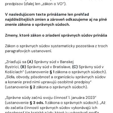
predpisov (ďalej len „zákon o VO“).
V nasledujúcom texte prinášame len prehľad
najdôležitejších zmien a zároveň odkazujeme aj na plné
znenie zákona o správnych súdoch.
Zmeny, ktoré zákon o zriadení správnych súdov prináša
Zákon o správnych súdov systematicky pozostáva z troch
paragrafových ustanovení.
„Zriaďujú sa
(A)
Správny súd v Banskej
Bystrici,
(B)
Správny súd v Bratislave,
(C)
Správny súd v
Košiciach“ (ustanovenie
§ 1
zákona o správnych súdoch).
„Sídla, obvody, pôsobnosť a organizáciu správnych súdov
a konanie pred nimi upravujú osobitné predpisy“
(ustanovenie
§ 2
zákona o správnych súdoch).
„Správne súdy začnú svoju činnosť 1. januára 2023“
(ustanovenie
§ 3 ods. 1
zákona o správnych súdoch). „Až
do začatia činnosti správnych súdov vykonávajú ich
pôsobnosť tie krajské súdy, ktoré ju vykonávali podľa