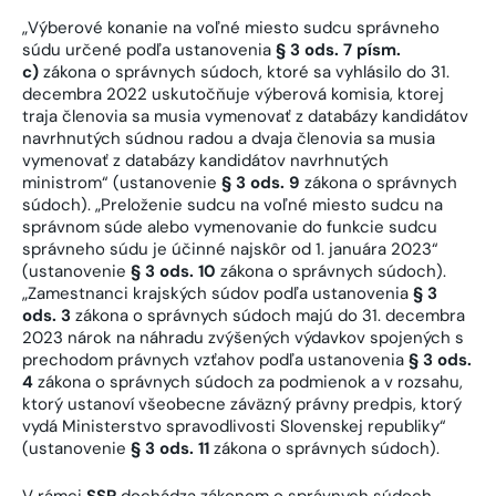
„Výberové konanie na voľné miesto sudcu správneho
súdu určené podľa ustanovenia
§ 3 ods. 7 písm.
c)
zákona o správnych súdoch, ktoré sa vyhlásilo do 31.
decembra 2022 uskutočňuje výberová komisia, ktorej
traja členovia sa musia vymenovať z databázy kandidátov
navrhnutých súdnou radou a dvaja členovia sa musia
vymenovať z databázy kandidátov navrhnutých
ministrom“ (ustanovenie
§ 3 ods. 9
zákona o správnych
súdoch). „Preloženie sudcu na voľné miesto sudcu na
správnom súde alebo vymenovanie do funkcie sudcu
správneho súdu je účinné najskôr od 1. januára 2023“
(ustanovenie
§ 3 ods. 10
zákona o správnych súdoch).
„Zamestnanci krajských súdov podľa ustanovenia
§ 3
ods. 3
zákona o správnych súdoch majú do 31. decembra
2023 nárok na náhradu zvýšených výdavkov spojených s
prechodom právnych vzťahov podľa ustanovenia
§ 3 ods.
4
zákona o správnych súdoch za podmienok a v rozsahu,
ktorý ustanoví všeobecne záväzný právny predpis, ktorý
vydá Ministerstvo spravodlivosti Slovenskej republiky“
(ustanovenie
§ 3 ods. 11
zákona o správnych súdoch).
V rámci
SSP
dochádza zákonom o správnych súdoch