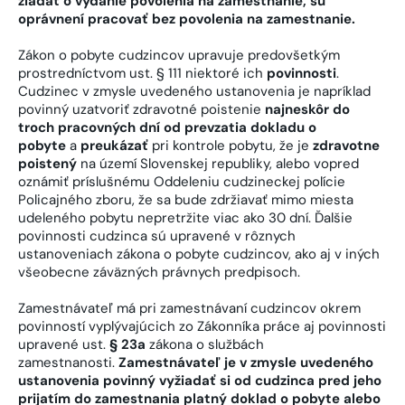
žiadať o vydanie povolenia na zamestnanie, sú
oprávnení pracovať bez povolenia na zamestnanie.
Zákon o pobyte cudzincov upravuje predovšetkým
prostredníctvom ust. § 111 niektoré ich
povinnosti
.
Cudzinec v zmysle uvedeného ustanovenia je napríklad
povinný uzatvoriť zdravotné poistenie
najneskôr do
troch pracovných dní od prevzatia dokladu o
pobyte
a
preukázať
pri kontrole pobytu, že je
zdravotne
poistený
na území Slovenskej republiky, alebo vopred
oznámiť príslušnému Oddeleniu cudzineckej polície
Policajného zboru, že sa bude zdržiavať mimo miesta
udeleného pobytu nepretržite viac ako 30 dní. Ďalšie
povinnosti cudzinca sú upravené v rôznych
ustanoveniach zákona o pobyte cudzincov, ako aj v iných
všeobecne záväzných právnych predpisoch.
Zamestnávateľ má pri zamestnávaní cudzincov okrem
povinností vyplývajúcich zo Zákonníka práce aj povinnosti
upravené ust.
§ 23a
zákona o službách
zamestnanosti.
Zamestnávateľ je v zmysle uvedeného
ustanovenia povinný vyžiadať si od cudzinca pred jeho
prijatím do zamestnania platný doklad o pobyte alebo