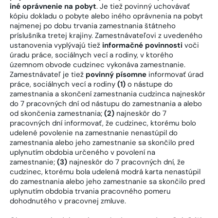
iné oprávnenie na pobyt
. Je tiež povinný uchovávať
kópiu dokladu o pobyte alebo iného oprávnenia na pobyt
najmenej po dobu trvania zamestnania štátneho
príslušníka tretej krajiny. Zamestnávateľovi z uvedeného
ustanovenia vyplývajú tiež
informačné povinnosti
voči
úradu práce, sociálnych vecí a rodiny, v ktorého
územnom obvode cudzinec vykonáva zamestnanie.
Zamestnávateľ je tiež
povinný písomne
informovať úrad
práce, sociálnych vecí a rodiny
(1)
o nástupe do
zamestnania a skončení zamestnania cudzinca najneskôr
do 7 pracovných dní od nástupu do zamestnania a alebo
od skončenia zamestnania;
(2)
najneskôr do 7
pracovných dní informovať, že cudzinec, ktorému bolo
udelené povolenie na zamestnanie nenastúpil do
zamestnania alebo jeho zamestnanie sa skončilo pred
uplynutím obdobia určeného v povolení na
zamestnanie;
(3)
najneskôr do 7 pracovných dní, že
cudzinec, ktorému bola udelená modrá karta nenastúpil
do zamestnania alebo jeho zamestnanie sa skončilo pred
uplynutím obdobia trvania pracovného pomeru
dohodnutého v pracovnej zmluve.