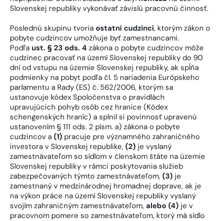
Slovenskej republiky vykonávať závislú pracovnú činnosť.
Poslednú skupinu tvoria
ostatní cudzinci
, ktorým zákon o
pobyte cudzincov umožňuje byť zamestnancami.
Podľa
ust. § 23 ods. 4
zákona o pobyte cudzincov môže
cudzinec pracovať na území Slovenskej republiky do 90
dní od vstupu na územie Slovenskej republiky, ak spĺňa
podmienky na pobyt podľa čl. 5 nariadenia Európskeho
parlamentu a Rady (ES) č. 562/2006, ktorým sa
ustanovuje kódex Spoločenstva o pravidlách
upravujúcich pohyb osôb cez hranice (Kódex
schengenských hraníc) a splnil si povinnosť upravenú
ustanovením § 111 ods. 2 písm. a) zákona o pobyte
cudzincov a
(1)
pracuje pre významného zahraničného
investora v Slovenskej republike,
(2)
je vyslaný
zamestnávateľom so sídlom v členskom štáte na územie
Slovenskej republiky v rámci poskytovania služieb
zabezpečovaných týmto zamestnávateľom,
(3)
je
zamestnaný v medzinárodnej hromadnej doprave, ak je
na výkon práce na území Slovenskej republiky vyslaný
svojím zahraničným zamestnávateľom,
alebo (4)
je v
pracovnom pomere so zamestnávateľom, ktorý má sídlo