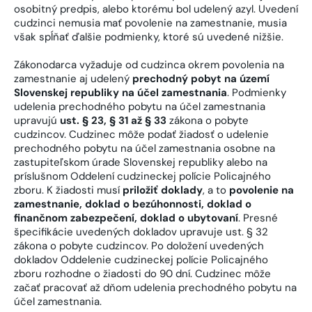
osobitný predpis, alebo ktorému bol udelený azyl. Uvedení
cudzinci nemusia mať povolenie na zamestnanie, musia
však spĺňať ďalšie podmienky, ktoré sú uvedené nižšie.
Zákonodarca vyžaduje od cudzinca okrem povolenia na
zamestnanie aj udelený
prechodný pobyt na území
Slovenskej republiky na účel zamestnania
. Podmienky
udelenia prechodného pobytu na účel zamestnania
upravujú
ust. § 23, § 31 až § 33
zákona o pobyte
cudzincov. Cudzinec môže podať žiadosť o udelenie
prechodného pobytu na účel zamestnania osobne na
zastupiteľskom úrade Slovenskej republiky alebo na
príslušnom Oddelení cudzineckej polície Policajného
zboru. K žiadosti musí
priložiť doklady
, a to
povolenie na
zamestnanie, doklad o bezúhonnosti, doklad o
finančnom zabezpečení, doklad o ubytovaní
. Presné
špecifikácie uvedených dokladov upravuje ust. § 32
zákona o pobyte cudzincov. Po doložení uvedených
dokladov Oddelenie cudzineckej polície Policajného
zboru rozhodne o žiadosti do 90 dní. Cudzinec môže
začať pracovať až dňom udelenia prechodného pobytu na
účel zamestnania.