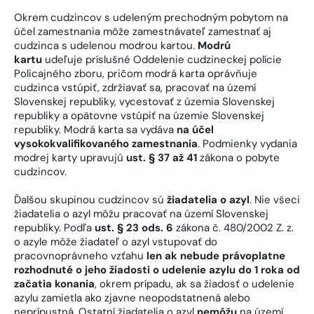
Okrem cudzincov s udeleným prechodným pobytom na
účel zamestnania môže zamestnávateľ zamestnať aj
cudzinca s udelenou modrou kartou.
Modrú
kartu
udeľuje príslušné Oddelenie cudzineckej polície
Policajného zboru, pričom modrá karta oprávňuje
cudzinca vstúpiť, zdržiavať sa, pracovať na území
Slovenskej republiky, vycestovať z územia Slovenskej
republiky a opätovne vstúpiť na územie Slovenskej
republiky. Modrá karta sa vydáva
na účel
vysokokvalifikovaného zamestnania
. Podmienky vydania
modrej karty upravujú
ust. § 37 až 41
zákona o pobyte
cudzincov.
Ďalšou skupinou cudzincov sú
žiadatelia o azyl
. Nie všeci
žiadatelia o azyl môžu pracovať na území Slovenskej
republiky. Podľa
ust. § 23 ods. 6
zákona č. 480/2002 Z. z.
o azyle môže žiadateľ o azyl vstupovať do
pracovnoprávneho vzťahu
len ak nebude právoplatne
rozhodnuté o jeho žiadosti o udelenie azylu do 1 roka od
začatia konania
, okrem prípadu, ak sa žiadosť o udelenie
azylu zamietla ako zjavne neopodstatnená alebo
neprípustná. Ostatní žiadatelia o azyl
nemôžu
na území