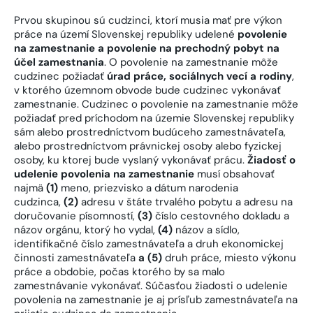
Prvou skupinou sú cudzinci, ktorí musia mať pre výkon
práce na území Slovenskej republiky udelené
povolenie
na zamestnanie a povolenie na prechodný pobyt na
účel zamestnania
. O povolenie na zamestnanie môže
cudzinec požiadať
úrad práce, sociálnych vecí a rodiny
,
v ktorého územnom obvode bude cudzinec vykonávať
zamestnanie. Cudzinec o povolenie na zamestnanie môže
požiadať pred príchodom na územie Slovenskej republiky
sám alebo prostredníctvom budúceho zamestnávateľa,
alebo prostredníctvom právnickej osoby alebo fyzickej
osoby, ku ktorej bude vyslaný vykonávať prácu.
Žiadosť o
udelenie povolenia na zamestnanie
musí obsahovať
najmä
(1)
meno, priezvisko a dátum narodenia
cudzinca,
(2)
adresu v štáte trvalého pobytu a adresu na
doručovanie písomností,
(3)
číslo cestovného dokladu a
názov orgánu, ktorý ho vydal,
(4)
názov a sídlo,
identifikačné číslo zamestnávateľa a druh ekonomickej
činnosti zamestnávateľa
a (5)
druh práce, miesto výkonu
práce a obdobie, počas ktorého by sa malo
zamestnávanie vykonávať. Súčasťou žiadosti o udelenie
povolenia na zamestnanie je aj prísľub zamestnávateľa na