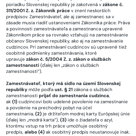
poriadku Slovenskej republiky je zakotvená v
zákone č.
311/2001 Z. z. Zákonník práce
v znení neskorších
predpisov. Zamestnávateľ, ale aj zamestnanec sa v
zásade musia riadiť ustanoveniami Zákonníka práce. Práva
a povinnosti zamestnávateľa a zamestnanca upravené
Zákonníkom práce sa rovnako vzťahujú na zamestnávanie
občanov Slovenskej republiky, ako aj na zamestnávanie
cudzincov. Pri zamestnávaní cudzincov sú upravené tiež
osobitné podmienky zamestnávania, ktoré
upravuje
zákon č. 5/2004 Z. z. zákon o službách
zamestnanosti
(ďalej len „zákon o službách
zamestnanosti“).
Zamestnávateľ, ktorý má sídlo na území Slovenskej
republiky
môže podľa
ust. § 21
zákona o službách
zamestnanosti
prijať do zamestnania cudzinca
,
ak
(1)
cudzincovi bolo udelené povolenie na zamestnanie
a povolenie na prechodný pobyt na účel
zamestnania,
(2)
je držiteľom modrej karty Európskej únie
(ďalej len „modrá karta“),
(3)
ide o žiadateľa o azyl,
ktorému vstup na trh práce umožňuje osobitný
predpis,
alebo (4)
ak osobitný predpis neustanovuje inak.