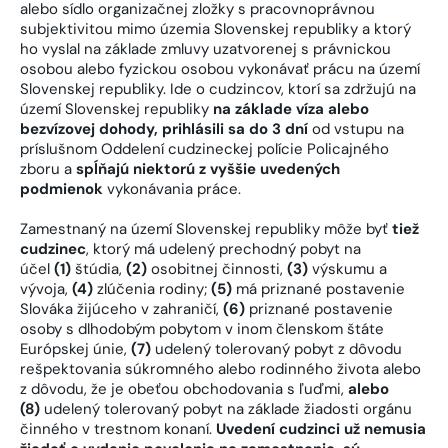
alebo sídlo organizačnej zložky s pracovnoprávnou
subjektivitou mimo územia Slovenskej republiky a ktorý
ho vyslal na základe zmluvy uzatvorenej s právnickou
osobou alebo fyzickou osobou vykonávať prácu na území
Slovenskej republiky. Ide o cudzincov, ktorí sa zdržujú na
území Slovenskej republiky
na základe víza alebo
bezvízovej dohody, prihlásili sa do 3 dní
od vstupu na
príslušnom Oddelení cudzineckej polície Policajného
zboru a
spĺňajú niektorú z vyššie uvedených
podmienok
vykonávania práce.
Zamestnaný na území Slovenskej republiky môže byť
tiež
cudzinec
, ktorý má udelený prechodný pobyt na
účel
(1)
štúdia,
(2)
osobitnej činnosti,
(3)
výskumu a
vývoja,
(4)
zlúčenia rodiny;
(5)
má priznané postavenie
Slováka žijúceho v zahraničí,
(6)
priznané postavenie
osoby s dlhodobým pobytom v inom členskom štáte
Európskej únie,
(7)
udelený tolerovaný pobyt z dôvodu
rešpektovania súkromného alebo rodinného života alebo
z dôvodu, že je obeťou obchodovania s ľuďmi,
alebo
(8)
udelený tolerovaný pobyt na základe žiadosti orgánu
činného v trestnom konaní.
Uvedení cudzinci už nemusia