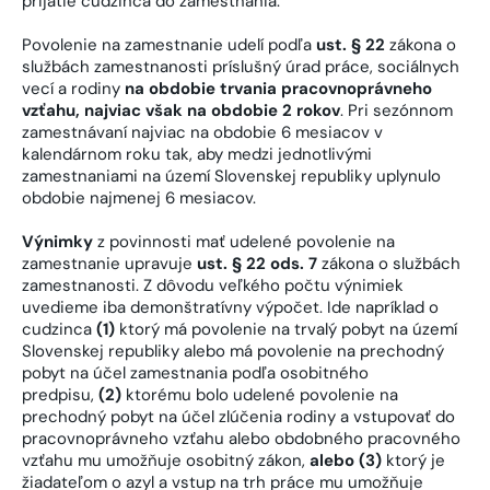
prijatie cudzinca do zamestnania.
Povolenie na zamestnanie udelí podľa
ust. § 22
zákona o
službách zamestnanosti príslušný úrad práce, sociálnych
vecí a rodiny
na obdobie trvania pracovnoprávneho
vzťahu, najviac však na obdobie 2 rokov
. Pri sezónnom
zamestnávaní najviac na obdobie 6 mesiacov v
kalendárnom roku tak, aby medzi jednotlivými
zamestnaniami na území Slovenskej republiky uplynulo
obdobie najmenej 6 mesiacov.
Výnimky
z povinnosti mať udelené povolenie na
zamestnanie upravuje
ust. § 22 ods. 7
zákona o službách
zamestnanosti. Z dôvodu veľkého počtu výnimiek
uvedieme iba demonštratívny výpočet. Ide napríklad o
cudzinca
(1)
ktorý má povolenie na trvalý pobyt na území
Slovenskej republiky alebo má povolenie na prechodný
pobyt na účel zamestnania podľa osobitného
predpisu,
(2)
ktorému bolo udelené povolenie na
prechodný pobyt na účel zlúčenia rodiny a vstupovať do
pracovnoprávneho vzťahu alebo obdobného pracovného
vzťahu mu umožňuje osobitný zákon,
alebo (3)
ktorý je
žiadateľom o azyl a vstup na trh práce mu umožňuje