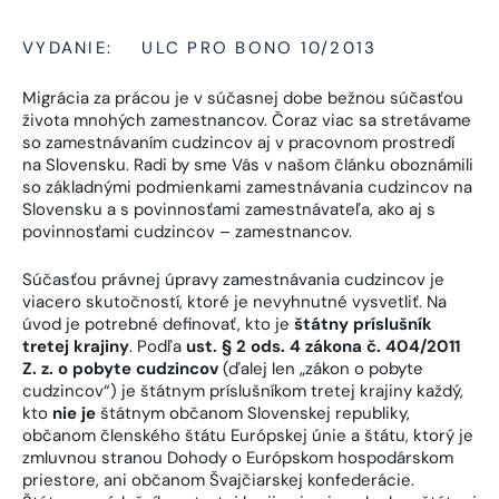
VYDANIE:
ULC PRO BONO 10/2013
Migrácia za prácou je v súčasnej dobe bežnou súčasťou
života mnohých zamestnancov. Čoraz viac sa stretávame
so zamestnávaním cudzincov aj v pracovnom prostredí
na Slovensku. Radi by sme Vás v našom článku oboznámili
so základnými podmienkami zamestnávania cudzincov na
Slovensku a s povinnosťami zamestnávateľa, ako aj s
povinnosťami cudzincov – zamestnancov.
Súčasťou právnej úpravy zamestnávania cudzincov je
viacero skutočností, ktoré je nevyhnutné vysvetliť. Na
úvod je potrebné definovať, kto je
štátny príslušník
tretej krajiny
. Podľa
ust. § 2 ods. 4 zákona č. 404/2011
Z. z. o pobyte cudzincov
(ďalej len „zákon o pobyte
cudzincov“) je štátnym príslušníkom tretej krajiny každý,
kto
nie je
štátnym občanom Slovenskej republiky,
občanom členského štátu Európskej únie a štátu, ktorý je
zmluvnou stranou Dohody o Európskom hospodárskom
priestore, ani občanom Švajčiarskej konfederácie.