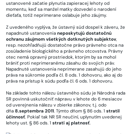
ustanovené začatie plynutia zapieracej lehoty od
momentu, keď sa manžel matky dozvedel o narodení
dieťaťa, totiž neprimerane oslabuje jeho záujmy.
Z uvedeného vyplýva, že ústavný súd dospel k záveru, že
napadnuté ustanovenia
neposkytujú dostatočnú
ochranu záujmom všetkých dotknutých subjektov
,
resp. nezohľadňujú dostatočne právo právneho otca na
zosúladenie biologického a právneho otcovstva. Právny
otec nemá opravný prostriedok, ktorým by sa mohol
brániť proti neprimeranému zásahu do svojich práv.
Napadnuté ustanovenia neprimerane zasahujú do jeho
práva na súkromie podľa čl. 8 ods. 1 dohovoru, ako aj do
práva na prístup k súdu podľa čl. 6 ods. 1 dohovoru.
Na základe tohto nálezu ústavného súdu je Národná rada
SR povinná uskutočniť nápravu v lehote do 6 mesiacov
od uverejnenia nálezu v zbierke zákonov, t.j. odo
dňa
8.septembra 2011
. Týmto dňom § 86 ods. 1
stratil
účinnosť
. Pokiaľ tak NR SR neučiní, uplynutím uvedenej
lehoty ust. § 86 ods. 1
stratí aj platnosť
.