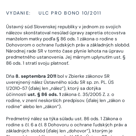
VYDANIE:
ULC PRO BONO 10/2011
Ústavný súd Slovenskej republiky v jednom zo svojich
nálezov skonštatoval nesúlad úpravy zapretia otcovstva
manželom matky podľa § 86 ods. 1 zákona o rodine s
Dohovorom o ochrane ľudských práv a základných slobôd.
Národnej rade SR v tomto čase plynie lehota na úpravu
predmetného ustanovenia. Jej márnym uplynutím ust. §
86 ods. 1 stratí svoju platnosť.
Dňa
8. septembra 2011
bol v Zbierke zákonov SR
uverejnený nález Ústavného súdu SR sp. zn. PL. ÚS
1/2010-57 (ďalej len „nález“), ktorý sa dotýka
účinnosti
ust. § 86 ods. 1
zákona č. 35/2005 Z. z. o
rodine, v znení neskorších predpisov. (ďalej len „zákon o
rodine“ alebo len „zákon“).
Predmetný nález sa týka súladu ust. 86 ods. 1 Zákona o
rodine s čl. 6 a čl. 8 Dohovoru o ochrane ľudských práv a
základných slobôd (ďalej len „dohovor“), ktorým je