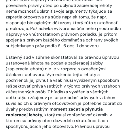
povedané, právny otec po uplynutí zapieracej lehoty
nemá možnosť uplatniť svoje argumenty týkajúce sa
zapretia otcovstva na súde napriek tomu, že napr.
disponuje biologickým dôkazom, ktorý túto skutočnosť
preukazuje. Požiadavka vytvorenia účinného prostriedku
nápravy vo vnútroštátnom právnom poriadku je pritom
spojená s právom každého domáhať sa ochrany svojich
subjektívnych práv podľa čl. 6 ods. 1 dohovoru.
Ústavný súd v súhrne skonštatoval, že právnou úpravou
ustanovená lehota na podanie zapieracej žaloby
(zapieracia lehota) nie je v rozpore s označenými
článkami dohovoru. Vymedzenie tejto lehoty a
podmienok jej plynutia však musí vyváženým spôsobom
rešpektovať práva všetkých v týchto právnych vzťahoch
zúčastnených osôb. Z hľadiska vyváženia všetkých
dotknutých záujmov pri usporiadaní právnych vzťahov
súvisiacich s právnym otcovstvom je potrebné zobrať do
úvahy predovšetkým
moment začatia plynutia
zapieracej lehoty
, ktorý musí zohľadňovať okamih, v
ktorom sa právny otec dozvedel o skutočnostiach
spochybňujúcich jeho otcovstvo. Právnou úpravou