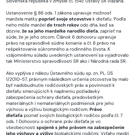
Slovenská republika v zmysle čl. 154c Ústavy SR viazaná.
Ustanovenie § 86 ods. 1 zákona upravuje možnosť
manžela matky
poprieť svoje otcovstvo
k dieťaťu. Podľa
neho môže manžel
do troch rokov
odo dňa, keď sa
dozvie,
že sa jeho manželke narodilo dieťa
, zaprieť na
súde, že je jeho otcom. Článok 6 dohovoru upravuje
právo na spravodlivé súdne konanie a čl. 8 právo na
rešpektovanie súkromného a rodinného života. K
vzájomnému súladu uvedených ustanovení sa vyjadrovalo
tak Ministerstvo spravodlivosti SR ako i Národná rada SR.
Ako vyplýva z nálezu Ústavného súdu sp. zn. PL. ÚS
1/2010-57, právnym následkom určenia otcovstva by malo
byť nadobudnutie rodičovských práv a povinností k
dieťaťu smerujúcich k naplneniu požiadavky
zabezpečenia ochrany dieťaťa, predovšetkým
materiálnych i nemateriálnych podmienok pre jeho
výchovu a výživu biologickým rodičom.
Právo
dieťaťa
poznať svojich biologických rodičov podľa čl. 7
ods. 1 Dohovoru o ochrane práv dieťaťa je vo
všeobecnosti
spojené s jeho právom na zabezpečenie
jeho výchovy a výživy
biologickými rodičmi. Vzťahy medzi