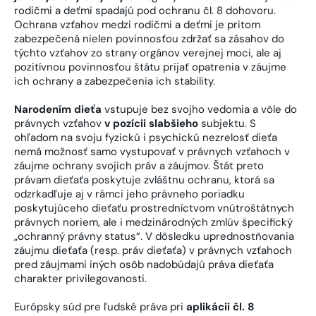
rodičmi a deťmi spadajú pod ochranu čl. 8 dohovoru.
Ochrana vzťahov medzi rodičmi a deťmi je pritom
zabezpečená nielen povinnosťou zdržať sa zásahov do
týchto vzťahov zo strany orgánov verejnej moci, ale aj
pozitívnou povinnosťou štátu prijať opatrenia v záujme
ich ochrany a zabezpečenia ich stability.
Narodením dieťa
vstupuje bez svojho vedomia a vôle do
právnych vzťahov
v pozícii slabšieho
subjektu. S
ohľadom na svoju fyzickú i psychickú nezrelosť dieťa
nemá možnosť samo vystupovať v právnych vzťahoch v
záujme ochrany svojich práv a záujmov. Štát preto
právam dieťaťa poskytuje zvláštnu ochranu, ktorá sa
odzrkadľuje aj v rámci jeho právneho poriadku
poskytujúceho dieťaťu prostredníctvom vnútroštátnych
právnych noriem, ale i medzinárodných zmlúv špecifický
„ochranný právny status“. V dôsledku uprednostňovania
záujmu dieťaťa (resp. práv dieťaťa) v právnych vzťahoch
pred záujmami iných osôb nadobúdajú práva dieťaťa
charakter privilegovanosti.
Európsky súd pre ľudské práva pri
aplikácii čl. 8