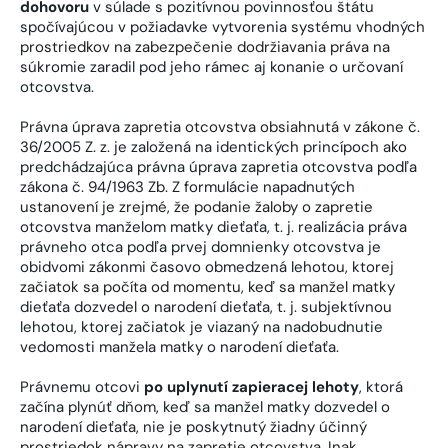
dohovoru
v súlade s pozitívnou povinnosťou štátu
spočívajúcou v požiadavke vytvorenia systému vhodných
prostriedkov na zabezpečenie dodržiavania práva na
súkromie zaradil pod jeho rámec aj konanie o určovaní
otcovstva.
Právna úprava zapretia otcovstva obsiahnutá v zákone č.
36/2005 Z. z. je založená na identických princípoch ako
predchádzajúca právna úprava zapretia otcovstva podľa
zákona č. 94/1963 Zb. Z formulácie napadnutých
ustanovení je zrejmé, že podanie žaloby o zapretie
otcovstva manželom matky dieťaťa, t. j. realizácia práva
právneho otca podľa prvej domnienky otcovstva je
obidvomi zákonmi časovo obmedzená lehotou, ktorej
začiatok sa počíta od momentu, keď sa manžel matky
dieťaťa dozvedel o narodení dieťaťa, t. j. subjektívnou
lehotou, ktorej začiatok je viazaný na nadobudnutie
vedomosti manžela matky o narodení dieťaťa.
Právnemu otcovi
po uplynutí zapieracej lehoty
, ktorá
začína plynúť dňom, keď sa manžel matky dozvedel o
narodení dieťaťa, nie je poskytnutý žiadny účinný
prostriedok nápravy na zapretie otcovstva. Inak