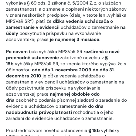
vykonáva § 69 ods. 2 zákona č. 5/2004 Z. z. o službách
zamestnanosti a o zmene a doplnení niektorých zákonov
v znení neskorších predpisov (ďalej v texte len „vyhláška
MPSVaR SR“), platí, že
dĺžka vedenia uchádzača o
zamestnanie v evidencii
uchádzačov o zamestnanie
na
účely
poskytnutia príspevku na vykonávanie
absolventskej praxe
je najmenej 3 mesiace
.
Po novom
bola vyhláška MPSVaR SR
rozšírená o nové
prechodné ustanovenie
zakotvené novelou v
§
18b
vyhlášky MPSVaR SR, zo znenia ktorého vyplýva, že s
účinnosťou
odo dňa 1. novembra 2009 do dňa 31.
decembra 2010
je dĺžka vedenia uchádzača o
zamestnanie v evidencii uchádzačov o zamestnanie na
účely poskytnutia príspevku na vykonávanie
absolventskej praxe
najmenej obdobie odo
dňa
osobného podania písomnej žiadosti o zaradenie do
evidencie uchádzačov o zamestnanie
do dňa
nadobudnutia právoplatnosti
rozhodnutia o jeho
zaradení do evidencie uchádzačov o zamestnanie.
Prostredníctvom nového ustanovenia
§ 18b
vyhlášky