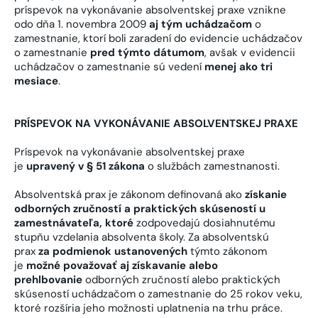
príspevok na vykonávanie absolventskej praxe vznikne
odo dňa 1. novembra 2009
aj tým uchádzačom
o
zamestnanie, ktorí boli zaradení do evidencie uchádzačov
o zamestnanie
pred týmto dátumom
, avšak v evidencii
uchádzačov o zamestnanie sú vedení
menej ako tri
mesiace
.
PRÍSPEVOK NA VYKONÁVANIE ABSOLVENTSKEJ PRAXE
Príspevok na vykonávanie absolventskej praxe
je
upravený v § 51 zákona
o službách zamestnanosti.
Absolventská prax je zákonom definovaná ako
získanie
odborných zručností a praktických skúseností u
zamestnávateľa, ktoré
zodpovedajú dosiahnutému
stupňu vzdelania absolventa školy. Za absolventskú
prax
za podmienok ustanovených
týmto zákonom
je
možné považovať aj získavanie alebo
prehlbovanie
odborných zručností alebo praktických
skúseností uchádzačom o zamestnanie do 25 rokov veku,
ktoré rozšíria jeho možnosti uplatnenia na trhu práce.