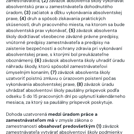
zamestnávateľa,
(2)
záväzok absolventa školy vykonávať
absolventskú prax u zamestnávateľa dohodnutého
úradom,
(3)
začiatok a dĺžku vykonávania absolventskej
praxe,
(4)
druh a spôsob získavania praktických
skúseností, druh pracovného miesta, na ktorom sa bude
absolventská prax vykonávať,
(5)
záväzok absolventa
školy dodržiavať všeobecne záväzné právne predpisy,
vnútorné predpisy zamestnávateľa a predpisy na
zaistenie bezpečnosti a ochrany zdravia pri vykonávaní
absolventskej praxe, s ktorými bol preukázateľne
oboznámený,
(6)
záväzok absolventa školy uhradiť úradu
náhradu škody, ktorú spôsobil zamestnávateľovi
úmyselným konaním,
(7)
záväzok absolventa školy
uzatvoriť poistnú zmluvu o úrazovom poistení počas
vykonávania absolventskej praxe,
(8)
záväzok úradu
uhrádzať absolventovi školy paušálny príspevok podľa
odseku 5 do 15 pracovných dní po uplynutí kalendárneho
mesiaca, za ktorý sa paušálny príspevok poskytuje.
Dohoda uzatvorená
medzi úradom práce a
zamestnávateľom má
v zmysle zákona o
zamestnanosti
obsahovať predovšetkým (1)
záväzok
zamestnávateľa vytvárať absolventovi školy podmienky