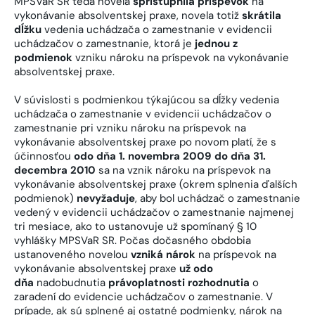
MPSVaR SR teda novela
sprístupnila príspevok
na
vykonávanie absolventskej praxe, novela totiž
skrátila
dĺžku
vedenia uchádzača o zamestnanie v evidencii
uchádzačov o zamestnanie, ktorá je
jednou z
podmienok
vzniku nároku na príspevok na vykonávanie
absolventskej praxe.
V súvislosti s podmienkou týkajúcou sa dĺžky vedenia
uchádzača o zamestnanie v evidencii uchádzačov o
zamestnanie pri vzniku nároku na príspevok na
vykonávanie absolventskej praxe po novom platí, že s
účinnosťou
odo dňa 1. novembra 2009 do dňa 31.
decembra 2010
sa na vznik nároku na príspevok na
vykonávanie absolventskej praxe (okrem splnenia ďalších
podmienok)
nevyžaduje
, aby bol uchádzač o zamestnanie
vedený v evidencii uchádzačov o zamestnanie najmenej
tri mesiace, ako to ustanovuje už spomínaný § 10
vyhlášky MPSVaR SR. Počas dočasného obdobia
ustanoveného novelou
vzniká nárok
na príspevok na
vykonávanie absolventskej praxe
už odo
dňa
nadobudnutia
právoplatnosti rozhodnutia
o
zaradení do evidencie uchádzačov o zamestnanie. V
prípade, ak sú splnené aj ostatné podmienky, nárok na