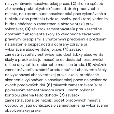
na vykonávanie absolventskej praxe,
(2)
druh a spôsob
získavania praktických skúseností, druh pracovného
miesta, na ktorom bude absolventská prax vykonávaná a
funkciu alebo profesiu fyzickej osoby, pod ktorej vedením
bude uchádzač o zamestnanie absolventskú prax
vykonávať,
(3)
záväzok zamestnávateľa preukázateľne
oboznámiť absolventa školy so všeobecne záväznými
právnymi predpismi, s vnútornými predpismi a predpismi
na zaistenie bezpečnosti a ochrany zdravia pri
vykonávaní absolventskej praxe,
(4)
záväzok
zamestnávateľa viesť evidenciu dochádzky absolventa
školy a predkladať ju mesačne do desiatich pracovných
dní po uplynutí kalendárneho mesiaca úradu,
(5)
záväzok
zamestnávateľa oznámiť úradu neúčasť absolventa školy
na vykonávaní absolventskej praxe, ako aj predčasné
skončenie vykonávania absolventskej praxe najneskôr do
dvoch pracovných dní,
(6)
záväzok zamestnávateľa, že
povereným zamestnancom úradu umožní vykonať
kontrolu plnenia tejto dohody,
(7)
záväzok
zamestnávateľa, že nezníži počet pracovných miest z
dôvodu prijatia uchádzača o zamestnanie na vykonávanie
absolventskej praxe.