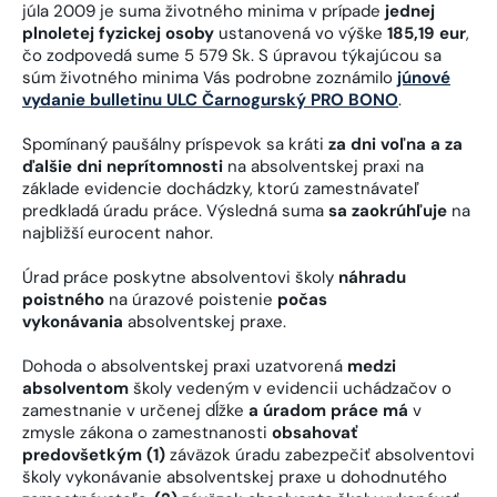
júla 2009 je suma životného minima v prípade
jednej
plnoletej fyzickej osoby
ustanovená vo výške
185,19 eur
,
čo zodpovedá sume 5 579 Sk. S úpravou týkajúcou sa
súm životného minima Vás podrobne zoznámilo
júnové
vydanie bulletinu ULC Čarnogurský PRO BONO
.
Spomínaný paušálny príspevok sa kráti
za dni voľna a za
ďalšie dni neprítomnosti
na absolventskej praxi na
základe evidencie dochádzky, ktorú zamestnávateľ
predkladá úradu práce. Výsledná suma
sa zaokrúhľuje
na
najbližší eurocent nahor.
Úrad práce poskytne absolventovi školy
náhradu
poistného
na úrazové poistenie
počas
vykonávania
absolventskej praxe.
Dohoda o absolventskej praxi uzatvorená
medzi
absolventom
školy vedeným v evidencii uchádzačov o
zamestnanie v určenej dĺžke
a úradom práce má
v
zmysle zákona o zamestnanosti
obsahovať
predovšetkým (1)
záväzok úradu zabezpečiť absolventovi
školy vykonávanie absolventskej praxe u dohodnutého