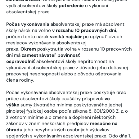
vydá absolventovi školy
potvrdenie
o vykonaní
absolventskej praxe.
Počas vykonávania
absolventskej praxe má absolvent
školy nárok na voľno
v rozsahu 10 pracovných dní
,
pričom tento nárok
vzniká najskôr
po uplynutí dvoch
mesiacov vykonávania absolventskej
praxe.
Okrem
poskytnutia voľna v rozsahu 10 pracovných
dní má
zamestnávateľ povinnosť
ospravedlniť
absolventovi školy neprítomnosť na
vykonávaní absolventskej praxe z dôvodu jeho dočasnej
pracovnej neschopnosti alebo z dôvodu ošetrovania
člena rodiny.
Počas vykonávania absolventskej praxe poskytuje úrad
práce absolventovi školy paušálny príspevok
vo
výške
sumy životného minima poskytovaného jednej
plnoletej fyzickej osobe podľa zákona č. 601/2003 Z. z. o
životnom minime a o zmene a doplnení niektorých
zákonov v znení neskorších predpisov
mesačne na
úhradu
jeho nevyhnutných osobných výdavkov
spojených s vykonávaním absolventskej praxe. Odo dňa 1.