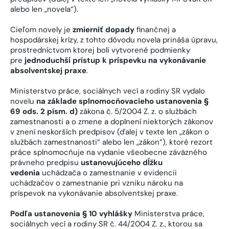
alebo len „novela“).
Cieľom novely je
zmierniť dopady
finančnej a
hospodárskej krízy, z tohto dôvodu novela prináša úpravu,
prostredníctvom ktorej boli vytvorené podmienky
pre
jednoduchší prístup k príspevku na vykonávanie
absolventskej praxe
.
Ministerstvo práce, sociálnych vecí a rodiny SR vydalo
novelu
na základe splnomocňovacieho ustanovenia §
69 ods. 2 písm. d)
zákona č. 5/2004 Z. z. o službách
zamestnanosti a o zmene a doplnení niektorých zákonov
v znení neskorších predpisov (ďalej v texte len „zákon o
službách zamestnanosti“ alebo len „zákon“), ktoré rezort
práce splnomocňuje na vydanie všeobecne záväzného
právneho predpisu
ustanovujúceho dĺžku
vedenia
uchádzača o zamestnanie v evidencii
uchádzačov o zamestnanie pri vzniku nároku na
príspevok na vykonávanie absolventskej praxe.
Podľa ustanovenia § 10 vyhlášky
Ministerstva práce,
sociálnych vecí a rodiny SR č. 44/2004 Z. z., ktorou sa