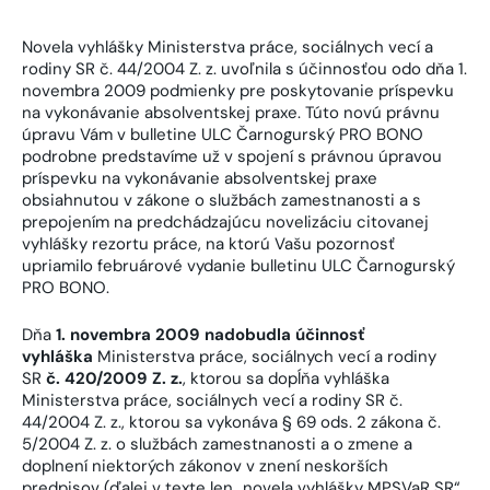
Novela vyhlášky Ministerstva práce, sociálnych vecí a
rodiny SR č. 44/2004 Z. z. uvoľnila s účinnosťou odo dňa 1.
novembra 2009 podmienky pre poskytovanie príspevku
na vykonávanie absolventskej praxe. Túto novú právnu
úpravu Vám v bulletine ULC Čarnogurský PRO BONO
podrobne predstavíme už v spojení s právnou úpravou
príspevku na vykonávanie absolventskej praxe
obsiahnutou v zákone o službách zamestnanosti a s
prepojením na predchádzajúcu novelizáciu citovanej
vyhlášky rezortu práce, na ktorú Vašu pozornosť
upriamilo februárové vydanie bulletinu ULC Čarnogurský
PRO BONO.
Dňa
1. novembra 2009 nadobudla účinnosť
vyhláška
Ministerstva práce, sociálnych vecí a rodiny
SR
č. 420/2009 Z. z.
, ktorou sa dopĺňa vyhláška
Ministerstva práce, sociálnych vecí a rodiny SR č.
44/2004 Z. z., ktorou sa vykonáva § 69 ods. 2 zákona č.
5/2004 Z. z. o službách zamestnanosti a o zmene a
doplnení niektorých zákonov v znení neskorších
predpisov (ďalej v texte len „novela vyhlášky MPSVaR SR“