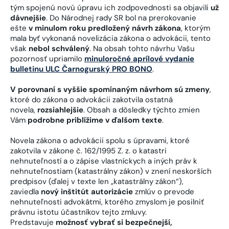
tým spojenú novú úpravu ich zodpovednosti sa objavili
už
dávnejšie
. Do Národnej rady SR bol na prerokovanie
ešte
v minulom roku predložený návrh zákona
, ktorým
mala byť vykonaná novelizácia zákona o advokácii, tento
však
nebol schválený
. Na obsah tohto návrhu Vašu
pozornosť upriamilo
minuloročné aprílové vydanie
bulletinu ULC Čarnogurský PRO BONO
.
V porovnaní s vyššie spomínaným návrhom sú zmeny
,
ktoré do zákona o advokácii zakotvila ostatná
novela,
rozsiahlejšie
. Obsah a dôsledky týchto zmien
Vám
podrobne priblížime v ďalšom texte
.
Novela zákona o advokácii spolu s úpravami, ktoré
zakotvila v zákone č. 162/1995 Z. z. o katastri
nehnuteľností a o zápise vlastníckych a iných práv k
nehnuteľnostiam (katastrálny zákon) v znení neskorších
predpisov (ďalej v texte len „katastrálny zákon“),
zaviedla
nový inštitút autorizácie
zmlúv o prevode
nehnuteľnosti advokátmi, ktorého zmyslom je posilniť
právnu istotu účastníkov tejto zmluvy.
Predstavuje
možnosť vybrať si bezpečnejší,