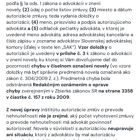
podľa § 1a ods. 1 zákona o advokácii v znení
novely,
(2)
údaj o počte listov zmluvy,
(3)
miesto a dátum
autorizácie zmluvy, teda vydania doložky o
autorizácii,
(4)
meno, priezvisko a podpis autorizujúceho
advokáta
a (5)
odtlačok pečiatky advokáta, v ktorej je
uvedené meno advokáta, adresa advokátskej kancelárie a
číslo zápisu v zozname advokátov Slovenskej advokátskej
komory (ďalej v texte len „SAK“).
Vzor doložky
o
autorizácii je uvedený
v prílohe č. 3
k zákonu o advokácii
v znení novely, ku ktorej si Vám dovoľujeme dať do
pozornosti
chybu v číselnom označení novely
(vo vzore
doložky má byť správne predmetná novela označená ako
zákon č. 304/2009 Z. z.). Predmetná chyba bola
odstránená
Redakčným oznámením o oprave
chyby
zverejneným v Zbierke zákonov SR
na strane 3358
v čiastke č. 157 z roku 2009
.
Z novej úpravy
inštitútu autorizácie zmlúv o prevode
nehnuteľnosti
nie je zrejmé
, aký počet vyhotovení zmluvy
o prevode nehnuteľnosti má advokát povinnosť
autorizovať. Novela v súvislosti s autorizáciou
neupravuje
ani situáciu
, ktorý z advokátov by mal autorizáciu