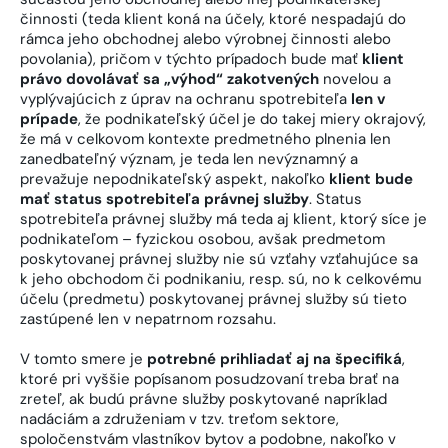
činnosti (teda klient koná na účely, ktoré nespadajú do
rámca jeho obchodnej alebo výrobnej činnosti alebo
povolania), pričom v týchto prípadoch bude mať
klient
právo dovolávať sa „výhod“ zakotvených
novelou a
vyplývajúcich z úprav na ochranu spotrebiteľa
len v
prípade
, že podnikateľský účel je do takej miery okrajový,
že má v celkovom kontexte predmetného plnenia len
zanedbateľný význam, je teda len nevýznamný a
prevažuje nepodnikateľský aspekt, nakoľko
klient bude
mať status spotrebiteľa právnej služby
. Status
spotrebiteľa právnej služby má teda aj klient, ktorý síce je
podnikateľom – fyzickou osobou, avšak predmetom
poskytovanej právnej služby nie sú vzťahy vzťahujúce sa
k jeho obchodom či podnikaniu, resp. sú, no k celkovému
účelu (predmetu) poskytovanej právnej služby sú tieto
zastúpené len v nepatrnom rozsahu.
V tomto smere je
potrebné prihliadať aj na špecifiká
,
ktoré pri vyššie popísanom posudzovaní treba brať na
zreteľ, ak budú právne služby poskytované napríklad
nadáciám a združeniam v tzv. treťom sektore,
spoločenstvám vlastníkov bytov a podobne, nakoľko v