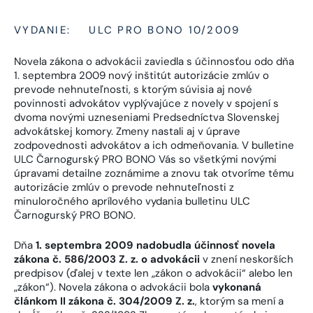
VYDANIE:
ULC PRO BONO 10/2009
Novela zákona o advokácii zaviedla s účinnosťou odo dňa
1. septembra 2009 nový inštitút autorizácie zmlúv o
prevode nehnuteľnosti, s ktorým súvisia aj nové
povinnosti advokátov vyplývajúce z novely v spojení s
dvoma novými uzneseniami Predsedníctva Slovenskej
advokátskej komory. Zmeny nastali aj v úprave
zodpovednosti advokátov a ich odmeňovania. V bulletine
ULC Čarnogurský PRO BONO Vás so všetkými novými
úpravami detailne zoznámime a znovu tak otvoríme tému
autorizácie zmlúv o prevode nehnuteľnosti z
minuloročného aprílového vydania bulletinu ULC
Čarnogurský PRO BONO.
Dňa
1. septembra 2009 nadobudla účinnosť novela
zákona č. 586/2003 Z. z. o advokácii
v znení neskorších
predpisov (ďalej v texte len „zákon o advokácii“ alebo len
„zákon“). Novela zákona o advokácii bola
vykonaná
článkom II zákona č. 304/2009 Z. z.
, ktorým sa mení a