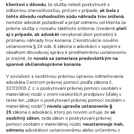
klientovi z dôvodu
, že služby neboli poskytnuté s
odbornou starostlivosťou, pričom v prípade,
ak bola z
tohto dôvodu rozhodnutím súdu náhrada trov znížená
,
nemôže advokát požadovať a prijať odmenu od klienta za
právne služby v rozsahu takéhoto zníženia. Uvedené
platí
aj v prípade, ak advokát
nevykonal úkon potrebný k
priznaniu náhrady trov konania. Z konštrukcie nového
ustanovenia § 24 ods. 6 zákona o advokácii v spojení s
obsahom dôvodovej správy k predmetnému ustanoveniu
je zrejmé, že
novela sa zameriava predovšetkým na
sporové občianskoprávne konania
.
V súvislosti s osobitnou právnou úpravou odmeňovania
advokáta Centrom právnej pomoci podľa zákona č.
327/2005 Z. z. o poskytovaní právnej pomoci osobám v
materiálnej núdzi v znení neskorších predpisov (ďalej v
texte len „zákon o poskytovaní právnej pomoci osobám v
materiálnej núdzi“)
novela upravila ustanovenie §
25
zákona o advokácii, ktorý po novom určuje, že
ak
osobitný zákon
, teda zákon o poskytovaní právnej
pomoci osobám v materiálnej núdzi,
neustanovuje inak,
odmenu
advokátovi ustanovenému alebo určenému z