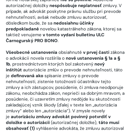
autorizačnej doložky
nespôsobuje neplatnosť
zmluvy. V
prípade, ak advokát poskytne právnu službu pri prevode
nehnuteľnosti, avšak nebude zmluvu autorizovať,
dôsledkom bude, že sa
nedosiahnu účinky
predpokladané
novelou katastrálneho zákona, ktorej sa
taktiež venujeme
v tomto vydaní bulletinu ULC
Čarnogurský PRO BONO
.
Všeobecné ustanovenia
obsiahnuté
v prvej časti
zákona
o advokácii novela rozšírila o
nové ustanovenia § 1a a §
1b
, prostredníctvom ktorých bol zakotvený
nový
inštitút
autorizácie zmlúv o prevode nehnuteľnosti, táto
je
definovaná ako
spísanie zmluvy o prevode
nehnuteľnosti, zistenie totožnosti účastníkov tejto
zmluvy a ich zástupcov, posúdenie, či zmluva neodporuje
zákonu, neobchádza zákon, neprieči sa dobrým mravom, a
posúdenie, či uzavretím zmluvy nedôjde ku skutočnosti
zakladajúcej vznik škody (ďalej v texte len „autorizácia
zmluvy“ alebo len „autorizácia“). V zmysle novely
je
autorizáciu zmluvy advokát povinný potvrdiť v
doložke o autorizácii
(autorizačnej doložke),
táto musí
obsahovať (1)
vyhlásenie advokáta, že zmluvu autorizoval