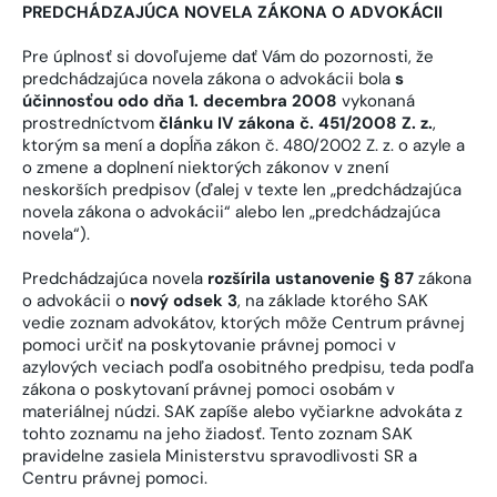
PREDCHÁDZAJÚCA NOVELA ZÁKONA O ADVOKÁCII
Pre úplnosť si dovoľujeme dať Vám do pozornosti, že
predchádzajúca novela zákona o advokácii bola
s
účinnosťou odo dňa 1. decembra 2008
vykonaná
prostredníctvom
článku IV zákona č. 451/2008 Z. z.
,
ktorým sa mení a dopĺňa zákon č. 480/2002 Z. z. o azyle a
o zmene a doplnení niektorých zákonov v znení
neskorších predpisov (ďalej v texte len „predchádzajúca
novela zákona o advokácii“ alebo len „predchádzajúca
novela“).
Predchádzajúca novela
rozšírila ustanovenie § 87
zákona
o advokácii o
nový odsek 3
, na základe ktorého SAK
vedie zoznam advokátov, ktorých môže Centrum právnej
pomoci určiť na poskytovanie právnej pomoci v
azylových veciach podľa osobitného predpisu, teda podľa
zákona o poskytovaní právnej pomoci osobám v
materiálnej núdzi. SAK zapíše alebo vyčiarkne advokáta z
tohto zoznamu na jeho žiadosť. Tento zoznam SAK
pravidelne zasiela Ministerstvu spravodlivosti SR a
Centru právnej pomoci.