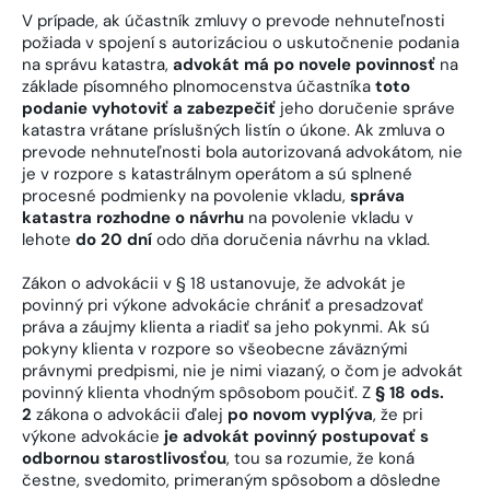
V prípade, ak účastník zmluvy o prevode nehnuteľnosti
požiada v spojení s autorizáciou o uskutočnenie podania
na správu katastra,
advokát má po novele povinnosť
na
základe písomného plnomocenstva účastníka
toto
podanie vyhotoviť a zabezpečiť
jeho doručenie správe
katastra vrátane príslušných listín o úkone. Ak zmluva o
prevode nehnuteľnosti bola autorizovaná advokátom, nie
je v rozpore s katastrálnym operátom a sú splnené
procesné podmienky na povolenie vkladu,
správa
katastra rozhodne o návrhu
na povolenie vkladu v
lehote
do 20 dní
odo dňa doručenia návrhu na vklad.
Zákon o advokácii v § 18 ustanovuje, že advokát je
povinný pri výkone advokácie chrániť a presadzovať
práva a záujmy klienta a riadiť sa jeho pokynmi. Ak sú
pokyny klienta v rozpore so všeobecne záväznými
právnymi predpismi, nie je nimi viazaný, o čom je advokát
povinný klienta vhodným spôsobom poučiť. Z
§ 18 ods.
2
zákona o advokácii ďalej
po novom vyplýva
, že pri
výkone advokácie
je advokát povinný postupovať s
odbornou starostlivosťou
, tou sa rozumie, že koná
čestne, svedomito, primeraným spôsobom a dôsledne