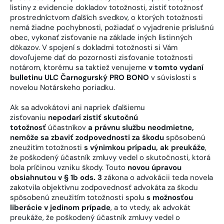
listiny z evidencie dokladov totožnosti, zistiť totožnosť
prostredníctvom ďalších svedkov, o ktorých totožnosti
nemá žiadne pochybnosti, požiadať o vyjadrenie príslušnú
obec, vykonať zisťovanie na základe iných listinných
dôkazov. V spojení s dokladmi totožnosti si Vám
dovoľujeme dať do pozornosti zisťovanie totožnosti
notárom, ktorému sa taktiež venujeme
v tomto vydaní
bulletinu ULC Čarnogurský PRO BONO
v súvislosti s
novelou Notárskeho poriadku.
Ak sa advokátovi ani napriek ďalšiemu
zisťovaniu
nepodarí zistiť skutočnú
totožnosť
účastníkov
a právnu službu neodmietne,
nemôže sa zbaviť zodpovednosti za škodu
spôsobenú
zneužitím totožnosti
s výnimkou prípadu, ak preukáže
,
že poškodený účastník zmluvy vedel o skutočnosti, ktorá
bola príčinou vzniku škody. Touto
novou úpravou
obsiahnutou v § 1b ods. 3
zákona o advokácii teda novela
zakotvila objektívnu zodpovednosť advokáta za škodu
spôsobenú zneužitím totožnosti spolu
s možnosťou
liberácie v jedinom prípade
, a to vtedy, ak advokát
preukáže, že poškodený účastník zmluvy vedel o