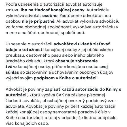
Podľa uznesenia o autorizácii advokát autorizuje
zmluvu
iba na žiadosť konajúcej osoby
. Autorizáciu
vykonáva advokát
osobne
. Zastúpenie advokáta inou
osobou
nie je prípustné
. Ak advokát vykonáva advokáciu
vo forme obchodnej spoločnosti, vykonáva autorizáciu v
mene a na účet obchodnej spoločnosti.
Uznesenie o autorizácii
advokátovi ukladá zisťovať
údaje o totožnosti
konajúcej osoby z jej občianskeho
preukazu, cestovného pasu alebo iného platného
úradného dokladu, ktorý
obsahuje zobrazenie
tváre
konajúcej osoby, pričom konajúca osoba
svoj
súhlas
so zisťovaním a uchovávaním osobných údajov
vyjadrí svojím
podpisom v Knihe o autorizácii
.
Advokát je povinný
zapísať každú autorizáciu do Knihy o
autorizácii
, ktorú vydáva SAK na základe písomnej
žiadosti advokáta, obsahujúcej overený podpisový vzor
advokáta. Advokát je povinný prideliť každej autorizácii
každej konajúcej osoby samostatné poradové číslo v
Knihe o autorizácii, a to aj v prípade, že listinu podpísalo
viac konajúcich osôb.