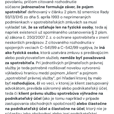
povolaniu, pričom citované rozhodnutie
súčasne
jednoznačne formuluje záver, že pojem
spotrebiteľ
definovaný v článku 2 písm. b) smernice Rady
93/13/EHS zo dňa 5. apríla 1993 o neprimeraných
podmienkach v spotrebiteľských zmluvách sa musí
vykladať tak,
že sa vzťahuje len na fyzické osoby
, teda aj
napriek existencii už spomínaného ustanovenia § 2 písm.
a) zákona č. 250/2007 Z. z. o ochrane spotrebiteľa v znení
neskorších predpisov. Z citovaného rozhodnutia v
spojených veciach C-541/99 a C-542/99 vyplýva, že
iná
ako fyzická osoba
, ktorá uzatvára zmluvu s predávajúcim
alebo poskytovateľom služieb,
nemôže byť považovaná
za spotrebiteľa
. Pri jednotlivých prijímateľoch právnej
služby je teda potrebné rozlišovať novelou vytvorenú
výkladovú hranicu medzi pojmom „klient“ a pojmom
„spotrebiteľ právnej služby“, pri hľadaní ktorej by malo
byť
rozhodujúce, či
vo veci, v ktorej je klient zastupovaný
advokátom, prevláda súkromný alebo podnikateľský účel,
teda či
klient právnu službu spotrebúva výhradne na
podnikateľský účel
(ako je tomu napríklad v prípade
zastupovania obchodných spoločností)
alebo čiastočne
na podnikateľský účel a čiastočne na účel
, ktorý nie je
súčasťou jeho obchodnej alebo inej podnikateľskej