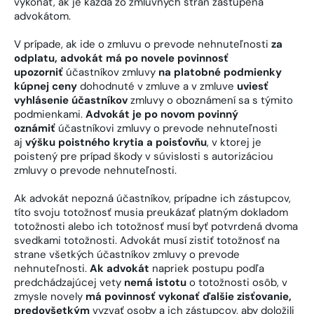
vykonať, ak je každá zo zmluvných strán zastúpená
advokátom.
V prípade, ak ide o zmluvu o prevode nehnuteľnosti
za
odplatu, advokát má po novele povinnosť
upozorniť
účastníkov zmluvy
na platobné podmienky
kúpnej ceny
dohodnuté v zmluve a v zmluve
uviesť
vyhlásenie účastníkov
zmluvy o oboznámení sa s týmito
podmienkami.
Advokát je po novom povinný
oznámiť
účastníkovi zmluvy o prevode nehnuteľnosti
aj
výšku poistného krytia a poisťovňu
, v ktorej je
poistený pre prípad škody v súvislosti s autorizáciou
zmluvy o prevode nehnuteľnosti.
Ak advokát nepozná účastníkov, prípadne ich zástupcov,
títo svoju totožnosť musia preukázať platným dokladom
totožnosti alebo ich totožnosť musí byť potvrdená dvoma
svedkami totožnosti. Advokát musí zistiť totožnosť na
strane všetkých účastníkov zmluvy o prevode
nehnuteľnosti.
Ak advokát
napriek postupu podľa
predchádzajúcej vety
nemá istotu
o totožnosti osôb, v
zmysle novely
má povinnosť vykonať ďalšie zisťovanie,
predovšetkým
vyzvať osoby a ich zástupcov, aby doložili