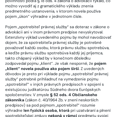
povinnosti podľa § 18 ods. 4 zákona o advokácii týkalo, čo
možno vyvodiť aj z gramatického výkladu znenia
predmetného ustanovenia, v ktorom novela používa
pojem „úkon“ výhradne v jednotnom čísle.
Pojem „spotrebiteľ právnej služby“ sa doteraz v zákone o
advokácii ani v inom právnom predpise nevyskytoval.
Extenzívny výklad uvedeného pojmu by mohol navodzovať
dojem, že za spotrebiteľa právnej služby je potrebné
považovať každú osobu, ktorá právnu službu spotrebúva,
a keďže právnu službu spotrebúva každý jej príjemca,
takto chápaný výklad by v konečnom dôsledku
zodpovedal pojmu „klient“. Je však nesporné, že
pojem
„klient“ novela používa ako pojem širší
. Z uvedených
dôvodov je preto pri výklade pojmu „spotrebiteľ právnej
služby“ potrebné prihliadnuť na vymedzenie pojmu
„spotrebiteľ“ v iných právnych predpisoch v spojení s
existujúcou judikatúrou Súdneho dvora Európskych
spoločenstiev. V zmysle
§ 52 ods. 4 Občianskeho
zákonníka
(zákon č. 40/1964 Zb. v znení neskorších
predpisov) sa pod pojmom „spotrebiteľ“ rozumie
výhradne
len fyzická osoba, ktorá
pri uzatváraní a plnení
spotrebiteľskej zmluvy
nekoná v rámci
predmetu svojej