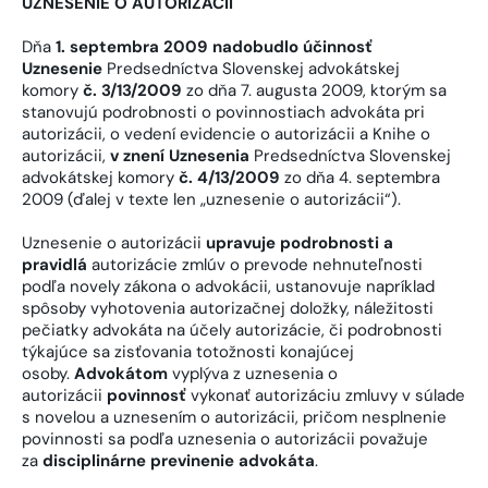
UZNESENIE O AUTORIZÁCII
Dňa
1. septembra 2009 nadobudlo účinnosť
Uznesenie
Predsedníctva Slovenskej advokátskej
komory
č. 3/13/2009
zo dňa 7. augusta 2009, ktorým sa
stanovujú podrobnosti o povinnostiach advokáta pri
autorizácii, o vedení evidencie o autorizácii a Knihe o
autorizácii,
v znení Uznesenia
Predsedníctva Slovenskej
advokátskej komory
č. 4/13/2009
zo dňa 4. septembra
2009 (ďalej v texte len „uznesenie o autorizácii“).
Uznesenie o autorizácii
upravuje podrobnosti a
pravidlá
autorizácie zmlúv o prevode nehnuteľnosti
podľa novely zákona o advokácii, ustanovuje napríklad
spôsoby vyhotovenia autorizačnej doložky, náležitosti
pečiatky advokáta na účely autorizácie, či podrobnosti
týkajúce sa zisťovania totožnosti konajúcej
osoby.
Advokátom
vyplýva z uznesenia o
autorizácii
povinnosť
vykonať autorizáciu zmluvy v súlade
s novelou a uznesením o autorizácii, pričom nesplnenie
povinnosti sa podľa uznesenia o autorizácii považuje
za
disciplinárne previnenie advokáta
.