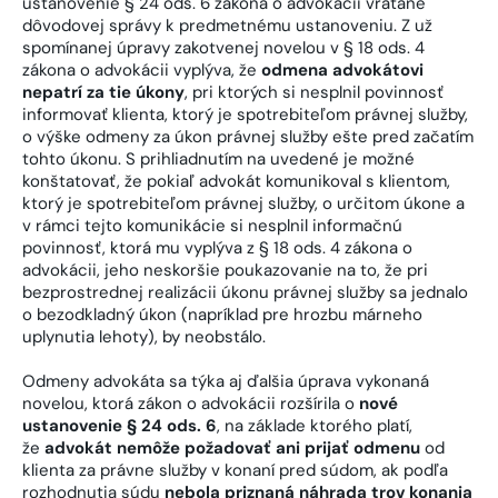
ustanovenie § 24 ods. 6 zákona o advokácii vrátane
dôvodovej správy k predmetnému ustanoveniu. Z už
spomínanej úpravy zakotvenej novelou v § 18 ods. 4
zákona o advokácii vyplýva, že
odmena advokátovi
nepatrí za tie úkony
, pri ktorých si nesplnil povinnosť
informovať klienta, ktorý je spotrebiteľom právnej služby,
o výške odmeny za úkon právnej služby ešte pred začatím
tohto úkonu. S prihliadnutím na uvedené je možné
konštatovať, že pokiaľ advokát komunikoval s klientom,
ktorý je spotrebiteľom právnej služby, o určitom úkone a
v rámci tejto komunikácie si nesplnil informačnú
povinnosť, ktorá mu vyplýva z § 18 ods. 4 zákona o
advokácii, jeho neskoršie poukazovanie na to, že pri
bezprostrednej realizácii úkonu právnej služby sa jednalo
o bezodkladný úkon (napríklad pre hrozbu márneho
uplynutia lehoty), by neobstálo.
Odmeny advokáta sa týka aj ďalšia úprava vykonaná
novelou, ktorá zákon o advokácii rozšírila o
nové
ustanovenie § 24 ods. 6
, na základe ktorého platí,
že
advokát nemôže požadovať ani prijať odmenu
od
klienta za právne služby v konaní pred súdom, ak podľa
rozhodnutia súdu
nebola priznaná náhrada trov konania