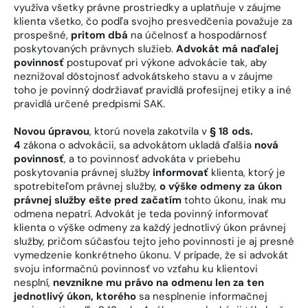
využíva všetky právne prostriedky a uplatňuje v záujme
klienta všetko, čo podľa svojho presvedčenia považuje za
prospešné,
pritom dbá
na účelnosť a hospodárnosť
poskytovaných právnych služieb.
Advokát má naďalej
povinnosť
postupovať pri výkone advokácie tak, aby
neznižoval dôstojnosť advokátskeho stavu a v záujme
toho je povinný dodržiavať pravidlá profesijnej etiky a iné
pravidlá určené predpismi SAK.
Novou úpravou
, ktorú novela zakotvila v
§ 18 ods.
4
zákona o advokácii, sa advokátom ukladá ďalšia
nová
povinnosť
, a to povinnosť advokáta v priebehu
poskytovania právnej služby
informovať
klienta, ktorý je
spotrebiteľom právnej služby,
o výške odmeny za úkon
právnej služby ešte pred začatím
tohto úkonu, inak mu
odmena nepatrí. Advokát je teda povinný informovať
klienta o výške odmeny za každý jednotlivý úkon právnej
služby, pričom súčasťou tejto jeho povinnosti je aj presné
vymedzenie konkrétneho úkonu. V prípade, že si advokát
svoju informačnú povinnosť vo vzťahu ku klientovi
nesplní,
nevznikne mu právo na odmenu len za ten
jednotlivý úkon, ktorého
sa nesplnenie informačnej