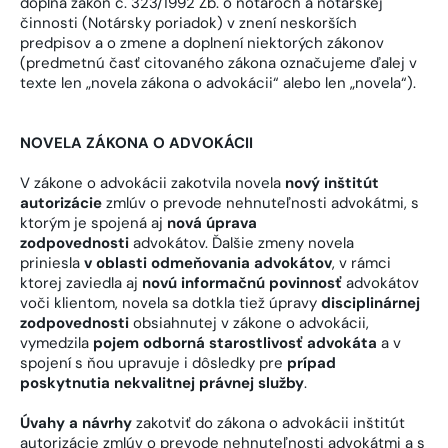
dopĺňa zákon č. 323/1992 Zb. o notároch a notárskej
činnosti (Notársky poriadok) v znení neskorších
predpisov a o zmene a doplnení niektorých zákonov
(predmetnú časť citovaného zákona označujeme ďalej v
texte len „novela zákona o advokácii“ alebo len „novela“).
NOVELA ZÁKONA O ADVOKÁCII
V zákone o advokácii zakotvila novela
nový inštitút
autorizácie
zmlúv o prevode nehnuteľnosti advokátmi, s
ktorým je spojená aj
nová úprava
zodpovednosti
advokátov. Ďalšie zmeny novela
priniesla
v oblasti odmeňovania advokátov
, v rámci
ktorej zaviedla aj
novú informačnú povinnosť
advokátov
voči klientom, novela sa dotkla tiež úpravy
disciplinárnej
zodpovednosti
obsiahnutej v zákone o advokácii,
vymedzila
pojem odborná starostlivosť advokáta
a v
spojení s ňou upravuje i dôsledky pre
prípad
poskytnutia nekvalitnej právnej služby
.
Úvahy a návrhy
zakotviť do zákona o advokácii inštitút
autorizácie zmlúv o prevode nehnuteľnosti advokátmi a s