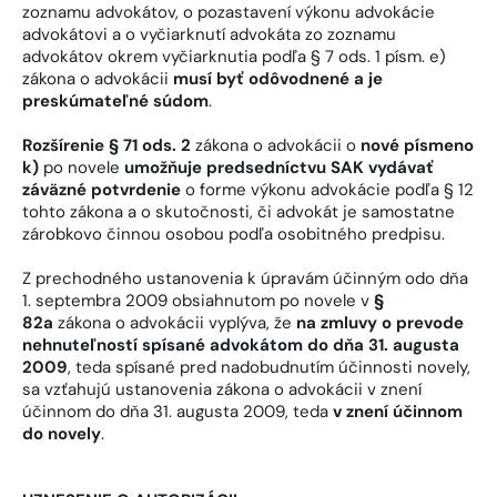
zoznamu advokátov, o pozastavení výkonu advokácie
advokátovi a o vyčiarknutí advokáta zo zoznamu
advokátov okrem vyčiarknutia podľa § 7 ods. 1 písm. e)
zákona o advokácii
musí byť odôvodnené a je
preskúmateľné súdom
.
Rozšírenie § 71 ods. 2
zákona o advokácii o
nové písmeno
k)
po novele
umožňuje predsedníctvu SAK vydávať
záväzné potvrdenie
o forme výkonu advokácie podľa § 12
tohto zákona a o skutočnosti, či advokát je samostatne
zárobkovo činnou osobou podľa osobitného predpisu.
Z prechodného ustanovenia k úpravám účinným odo dňa
1. septembra 2009 obsiahnutom po novele v
§
82a
zákona o advokácii vyplýva, že
na zmluvy o prevode
nehnuteľností spísané advokátom do dňa 31. augusta
2009
, teda spísané pred nadobudnutím účinnosti novely,
sa vzťahujú ustanovenia zákona o advokácii v znení
účinnom do dňa 31. augusta 2009, teda
v znení účinnom
do novely
.