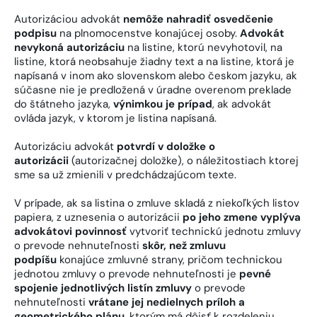
Autorizáciou advokát
nemôže nahradiť osvedčenie
podpisu
na plnomocenstve konajúcej osoby.
Advokát
nevykoná autorizáciu
na listine, ktorú nevyhotovil, na
listine, ktorá neobsahuje žiadny text a na listine, ktorá je
napísaná v inom ako slovenskom alebo českom jazyku, ak
súčasne nie je predložená v úradne overenom preklade
do štátneho jazyka,
výnimkou je prípad
, ak advokát
ovláda jazyk, v ktorom je listina napísaná.
Autorizáciu advokát
potvrdí v doložke o
autorizácii
(autorizačnej doložke), o náležitostiach ktorej
sme sa už zmienili v predchádzajúcom texte.
V prípade, ak sa listina o zmluve skladá z niekoľkých listov
papiera, z uznesenia o autorizácii
po jeho zmene vyplýva
advokátovi povinnosť
vytvoriť technickú jednotu zmluvy
o prevode nehnuteľnosti
skôr, než zmluvu
podpíšu
konajúce zmluvné strany, pričom technickou
jednotou zmluvy o prevode nehnuteľnosti je
pevné
spojenie jednotlivých listín zmluvy
o prevode
nehnuteľnosti
vrátane jej nedielnych príloh a
geometrického plánu
, ktorým má dôjsť k rozdeleniu