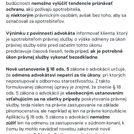
budúcnosti
nemožno vylúčiť tendencie priznávať
ochranu
, akú požívajú spotrebitelia,
aj
niektorým
právnickým osobám, avšak bez toho, aby sa
označovali za spotrebiteľov.
Výnimku z povinnosti advokáta
informovať klienta, ktorý
je spotrebiteľom právnej služby, o výške odmeny za úkon
právnej služby ešte pred začatím tohto úkonu
predstavuje časová tieseň, teda prípad,
ak je potrebné
úkon právnej služby vykonať bezodkladne
.
Nové ustanovenie § 18 ods. 5
zákona o advokácii určuje,
že
odmena advokátovi nepatrí za tie úkony
, pri ktorých
nepostupoval s odbornou starostlivosťou. Z takto
formulovanej zákonnej úpravy je zrejmé, že znenie § 18
ods. 5 zákona o advokácii je
všeobecným ustanovením
vzťahujúcim sa na všetky prípady
poskytovania právnej
služby, teda nielen na právne zastupovanie na základe
plnomocenstva, ale napríklad aj len na právne konzultácie.
Aplikáciu § 18 ods. 5 zákona o advokácii
nemožno
zúžiť
len na odmenu za zastupovanie v súdnom konaní, k
čomu by mohlo navádzať novelou zakotvené nové