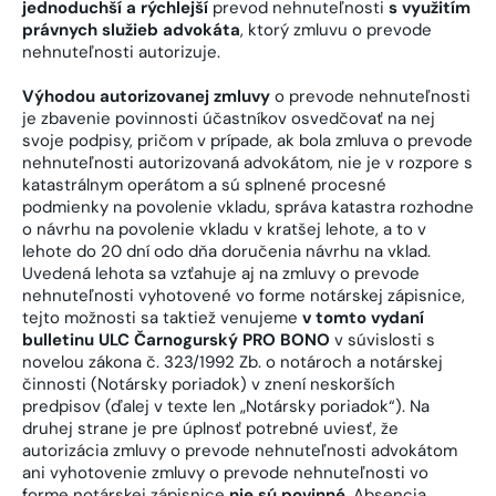
jednoduchší a rýchlejší
prevod nehnuteľnosti
s využitím
právnych služieb advokáta
, ktorý zmluvu o prevode
nehnuteľnosti autorizuje.
Výhodou autorizovanej zmluvy
o prevode nehnuteľnosti
je zbavenie povinnosti účastníkov osvedčovať na nej
svoje podpisy, pričom v prípade, ak bola zmluva o prevode
nehnuteľnosti autorizovaná advokátom, nie je v rozpore s
katastrálnym operátom a sú splnené procesné
podmienky na povolenie vkladu, správa katastra rozhodne
o návrhu na povolenie vkladu v kratšej lehote, a to v
lehote do 20 dní odo dňa doručenia návrhu na vklad.
Uvedená lehota sa vzťahuje aj na zmluvy o prevode
nehnuteľnosti vyhotovené vo forme notárskej zápisnice,
tejto možnosti sa taktiež venujeme
v tomto vydaní
bulletinu ULC Čarnogurský PRO BONO
v súvislosti s
novelou zákona č. 323/1992 Zb. o notároch a notárskej
činnosti (Notársky poriadok) v znení neskorších
predpisov (ďalej v texte len „Notársky poriadok“). Na
druhej strane je pre úplnosť potrebné uviesť, že
autorizácia zmluvy o prevode nehnuteľnosti advokátom
ani vyhotovenie zmluvy o prevode nehnuteľnosti vo
forme notárskej zápisnice
nie sú povinné
. Absencia