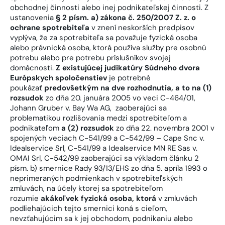
obchodnej činnosti alebo inej podnikateľskej činnosti. Z
ustanovenia
§ 2 písm. a) zákona č. 250/2007 Z. z. o
ochrane spotrebiteľa
v znení neskorších predpisov
vyplýva, že za spotrebiteľa sa považuje fyzická osoba
alebo právnická osoba, ktorá používa služby pre osobnú
potrebu alebo pre potrebu príslušníkov svojej
domácnosti.
Z existujúcej judikatúry Súdneho dvora
Európskych spoločenstiev
je potrebné
poukázať
predovšetkým na dve rozhodnutia, a to na (1)
rozsudok
zo dňa 20. januára 2005 vo veci C-464/01,
Johann Gruber v. Bay Wa AG, zaoberajúci sa
problematikou rozlišovania medzi spotrebiteľom a
podnikateľom
a (2) rozsudok
zo dňa 22. novembra 2001 v
spojených veciach C-541/99 a C-542/99 – Cape Snc v.
Idealservice Srl, C-541/99 a Idealservice MN RE Sas v.
OMAI Srl, C-542/99 zaoberajúci sa výkladom článku 2
písm. b) smernice Rady 93/13/EHS zo dňa 5. apríla 1993 o
neprimeraných podmienkach v spotrebiteľských
zmluvách, na účely ktorej sa spotrebiteľom
rozumie
akákoľvek fyzická osoba, ktorá
v zmluvách
podliehajúcich tejto smernici koná s cieľom,
nevzťahujúcim sa k jej obchodom, podnikaniu alebo