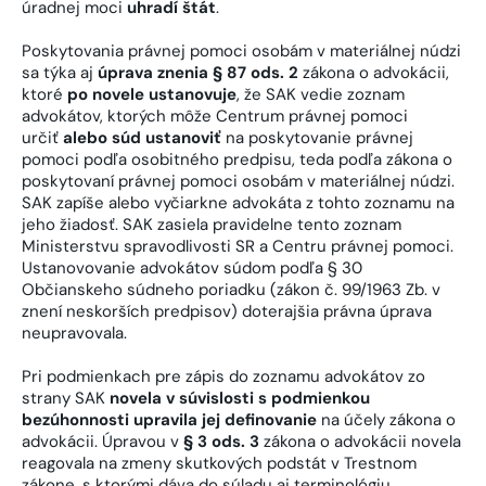
úradnej moci
uhradí štát
.
Poskytovania právnej pomoci osobám v materiálnej núdzi
sa týka aj
úprava znenia § 87 ods. 2
zákona o advokácii,
ktoré
po novele ustanovuje
, že SAK vedie zoznam
advokátov, ktorých môže Centrum právnej pomoci
určiť
alebo súd ustanoviť
na poskytovanie právnej
pomoci podľa osobitného predpisu, teda podľa zákona o
poskytovaní právnej pomoci osobám v materiálnej núdzi.
SAK zapíše alebo vyčiarkne advokáta z tohto zoznamu na
jeho žiadosť. SAK zasiela pravidelne tento zoznam
Ministerstvu spravodlivosti SR a Centru právnej pomoci.
Ustanovovanie advokátov súdom podľa § 30
Občianskeho súdneho poriadku (zákon č. 99/1963 Zb. v
znení neskorších predpisov) doterajšia právna úprava
neupravovala.
Pri podmienkach pre zápis do zoznamu advokátov zo
strany SAK
novela v súvislosti s podmienkou
bezúhonnosti upravila jej definovanie
na účely zákona o
advokácii. Úpravou v
§ 3 ods. 3
zákona o advokácii novela
reagovala na zmeny skutkových podstát v Trestnom
zákone, s ktorými dáva do súladu aj terminológiu