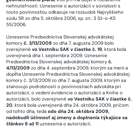
nehnuteľnosti. Uznesenie o autorizácii v súvislosti s
touto povinnosťou odkazuje na rozsudok Najvyššieho
súdu SR zo dňa 5. októbra 2006, sp. zn.: 3 Sž-o-KS
55/2006.
Uznesenie Predsedníctva Slovenskej advokátskej
komory
č. 3/13/2009
zo dňa 7. augusta 2009 bolo
zverejnené
vo Vestníku SAK v čiastke č. 19
, ktorá bola
uverejnená dňa 1. septembra 2009. Uznesenie
Predsedníctva Slovenskej advokátskej komory
č.
4/13/2009
zo dňa 4. septembra 2009, ktorým sa mení a
dopĺňa Uznesenie Predsedníctva Slovenskej advokátskej
komory č. 3/13/2009 zo dňa 7. augusta 2009, ktorým sa
stanovujú podrobnosti o povinnostiach advokáta pri
autorizácii, o vedení evidencie o autorizácii a Knihe o
autorizácii, bolo zverejnené
vo Vestníku SAK v čiastke č.
20
, ktorá bola uverejnená dňa 24. októbra 2009, pričom
od tohto dňa, teda
odo dňa 24. októbra 2009,
nadobudli účinnosť aj zmeny a doplnenia týkajúce sa
článkov 8 až 11
uznesenia o autorizácii.