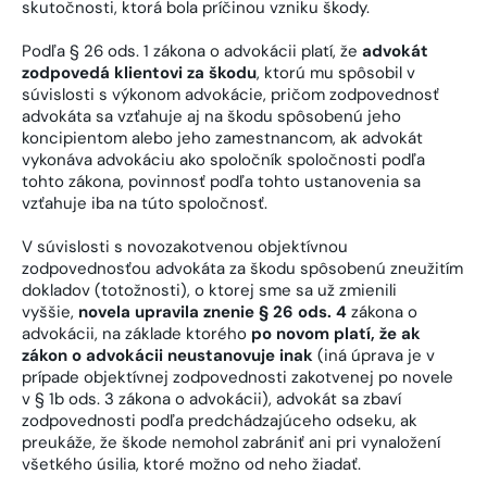
skutočnosti, ktorá bola príčinou vzniku škody.
Podľa § 26 ods. 1 zákona o advokácii platí, že
advokát
zodpovedá klientovi za škodu
, ktorú mu spôsobil v
súvislosti s výkonom advokácie, pričom zodpovednosť
advokáta sa vzťahuje aj na škodu spôsobenú jeho
koncipientom alebo jeho zamestnancom, ak advokát
vykonáva advokáciu ako spoločník spoločnosti podľa
tohto zákona, povinnosť podľa tohto ustanovenia sa
vzťahuje iba na túto spoločnosť.
V súvislosti s novozakotvenou objektívnou
zodpovednosťou advokáta za škodu spôsobenú zneužitím
dokladov (totožnosti), o ktorej sme sa už zmienili
vyššie,
novela upravila znenie § 26 ods. 4
zákona o
advokácii, na základe ktorého
po novom platí, že ak
zákon o advokácii neustanovuje inak
(iná úprava je v
prípade objektívnej zodpovednosti zakotvenej po novele
v § 1b ods. 3 zákona o advokácii), advokát sa zbaví
zodpovednosti podľa predchádzajúceho odseku, ak
preukáže, že škode nemohol zabrániť ani pri vynaložení
všetkého úsilia, ktoré možno od neho žiadať.