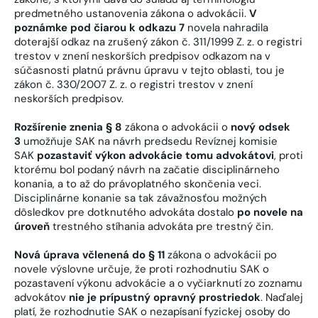
predmetného ustanovenia zákona o advokácii.
V
poznámke pod čiarou k odkazu 7
novela nahradila
doterajší odkaz na zrušený zákon č. 311/1999 Z. z. o registri
trestov v znení neskorších predpisov odkazom na v
súčasnosti platnú právnu úpravu v tejto oblasti, tou je
zákon č. 330/2007 Z. z. o registri trestov v znení
neskorších predpisov.
Rozšírenie znenia § 8
zákona o advokácii o
nový odsek
3
umožňuje SAK na návrh predsedu Revíznej komisie
SAK
pozastaviť výkon advokácie tomu advokátovi
, proti
ktorému bol podaný návrh na začatie disciplinárneho
konania, a to až do právoplatného skončenia veci.
Disciplinárne konanie sa tak závažnosťou možných
dôsledkov pre dotknutého advokáta dostalo
po novele na
úroveň
trestného stíhania advokáta pre trestný čin.
Nová úprava včlenená do § 11
zákona o advokácii po
novele výslovne určuje, že proti rozhodnutiu SAK o
pozastavení výkonu advokácie a o vyčiarknutí zo zoznamu
advokátov
nie je prípustný opravný prostriedok
. Naďalej
platí, že rozhodnutie SAK o nezapísaní fyzickej osoby do