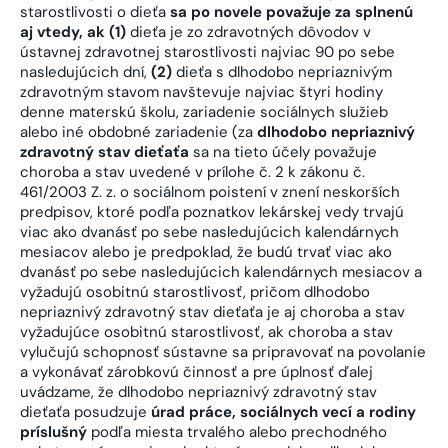
starostlivosti o dieťa
sa po novele považuje za splnenú
aj vtedy, ak (1)
dieťa je zo zdravotných dôvodov v
ústavnej zdravotnej starostlivosti najviac 90 po sebe
nasledujúcich dní,
(2)
dieťa s dlhodobo nepriaznivým
zdravotným stavom navštevuje najviac štyri hodiny
denne materskú školu, zariadenie sociálnych služieb
alebo iné obdobné zariadenie (za
dlhodobo nepriaznivý
zdravotný stav dieťaťa
sa na tieto účely považuje
choroba a stav uvedené v prílohe č. 2 k zákonu č.
461/2003 Z. z. o sociálnom poistení v znení neskorších
predpisov, ktoré podľa poznatkov lekárskej vedy trvajú
viac ako dvanásť po sebe nasledujúcich kalendárnych
mesiacov alebo je predpoklad, že budú trvať viac ako
dvanásť po sebe nasledujúcich kalendárnych mesiacov a
vyžadujú osobitnú starostlivosť, pričom dlhodobo
nepriaznivý zdravotný stav dieťaťa je aj choroba a stav
vyžadujúce osobitnú starostlivosť, ak choroba a stav
vylučujú schopnosť sústavne sa pripravovať na povolanie
a vykonávať zárobkovú činnosť a pre úplnosť ďalej
uvádzame, že dlhodobo nepriaznivý zdravotný stav
dieťaťa posudzuje
úrad práce, sociálnych vecí a rodiny
príslušný
podľa miesta trvalého alebo prechodného