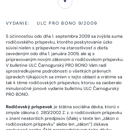
VYDANIE:
ULC PRO BONO 9/2009
S účinnosťou odo dňa 1. septembra 2009 sa zvýšila suma
rodičovského príspevku, ktorého poskytovanie úzko
súvisí nielen s príspevkom na starostlivosť o dieťa
zavedeným odo dňa 1. januára 2009, ale aj s
pripravovaným novým zákonom o rodičovskom príspevku.
V bulletine ULC Čarnogurský PRO BONO Vám radi
sprostredkujeme podrobnosti o všetkých právnych
úpravách týkajúcich sa zmien v tejto oblasti a vrátime sa
tak k téme rodičovských príspevkov, ktorou sa zaoberalo
minuloročné júnové vydanie bulletinu ULC Čarnogurský
PRO BONO.
Rodičovský príspevok
je štátna sociálna dávka, ktorú v
zmysle zákona č. 280/2002 Z. z. o rodičovskom príspevku
v znení neskorších predpisov (ďalej v texte len „zákon o
rodičovskom príspevku“ alebo len „zákon“) získava
oprávnená osoba. Štát prostredníctvom tejto dávky