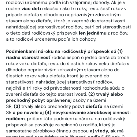
rodičovi určenému podľa ich vzájomnej dohody. Ak je v
rodine
viac detí
mladších ako tri roky, resp. šesť rokov v
prípade dieťaťa s dlhodobo nepriaznivým zdravotným
stavom alebo dieťaťa, ktoré je zverené do starostlivosti
nahrádzajúcej starostlivosť rodičov, patrí pri starostlivosti
o tieto deti rodičovský príspevok
len jednému
z rodičov,
a to rodičovi určenému podľa ich dohody.
Podmienkami nároku na rodičovský príspevok sú (1)
riadna starostlivosť
rodiča aspoň o jedno dieťa do troch
rokov veku dieťaťa, resp. do šiestich rokov veku dieťaťa s
dlhodobo nepriaznivým zdravotným stavom alebo do
šiestich rokov veku dieťaťa, ktoré je zverené do
starostlivosti nahrádzajúcej starostlivosť rodičov,
najdlhšie tri roky od právoplatnosti rozhodnutia súdu o
zverení dieťaťa do tejto starostlivosti,
(2) trvalý alebo
prechodný pobyt oprávnenej
osoby na území
SR,
(3)
trvalý alebo prechodný pobyt
dieťaťa
na území
SR
a po novele aj (4) nevykonávanie zárobkovej činnosti
rodičom
, pričom táto podmienka nároku na rodičovský
príspevok sa považuje za splnenú u rodiča, ktorý je
samostatne zárobkovo činnou osobou
aj vtedy, ak
má
pozastavené prevádzkovanie živnosti podľa § 58 ods. 2