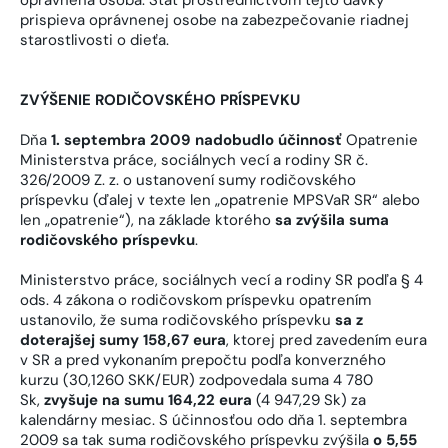
prispieva oprávnenej osobe na zabezpečovanie riadnej
starostlivosti o dieťa.
ZVÝŠENIE RODIČOVSKÉHO PRÍSPEVKU
Dňa
1. septembra 2009 nadobudlo účinnosť
Opatrenie
Ministerstva práce, sociálnych vecí a rodiny SR č.
326/2009 Z. z. o ustanovení sumy rodičovského
príspevku (ďalej v texte len „opatrenie MPSVaR SR“ alebo
len „opatrenie“), na základe ktorého
sa zvýšila suma
rodičovského príspevku
.
Ministerstvo práce, sociálnych vecí a rodiny SR podľa § 4
ods. 4 zákona o rodičovskom príspevku opatrením
ustanovilo, že suma rodičovského príspevku
sa z
doterajšej sumy 158,67 eura
, ktorej pred zavedením eura
v SR a pred vykonaním prepočtu podľa konverzného
kurzu (30,1260 SKK/EUR) zodpovedala suma 4 780
Sk,
zvyšuje na sumu 164,22 eura
(4 947,29 Sk) za
kalendárny mesiac. S účinnosťou odo dňa 1. septembra
2009 sa tak suma rodičovského príspevku zvýšila
o 5,55