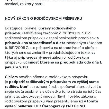
mesiaci, za ktorý patril.
NOVÝ ZÁKON O RODIČOVSKOM PRÍSPEVKU
Existujúcej právnej
úpravy rodičovského
príspevku
zakotvenej zákonom č. 280/2002 Z. z. o
rodičovskom príspevku v znení neskorších predpisov
a
príspevku na starostlivosť o dieťa
zavedeným zákonom
č. 561/2008 Z. z. o príspevku na starostlivosť o dieťa, o
ktorých sme sa zmienili v predchádzajúcom texte,
sa
týka aj pripravovaný nový zákon
o rodičovskom
príspevku,
účinnosť ktorého sa predpokladá odo dňa 1.
januára 2010
.
Cieľom
nového zákona o rodičovskom príspevku
je
podporiť rodičovským príspevkom vo vyššej sume
rodičov, ktorí
sa rozhodnú zabezpečovať starostlivosť o
svoje dieťa osobne, a v dôsledku toho stratia na istý čas
príjmy zo zárobkovej činnosti. Návrh nového zákona o
rodičovskom príspevku Vám prezentujeme
už v tomto
vydaní bulletinu ULC Čarnogurský PRO BONO
.