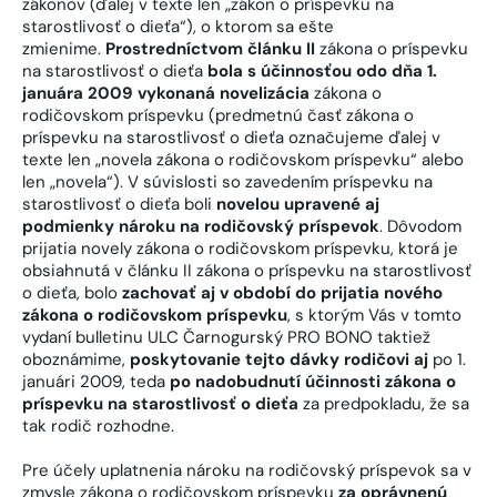
zákonov (ďalej v texte len „zákon o príspevku na
starostlivosť o dieťa“), o ktorom sa ešte
zmienime.
Prostredníctvom článku II
zákona o príspevku
na starostlivosť o dieťa
bola s účinnosťou odo dňa 1.
januára 2009 vykonaná novelizácia
zákona o
rodičovskom príspevku (predmetnú časť zákona o
príspevku na starostlivosť o dieťa označujeme ďalej v
texte len „novela zákona o rodičovskom príspevku“ alebo
len „novela“). V súvislosti so zavedením príspevku na
starostlivosť o dieťa boli
novelou upravené aj
podmienky nároku na rodičovský príspevok
. Dôvodom
prijatia novely zákona o rodičovskom príspevku, ktorá je
obsiahnutá v článku II zákona o príspevku na starostlivosť
o dieťa, bolo
zachovať aj v období do prijatia nového
zákona o rodičovskom príspevku
, s ktorým Vás v tomto
vydaní bulletinu ULC Čarnogurský PRO BONO taktiež
oboznámime,
poskytovanie tejto dávky rodičovi aj
po 1.
januári 2009, teda
po nadobudnutí účinnosti zákona o
príspevku na starostlivosť o dieťa
za predpokladu, že sa
tak rodič rozhodne.
Pre účely uplatnenia nároku na rodičovský príspevok sa v
zmysle zákona o rodičovskom príspevku
za oprávnenú