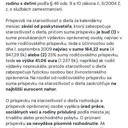
rodinu s deťmi
podľa § 46 ods. 9 a 10 zákona č. 5/2004 Z.
z. o službách zamestnanosti.
Príspevok na starostlivosť o dieťa za kalendárny
mesiac
závisí od poskytovateľa
, ktorý zabezpečuje
starostlivosť o dieťa, pričom suma príspevku
je buď (1)
v
sume preukázaných výdavkov oprávnenej osoby, najviac v
sume rodičovského príspevku, teda s účinnosťou odo
dňa 1. septembra 2009
najviac v sume 164,22 eura
(4
947,29 Sk)
alebo (2)
25% sumy rodičovského príspevku,
teda
vo výške 41,06 eura
(1 237 Sk), napríklad ak rodič
výdavky nepreukáže, pretože starostlivosť o dieťa
zabezpečuje fyzickou osobou bez živnostenského
oprávnenia. Na rozdiel od rodičovského príspevku sa
suma príspevku na starostlivosť o dieťa zaokrúhľuje
na
najbližší eurocent nahor
.
O príspevku na starostlivosť o dieťa rozhoduje a
príspevok oprávnenej osobe vypláca
úrad práce,
sociálnych vecí a rodiny príslušný
podľa miesta jej
trvalého alebo prechodného pobytu. O priznaní
príspevku
sa nevydáva písomné rozhodnutie
. Ak