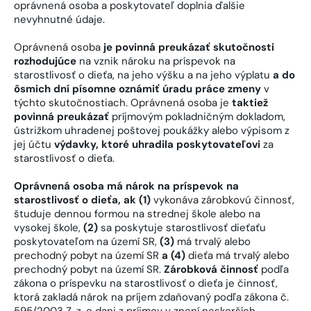
oprávnená osoba a poskytovateľ doplnia ďalšie
nevyhnutné údaje.
Oprávnená osoba
je povinná preukázať skutočnosti
rozhodujúce
na vznik nároku na príspevok na
starostlivosť o dieťa, na jeho výšku a na jeho výplatu
a do
ôsmich dní písomne oznámiť úradu práce zmeny
v
týchto skutočnostiach. Oprávnená osoba je
taktiež
povinná preukázať
príjmovým pokladničným dokladom,
ústrižkom uhradenej poštovej poukážky alebo výpisom z
jej účtu
výdavky, ktoré uhradila poskytovateľovi
za
starostlivosť o dieťa.
Oprávnená osoba má nárok na príspevok na
starostlivosť o dieťa, ak (1)
vykonáva zárobkovú činnosť,
študuje dennou formou na strednej škole alebo na
vysokej škole,
(2)
sa poskytuje starostlivosť dieťaťu
poskytovateľom na území SR,
(3)
má trvalý alebo
prechodný pobyt na území SR
a (4)
dieťa má trvalý alebo
prechodný pobyt na území SR.
Zárobková činnosť
podľa
zákona o príspevku na starostlivosť o dieťa je činnosť,
ktorá zakladá nárok na príjem zdaňovaný podľa zákona č.
595/2003 Z. z. o dani z príjmov v znení neskorších