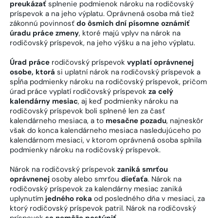
preukázať
splnenie podmienok nároku na rodičovský
príspevok a na jeho výplatu. Oprávnená osoba má tiež
zákonnú povinnosť
do ôsmich dní písomne oznámiť
úradu práce zmeny
, ktoré majú vplyv na nárok na
rodičovský príspevok, na jeho výšku a na jeho výplatu.
Úrad práce
rodičovský príspevok
vyplatí oprávnenej
osobe, ktorá
si uplatní nárok na rodičovský príspevok a
spĺňa podmienky nároku na rodičovský príspevok, pričom
úrad práce vyplatí rodičovský príspevok
za celý
kalendárny mesiac
, aj keď podmienky nároku na
rodičovský príspevok boli splnené len za časť
kalendárneho mesiaca, a to
mesačne pozadu
, najneskôr
však do konca kalendárneho mesiaca nasledujúceho po
kalendárnom mesiaci, v ktorom oprávnená osoba splnila
podmienky nároku na rodičovský príspevok.
Nárok na rodičovský príspevok
zaniká smrťou
oprávnenej
osoby alebo smrťou
dieťaťa
. Nárok na
rodičovský príspevok za kalendárny mesiac zaniká
uplynutím
jedného roka
od posledného dňa v mesiaci, za
ktorý rodičovský príspevok patril. Nárok na rodičovský
príspevok
sa nemôže postúpiť
.