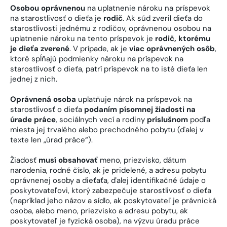
Osobou oprávnenou
na uplatnenie nároku na príspevok
na starostlivosť o dieťa je
rodič
. Ak súd zveril dieťa do
starostlivosti jednému z rodičov, oprávnenou osobou na
uplatnenie nároku na tento príspevok je
rodič, ktorému
je dieťa zverené
. V prípade, ak je
viac oprávnených osôb
,
ktoré spĺňajú podmienky nároku na príspevok na
starostlivosť o dieťa, patrí príspevok na to isté dieťa len
jednej z nich.
Oprávnená osoba
uplatňuje nárok na príspevok na
starostlivosť o dieťa
podaním písomnej žiadosti na
úrade práce
, sociálnych vecí a rodiny
príslušnom
podľa
miesta jej trvalého alebo prechodného pobytu (ďalej v
texte len „úrad práce“).
Žiadosť
musí obsahovať
meno, priezvisko, dátum
narodenia, rodné číslo, ak je pridelené, a adresu pobytu
oprávnenej osoby a dieťaťa, ďalej identifikačné údaje o
poskytovateľovi, ktorý zabezpečuje starostlivosť o dieťa
(napríklad jeho názov a sídlo, ak poskytovateľ je právnická
osoba, alebo meno, priezvisko a adresu pobytu, ak
poskytovateľ je fyzická osoba), na výzvu úradu práce