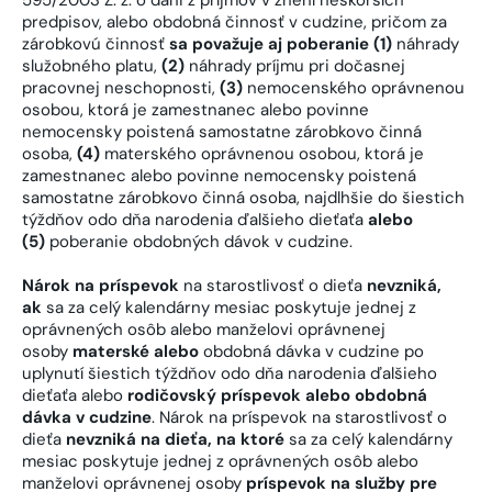
predpisov, alebo obdobná činnosť v cudzine, pričom za
zárobkovú činnosť
sa považuje aj poberanie (1)
náhrady
služobného platu,
(2)
náhrady príjmu pri dočasnej
pracovnej neschopnosti,
(3)
nemocenského oprávnenou
osobou, ktorá je zamestnanec alebo povinne
nemocensky poistená samostatne zárobkovo činná
osoba,
(4)
materského oprávnenou osobou, ktorá je
zamestnanec alebo povinne nemocensky poistená
samostatne zárobkovo činná osoba, najdlhšie do šiestich
týždňov odo dňa narodenia ďalšieho dieťaťa
alebo
(5)
poberanie obdobných dávok v cudzine.
Nárok na príspevok
na starostlivosť o dieťa
nevzniká,
ak
sa za celý kalendárny mesiac poskytuje jednej z
oprávnených osôb alebo manželovi oprávnenej
osoby
materské alebo
obdobná dávka v cudzine po
uplynutí šiestich týždňov odo dňa narodenia ďalšieho
dieťaťa alebo
rodičovský príspevok alebo obdobná
dávka v cudzine
. Nárok na príspevok na starostlivosť o
dieťa
nevzniká na dieťa, na ktoré
sa za celý kalendárny
mesiac poskytuje jednej z oprávnených osôb alebo
manželovi oprávnenej osoby
príspevok na služby pre