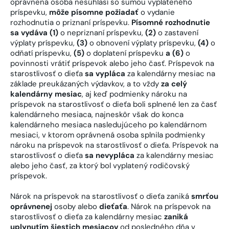
oprávnená osoba nesúhlasí so sumou vyplateného
príspevku,
môže písomne požiadať
o vydanie
rozhodnutia o priznaní príspevku.
Písomné rozhodnutie
sa vydáva (1)
o nepriznaní príspevku,
(2)
o zastavení
výplaty príspevku,
(3)
o obnovení výplaty príspevku,
(4)
o
odňatí príspevku,
(5)
o doplatení príspevku
a (6)
o
povinnosti vrátiť príspevok alebo jeho časť. Príspevok na
starostlivosť o dieťa
sa vypláca
za kalendárny mesiac na
základe preukázaných výdavkov, a to vždy
za celý
kalendárny mesiac
, aj keď podmienky nároku na
príspevok na starostlivosť o dieťa boli splnené len za časť
kalendárneho mesiaca, najneskôr však do konca
kalendárneho mesiaca nasledujúceho po kalendárnom
mesiaci, v ktorom oprávnená osoba splnila podmienky
nároku na príspevok na starostlivosť o dieťa. Príspevok na
starostlivosť o dieťa
sa nevypláca
za kalendárny mesiac
alebo jeho časť, za ktorý bol vyplatený rodičovský
príspevok.
Nárok na príspevok na starostlivosť o dieťa zaniká
smrťou
oprávnenej
osoby alebo
dieťaťa
. Nárok na príspevok na
starostlivosť o dieťa za kalendárny mesiac
zaniká
uplynutím šiestich mesiacov
od posledného dňa v