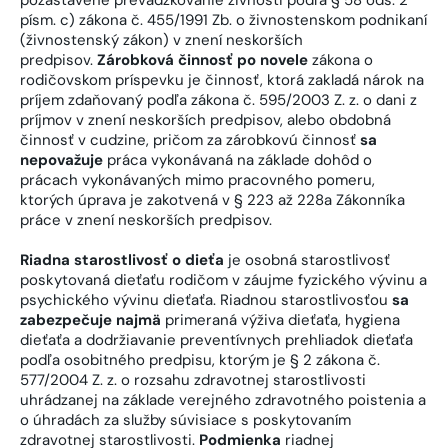
písm. c) zákona č. 455/1991 Zb. o živnostenskom podnikaní
(živnostenský zákon) v znení neskorších
predpisov.
Zárobková činnosť po novele
zákona o
rodičovskom príspevku je činnosť, ktorá zakladá nárok na
príjem zdaňovaný podľa zákona č. 595/2003 Z. z. o dani z
príjmov v znení neskorších predpisov, alebo obdobná
činnosť v cudzine, pričom za zárobkovú činnosť
sa
nepovažuje
práca vykonávaná na základe dohôd o
prácach vykonávaných mimo pracovného pomeru,
ktorých úprava je zakotvená v § 223 až 228a Zákonníka
práce v znení neskorších predpisov.
Riadna starostlivosť o dieťa
je osobná starostlivosť
poskytovaná dieťaťu rodičom v záujme fyzického vývinu a
psychického vývinu dieťaťa. Riadnou starostlivosťou
sa
zabezpečuje najmä
primeraná výživa dieťaťa, hygiena
dieťaťa a dodržiavanie preventívnych prehliadok dieťaťa
podľa osobitného predpisu, ktorým je § 2 zákona č.
577/2004 Z. z. o rozsahu zdravotnej starostlivosti
uhrádzanej na základe verejného zdravotného poistenia a
o úhradách za služby súvisiace s poskytovaním
zdravotnej starostlivosti.
Podmienka
riadnej