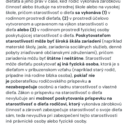
dieťaťa a jeho práv v čase, keď rodič vykonáva zárobkovú
činnosť alebo študuje na strednej škole alebo na vysokej
škole, pričom starostlivosť o dieťa
sa vykonáva (1)
v
rodinnom prostredí dieťaťa,
(2)
v prostredí účelovo
vytvorenom a upravenom na výkon starostlivosti o
dieťa
alebo (3)
v rodinnom prostredí fyzickej osoby
poskytujúcej starostlivosť o dieťa.
Poskytovateľom
starostlivosti môže byť široká škála zariadení
(napríklad
materské školy, jasle, zariadenia sociálnych služieb, denné
pobyty zriaďované občianskymi združeniami), pričom
zariadenia môžu byť
štátne i neštátne
. Starostlivosť
môže dieťaťu poskytovať
aj iná fyzická osoba
, ktorá je s
dieťaťom v príbuzenskom vzťahu (napríklad starý rodič,
prípadne iná rodine blízka osoba),
pokiaľ nie
je
poberateľkou rodičovského príspevku
a
nezabezpečuje
osobnú a riadnu starostlivosť o vlastné
dieťa. Zákon o príspevku na starostlivosť o dieťa
nevylučuje ani
možnosť poskytovania príspevku na
starostlivosť o dieťa rodičovi, ktorý
vykonáva zárobkovú
činnosť a zároveň zabezpečuje starostlivosť o svoje dieťa
sám, teda nevyužíva pri zabezpečení tejto starostlivosti
iné právnické osoby alebo fyzické osoby.