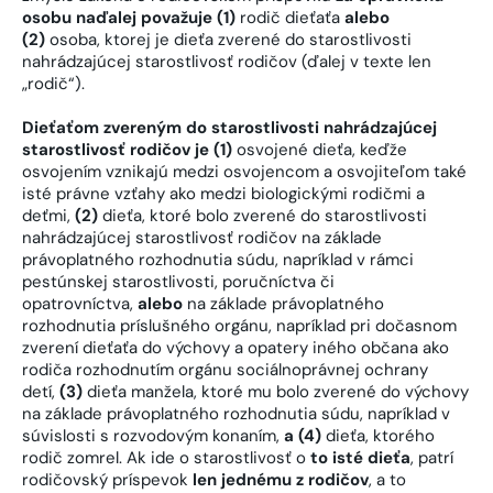
osobu naďalej považuje (1)
rodič dieťaťa
alebo
(2)
osoba, ktorej je dieťa zverené do starostlivosti
nahrádzajúcej starostlivosť rodičov (ďalej v texte len
„rodič“).
Dieťaťom zvereným do starostlivosti nahrádzajúcej
starostlivosť rodičov je (1)
osvojené dieťa, keďže
osvojením vznikajú medzi osvojencom a osvojiteľom také
isté právne vzťahy ako medzi biologickými rodičmi a
deťmi,
(2)
dieťa, ktoré bolo zverené do starostlivosti
nahrádzajúcej starostlivosť rodičov na základe
právoplatného rozhodnutia súdu, napríklad v rámci
pestúnskej starostlivosti, poručníctva či
opatrovníctva,
alebo
na základe právoplatného
rozhodnutia príslušného orgánu, napríklad pri dočasnom
zverení dieťaťa do výchovy a opatery iného občana ako
rodiča rozhodnutím orgánu sociálnoprávnej ochrany
detí,
(3)
dieťa manžela, ktoré mu bolo zverené do výchovy
na základe právoplatného rozhodnutia súdu, napríklad v
súvislosti s rozvodovým konaním,
a (4)
dieťa, ktorého
rodič zomrel. Ak ide o starostlivosť o
to isté dieťa
, patrí
rodičovský príspevok
len jednému z rodičov
, a to