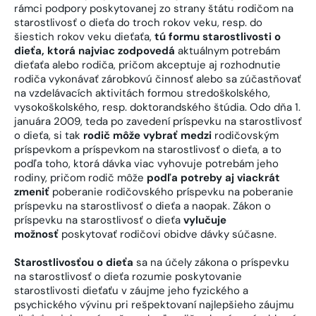
rámci podpory poskytovanej zo strany štátu rodičom na
starostlivosť o dieťa do troch rokov veku, resp. do
šiestich rokov veku dieťaťa,
tú formu starostlivosti o
dieťa, ktorá najviac zodpovedá
aktuálnym potrebám
dieťaťa alebo rodiča, pričom akceptuje aj rozhodnutie
rodiča vykonávať zárobkovú činnosť alebo sa zúčastňovať
na vzdelávacích aktivitách formou stredoškolského,
vysokoškolského, resp. doktorandského štúdia. Odo dňa 1.
januára 2009, teda po zavedení príspevku na starostlivosť
o dieťa, si tak
rodič môže vybrať medzi
rodičovským
príspevkom a príspevkom na starostlivosť o dieťa, a to
podľa toho, ktorá dávka viac vyhovuje potrebám jeho
rodiny, pričom rodič môže
podľa potreby aj viackrát
zmeniť
poberanie rodičovského príspevku na poberanie
príspevku na starostlivosť o dieťa a naopak. Zákon o
príspevku na starostlivosť o dieťa
vylučuje
možnosť
poskytovať rodičovi obidve dávky súčasne.
Starostlivosťou o dieťa
sa na účely zákona o príspevku
na starostlivosť o dieťa rozumie poskytovanie
starostlivosti dieťaťu v záujme jeho fyzického a
psychického vývinu pri rešpektovaní najlepšieho záujmu