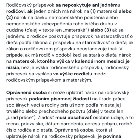
Rodičovský príspevok
sa neposkytuje ani jednému
rodičovi, ak
jeden z nich má nárok na
(1)
materské
alebo
(2)
nárok na dávku nemocenského poistenia alebo
nemocenského zabezpečenia toho istého druhu v
cudzine (ďalej v texte len „materské“)
alebo (3)
ak sa
jednému z rodičov poskytuje príspevok na starostlivosť o
dieťa podľa zákona o príspevku na starostlivosť o dieťa, ak
zákon o rodičovskom príspevku neustanovuje inak. V
prípade, ak má rodič v období, keď sa stará o dieťa, nárok
na
materské, ktorého výška v kalendárnom mesiaci je
nižšia
, než je výška rodičovského príspevku, rodičovský
príspevok sa vypláca
vo výške rozdielu
medzi
rodičovským príspevkom a materským.
Oprávnená osoba
si môže uplatniť nárok na rodičovský
príspevok
podaním písomnej žiadosti
na úrade práce,
sociálnych vecí a rodiny príslušnom podľa miesta jej
trvalého alebo prechodného pobytu (ďalej v texte len
„úrad práce“). Žiadosť
musí obsahovať
osobné údaje, a to
meno, priezvisko, dátum narodenia, adresu pobytu, rodné
číslo rodiča a dieťaťa. Oprávnená osoba, ktorá si
uplatňuje nárok na rodičovský príspevok, je
povinná