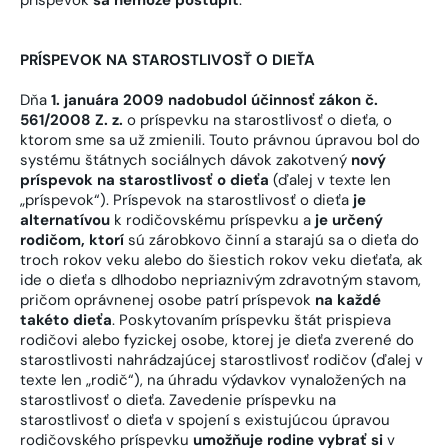
PRÍSPEVOK NA STAROSTLIVOSŤ O DIEŤA
Dňa
1. januára 2009 nadobudol účinnosť zákon č.
561/2008 Z. z.
o príspevku na starostlivosť o dieťa, o
ktorom sme sa už zmienili. Touto právnou úpravou bol do
systému štátnych sociálnych dávok zakotvený
nový
príspevok na starostlivosť o dieťa
(ďalej v texte len
„príspevok“). Príspevok na starostlivosť o dieťa
je
alternatívou
k rodičovskému príspevku a
je určený
rodičom, ktorí
sú zárobkovo činní a starajú sa o dieťa do
troch rokov veku alebo do šiestich rokov veku dieťaťa, ak
ide o dieťa s dlhodobo nepriaznivým zdravotným stavom,
pričom oprávnenej osobe patrí príspevok
na každé
takéto dieťa
. Poskytovaním príspevku štát prispieva
rodičovi alebo fyzickej osobe, ktorej je dieťa zverené do
starostlivosti nahrádzajúcej starostlivosť rodičov (ďalej v
texte len „rodič“), na úhradu výdavkov vynaložených na
starostlivosť o dieťa. Zavedenie príspevku na
starostlivosť o dieťa v spojení s existujúcou úpravou
rodičovského príspevku
umožňuje rodine vybrať si
v