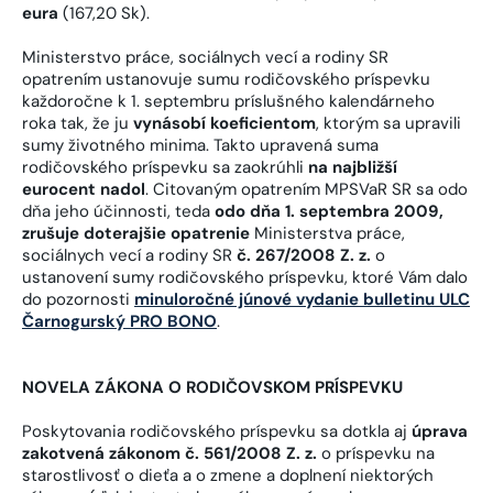
eura
(167,20 Sk).
Ministerstvo práce, sociálnych vecí a rodiny SR
opatrením ustanovuje sumu rodičovského príspevku
každoročne k 1. septembru príslušného kalendárneho
roka tak, že ju
vynásobí koeficientom
, ktorým sa upravili
sumy životného minima. Takto upravená suma
rodičovského príspevku sa zaokrúhli
na najbližší
eurocent nadol
. Citovaným opatrením MPSVaR SR sa odo
dňa jeho účinnosti, teda
odo dňa 1. septembra 2009,
zrušuje doterajšie opatrenie
Ministerstva práce,
sociálnych vecí a rodiny SR
č. 267/2008 Z. z.
o
ustanovení sumy rodičovského príspevku, ktoré Vám dalo
do pozornosti
minuloročné júnové vydanie bulletinu ULC
Čarnogurský PRO BONO
.
NOVELA ZÁKONA O RODIČOVSKOM PRÍSPEVKU
Poskytovania rodičovského príspevku sa dotkla aj
úprava
zakotvená zákonom č. 561/2008 Z. z.
o príspevku na
starostlivosť o dieťa a o zmene a doplnení niektorých