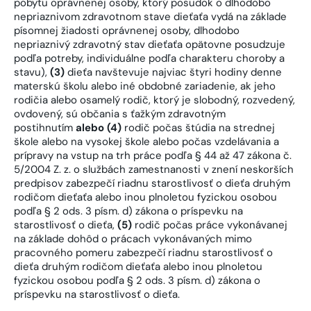
pobytu oprávnenej osoby, ktorý posudok o dlhodobo
nepriaznivom zdravotnom stave dieťaťa vydá na základe
písomnej žiadosti oprávnenej osoby, dlhodobo
nepriaznivý zdravotný stav dieťaťa opätovne posudzuje
podľa potreby, individuálne podľa charakteru choroby a
stavu),
(3)
dieťa navštevuje najviac štyri hodiny denne
materskú školu alebo iné obdobné zariadenie, ak jeho
rodičia alebo osamelý rodič, ktorý je slobodný, rozvedený,
ovdovený, sú občania s ťažkým zdravotným
postihnutím
alebo (4)
rodič počas štúdia na strednej
škole alebo na vysokej škole alebo počas vzdelávania a
prípravy na vstup na trh práce podľa § 44 až 47 zákona č.
5/2004 Z. z. o službách zamestnanosti v znení neskorších
predpisov zabezpečí riadnu starostlivosť o dieťa druhým
rodičom dieťaťa alebo inou plnoletou fyzickou osobou
podľa § 2 ods. 3 písm. d) zákona o príspevku na
starostlivosť o dieťa,
(5)
rodič počas práce vykonávanej
na základe dohôd o prácach vykonávaných mimo
pracovného pomeru zabezpečí riadnu starostlivosť o
dieťa druhým rodičom dieťaťa alebo inou plnoletou
fyzickou osobou podľa § 2 ods. 3 písm. d) zákona o
príspevku na starostlivosť o dieťa.