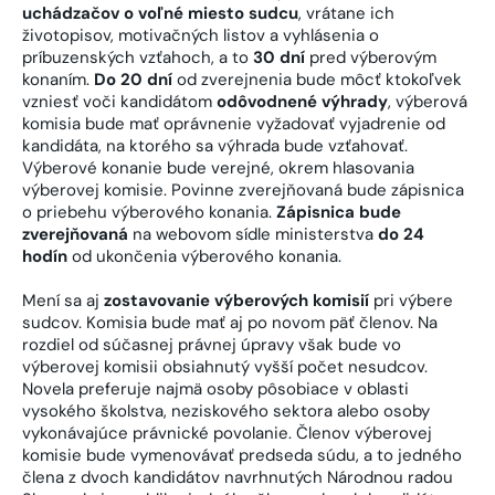
uchádzačov o voľné miesto sudcu
, vrátane ich
životopisov, motivačných listov a vyhlásenia o
príbuzenských vzťahoch, a to
30 dní
pred výberovým
konaním.
Do 20 dní
od zverejnenia bude môcť ktokoľvek
vzniesť voči kandidátom
odôvodnené výhrady
, výberová
komisia bude mať oprávnenie vyžadovať vyjadrenie od
kandidáta, na ktorého sa výhrada bude vzťahovať.
Výberové konanie bude verejné, okrem hlasovania
výberovej komisie. Povinne zverejňovaná bude zápisnica
o priebehu výberového konania.
Zápisnica
bude
zverejňovaná
na webovom sídle ministerstva
do 24
hodín
od ukončenia výberového konania.
Mení sa aj
zostavovanie výberových komisií
pri výbere
sudcov. Komisia bude mať aj po novom päť členov. Na
rozdiel od súčasnej právnej úpravy však bude vo
výberovej komisii obsiahnutý vyšší počet nesudcov.
Novela preferuje najmä osoby pôsobiace v oblasti
vysokého školstva, neziskového sektora alebo osoby
vykonávajúce právnické povolanie. Členov výberovej
komisie bude vymenovávať predseda súdu, a to jedného
člena z dvoch kandidátov navrhnutých Národnou radou