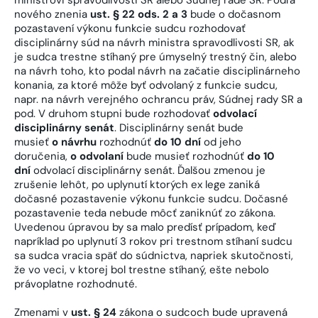
nového znenia
ust. § 22 ods. 2 a 3
bude o dočasnom
pozastavení výkonu funkcie sudcu rozhodovať
disciplinárny súd na návrh ministra spravodlivosti SR, ak
je sudca trestne stíhaný pre úmyselný trestný čin, alebo
na návrh toho, kto podal návrh na začatie disciplinárneho
konania, za ktoré môže byť odvolaný z funkcie sudcu,
napr. na návrh verejného ochrancu práv, Súdnej rady SR a
pod. V druhom stupni bude rozhodovať
odvolací
disciplinárny senát
. Disciplinárny senát bude
musieť
o
návrhu
rozhodnúť
do 10 dní
od jeho
doručenia,
o
odvolaní
bude musieť rozhodnúť
do 10
dní
odvolací disciplinárny senát. Ďalšou zmenou je
zrušenie lehôt, po uplynutí ktorých ex lege zaniká
dočasné pozastavenie výkonu funkcie sudcu. Dočasné
pozastavenie teda nebude môcť zaniknúť zo zákona.
Uvedenou úpravou by sa malo predísť prípadom, keď
napríklad po uplynutí 3 rokov pri trestnom stíhaní sudcu
sa sudca vracia späť do súdnictva, napriek skutočnosti,
že vo veci, v ktorej bol trestne stíhaný, ešte nebolo
právoplatne rozhodnuté.
Zmenami v
ust. § 24
zákona o sudcoch bude upravená