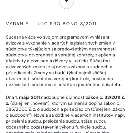
VYDANIE:
ULC PRO BONO 3/2011
Súčasná vláda vo svojom programovom vyhlásení
avizovala vykonanie viacerých legislatívnych zmien v
súdnictve týkajúcich sa predovšetkým nestrannosti
súdnictva, otvorenosti a verejnej kontroly, zlepšenia
efektivity a posilnenia dôvery v justíciu. Súčasťou
avizovaných zmien je aj novela zákona o sudcoch a
prísediacich. Zmeny sa budú týkať najmä väčšej
otvorenosti súdnictva verejnej kontrole, posilnenia
nezávislosti súdnictva či inštitútu justičného čakateľa.
Dňa
1. mája 2011
nadobudne účinnosť
zákon č. 33/2011 Z.
z.
(ďalej len „novela“), ktorým sa mení a dopĺňa zákon č.
385/2000 Z. z. o sudcoch a prísediacich (ďalej len „zákon
o sudcoch“). Novela sa dotkne viacerých inštitútov, napr.
pridelenia sudcu, preloženia sudcu, stáže sudcu,
dočasného pozastavenia výkonu funkcie sudcu,
obsadzovania voľného miesta sudcu, výberového