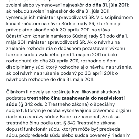
zvolení alebo vymenovaní najneskôr
do dňa 31. júla 2011
;
ak nebudú zvolení najneskôr do dňa 31. júla 2011,
vymenuje ich minister spravodlivosti SR. V disciplinárnom
konaní začatom na návrh Súdnej rady SR, ktoré nie je
právoplatne skončené k 30. aprílu 2011, sa stáva
účastníkom konania namiesto Súdnej rady SR odo dňa 1.
mája 2011 minister spravodlivosti SR. Ak o návrhu na
zrušenie rozhodnutia o dočasnom pozastavení výkonu
funkcie sudcu vydaného pred 1. májom 2011 nebolo
rozhodnuté do dňa 30. apríla 2011, rozhodne o ňom
disciplinárny súd, ktorý rozhodne aj o návrhu na zrušenie,
ak bol návrh na zrušenie podaný po 30. apríli 2011; o
návrhoch rozhodne do dňa 31. mája 2011.
Článkom II novely sa rozširuje kvalifikovaná skutková
podstata
trestného činu zasahovania do nezávislosti
súdu
(§ 342 ods. 2 Trestného zákona) o špeciálny
subjekt, ktorým je osoba vykonávajúca právomoc orgánu
riadenia a správy súdov. Bude to znamenať, že ak sa
trestného činu podľa ust. § 342 Trestného zákona
dopustí funkcionár súdu, ktorým môže byť predseda
súdu, podpredseda súdu alebo sudca poverený riadením