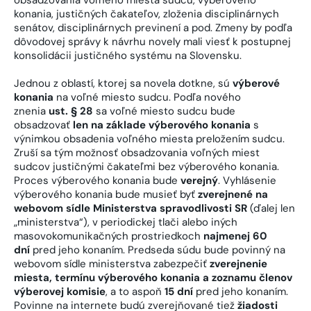
konania, justičných čakateľov, zloženia disciplinárnych
senátov, disciplinárnych previnení a pod. Zmeny by podľa
dôvodovej správy k návrhu novely mali viesť k postupnej
konsolidácii justičného systému na Slovensku.
Jednou z oblastí, ktorej sa novela dotkne, sú
výberové
konania
na voľné miesto sudcu. Podľa nového
znenia
ust. § 28
sa voľné miesto sudcu bude
obsadzovať
len na základe výberového konania
s
výnimkou obsadenia voľného miesta preložením sudcu.
Zruší sa tým možnosť obsadzovania voľných miest
sudcov justičnými čakateľmi bez výberového konania.
Proces výberového konania bude
verejný
. Vyhlásenie
výberového konania bude musieť byť
zverejnené na
webovom sídle Ministerstva spravodlivosti SR
(ďalej len
„ministerstva“), v periodickej tlači alebo iných
masovokomunikačných prostriedkoch
najmenej 60
dní
pred jeho konaním. Predseda súdu bude povinný na
webovom sídle ministerstva zabezpečiť
zverejnenie
miesta, termínu výberového konania a zoznamu členov
výberovej komisie
, a to aspoň
15 dní
pred jeho konaním.
Povinne na internete budú zverejňované tiež
žiadosti