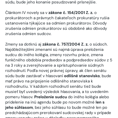
súdu, bude jeho konanie posudzované prísnejšie.
Článkom IV novely sa v
zákone č. 154/2001 Z. z.
o
prokurátoroch a právnych čakateľoch prokuratúry rušia
ustanovenia týkajúce sa odmien prokurátorov. Dôvody
zrušenia odmien prokurátorov sú obdobné ako dôvody
zrušenia odmien sudcov.
Zmeny sa dotknú aj
zákona č. 757/2004 Z. z.
o súdoch.
Najdôležitejšími zmenami sú najmä úprava preloženia
sudcu do iného kolégia, zmeny rozvrhu práce, zmena
funkčného obdobia predsedov a podpredsedov súdov z 5
na 3 roky a zverejňovanie a sprístupňovanie súdnych
rozhodnutí. Podľa novej právnej úpravy, ak člen senátu
súdu bude zastávať v hlasovaní
odlišné stanovisko
, bude
mať právo na pripojenie odlišného stanoviska k
rozhodnutiu. V každom rozhodnutí senátu tiež bude
musieť byť uvedený výsledok hlasovania, a to uvedením
pomeru hlasov.
Preloženie sudcu
do iného kolégia alebo
pridelenie na inú agendu bude po novom možné
len s
jeho súhlasom
, bez jeho súhlasu to bude možné len po
predchádzajúcom prerokovaní sudcovskej rady v prípade
zmeny rozvrhu práce v dôsledku nerovnomerného