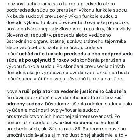
možnosť uchádzania sa o funkciu predsedu alebo
podpredsedu súdu po prerušení výkonu funkcie sudcu.
Ak bude sudcovi prerušený výkon funkcie sudcu z
dôvodu výkonu funkcie prezidenta Slovenskej republiky,
poslanca Národnej rady Slovenskej republiky, člena vlády
Slovenskej republiky, predsedu alebo vedúceho
ústredného orgánu štátnej správy, štátneho tajomníka
alebo vedúceho služobného úradu, bude sa
môcť
uchádzať o funkciu predsedu alebo podpredsedu
súdu až po uplynutí 5 rokov
od skončenia prerušenia
výkonu funkcie sudcu. Po skončení prerušenia z iných
dôvodov, ako je vykonávanie uvedených funkcií, sa bude
môcť sudca vrátiť na svoju pôvodnú funkciu na súde.
Novela
ruší príplatok za vedenie justičného čakateľa
,
čo súvisí so zrušením uvedeného inštitútu a tiež
ruší
odmeny sudcov
. Dôvodom zrušenia odmien sudcov bolo
vylúčenie možnosti ovplyvňovania sudcov
prostredníctvom ich hmotnej zainteresovanosti. Po
novom už nebude o tzv.
práci na doma
rozhodovať
predseda súdu, ale Súdna rada SR. Sudcom sa novelou
umožní vzdelávať sa aj mimo Justičnej akadémie, a to v