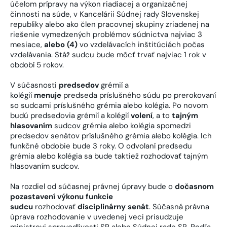
účelom prípravy na výkon riadiacej a organizačnej
činnosti na súde, v Kancelárii Súdnej rady Slovenskej
republiky alebo ako člen pracovnej skupiny zriadenej na
riešenie vymedzených problémov súdnictva najviac 3
mesiace,
alebo (4)
vo vzdelávacích inštitúciách počas
vzdelávania. Stáž sudcu bude môcť trvať najviac 1 rok v
období 5 rokov.
V súčasnosti
predsedov
grémií a
kolégií
menuje
predseda príslušného súdu po prerokovaní
so sudcami príslušného grémia alebo kolégia. Po novom
budú predsedovia grémií a kolégií
volení
, a to
tajným
hlasovaním
sudcov grémia alebo kolégia spomedzi
predsedov senátov príslušného grémia alebo kolégia. Ich
funkčné obdobie bude 3 roky. O odvolaní predsedu
grémia alebo kolégia sa bude taktiež rozhodovať tajným
hlasovaním sudcov.
Na rozdiel od súčasnej právnej úpravy bude o
dočasnom
pozastavení výkonu funkcie
sudcu
rozhodovať
disciplinárny senát
. Súčasná právna
úprava rozhodovanie v uvedenej veci prisudzuje
ministrovi spravodlivosti SR alebo Súdnej rade SR. Podľa