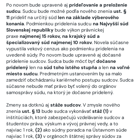
Po novom bude upravené aj
prideľovanie a preloženie
sudcu
. Sudcu bude možné podľa nového znenia
ust. §
11
prideliť na určitý súd
len na základe výberového
konania
. Podmienkou pridelenia sudcu
na Najvyšší súd
Slovenskej republiky
bude výkon právnickej
praxe
najmenej 15 rokov, na krajský súd a
špecializovaný súd najmenej 10 rokov
. Novela súčasne
vypustila vekový cenzus ako podmienku pridelenia na
uvedené súdy. Po novom bude upravené aj dočasné
pridelenie sudcov. Sudca bude môcť byť
dočasne
pridelený
len na
súd toho istého stupňa
a len
na voľné
miesto sudcu
. Predmetným ustanovením by sa malo
zamedziť obchádzaniu kariérneho postupu sudcov. Sudca
súčasne nebude mať právo byť volený do orgánov
samosprávy súdu, na ktorý je dočasne pridelený.
Zmeny sa dotknú aj
stáže sudcov
. V zmysle nového
znenia
ust. § 13
bude sudca vykonávať
stáž (1)
v
inštitúciách, ktoré zabezpečujú vzdelávanie sudcov a
študentov práva, výskum a vývoj právnej vedy, a to
najviac 1 rok,
(2)
ako súdny poradca na Ústavnom súde
najviac 1 rok,
(3)
v orgánoch štátnej správy súdov za