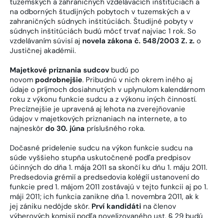
tuzemských a zahraničných vzdelávacích inštitúciách a
na odborných študijných pobytoch v tuzemských a v
zahraničných súdnych inštitúciách. Študijné pobyty v
súdnych inštitúciách budú môcť trvať najviac 1 rok. So
vzdelávaním súvisí aj
novela zákona č. 548/2003 Z. z.
o
Justičnej akadémii.
Majetkové priznania sudcov
budú po
novom
podrobnejšie
. Pribudnú v nich okrem iného aj
údaje o príjmoch dosiahnutých v uplynulom kalendárnom
roku z výkonu funkcie sudcu a z výkonu iných činností.
Precíznejšie je upravená aj lehota na zverejňovanie
údajov v majetkových priznaniach na internete, a to
najneskôr
do 30. júna
príslušného roka.
Dočasné pridelenie sudcu na výkon funkcie sudcu na
súde vyššieho stupňa uskutočnené podľa predpisov
účinných do dňa 1. mája 2011 sa skončí ku dňu 1. máju 2011.
Predsedovia grémií a predsedovia kolégií ustanovení do
funkcie pred 1. májom 2011 zostávajú v tejto funkcii aj po 1.
máji 2011; ich funkcia zanikne dňa 1. novembra 2011, ak k
jej zániku nedôjde skôr.
Prví kandidáti
na členov
výberových komisií podľa novelizovaného ust. § 29 budú