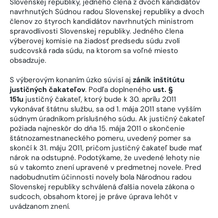
Slovenskej republiky, jedného člena z dvoch kandidátov
navrhnutých Súdnou radou Slovenskej republiky a dvoch
členov zo štyroch kandidátov navrhnutých ministrom
spravodlivosti Slovenskej republiky. Jedného člena
výberovej komisie na žiadosť predsedu súdu zvolí
sudcovská rada súdu, na ktorom sa voľné miesto
obsadzuje.
S výberovým konaním úzko súvisí aj
zánik inštitútu
justičných čakateľov
. Podľa doplneného
ust. §
151u
justičný čakateľ, ktorý bude k 30. aprílu 2011
vykonávať štátnu službu, sa od 1. mája 2011 stane vyšším
súdnym úradníkom príslušného súdu. Ak justičný čakateľ
požiada najneskôr do dňa 15. mája 2011 o skončenie
štátnozamestnaneckého pomeru, uvedený pomer sa
skončí k 31. máju 2011, pričom justičný čakateľ bude mať
nárok na odstupné. Podotýkame, že uvedené lehoty nie
sú v takomto znení upravené v predmetnej novele. Pred
nadobudnutím účinnosti novely bola Národnou radou
Slovenskej republiky schválená ďalšia novela zákona o
sudcoch, obsahom ktorej je práve úprava lehôt v
uvádzanom znení.