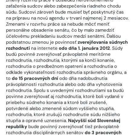
zaťaženia sudcov alebo zabezpečenia riadneho chodu
súdu. Sudcovi zároveň bude musieť byť poskytnutý čas
na prípravu na novú agendu v trvaní najmenej 2 mesiacov.
Zmenami v rozvrhu práce sa nebude môcť meniť
personálne obsadenie senátu, čo by malo zamedziť
účelovému prekladaniu sudcov medzi senátmi. Ďalšou
podstatnou zmenou je povinnosť
zverejňovania súdnych
rozhodnutí
na internete
odo dňa 1. januára 2012
. Súdy
budú povinné zverejňovať právoplatné meritórne
rozhodnutia, rozhodnutia, ktorými sa končí konanie,
rozhodnutia o predbežnom opatrení a rozhodnutia o
odklade vykonateľnosti rozhodnutia správneho orgánu, a
to
do 15 pracovných dní
odo dňa nadobudnutia
právoplatnosti rozhodnutia alebo odo dňa vyhotovenia
rozhodnutia. Spolu s uvedenými rozhodnutiami sa budú
povinne zverejňovať aj rozhodnutia, ktoré boli vydané v
priebehu súdneho konania a ktoré boli zrušené,
potvrdené alebo zmenené súdom vyššieho stupňa,
rozhodnutia, ktoré zrušujú rozhodnutie súdu nižšieho
stupňa a opravné uznesenia.
Najvyšší súd Slovenskej
republiky
bude povinný zverejňovať tiež právoplatné
rozhodnutia disciplinárnych senátov
do 3 pracovných