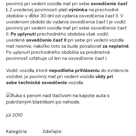
povinný pri vedení vozidla mať pri sebe
osvedčenie časť
I.
Z uvedenej povinnosti platí
výnimka
na prechodné
obdobie v dĺžke 30 dní od vydania osvedčenia časť II. V
uvedenom období do vydania osvedčenia časť I je vodič
povinný pri vedení vozidla mať pri sebe osvedčenie časť
II.
Po uplynutí
prechodného obdobia však vodič
uvedené
osvedčenie časť II
pri sebe pri vedení vozidla
mať nesmie, nakoľko toto sa bude považovať
za neplatné
.
Po uplynutí prechodného obdobia sa predmetná
povinnosť vzťahuje už len na osvedčenie časť I.
Vodič vozidla, ktoré
nepodlieha prihláseniu
do evidencie
vozidiel, je povinný mať pri vedení vozidla
vždy pri
sebe
technické osvedčenie
vozidla.
júl 2010
Kategória:
Zdieľajte: