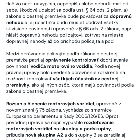
tlačivo napr. nevyplnia, nepodpíšu alebo nebudú mať pri
sebe, škodová udalosť sa podľa ust. § 64 ods. 2 písm. a)
zákona o cestnej premávke bude považovať za
dopravnú
nehodu
a jej účastníci budú musieť dodržať všetky
súvisiace povinnosti upravené v § 66 ods. 2 zákona, napr.
hlásiť dopravnú nehodu policajtovi, zotrvať na mieste
dopravnej nehody až do príchodu policajta a pod.
Medzi oprávnenia policajta podľa zákona o cestnej
premávke patrí aj
oprávnenie kontrolovať
dodržiavanie
povinností
vodiča motorového vozidla
. Podľa novej
právnej úpravy bolo uvedené oprávnenie rozšírené na
možnosť kontrolovať
všetkých účastníkov cestnej
premávky
, ako aj iných osôb, ktoré majú povinnosti podľa
zákona o cestnej premávke.
Rozsah a členenie motorových vozidiel
, upravené v
novom znení § 75 zákona, vychádza zo smernice
Európskeho parlamentu a Rady 2006/126/ES. Oproti
pôvodnej úprave sa napr. vypustilo
rozdeľovanie
motorových vozidiel na skupiny a podskupiny
,
pribudla
nová skupina A2
a do skupiny B sa zaradila aj