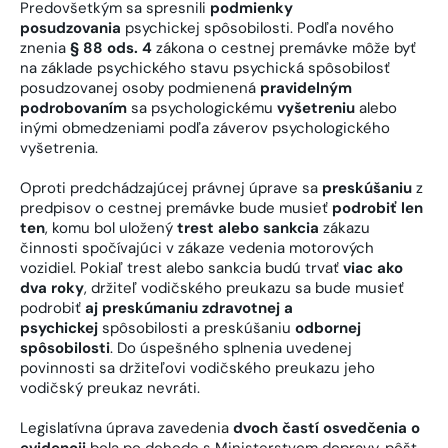
Predovšetkým sa spresnili
podmienky
posudzovania
psychickej spôsobilosti. Podľa nového
znenia
§ 88 ods. 4
zákona o cestnej premávke môže byť
na základe psychického stavu psychická spôsobilosť
posudzovanej osoby podmienená
pravidelným
podrobovaním
sa psychologickému
vyšetreniu
alebo
inými obmedzeniami podľa záverov psychologického
vyšetrenia.
Oproti predchádzajúcej právnej úprave sa
preskúšaniu
z
predpisov o cestnej premávke bude musieť
podrobiť len
ten
, komu bol uložený
trest alebo sankcia
zákazu
činnosti spočívajúci v zákaze vedenia motorových
vozidiel. Pokiaľ trest alebo sankcia budú trvať
viac ako
dva roky
, držiteľ vodičského preukazu sa bude musieť
podrobiť
aj preskúmaniu zdravotnej a
psychickej
spôsobilosti a preskúšaniu
odbornej
spôsobilosti
. Do úspešného splnenia uvedenej
povinnosti sa držiteľovi vodičského preukazu jeho
vodičský preukaz nevráti.
Legislatívna úprava zavedenia
dvoch častí osvedčenia o
evidencii
bola po dohode s Ministerstvom dopravy, pôšt