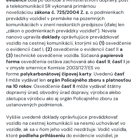
a telekomunikácií SR vykonaná primárnou
novelizáciou
zákona č. 725/2004 Z. z.
o podmienkach
prevádzky vozidiel v premávke na pozemných
komunikáciách v znení neskorších predpisov (ďalej len
„zákon o podmienkach prevádzky vozidiel“). Novela
nanovo upravila
doklady
oprávňujúce prevádzkovať
vozidlo na cestnej komunikácii, ktorými sú
(1)
osvedčenie
o evidencii časť I,
(2)
osvedčenie o evidencii časť II
a
(3)
technické osvedčenie vozidla. Súčasná
papierová
forma
osvedčenia ostáva zachovaná ako
časť II
;
časť I
je
v zmysle smernice Komisie 2003/127/ES vo
forme
polykarbonátovej čipovej karty
. Uvedenú
časť
I
môže vydávať len
orgán Policajného zboru s platnosťou
na 10 rokov
. Osvedčenie
časť II
môže vydávať štátny
dopravný úrad, obvodný úrad dopravy, výrobca alebo
zástupca výrobcu ako aj orgán Policajného zboru za
ustanovených podmienok.
Vyššie uvedené doklady oprávňujúce prevádzkovať
vozidlo na cestnej komunikácii sa nesmú uchovávať vo
vozidle, ak sa v ňom jeho vodič nezdržuje. Vodič vozidla,
ktoré
podlieha prihláseniu
do evidencie vozidiel, je