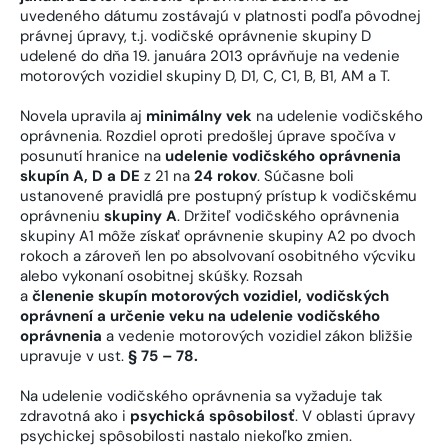
uvedeného dátumu zostávajú v platnosti podľa pôvodnej
právnej úpravy, t.j. vodičské oprávnenie skupiny D
udelené do dňa 19. januára 2013 oprávňuje na vedenie
motorových vozidiel skupiny D, D1, C, C1, B, B1, AM a T.
Novela upravila aj
minimálny vek
na udelenie vodičského
oprávnenia. Rozdiel oproti predošlej úprave spočíva v
posunutí hranice na
udelenie vodičského oprávnenia
skupín A, D a DE
z 21 na
24 rokov
. Súčasne boli
ustanovené pravidlá pre postupný prístup k vodičskému
oprávneniu
skupiny A
. Držiteľ vodičského oprávnenia
skupiny A1 môže získať oprávnenie skupiny A2 po dvoch
rokoch a zároveň len po absolvovaní osobitného výcviku
alebo vykonaní osobitnej skúšky. Rozsah
a
členenie
skupín motorových vozidiel, vodičských
oprávnení a určenie veku na udelenie vodičského
oprávnenia
a vedenie motorových vozidiel zákon bližšie
upravuje v ust.
§ 75 – 78.
Na udelenie vodičského oprávnenia sa vyžaduje tak
zdravotná ako i
psychická spôsobilosť
. V oblasti úpravy
psychickej spôsobilosti nastalo niekoľko zmien.