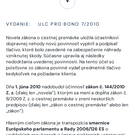
VYDANIE:
ULC PRO BONO 7/2010
Novela zákona o cestnej premávke uložila účastníkovi
dopravnej nehody novú povinnosť vyplniť a podpísať
tlačivo, ktoré bolo zavedené na zabezpečenie náhrady
vzniknutej škody. Súčasne upravila aj následky
nedodržania uvedenej povinnosti. Na tento účel sú
poisťovne zo zákona povinné vydať predmetné tlačivo
kedykoľvek na požiadanie klienta.
Dňa
1. júna 2010
nadobudol účinnosť
zákon č. 144/2010
Z. z.
(ďalej len „novela“), ktorým sa mení a dopĺňa zákon č.
8/2009 Z. z. o cestnej premávke v znení neskorších
predpisov (ďalej len „zákon o cestnej premávke“ alebo len
„zákon“).
Hlavným cieľom zákona je transpozícia
smernice
Európskeho parlamentu a Rady 2006/126 ES
o
vodičských preukazoch a úprava niektorých ustanovení