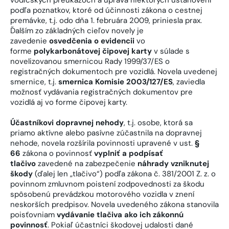
podľa poznatkov, ktoré od účinnosti zákona o cestnej
premávke, t.j. odo dňa 1. februára 2009, priniesla prax.
Ďalším zo základných cieľov novely je
zavedenie
osvedčenia o evidencii
vo
forme
polykarbonátovej čipovej karty
v súlade s
novelizovanou smernicou Rady 1999/37/ES o
registračných dokumentoch pre vozidlá. Novela uvedenej
smernice, t.j.
smernica Komisie 2003/127/ES
, zaviedla
možnosť vydávania registračných dokumentov pre
vozidlá aj vo forme čipovej karty.
Účastníkovi dopravnej nehody
, t.j. osobe, ktorá sa
priamo aktívne alebo pasívne zúčastnila na dopravnej
nehode, novela rozšírila povinnosti upravené v ust.
§
66
zákona o povinnosť
vyplniť a podpísať
tlačivo
zavedené na zabezpečenie
náhrady vzniknutej
škody
(ďalej len „tlačivo“) podľa zákona č. 381/2001 Z. z. o
povinnom zmluvnom poistení zodpovednosti za škodu
spôsobenú prevádzkou motorového vozidla v znení
neskorších predpisov. Novela uvedeného zákona stanovila
poisťovniam
vydávanie tlačiva ako ich zákonnú
povinnosť
. Pokiaľ účastníci škodovej udalosti dané