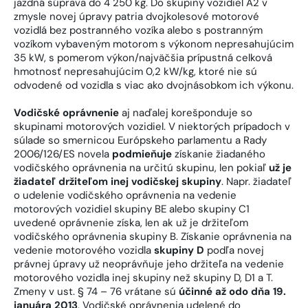
jazdná súprava do 4 250 kg. Do skupiny vozidiel A2 v
zmysle novej úpravy patria dvojkolesové motorové
vozidlá bez postranného vozíka alebo s postranným
vozíkom vybaveným motorom s výkonom nepresahujúcim
35 kW, s pomerom výkon/najväčšia prípustná celková
hmotnosť nepresahujúcim 0,2 kW/kg, ktoré nie sú
odvodené od vozidla s viac ako dvojnásobkom ich výkonu.
Vodičské oprávnenie
aj naďalej korešponduje so
skupinami motorových vozidiel. V niektorých prípadoch v
súlade so smernicou Európskeho parlamentu a Rady
2006/126/ES novela
podmieňuje
získanie žiadaného
vodičského oprávnenia na určitú skupinu, len pokiaľ
už je
žiadateľ držiteľom inej vodičskej skupiny
. Napr. žiadateľ
o udelenie vodičského oprávnenia na vedenie
motorových vozidiel skupiny BE alebo skupiny C1
uvedené oprávnenie získa, len ak už je držiteľom
vodičského oprávnenia skupiny B. Získanie oprávnenia na
vedenie motorového vozidla
skupiny D
podľa novej
právnej úpravy už neoprávňuje jeho držiteľa na vedenie
motorového vozidla inej skupiny než skupiny D, D1 a T.
Zmeny v ust. § 74 – 76 vrátane sú
účinné až odo dňa
19.
januára 2013
. Vodičské oprávnenia udelené do