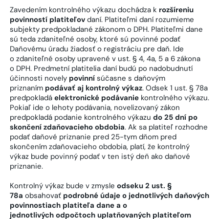
Zavedením kontrolného výkazu dochádza k
rozšíreniu
povinností platiteľov
daní. Platiteľmi daní rozumieme
subjekty predpokladané zákonom o DPH. Platiteľmi dane
sú teda zdaniteľné osoby, ktoré sú povinné podať
Daňovému úradu žiadosť o registráciu pre daň. Ide
o zdaniteľné osoby upravené v ust. § 4, 4a, 5 a 6 zákona
o DPH. Predmetní platitelia daní budú po nadobudnutí
účinnosti novely
povinní
súčasne s daňovým
priznaním
podávať aj kontrolný výkaz
. Odsek 1 ust. § 78a
predpokladá
elektronické podávanie
kontrolného výkazu.
Pokiaľ ide o lehoty podávania, novelizovaný zákon
predpokladá podanie kontrolného výkazu
do 25 dní po
skončení zdaňovacieho obdobia
. Ak sa platiteľ rozhodne
podať daňové priznanie pred 25-tym dňom pred
skončením zdaňovacieho obdobia, platí, že kontrolný
výkaz bude povinný podať v ten istý deň ako daňové
priznanie.
Kontrolný výkaz bude v zmysle
odseku 2 ust. §
78a
obsahovať
podrobné údaje o jednotlivých daňových
povinnostiach platiteľa dane a o
jednotlivých odpočtoch uplatňovaných platiteľom