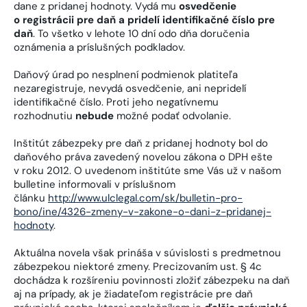
dane z pridanej hodnoty. Vydá mu
osvedčenie
o registrácii pre daň a pridelí identifikačné číslo pre
daň
. To všetko v lehote 10 dní odo dňa doručenia
oznámenia a príslušných podkladov.
Daňový úrad po nesplnení podmienok platiteľa
nezaregistruje, nevydá osvedčenie, ani nepridelí
identifikačné číslo. Proti jeho negatívnemu
rozhodnutiu
nebude
možné podať odvolanie.
Inštitút zábezpeky pre daň z pridanej hodnoty bol do
daňového práva zavedený novelou zákona o DPH ešte
v roku 2012. O uvedenom inštitúte sme Vás už v našom
bulletine informovali v príslušnom
článku
http://www.ulclegal.com/sk/bulletin-pro-
bono/ine/4326-zmeny-v-zakone-o-dani-z-pridanej-
hodnoty
.
Aktuálna novela však prináša v súvislosti s predmetnou
zábezpekou niektoré zmeny. Precizovaním ust. § 4c
dochádza k rozšíreniu povinnosti zložiť zábezpeku na daň
aj na prípady, ak je žiadateľom registrácie pre daň