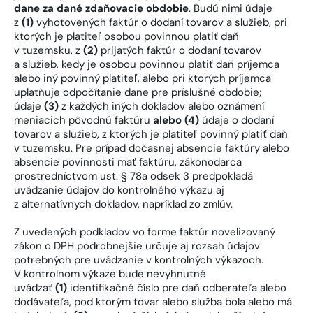
dane za dané zdaňovacie obdobie
. Budú nimi údaje
z
(1)
vyhotovených faktúr o dodaní tovarov a služieb, pri
ktorých je platiteľ osobou povinnou platiť daň
v tuzemsku, z
(2)
prijatých faktúr o dodaní tovarov
a služieb, kedy je osobou povinnou platiť daň príjemca
alebo iný povinný platiteľ, alebo pri ktorých príjemca
uplatňuje odpočítanie dane pre príslušné obdobie;
údaje
(3)
z každých iných dokladov alebo oznámení
meniacich pôvodnú faktúru
alebo (4)
údaje o dodaní
tovarov a služieb, z ktorých je platiteľ povinný platiť daň
v tuzemsku. Pre prípad dočasnej absencie faktúry alebo
absencie povinnosti mať faktúru, zákonodarca
prostredníctvom ust. § 78a odsek 3 predpokladá
uvádzanie údajov do kontrolného výkazu aj
z alternatívnych dokladov, napríklad zo zmlúv.
Z uvedených podkladov vo forme faktúr novelizovaný
zákon o DPH podrobnejšie určuje aj rozsah údajov
potrebných pre uvádzanie v kontrolných výkazoch.
V kontrolnom výkaze bude nevyhnutné
uvádzať
(1)
identifikačné číslo pre daň odberateľa alebo
dodávateľa, pod ktorým tovar alebo služba bola alebo má