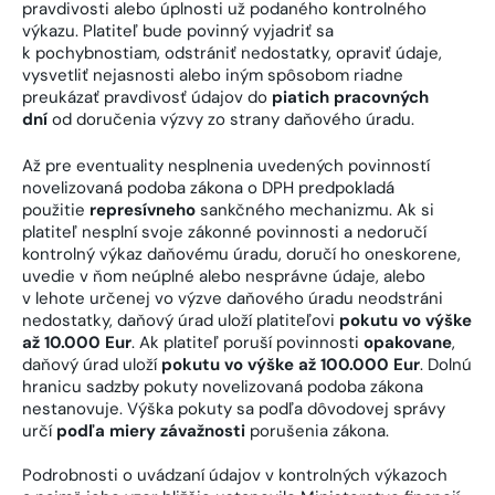
pravdivosti alebo úplnosti už podaného kontrolného
výkazu. Platiteľ bude povinný vyjadriť sa
k pochybnostiam, odstrániť nedostatky, opraviť údaje,
vysvetliť nejasnosti alebo iným spôsobom riadne
preukázať pravdivosť údajov do
piatich pracovných
dní
od doručenia výzvy zo strany daňového úradu.
Až pre eventuality nesplnenia uvedených povinností
novelizovaná podoba zákona o DPH predpokladá
použitie
represívneho
sankčného mechanizmu. Ak si
platiteľ nesplní svoje zákonné povinnosti a nedoručí
kontrolný výkaz daňovému úradu, doručí ho oneskorene,
uvedie v ňom neúplné alebo nesprávne údaje, alebo
v lehote určenej vo výzve daňového úradu neodstráni
nedostatky, daňový úrad uloží platiteľovi
pokutu vo výške
až 10.000 Eur
. Ak platiteľ poruší povinnosti
opakovane
,
daňový úrad uloží
pokutu vo výške až 100.000 Eur
. Dolnú
hranicu sadzby pokuty novelizovaná podoba zákona
nestanovuje. Výška pokuty sa podľa dôvodovej správy
určí
podľa miery závažnosti
porušenia zákona.
Podrobnosti o uvádzaní údajov v kontrolných výkazoch