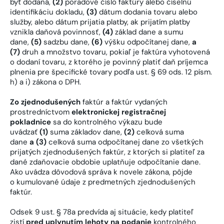
byť dodaná,
(2)
poradové číslo faktúry alebo číselnú
identifikáciu dokladu,
(3)
dátum dodania tovaru alebo
služby, alebo dátum prijatia platby, ak prijatím platby
vznikla daňová povinnosť,
(4)
základ dane a sumu
dane,
(5)
sadzbu dane,
(6)
výšku odpočítanej dane,
a
(7)
druh a množstvo tovaru, pokiaľ je faktúra vyhotovená
o dodaní tovaru, z ktorého je povinný platiť daň príjemca
plnenia pre špecifické tovary podľa ust. § 69 ods. 12 písm.
h) a i) zákona o DPH.
Zo zjednodušených
faktúr a faktúr vydaných
prostredníctvom
elektronickej registračnej
pokladnice
sa do kontrolného výkazu bude
uvádzať
(1)
suma základov dane,
(2)
celková suma
dane
a (3)
celková suma odpočítanej dane zo všetkých
prijatých zjednodušených faktúr, z ktorých si platiteľ za
dané zdaňovacie obdobie uplatňuje odpočítanie dane.
Ako uvádza dôvodová správa k novele zákona, pôjde
o kumulované údaje z predmetných zjednodušených
faktúr.
Odsek 9 ust. § 78a predvída aj situácie, kedy platiteľ
zistí
pred uplynutím lehoty na podanie
kontrolného