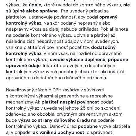
výkazu, že
údaje
, ktoré uviedol do kontrolného výkazu,
nie
sú úplné alebo správne
. Pre uvedený prípad sa
platiteľovi ustanovuje povinnosť, aby podal
opravný
kontrolný výkaz
. Na skôr podaný nepresný alebo
nesprávny výkaz sa ďalej nebude prihliadať. Pokiaľ lehota
na podanie kontrolného výkazu uplynie a platiteľ až
následne zistí nesprávnosť údajov v ňom uvedených,
vznikne platiteľovi povinnosť podať tzv.
dodatočný
kontrolný výkaz
. V ňom však, na rozdiel od opravného
kontrolného výkazu,
uvedie výlučne doplnené, prípadne
opravené údaje
. Inštitút opravných a dodatočných
kontrolných výkazov má podobný charakter ako inštitút
opravného a dodatočného daňového priznania.
Novelizovaný zákon o DPH zavádza v súvislosti
s kontrolnými výkazmi aj preventívne a represívne
mechanizmy. Ak
platiteľ nesplní povinnosť
podať
kontrolný výkaz v uvedenej lehote 25 dní po skončení
zdaňovacieho obdobia, prvotným preventívnym aktom
bude
výzva zo strany daňového úradu
na podanie
kontrolného výkazu. Daňový úrad
podobne
vyzve platiteľa
aj v prípade,
ak vzniknú pochybnosti
o správnosti,