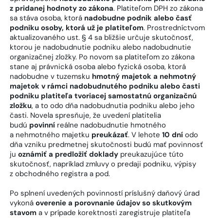
z pridanej hodnoty zo zákona
. Platiteľom DPH zo zákona
sa stáva osoba, ktorá
nadobudne podnik alebo časť
podniku osoby, ktorá už je platiteľom
. Prostredníctvom
aktualizovaného ust. § 4 sa bližšie určuje skutočnosť,
ktorou je nadobudnutie podniku alebo nadobudnutie
organizačnej zložky. Po novom sa platiteľom zo zákona
stane aj právnická osoba alebo fyzická osoba, ktorá
nadobudne v tuzemsku
hmotný majetok a nehmotný
majetok v rámci nadobudnutého podniku alebo časti
podniku platiteľa tvoriacej samostatnú organizačnú
zložku
, a to odo dňa nadobudnutia podniku alebo jeho
časti. Novela spresňuje, že uvedení platitelia
budú
povinní
reálne nadobudnutie hmotného
a nehmotného majetku
preukázať
. V lehote
10 dní
odo
dňa vzniku predmetnej skutočnosti budú mať povinnosť
ju
oznámiť a predložiť doklady
preukazujúce túto
skutočnosť, napríklad zmluvy o predaji podniku, výpisy
z obchodného registra a pod.
Po splnení uvedených povinností príslušný daňový úrad
vykoná
overenie a porovnanie údajov so skutkovým
stavom
a v prípade korektnosti zaregistruje platiteľa