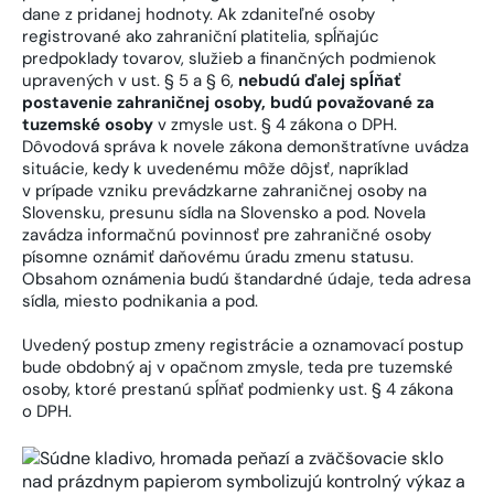
dane z pridanej hodnoty. Ak zdaniteľné osoby
registrované ako zahraniční platitelia, spĺňajúc
predpoklady tovarov, služieb a finančných podmienok
upravených v ust. § 5 a § 6,
nebudú ďalej spĺňať
postavenie zahraničnej osoby, budú považované za
tuzemské osoby
v zmysle ust. § 4 zákona o DPH.
Dôvodová správa k novele zákona demonštratívne uvádza
situácie, kedy k uvedenému môže dôjsť, napríklad
v prípade vzniku prevádzkarne zahraničnej osoby na
Slovensku, presunu sídla na Slovensko a pod. Novela
zavádza informačnú povinnosť pre zahraničné osoby
písomne oznámiť daňovému úradu zmenu statusu.
Obsahom oznámenia budú štandardné údaje, teda adresa
sídla, miesto podnikania a pod.
Uvedený postup zmeny registrácie a oznamovací postup
bude obdobný aj v opačnom zmysle, teda pre tuzemské
osoby, ktoré prestanú spĺňať podmienky ust. § 4 zákona
o DPH.