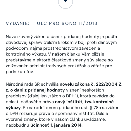
VYDANIE:
ULC PRO BONO 11/2013
Novelizovaný zákon o dani z pridanej hodnoty je podľa
dôvodovej správy ďalším krokom v boji proti daňovým
podvodom, najmä prostredníctvom zavedenia
kontrolného výkazu. V našom článku Vám bližšie
predstavíme niektoré čiastkové zmeny súvisiace so
znižovaním administratívnych prekážok a záťaže pre
podnikateľov.
Národná rada SR schválila
novelu zákona č. 222/2004 Z.
z. o dani z pridanej hodnoty
v znení neskorších
predpisov (ďalej len „zákon o DPH“), ktorá zavádza do
oblasti daňového práva
nový inštitút, tzv. kontrolné
výkazy
. Prostredníctvom pridaného ust. § 78a sa zákon
o DPH rozširuje práve o spomínaný inštitút. Ďalšie
vybrané zmeny, ktoré v našom článku uvádzame,
nadobudnú
účinnosť 1. januára 2014
.