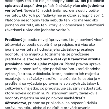
neschopný ten, kto nie je schopný
plniť 30 dní po lehote
splatnosti
aspoň
dva
peňažné záväzky
viac ako jednému
veriteľovi
. Novela tým odstránila nezrovnalosti v počte
veriteľov, ktorých pohľadávky nie je dlžník schopný splniť.
Platobne neschopný teda nebude ten, kto má viac ako
jedného veriteľa, ale ten, ktorý je v omeškaní s peňažnými
záväzkami u viac ako jedného veriteľa.
Predlžený
je podľa novej úpravy ten, kto je povinný viesť
účtovníctvo podľa osobitného predpisu, má viac ako
jedného veriteľa a hodnota jeho záväzkov presahuje
hodnotu jeho majetku. To znamená, že predĺženie
predstavuje stav,
keď suma všetkých záväzkov dlžníka
presiahne hodnotu jeho majetku
. Platná právna úprava
umožňuje podnikať aj tým podnikateľom, ktorí dlhodobo
vykazujú stratu, v dôsledku ktorej hodnota ich majetku
nezakryje ich záväzky, nakoľko na určenie, že osoba je v
predĺžení, sa vyžaduje porovnanie splatných záväzkov k
celkovému majetku, čo predstavuje závažný nedostatok,
ktorý novela odstránila. Pri stanovení sumy záväzkov a
hodnoty majetku sa má po novom
vychádzať z
účtovníctva
, pričom sa prihliada aj na prípadnú ďalšiu
správu majetku, alebo aj na ďalšie prevádzkovanie