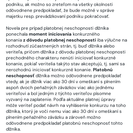
podniku, ak možno so zreteľom na všetky okolnosti
odôvodnene predpokladať, že bude možné v správe
majetku resp. prevádzkovaní podniku pokračovať.
Novela pre prípad platobnej neschopnosti dlžníka
ponechala
moment iniciovania
konkurzného
konania
z dôvodu platobnej neschopnosti
iba výlučne na
rozhodnutí zúčastnených strán, tj. buď dlžníka alebo
veriteľa, pričom dlžníka z dôvodu platobnej neschopnosti
prechodného charakteru nenúti iniciovať konkurzné
konanie, pokiaľ veritelia takýto stav akceptujú, tj. sami sa
nerozhodnú iniciovať konkurzné konanie.
Platobnú
neschopnosť
dlžníka možno odôvodnene predpokladať
vtedy, ak je dlžník viac ako 30 dní v omeškaní s plnením
aspoň dvoch peňažných záväzkov viac ako jednému
veriteľovi a bol jedným z týchto veriteľov písomne
vyzvaný na zaplatenie. Podľa aktuálne platnej úpravy
môže veriteľ podať návrh na vyhlásenie konkurzu na toho
dlžníka, ktorý je voči nemu viac ako 30 dní v omeškaní s
plnením peňažného záväzku a zároveň možno
odôvodnene predpokladať platobnú neschopnosť tohto
dlžníka.