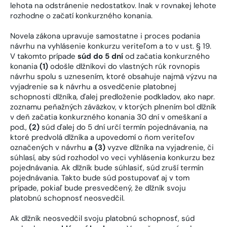
lehota na odstránenie nedostatkov. Inak v rovnakej lehote
rozhodne o začatí konkurzného konania.
Novela zákona upravuje samostatne i proces podania
návrhu na vyhlásenie konkurzu veriteľom a to v ust. § 19.
V takomto prípade
súd do 5 dní
od začatia konkurzného
konania
(1)
odošle dlžníkovi do vlastných rúk rovnopis
návrhu spolu s uznesením, ktoré obsahuje najmä výzvu na
vyjadrenie sa k návrhu a osvedčenie platobnej
schopnosti dlžníka, ďalej predloženie podkladov, ako napr.
zoznamu peňažných záväzkov, v ktorých plnením bol dlžník
v deň začatia konkurzného konania 30 dní v omeškaní a
pod.,
(2)
súd ďalej do 5 dní určí termín pojednávania, na
ktoré predvolá dlžníka a upovedomí o ňom veriteľov
označených v návrhu
a (3)
vyzve dlžníka na vyjadrenie, či
súhlasí, aby súd rozhodol vo veci vyhlásenia konkurzu bez
pojednávania. Ak dlžník bude súhlasiť, súd zruší termín
pojednávania. Takto bude súd postupovať aj v tom
prípade, pokiaľ bude presvedčený, že dlžník svoju
platobnú schopnosť neosvedčil.
Ak dlžník neosvedčil svoju platobnú schopnosť, súd