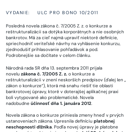
VYDANIE:
ULC PRO BONO 10/2011
Posledná novela zákona č. 7/2005 Z. z. o konkurze a
reštrukturalizácii sa dotýka korporátnych a nie osobných
bankrotov. Má za cieľ najmä upraviť niektoré definície,
spriechodniť veriteľské návrhy na vyhlásenie konkurzu,
zjednodušiť prihlasovanie pohľadávok a pod.
Podrobnejšie sa dočítate v celom článku.
Národná rada SR dňa 13. septembra 2011 prijala
novelu
zákona č. 7/2005 Z. z.
o konkurze a
reštrukturalizácii v znení neskorších predpisov (ďalej len „
zákon o konkurze“), ktorá má snahu riešiť tie oblasti
bankrotovej úpravy, ktoré v doterajšej aplikačnej praxi
boli vytypované ako problematické. Novela
nadobudne
účinnosť dňa 1. januára 2012
.
Novela zákona o konkurze priniesla zmeny hneď v prvých
ustanoveniach zákona. Upresnila definíciu
platobnej
neschopnosti dlžníka
. Podľa novej úpravy je platobne