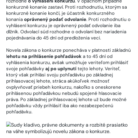
rozhodne
o vyhlásení konkurzu
. V opačnom prípadne
konkurzné konanie zastaví. Proti rozhodnutiu, ktorým sa
konkurzné konanie končí, je účastník konkurzného
konania
oprávnený podať odvolanie
. Proti rozhodnutiu o
vyhlásení konkurzu je oprávnený podať odvolanie iba
dlžník. Odvolací súd rozhodne o odvolaní bez nariadenia
pojednávania do 45 dní od predloženia veci.
Novela zákona o konkurze ponecháva v platnosti základnú
l
ehotu na prihlásenie pohľadávok
a to 45 dní od
vyhlásenia konkurzu, avšak umožňuje veriteľom prihlásiť
svoje pohľadávky
aj po uplynutí
tejto lehoty. Veriteľ,
ktorý však prihlási svoju pohľadávku po základnej
prihlasovacej lehote, stráca akúkoľvek možnosť
ovplyvňovať priebeh konkurzu, nakoľko s oneskorene
prihlásenou pohľadávkou nebudú spojené hlasovacie
práva. Po základnej prihlasovacej lehote už bude možné
pohľadávku vždy prihlásiť iba ako nezabezpečenú
pohľadávku.