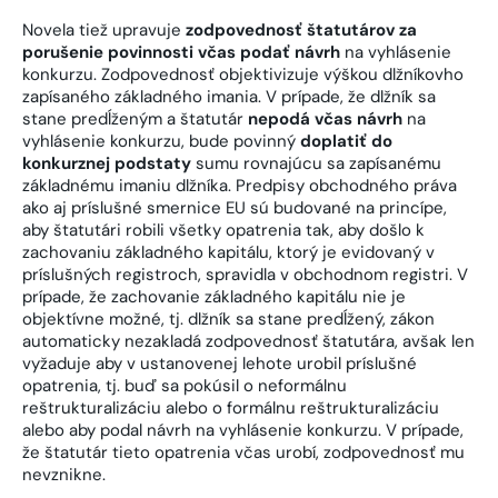
Novela tiež upravuje
zodpovednosť štatutárov za
porušenie povinnosti včas podať návrh
na vyhlásenie
konkurzu. Zodpovednosť objektivizuje výškou dlžníkovho
zapísaného základného imania. V prípade, že dlžník sa
stane predĺženým a štatutár
nepodá včas návrh
na
vyhlásenie konkurzu, bude povinný
doplatiť do
konkurznej podstaty
sumu rovnajúcu sa zapísanému
základnému imaniu dlžníka. Predpisy obchodného práva
ako aj príslušné smernice EU sú budované na princípe,
aby štatutári robili všetky opatrenia tak, aby došlo k
zachovaniu základného kapitálu, ktorý je evidovaný v
príslušných registroch, spravidla v obchodnom registri. V
prípade, že zachovanie základného kapitálu nie je
objektívne možné, tj. dlžník sa stane predĺžený, zákon
automaticky nezakladá zodpovednosť štatutára, avšak len
vyžaduje aby v ustanovenej lehote urobil príslušné
opatrenia, tj. buď sa pokúsil o neformálnu
reštrukturalizáciu alebo o formálnu reštrukturalizáciu
alebo aby podal návrh na vyhlásenie konkurzu. V prípade,
že štatutár tieto opatrenia včas urobí, zodpovednosť mu
nevznikne.