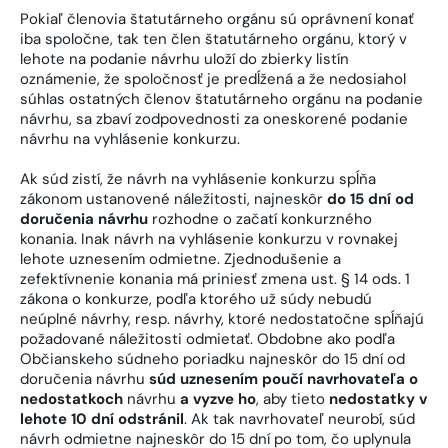
Pokiaľ členovia štatutárneho orgánu sú oprávnení konať
iba spoločne, tak ten člen štatutárneho orgánu, ktorý v
lehote na podanie návrhu uloží do zbierky listín
oznámenie, že spoločnosť je predĺžená a že nedosiahol
súhlas ostatných členov štatutárneho orgánu na podanie
návrhu, sa zbaví zodpovednosti za oneskorené podanie
návrhu na vyhlásenie konkurzu.
Ak súd zistí, že návrh na vyhlásenie konkurzu spĺňa
zákonom ustanovené náležitosti, najneskôr
do 15 dní od
doručenia návrhu
rozhodne o začatí konkurzného
konania. Inak návrh na vyhlásenie konkurzu v rovnakej
lehote uznesením odmietne. Zjednodušenie a
zefektívnenie konania má priniesť zmena ust. § 14 ods. 1
zákona o konkurze, podľa ktorého už súdy nebudú
neúplné návrhy, resp. návrhy, ktoré nedostatočne spĺňajú
požadované náležitosti odmietať. Obdobne ako podľa
Občianskeho súdneho poriadku najneskôr do 15 dní od
doručenia návrhu
súd uznesením poučí navrhovateľa o
nedostatkoch
návrhu
a vyzve ho
, aby tieto
nedostatky v
lehote 10 dní odstránil
. Ak tak navrhovateľ neurobí, súd
návrh odmietne najneskôr do 15 dní po tom, čo uplynula