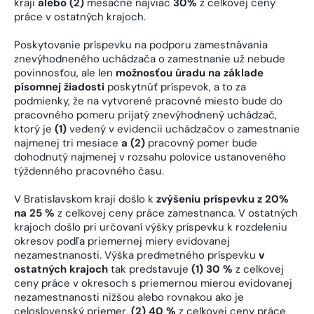
kraji
alebo (2)
mesačne najviac
30%
z celkovej ceny
práce v ostatných krajoch.
Poskytovanie príspevku na podporu zamestnávania
znevýhodneného uchádzača o zamestnanie už nebude
povinnosťou, ale len
možnosťou úradu na základe
písomnej žiadosti
poskytnúť príspevok, a to za
podmienky, že na vytvorené pracovné miesto bude do
pracovného pomeru prijatý znevýhodnený uchádzač,
ktorý je
(1)
vedený v evidencii uchádzačov o zamestnanie
najmenej tri mesiace
a (2)
pracovný pomer bude
dohodnutý najmenej v rozsahu polovice ustanoveného
týždenného pracovného času.
V Bratislavskom kraji došlo k
zvýšeniu príspevku z 20%
na 25 %
z celkovej ceny práce zamestnanca. V ostatných
krajoch došlo pri určovaní výšky príspevku k rozdeleniu
okresov podľa priemernej miery evidovanej
nezamestnanosti. Výška predmetného príspevku
v
ostatných krajoch
tak predstavuje
(1) 30 %
z celkovej
ceny práce v okresoch s priemernou mierou evidovanej
nezamestnanosti nižšou alebo rovnakou ako je
celoslovenský priemer,
(2) 40 %
z celkovej ceny práce