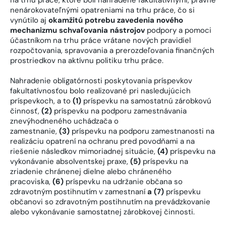
nenárokovateľnými opatreniami na trhu práce, čo si
vynútilo aj
okamžitú potrebu zavedenia
nového
mechanizmu schvaľovania nástrojov
podpory a pomoci
účastníkom na trhu práce vrátane nových pravidiel
rozpočtovania, spravovania a prerozdeľovania finančných
prostriedkov na aktívnu politiku trhu práce.
Nahradenie obligatórnosti poskytovania príspevkov
fakultatívnosťou bolo realizované pri nasledujúcich
príspevkoch, a to
(1)
príspevku na samostatnú zárobkovú
činnosť,
(2)
príspevku na podporu zamestnávania
znevýhodneného uchádzača o
zamestnanie,
(3)
príspevku na podporu zamestnanosti na
realizáciu opatrení na ochranu pred povodňami a na
riešenie následkov mimoriadnej situácie,
(4)
príspevku na
vykonávanie absolventskej praxe,
(5)
príspevku na
zriadenie chránenej dielne alebo chráneného
pracoviska,
(6)
príspevku na udržanie občana so
zdravotným postihnutím v zamestnaní
a (7)
príspevku
občanovi so zdravotným postihnutím na prevádzkovanie
alebo vykonávanie samostatnej zárobkovej činnosti.