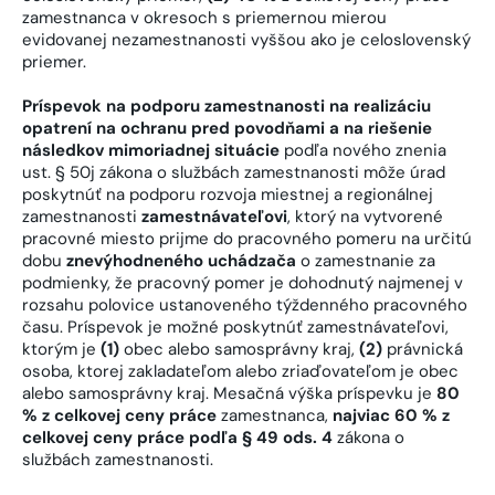
zamestnanca v okresoch s priemernou mierou
evidovanej nezamestnanosti vyššou ako je celoslovenský
priemer.
Príspevok na podporu zamestnanosti na realizáciu
opatrení na ochranu pred povodňami a na riešenie
následkov mimoriadnej situácie
podľa nového znenia
ust. § 50j zákona o službách zamestnanosti môže úrad
poskytnúť na podporu rozvoja miestnej a regionálnej
zamestnanosti
zamestnávateľovi
, ktorý na vytvorené
pracovné miesto prijme do pracovného pomeru na určitú
dobu
znevýhodneného uchádzača
o zamestnanie za
podmienky, že pracovný pomer je dohodnutý najmenej v
rozsahu polovice ustanoveného týždenného pracovného
času. Príspevok je možné poskytnúť zamestnávateľovi,
ktorým je
(1)
obec alebo samosprávny kraj,
(2)
právnická
osoba, ktorej zakladateľom alebo zriaďovateľom je obec
alebo samosprávny kraj. Mesačná výška príspevku je
80
% z celkovej ceny práce
zamestnanca,
najviac 60 % z
celkovej ceny práce podľa § 49 ods. 4
zákona o
službách zamestnanosti.