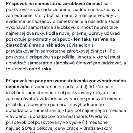
Príspevok na samostatnú zárobkovú činnosť
sa
poskytoval na základe písomnej žiadosti uchádzačovi o
zamestnanie, ktorý bol najmenej 3 mesiace vedený v
evidencii uchádzačov o zamestnanie a následne začal
vykonávať samostatne zárobkovú činnosť nepretržite
najmenej dva roky. Podľa novej právnej úpravy už úrad
poskytuje predmetný príspevok
len fakultatívne na
čiastočnú úhradu nákladov
súvisiacich s
prevádzkovaním samostatne zárobkovej činnosti. Po
poskytnutí príspevku sa predĺžila i lehota, v ktorej musí
uchádzač samostatne zárobkovú činnosť prevádzkovať, a
to z dvoch na
tri roky
.
Príspevok na podporu zamestnávania znevýhodneného
uchádzača
o zamestnanie podľa ust. § 50 zákona o
službách zamestnanosti bol poskytovaný obligatórne
zamestnávateľovi, ktorý na vytvorené pracovné miesto
prijal do pracovného pomeru znevýhodneného
uchádzača o zamestnanie, ktorý bol najmenej tri mesiace
v evidencii uchádzačov o zamestnanie. Uvedený
príspevok bol poskytovaný vo výške
(1)
mesačne
najviac
20%
z celkovej ceny práce v Bratislavskom