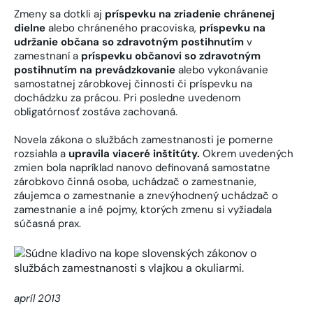
Zmeny sa dotkli aj
príspevku na zriadenie chránenej
dielne
alebo chráneného pracoviska,
príspevku na
udržanie občana so zdravotným postihnutím
v
zamestnaní a
príspevku občanovi so zdravotným
postihnutím na prevádzkovanie
alebo vykonávanie
samostatnej zárobkovej činnosti či príspevku na
dochádzku za prácou. Pri posledne uvedenom
obligatórnosť zostáva zachovaná.
Novela zákona o službách zamestnanosti je pomerne
rozsiahla a
upravila viaceré inštitúty.
Okrem uvedených
zmien bola napríklad nanovo definovaná samostatne
zárobkovo činná osoba, uchádzač o zamestnanie,
záujemca o zamestnanie a znevýhodnený uchádzač o
zamestnanie a iné pojmy, ktorých zmenu si vyžiadala
súčasná prax.
apríl 2013