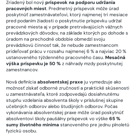
Zriadený bol nový
príspevok na podporu udržania
pracovných miest
. Predmetný príspevok môže úrad
poskytnúť zamestnávateľovi, ktorý najmenej tri mesiace
pred podaním žiadosti o poskytnutie príspevku udržal
pracovné miesta aj v prípade pretrvávajúcich vážnych
prevádzkových dôvodov, na základe ktorých po dohode s
úradom na prechodné obdobie obmedzí svoju
prevádzkovú činnosť tak, že nebude zamestnancom
prideľovať prácu v rozsahu najmenej 6 % a najviac 20 %
ustanoveného týždenného pracovného času.
Mesačná
výška príspevku je 50 %
z náhrady mzdy poskytnutej
zamestnancov.
Nová definícia
absolventskej praxe
ju vymedzuje ako
možnosť získať odborné zručností a praktické skúsenosti
u zamestnávateľa, ktoré zodpovedajú dosiahnutému
stupňu vzdelania absolventa školy v príslušnej skupine
učebných odborov alebo študijných odborov. Počas
vykonávania absolventskej praxe môže úrad poskytnúť
absolventovi školy paušálny príspevok vo výške
65 %
sumy životného minima
stanoveného pre jednu plnoletú
fyzickú osobu.