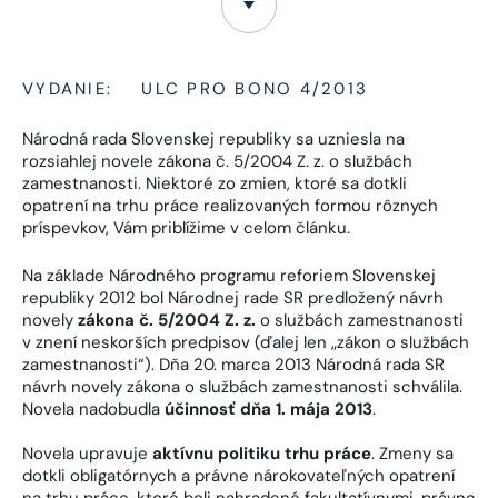
VYDANIE:
ULC PRO BONO 4/2013
Národná rada Slovenskej republiky sa uzniesla na
rozsiahlej novele zákona č. 5/2004 Z. z. o službách
zamestnanosti. Niektoré zo zmien, ktoré sa dotkli
opatrení na trhu práce realizovaných formou rôznych
príspevkov, Vám priblížime v celom článku.
Na základe Národného programu reforiem Slovenskej
republiky 2012 bol Národnej rade SR predložený návrh
novely
zákona č. 5/2004 Z. z.
o službách zamestnanosti
v znení neskorších predpisov (ďalej len „zákon o službách
zamestnanosti“). Dňa 20. marca 2013 Národná rada SR
návrh novely zákona o službách zamestnanosti schválila.
Novela nadobudla
účinnosť dňa 1. mája 2013
.
Novela upravuje
aktívnu politiku trhu práce
. Zmeny sa
dotkli obligatórnych a právne nárokovateľných opatrení
na trhu práce, ktoré boli nahradené fakultatívnymi, právne