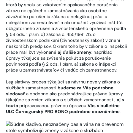
ktorá by spolu so zakotvením opakovaného porušenia
zákazu nelegálneho zamestnávania ako osobitne
závažného porušenia zákona o nelegálnej práci a
nelegálnom zamestnávaní mala umožniť využívať inštitút
obligatórneho zrušenia živnostenského oprávnenia podľa
§ 58 ods. 1 písm. d) zákona č. 455/1991 Zb. o
živnostenskom podnikaní (živnostenský zákon) v znení
neskorších predpisov. Okrem toho by v zákone o inšpekcii
práce mali byť vykonané
aj ďalšie zmeny
, napríklad
úpravy týkajúce sa zvýšenia pokút za porušovanie
povinností podľa § 2 ods. 1 písm. a) zákona o inšpekcii
práce u zamestnávateľov či vedúcich zamestnancov.
Legislatívny proces týkajúci sa návrhu novely zákona o
službách zamestnanosti
budeme za Vás podrobne
sledovať
a obdobne ako predchádzajúce právne úpravy
týkajúce sa zmien zákona o službách zamestnanosti,
aj s
touto
pripravovanou právnou úpravou
Vás v bulletine
ULC Čarnogurský PRO BONO podrobne oboznámime
.