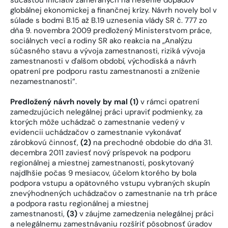
globálnej ekonomickej a finančnej krízy. Návrh novely bol v
súlade s bodmi B.15 až B.19 uznesenia vlády SR č. 777 zo
dňa 9. novembra 2009 predložený Ministerstvom práce,
sociálnych vecí a rodiny SR ako reakcia na „Analýzu
súčasného stavu a vývoja zamestnanosti, riziká vývoja
zamestnanosti v ďalšom období, východiská a návrh
opatrení pre podporu rastu zamestnanosti a zníženie
nezamestnanosti“.
Predložený návrh novely by mal (1)
v rámci opatrení
zamedzujúcich nelegálnej práci upraviť podmienky, za
ktorých môže uchádzač o zamestnanie vedený v
evidencii uchádzačov o zamestnanie vykonávať
zárobkovú činnosť,
(2)
na prechodné obdobie do dňa 31.
decembra 2011 zaviesť nový príspevok na podporu
regionálnej a miestnej zamestnanosti, poskytovaný
najdlhšie počas 9 mesiacov, účelom ktorého by bola
podpora vstupu a opätovného vstupu vybraných skupín
znevýhodnených uchádzačov o zamestnanie na trh práce
a podpora rastu regionálnej a miestnej
zamestnanosti,
(3)
v záujme zamedzenia nelegálnej práci
a nelegálnemu zamestnávaniu rozšíriť pôsobnosť úradov