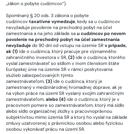
„zákon o pobyte cudzincov“).
Spomínaný § 20 ods. 3 zákona o pobyte
cudzincov
taxatívne vymedzuje
, kedy sa u cudzincov
nevyžaduje povolenie na prechodný pobyt na účel
zamestnania a na jeho základe sa
u cudzincov po novom
povolenie na prechodný pobyt na účel zamestnania
nevyžaduje
do 90 dní od vstupu na územie SR
v prípade,
ak (1)
ide o cudzinca, ktorý pracuje pre významného
zahraničného investora v SR,
(2)
ide o cudzinca, ktorého
vyslal zamestnávateľ so sídlom v inom členskom štáte
Európskej únie na územie SR v rámci poskytovania
služieb zabezpečovaných týmto
zamestnávateľom,
(3)
ide o cudzinca, ktorý je
zamestnaný v medzinárodnej hromadnej doprave, ak je
na výkon práce na území SR vyslaný svojím zahraničným
zamestnávateľom,
alebo (4)
ide o cudzinca, ktorý je v
pracovnom pomere so zamestnávateľom, ktorý má sídlo
alebo sídlo organizačnej zložky s pracovnoprávnou
subjektivitou mimo územia SR a ktorý ho vyslal na základe
zmluvy uzatvorenej s právnickou osobou alebo fyzickou
osobou vykonávať prácu na území SR.