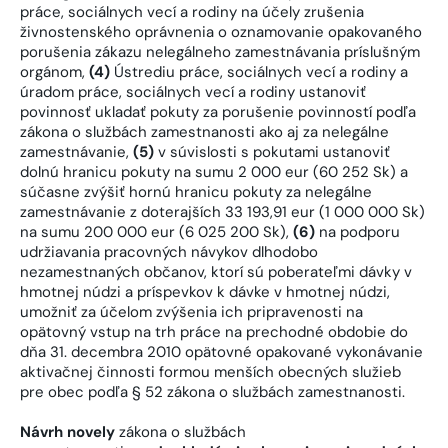
práce, sociálnych vecí a rodiny na účely zrušenia
živnostenského oprávnenia o oznamovanie opakovaného
porušenia zákazu nelegálneho zamestnávania príslušným
orgánom,
(4)
Ústrediu práce, sociálnych vecí a rodiny a
úradom práce, sociálnych vecí a rodiny ustanoviť
povinnosť ukladať pokuty za porušenie povinností podľa
zákona o službách zamestnanosti ako aj za nelegálne
zamestnávanie,
(5)
v súvislosti s pokutami ustanoviť
dolnú hranicu pokuty na sumu 2 000 eur (60 252 Sk) a
súčasne zvýšiť hornú hranicu pokuty za nelegálne
zamestnávanie z doterajších 33 193,91 eur (1 000 000 Sk)
na sumu 200 000 eur (6 025 200 Sk),
(6)
na podporu
udržiavania pracovných návykov dlhodobo
nezamestnaných občanov, ktorí sú poberateľmi dávky v
hmotnej núdzi a príspevkov k dávke v hmotnej núdzi,
umožniť za účelom zvýšenia ich pripravenosti na
opätovný vstup na trh práce na prechodné obdobie do
dňa 31. decembra 2010 opätovné opakované vykonávanie
aktivačnej činnosti formou menších obecných služieb
pre obec podľa § 52 zákona o službách zamestnanosti.
Návrh novely
zákona o službách