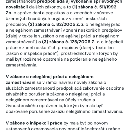
zamestnanosti
predpokladá aj vykonanie sprievodných
novelizácií
ďalších zákonov, a to
(1) zákona č. 511/1992
Zb.
o správe daní a poplatkov a o zmenách v sústave
územných finančných orgánov v znení neskorších
predpisov,
(2) zákona č. 82/2005 Z. z.
o nelegálnej práci
a nelegálnom zamestnávaní v znení neskorších predpisov
(ďalej v texte len „zákon o nelegálnej práci a nelegálnom
zamestnávaní“)
a (3) zákona č. 125/2006 Z. z.
o inšpekcii
práce v znení neskorších predpisov (ďalej v texte len
„zákon o inšpekcii práce“), prostredníctvom ktorých by
mali byť rozšírené opatrenia na potieranie nelegálneho
zamestnávania.
V zákone o nelegálnej práci a nelegálnom
zamestnávaní
sa v rámci návrhu novely zákona o
službách zamestnanosti predpokladá zakotvenie osobitne
závažného porušenia zákona o nelegálnej práci a
nelegálnom zamestnávaní na účely zrušenia
živnostenského oprávnenia, ktorým by malo byť
opakované porušenie zákazu nelegálneho zamestnávania.
V zákone o inšpekcii práce
by mala byť po novom
ustanovená oznamovacia povinnosť inšpektorátu práce,