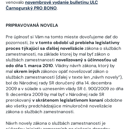
venovalo
novembrové vydanie bulletinu ULC
Čarnogurský PRO BONO
.
PRIPRAVOVANÁ NOVELA
Pre úplnosť si Vám na tomto mieste dovoľujeme dať do
pozornosti, že
v tomto období už prebieha legislatívny
proces týkajúci sa ďalšej novelizácie
zákona o službách
zamestnanosti, na základe ktorej by mal byť zákon o
službách zamestnanosti
novelizovaný s účinnosťou už
odo dňa 1. marca 2010
. Vládny návrh zákona, ktorý by
mal
okrem iných
zákonov opäť novelizovať zákon o
službách zamestnanosti (ďalej v texte len „návrh novely“),
bol do Národnej rady SR doručený dňa 14. decembra
2009 a v súlade s uznesením vlády SR č. 900/2009 zo dňa
9. decembra 2009 by mal byť v Národnej rade SR
prerokovaný
v skrátenom legislatívnom konaní
obdobne
ako všetky predchádzajúce minuloročné novelizácie
zákona o službách zamestnanosti.
Návrh novely zákona o službách zamestnanosti je
súčasťou iniciatív zameraných na riešenie dopadov