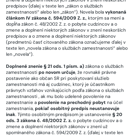
predpisov (ďalej v texte len „zákon o službách
zamestnanosti“ alebo len „zákon“). Novela bola
vykonaná
článkom IV zákona č. 594/2009 Z. z.
, ktorým sa mení a
dopĺňa zákon č. 48/2002 Z. z. o pobyte cudzincov a o
zmene a doplnení niektorých zákonov v znení neskorších
predpisov a o zmene a doplnení niektorých zákonov
(predmetnú časť citovaného zákona označujeme ďalej v
texte len „novela zákona o službách zamestnanosti“ alebo
len „novela“).
Doplnené znenie § 21 ods. 1 písm. a)
zákona o službách
zamestnanosti
po novom určuje
, že rovnaké právne
postavenie ako občan SR pri poskytovaní služieb
zamestnanosti má aj cudzinec, ktorý je účastníkom
právnych vzťahov vznikajúcich podľa zákona o službách
zamestnanosti , ak mu bolo udelené povolenie na
zamestnanie a
povolenie na prechodný pobyt
na účel
zamestnania,
pokiaľ osobitný predpis neustanovuje
inak
. Týmto osobitným predpisom je ustanovenie
§ 20
ods. 3 zákona č. 48/2002 Z. z.
o pobyte cudzincov a o
zmene a doplnení niektorých zákonov v znení už
spomínaného zákona č. 594/2009 Z. z.
(ďalej v texte len