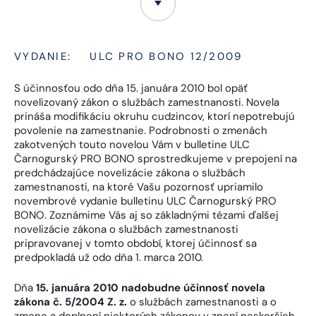
VYDANIE:
ULC PRO BONO 12/2009
S účinnosťou odo dňa 15. januára 2010 bol opäť
novelizovaný zákon o službách zamestnanosti. Novela
prináša modifikáciu okruhu cudzincov, ktorí nepotrebujú
povolenie na zamestnanie. Podrobnosti o zmenách
zakotvených touto novelou Vám v bulletine ULC
Čarnogurský PRO BONO sprostredkujeme v prepojení na
predchádzajúce novelizácie zákona o službách
zamestnanosti, na ktoré Vašu pozornosť upriamilo
novembrové vydanie bulletinu ULC Čarnogurský PRO
BONO. Zoznámime Vás aj so základnými tézami ďalšej
novelizácie zákona o službách zamestnanosti
pripravovanej v tomto období, ktorej účinnosť sa
predpokladá už odo dňa 1. marca 2010.
Dňa
15. januára 2010 nadobudne účinnosť novela
zákona č. 5/2004 Z. z.
o službách zamestnanosti a o
zmene a doplnení niektorých zákonov v znení neskorších