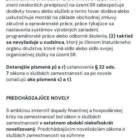
znení neskorších predpisov) na území SR zabezpečuje
dodávky tovaru alebo služieb a tento tovar dodáva alebo
uskutočňuje montáž na základe obchodnej zmluvy,
záručné a opravárenské práce, práce týkajúce sa
nastavenia systémov výrobných zariadení,
programátorské práce alebo odborné školenia,
(2) taktiež
sa nevyžaduje u cudzinca
, ktorý je členom štatutárneho
orgánu družstva, ktoré má sídlo alebo sídlo svojej
organizačnej zložky na území SR.
Doterajšie písmená p) a r)
ustanovenia
§ 22 ods.
7
zákona o službách zamestnanosti sa po novele
označujú
ako písmená s) a t)
.
PREDCHÁDZAJÚCE NOVELY
S ambíciou zmierniť dopady finančnej a hospodárskej
krízy na zamestnanosť bol zákon o službách
zamestnanosti
v ostatnom období niekoľkokrát
novelizovaný
. Predchádzajúcim novelizáciám zákona o
službách zamestnanosti sa súhrnne