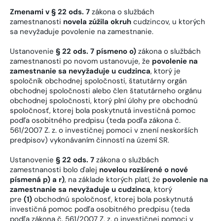
Zmenami v § 22 ods. 7
zákona o službách
zamestnanosti
novela zúžila okruh
cudzincov, u ktorých
sa nevyžaduje povolenie na zamestnanie.
Ustanovenie
§ 22 ods. 7 písmeno o)
zákona o službách
zamestnanosti po novom ustanovuje, že
povolenie na
zamestnanie sa nevyžaduje u cudzinca
, ktorý je
spoločník obchodnej spoločnosti, štatutárny orgán
obchodnej spoločnosti alebo člen štatutárneho orgánu
obchodnej spoločnosti, ktorý plní úlohy pre obchodnú
spoločnosť, ktorej bola poskytnutá investičná pomoc
podľa osobitného predpisu (teda podľa zákona č.
561/2007 Z. z. o investičnej pomoci v znení neskorších
predpisov) vykonávaním činností na území SR.
Ustanovenie
§ 22 ods. 7
zákona o službách
zamestnanosti bolo ďalej
novelou rozšírené o nové
písmená p) a r)
, na základe ktorých platí, že
povolenie na
zamestnanie sa nevyžaduje u cudzinca
, ktorý
pre
(1)
obchodnú spoločnosť, ktorej bola poskytnutá
investičná pomoc podľa osobitného predpisu (teda
podľa zákona č. 561/2007 Z. z. o investičnej pomoci v