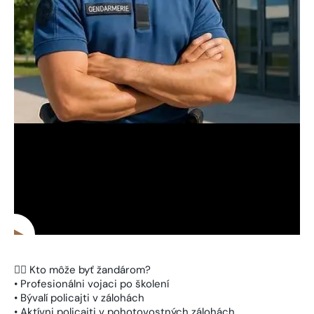
👮‍♂️ Kto môže byť žandárom?
• Profesionálni vojaci po školení
• Bývalí policajti v zálohách
• Aktívni policajti v pohotovostných zálohách