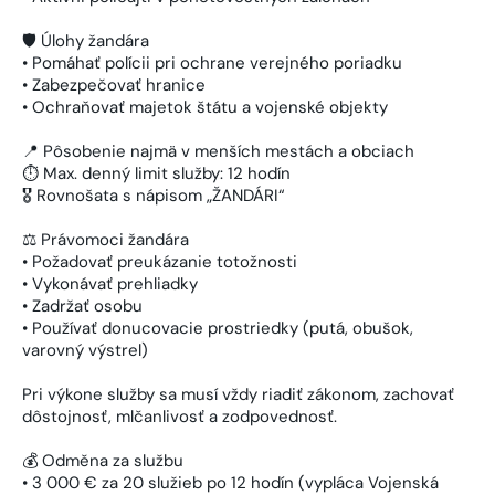
🛡️ Úlohy žandára
• Pomáhať polícii pri ochrane verejného poriadku
• Zabezpečovať hranice
• Ochraňovať majetok štátu a vojenské objekty
📍 Pôsobenie najmä v menších mestách a obciach
⏱️ Max. denný limit služby: 12 hodín
🎖️ Rovnošata s nápisom „ŽANDÁRI“
⚖️ Právomoci žandára
• Požadovať preukázanie totožnosti
• Vykonávať prehliadky
• Zadržať osobu
• Používať donucovacie prostriedky (putá, obušok,
varovný výstrel)
Pri výkone služby sa musí vždy riadiť zákonom, zachovať
dôstojnosť, mlčanlivosť a zodpovednosť.
💰 Odměna za službu
• 3 000 € za 20 služieb po 12 hodín (vypláca Vojenská