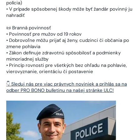
polícia)
• V prípade spôsobenej škody môže byť žandár povinný ju
nahradiť
📜 Branná povinnosť
• Povinnosť pre mužov od 19 rokov
• Dobrovoľne môžu prijať aj ženy, cudzinci či občania po
zmene pohlavia
• Zákon definuje zdravotnú spôsobilosť a podmienky
mimoriadnej služby
• Princíp rovnosti pre všetkých bez ohľadu na pohlavie,
vierovyznanie, orientáciu či postavenie
👇 Sleduj nás pre viac právnych noviniek a prihlás sa na
odber PRO BONO bulletinu na našej stránke ULC!