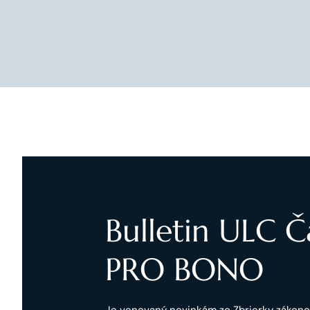
Bulletin ULC 
PRO BONO
Je venovaný novinkám zo Zbrierky zákon