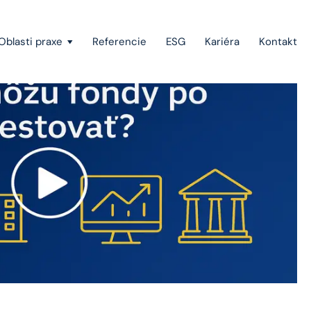
Oblasti praxe
Referencie
ESG
Kariéra
Kontakt
Vymáhanie pohľadávok a konkurzné právo
Štátna pomoc, investičné stimuly a projektové
financovanie
Európske právo
Právo duševného vlastníctva
Green-field a brown-field projekty