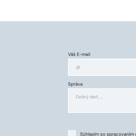
Váš E-mail
Správa
Súhlasím so
spracovaním 