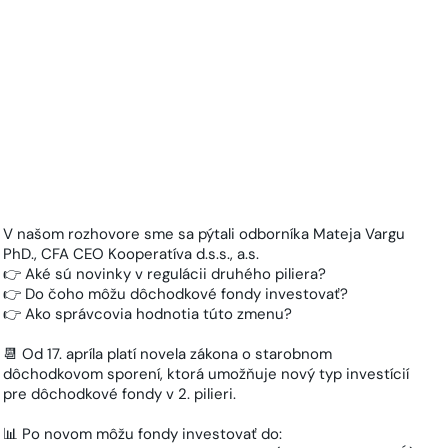
V našom rozhovore sme sa pýtali odborníka Mateja Vargu
PhD., CFA CEO Kooperatíva d.s.s., a.s.
👉 Aké sú novinky v regulácii druhého piliera?
👉 Do čoho môžu dôchodkové fondy investovať?
👉 Ako správcovia hodnotia túto zmenu?
📆 Od 17. apríla platí novela zákona o starobnom
dôchodkovom sporení, ktorá umožňuje nový typ investícií
pre dôchodkové fondy v 2. pilieri.
📊 Po novom môžu fondy investovať do: