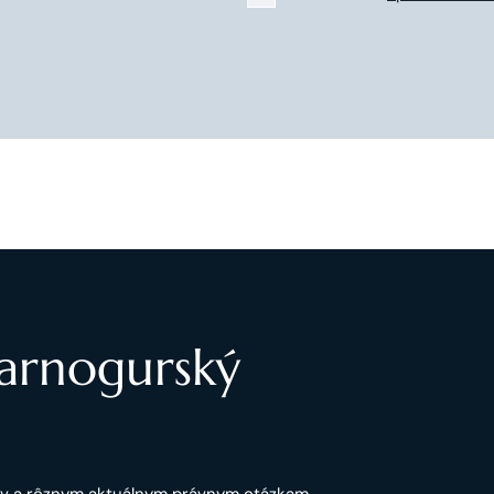
Čarnogurský
ov a rôznym aktuálnym právnym otázkam.