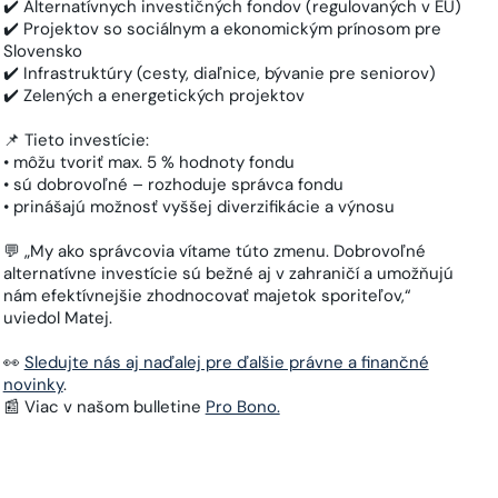
✔️ Alternatívnych investičných fondov (regulovaných v EÚ)
✔️ Projektov so sociálnym a ekonomickým prínosom pre
Slovensko
✔️ Infrastruktúry (cesty, diaľnice, bývanie pre seniorov)
✔️ Zelených a energetických projektov
📌 Tieto investície:
• môžu tvoriť max. 5 % hodnoty fondu
• sú dobrovoľné – rozhoduje správca fondu
• prinášajú možnosť vyššej diverzifikácie a výnosu
💬 „My ako správcovia vítame túto zmenu. Dobrovoľné
alternatívne investície sú bežné aj v zahraničí a umožňujú
nám efektívnejšie zhodnocovať majetok sporiteľov,“
uviedol Matej.
👀
Sledujte nás aj naďalej pre ďalšie právne a finančné
novinky
.
📰 Viac v našom bulletine
Pro Bono.