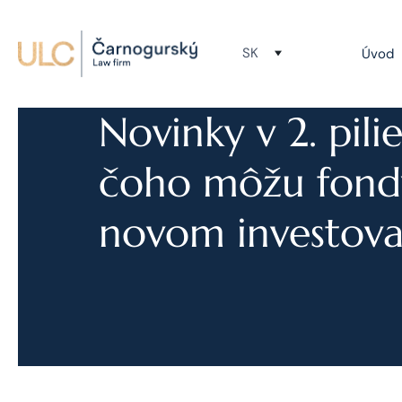
SK
Úvod
Novinky v 2. pili
čoho môžu fond
novom investova