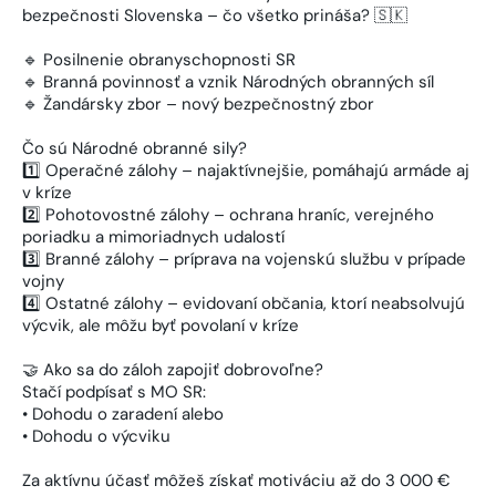
bezpečnosti Slovenska – čo všetko prináša? 🇸🇰
🔹 Posilnenie obranyschopnosti SR
🔹 Branná povinnosť a vznik Národných obranných síl
🔹 Žandársky zbor – nový bezpečnostný zbor
Čo sú Národné obranné sily?
1️⃣ Operačné zálohy – najaktívnejšie, pomáhajú armáde aj
v kríze
2️⃣ Pohotovostné zálohy – ochrana hraníc, verejného
poriadku a mimoriadnych udalostí
3️⃣ Branné zálohy – príprava na vojenskú službu v prípade
vojny
4️⃣ Ostatné zálohy – evidovaní občania, ktorí neabsolvujú
výcvik, ale môžu byť povolaní v kríze
🤝 Ako sa do záloh zapojiť dobrovoľne?
Stačí podpísať s MO SR:
• Dohodu o zaradení alebo
• Dohodu o výcviku
Za aktívnu účasť môžeš získať motiváciu až do 3 000 €