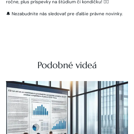
ročne, plus príspevky na štúdium či kondičku! 🏋️‍♀️
🔔 Nezabudnite nás sledovať pre ďalšie právne novinky.
Podobné videá