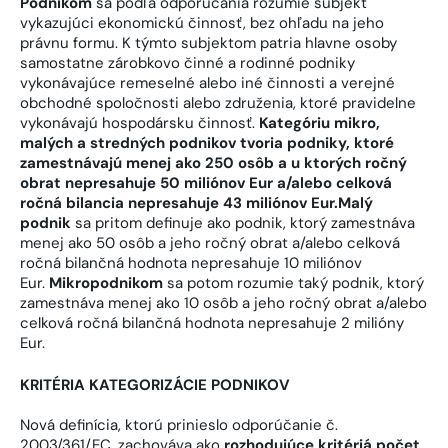
Podnikom
sa podľa odporúčania rozumie subjekt
vykazujúci ekonomickú činnosť, bez ohľadu na jeho
právnu formu. K týmto subjektom patria hlavne osoby
samostatne zárobkovo činné a rodinné podniky
vykonávajúce remeselné alebo iné činnosti a verejné
obchodné spoločnosti alebo združenia, ktoré pravidelne
vykonávajú hospodársku činnosť.
Kategóriu mikro,
malých a stredných podnikov tvoria podniky, ktoré
zamestnávajú menej ako 250 osôb a u ktorých ročný
obrat nepresahuje 50 miliónov Eur a/alebo celková
ročná bilancia nepresahuje 43 miliónov Eur.
Malý
podnik
sa pritom definuje ako podnik, ktorý zamestnáva
menej ako 50 osôb a jeho ročný obrat a/alebo celková
ročná bilančná hodnota nepresahuje 10 miliónov
Eur.
Mikropodnikom
sa potom rozumie taký podnik, ktorý
zamestnáva menej ako 10 osôb a jeho ročný obrat a/alebo
celková ročná bilančná hodnota nepresahuje 2 milióny
Eur.
KRITÉRIA KATEGORIZÁCIE PODNIKOV
Nová definícia, ktorú prinieslo odporúčanie č.
2003/361/EC, zachováva ako
rozhodujúce kritériá počet