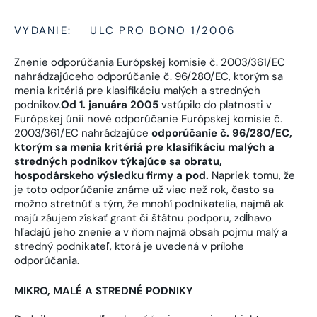
VYDANIE:
ULC PRO BONO 1/2006
Znenie odporúčania Európskej komisie č. 2003/361/EC
nahrádzajúceho odporúčanie č. 96/280/EC, ktorým sa
menia kritériá pre klasifikáciu malých a stredných
podnikov.
Od 1. januára 2005
vstúpilo do platnosti v
Európskej únii nové odporúčanie Európskej komisie č.
2003/361/EC nahrádzajúce
odporúčanie č. 96/280/EC,
ktorým sa menia kritériá pre klasifikáciu malých a
stredných podnikov týkajúce sa obratu,
hospodárskeho výsledku firmy a pod.
Napriek tomu, že
je toto odporúčanie známe už viac než rok, často sa
možno stretnúť s tým, že mnohí podnikatelia, najmä ak
majú záujem získať grant či štátnu podporu, zdĺhavo
hľadajú jeho znenie a v ňom najmä obsah pojmu malý a
stredný podnikateľ, ktorá je uvedená v prílohe
odporúčania.
MIKRO, MALÉ A STREDNÉ PODNIKY