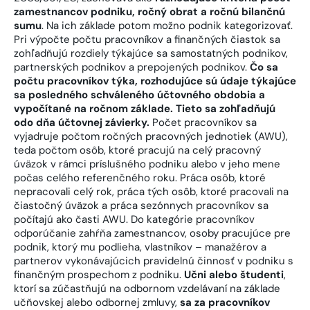
zamestnancov podniku, ročný obrat a ročnú bilančnú
sumu
. Na ich základe potom možno podnik kategorizovať.
Pri výpočte počtu pracovníkov a finančných čiastok sa
zohľadňujú rozdiely týkajúce sa samostatných podnikov,
partnerských podnikov a prepojených podnikov.
Čo sa
počtu pracovníkov týka, rozhodujúce sú údaje týkajúce
sa posledného schváleného účtovného obdobia a
vypočítané na ročnom základe. Tieto sa zohľadňujú
odo dňa účtovnej závierky.
Počet pracovníkov sa
vyjadruje počtom ročných pracovných jednotiek (AWU),
teda počtom osôb, ktoré pracujú na celý pracovný
úväzok v rámci príslušného podniku alebo v jeho mene
počas celého referenčného roku. Práca osôb, ktoré
nepracovali celý rok, práca tých osôb, ktoré pracovali na
čiastočný úväzok a práca sezónnych pracovníkov sa
počítajú ako časti AWU. Do kategórie pracovníkov
odporúčanie zahŕňa zamestnancov, osoby pracujúce pre
podnik, ktorý mu podlieha, vlastníkov – manažérov a
partnerov vykonávajúcich pravidelnú činnosť v podniku s
finančným prospechom z podniku.
Učni alebo študenti
,
ktorí sa zúčastňujú na odbornom vzdelávaní na základe
učňovskej alebo odbornej zmluvy,
sa za pracovníkov