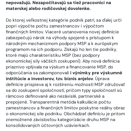
nepovažujú. Nezapočítavajú sa tiež pracovníci na
materskej alebo rodičovskej dovolenke.
Do ktorej veľkostnej kategórie podnik patrí, sa ďalej určí
popri výpočte počtu zamestnancov i výpočtom
finančných limitov. Viaceré ustanovenia novej definície
zabezpečujú nárok na výhody spojené s prístupom k
národným mechanizmom podpory MSP a k európskym
programom na ich podporu. Získajú ho len tie podniky,
ktoré majú charakteristiku MSP (bez podpory
ekonomickej sily väčších zoskupení). Aby nová definícia
priaznivo vplývala na výskum a financovanie MSP, do
odporúčania sa zakomponovali
i výnimky pre výskumné
inštitúcie a investorov, tzv. biznis anjelov
. Úprava
definície prispieva aj k rozšíreniu možností MSP združovať
sa do zoskupení spoločností, pričom typy spoločností sú
rámcovo definované ako nezávislé, partnerské a
prepojené. Transparentná metóda kalkulácie počtu
zamestnancov a finančných limitov poskytne reálny obraz
o ekonomickej sile podniku. Obchádzať definíciu je pritom
znemožnené závislosťou kategorizácie druhu MSP na
konsolidovaných účtovných uzávierkach.