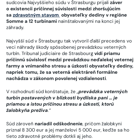
sudcovia Najvyššieho súdu v Štrasburgu prijali
záver
o existencii príčinnej súvislosti medzi zhoršujúcim
sa
zdravotným stavom
obyvateľky dediny v regióne
Somme a 12 turbínami
nainštalovanými na konci jej
záhrady.
Najvyšší súd v Štrasburgu tak vytvoril ďalší precedens vo
veci náhrady škody spôsobenej prevádzkou veterných
turbín. Tribunal judiciaire de Strasbourg
vidí priamu
príčinnú súvislosť medzi prevádzkou neďalekej veternej
farmy a vnímaného stresu a úzkosti obyvateľky dediny,
napriek tomu, že sa veterná elektráreň formálne
nachádza v zákonom povolenej vzdialenosti
.
V rozhodnutí súd konštatuje, že
„
prevádzka veterných
turbín postavených v blízkosti bydliska pani … je
priamou a istou príčinou stresu a úzkosti, ktorú
žalobkyňa prežíva
.“
Súd zároveň
nariadil odškodnenie
, pričom žalobkyni
priznal 8 300 eur a jej manželovi 5 000 eur, keďže sa ho
tieto zdravotné problémy dotkli aj jeho.