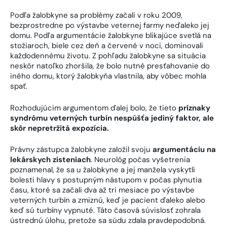
Podľa žalobkyne sa problémy začali v roku 2009,
bezprostredne po výstavbe veternej farmy neďaleko jej
domu. Podľa argumentácie žalobkyne blikajúce svetlá na
stožiaroch, biele cez deň a červené v noci, dominovali
každodennému životu. Z pohľadu žalobkyne sa situácia
neskôr natoľko zhoršila, že bolo nutné presťahovanie do
iného domu, ktorý žalobkyňa vlastnila, aby vôbec mohla
spať.
Rozhodujúcim argumentom ďalej bolo, že tieto
príznaky
syndrómu veterných turbín nespúšťa jediný faktor, ale
skôr nepretržitá expozícia.
Právny zástupca žalobkyne založil svoju
argumentáciu na
lekárskych zisteniach
. Neurológ počas vyšetrenia
poznamenal, že sa u žalobkyne a jej manžela vyskytli
bolesti hlavy s postupným nástupom v počas plynutia
času, ktoré sa začali dva až tri mesiace po výstavbe
veterných turbín a zmiznú, keď je pacient ďaleko alebo
keď sú turbíny vypnuté. Táto časová súvislosť zohrala
ústrednú úlohu, pretože sa súdu zdala pravdepodobná.