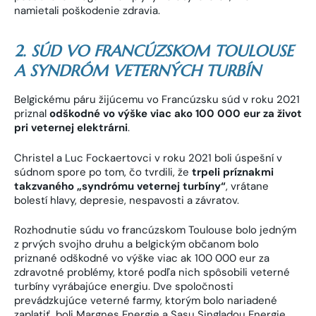
namietali poškodenie zdravia.
2. SÚD VO FRANCÚZSKOM TOULOUSE
A SYNDRÓM VETERNÝCH TURBÍN
Belgickému páru žijúcemu vo Francúzsku súd v roku 2021
priznal
odškodné vo výške viac ako 100 000 eur za život
pri veternej elektrárni
.
Christel a Luc Fockaertovci v roku 2021 boli úspešní v
súdnom spore po tom, čo tvrdili, že
trpeli príznakmi
takzvaného „syndrómu veternej turbíny“
, vrátane
bolestí hlavy, depresie, nespavosti a závratov.
Rozhodnutie súdu vo francúzskom Toulouse bolo jedným
z prvých svojho druhu a belgickým občanom bolo
priznané odškodné vo výške viac ak 100 000 eur za
zdravotné problémy, ktoré podľa nich spôsobili veterné
turbíny vyrábajúce energiu. Dve spoločnosti
prevádzkujúce veterné farmy, ktorým bolo nariadené
zaplatiť, boli Margnes Energie a Sasu Singladou Energie.