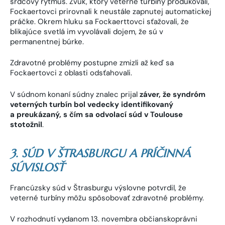
srdcový rytmus. Zvuk, ktorý veterné turbíny produkovali,
Fockaertovci prirovnali k neustále zapnutej automatickej
práčke. Okrem hluku sa Fockaerttovci sťažovali, že
blikajúce svetlá im vyvolávali dojem, že sú v
permanentnej búrke.
Zdravotné problémy postupne zmizli až keď sa
Fockaertovci z oblasti odsťahovali.
V súdnom konaní súdny znalec prijal
záver, že syndróm
veterných turbín bol vedecky identifikovaný
a preukázaný, s čím sa odvolací súd v Toulouse
stotožnil
.
3. SÚD V ŠTRASBURGU A PRÍČINNÁ
SÚVISLOSŤ
Francúzsky súd v Štrasburgu výslovne potvrdil, že
veterné turbíny môžu spôsobovať zdravotné problémy.
V rozhodnutí vydanom 13. novembra občianskoprávni