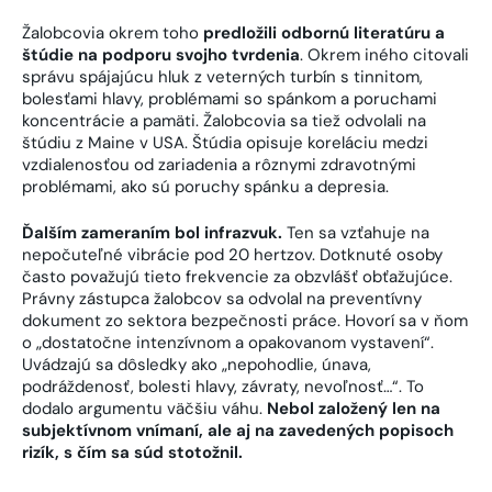
Žalobcovia okrem toho
predložili odbornú literatúru a
štúdie na podporu svojho tvrdenia
. Okrem iného citovali
správu spájajúcu hluk z veterných turbín s tinnitom,
bolesťami hlavy, problémami so spánkom a poruchami
koncentrácie a pamäti. Žalobcovia sa tiež odvolali na
štúdiu z Maine v USA. Štúdia opisuje koreláciu medzi
vzdialenosťou od zariadenia a rôznymi zdravotnými
problémami, ako sú poruchy spánku a depresia.
Ďalším zameraním bol infrazvuk.
Ten sa vzťahuje na
nepočuteľné vibrácie pod 20 hertzov. Dotknuté osoby
často považujú tieto frekvencie za obzvlášť obťažujúce.
Právny zástupca žalobcov sa odvolal na preventívny
dokument zo sektora bezpečnosti práce. Hovorí sa v ňom
o „dostatočne intenzívnom a opakovanom vystavení“.
Uvádzajú sa dôsledky ako „nepohodlie, únava,
podráždenosť, bolesti hlavy, závraty, nevoľnosť…“. To
dodalo argumentu väčšiu váhu.
Nebol založený len na
subjektívnom vnímaní, ale aj na zavedených popisoch
rizík, s čím sa súd stotožnil.