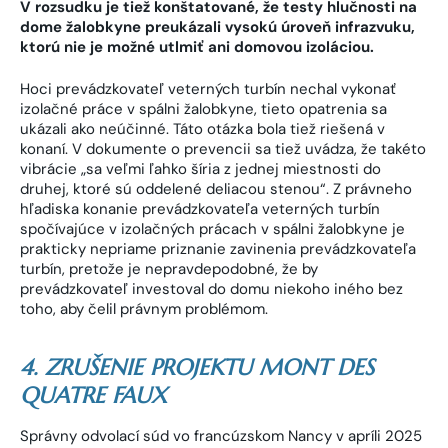
V rozsudku je tiež konštatované, že testy hlučnosti na
dome žalobkyne preukázali vysokú úroveň infrazvuku,
ktorú nie je možné utlmiť ani domovou izoláciou.
Hoci prevádzkovateľ veterných turbín nechal vykonať
izolačné práce v spálni žalobkyne, tieto opatrenia sa
ukázali ako neúčinné. Táto otázka bola tiež riešená v
konaní. V dokumente o prevencii sa tiež uvádza, že takéto
vibrácie „sa veľmi ľahko šíria z jednej miestnosti do
druhej, ktoré sú oddelené deliacou stenou“. Z právneho
hľadiska konanie prevádzkovateľa veterných turbín
spočívajúce v izolačných prácach v spálni žalobkyne je
prakticky nepriame priznanie zavinenia prevádzkovateľa
turbín, pretože je nepravdepodobné, že by
prevádzkovateľ investoval do domu niekoho iného bez
toho, aby čelil právnym problémom.
4. ZRUŠENIE PROJEKTU MONT DES
QUATRE FAUX
Správny odvolací súd vo francúzskom Nancy v apríli 2025