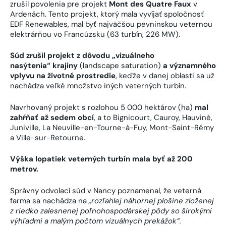
zrušil povolenia pre projekt
Mont des Quatre Faux
v
Ardenách. Tento projekt, ktorý mala vyvíjať spoločnosť
EDF Renewables, mal byť najväčšou pevninskou veternou
elektrárňou vo Francúzsku (63 turbín, 226 MW).
Súd zrušil projekt z dôvodu „vizuálneho
nasýtenia“ krajiny
(landscape saturation)
a významného
vplyvu na životné prostredie
, keďže v danej oblasti sa už
nachádza veľké množstvo iných veterných turbín.
Navrhovaný projekt s rozlohou 5 000 hektárov (ha)
mal
zahŕňať až sedem obcí
, a to Bignicourt, Cauroy, Hauviné,
Juniville, La Neuville-en-Tourne-à-Fuy, Mont-Saint-Rémy
a Ville-sur-Retourne.
Výška lopatiek veterných turbín mala byť až 200
metrov.
Správny odvolací súd v Nancy poznamenal, že veterná
farma sa nachádza na
„rozľahlej náhornej plošine zloženej
z riedko zalesnenej poľnohospodárskej pôdy so širokými
výhľadmi a malým počtom vizuálnych prekážok“.