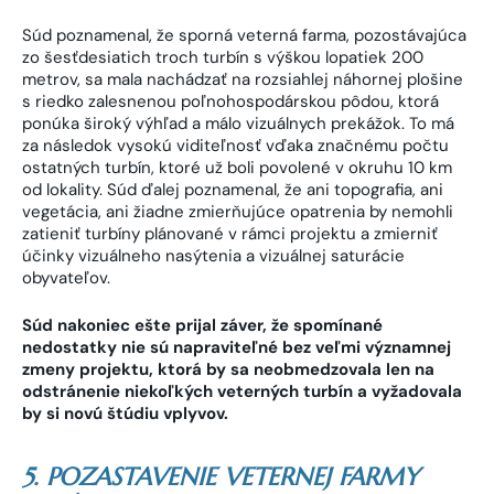
Súd poznamenal, že sporná veterná farma, pozostávajúca
zo šesťdesiatich troch turbín s výškou lopatiek 200
metrov, sa mala nachádzať na rozsiahlej náhornej plošine
s riedko zalesnenou poľnohospodárskou pôdou, ktorá
ponúka široký výhľad a málo vizuálnych prekážok. To má
za následok vysokú viditeľnosť vďaka značnému počtu
ostatných turbín, ktoré už boli povolené v okruhu 10 km
od lokality. Súd ďalej poznamenal, že ani topografia, ani
vegetácia, ani žiadne zmierňujúce opatrenia by nemohli
zatieniť turbíny plánované v rámci projektu a zmierniť
účinky vizuálneho nasýtenia a vizuálnej saturácie
obyvateľov.
Súd nakoniec ešte prijal záver, že spomínané
nedostatky nie sú napraviteľné bez veľmi významnej
zmeny projektu, ktorá by sa neobmedzovala len na
odstránenie niekoľkých veterných turbín a vyžadovala
by si novú štúdiu vplyvov.
5. POZASTAVENIE VETERNEJ FARMY