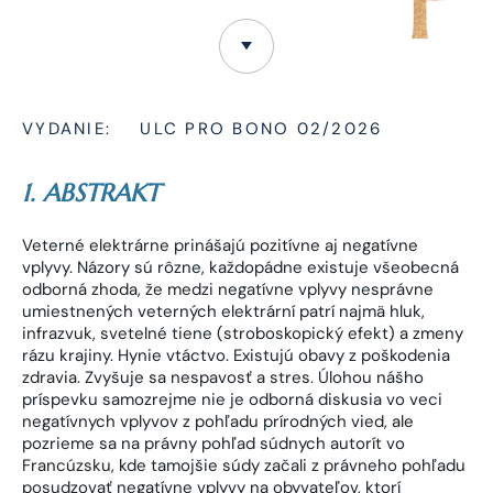
VYDANIE:
ULC PRO BONO 02/2026
1. ABSTRAKT
Veterné elektrárne prinášajú pozitívne aj negatívne
vplyvy. Názory sú rôzne, každopádne existuje všeobecná
odborná zhoda, že medzi negatívne vplyvy nesprávne
umiestnených veterných elektrární patrí najmä hluk,
infrazvuk, svetelné tiene (stroboskopický efekt) a zmeny
rázu krajiny. Hynie vtáctvo. Existujú obavy z poškodenia
zdravia. Zvyšuje sa nespavosť a stres. Úlohou nášho
príspevku samozrejme nie je odborná diskusia vo veci
negatívnych vplyvov z pohľadu prírodných vied, ale
pozrieme sa na právny pohľad súdnych autorít vo
Francúzsku, kde tamojšie súdy začali z právneho pohľadu
posudzovať negatívne vplyvy na obyvateľov, ktorí