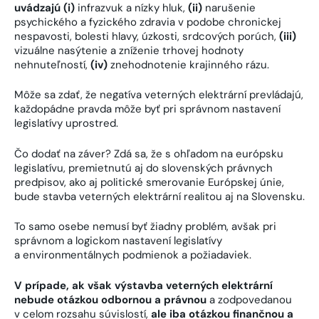
uvádzajú (i)
infrazvuk a nízky hluk,
(ii)
narušenie
psychického a fyzického zdravia v podobe chronickej
nespavosti, bolesti hlavy, úzkosti, srdcových porúch,
(iii)
vizuálne nasýtenie a zníženie trhovej hodnoty
nehnuteľností,
(iv)
znehodnotenie krajinného rázu.
Môže sa zdať, že negatíva veterných elektrární prevládajú,
každopádne pravda môže byť pri správnom nastavení
legislatívy uprostred.
Čo dodať na záver? Zdá sa, že s ohľadom na európsku
legislatívu, premietnutú aj do slovenských právnych
predpisov, ako aj politické smerovanie Európskej únie,
bude stavba veterných elektrární realitou aj na Slovensku.
To samo osebe nemusí byť žiadny problém, avšak pri
správnom a logickom nastavení legislatívy
a environmentálnych podmienok a požiadaviek.
V prípade, ak však výstavba veterných elektrární
nebude otázkou odbornou a právnou
a zodpovedanou
v celom rozsahu súvislostí,
ale iba otázkou finančnou a