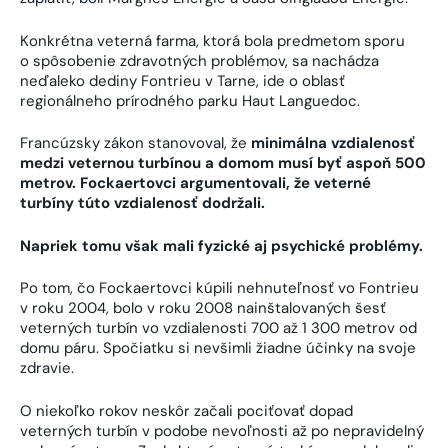
Konkrétna veterná farma, ktorá bola predmetom sporu
o spôsobenie zdravotných problémov, sa nachádza
neďaleko dediny Fontrieu v Tarne, ide o oblasť
regionálneho prírodného parku Haut Languedoc.
Francúzsky zákon stanovoval, že
minimálna vzdialenosť
medzi veternou turbínou a domom musí byť aspoň 500
metrov. Fockaertovci argumentovali, že veterné
turbíny túto vzdialenosť dodržali.
Napriek tomu však mali fyzické aj psychické problémy.
Po tom, čo Fockaertovci kúpili nehnuteľnosť vo Fontrieu
v roku 2004, bolo v roku 2008 nainštalovaných šesť
veterných turbín vo vzdialenosti 700 až 1 300 metrov od
domu páru. Spočiatku si nevšimli žiadne účinky na svoje
zdravie.
O niekoľko rokov neskôr začali pociťovať dopad
veterných turbín v podobe nevoľnosti až po nepravidelný