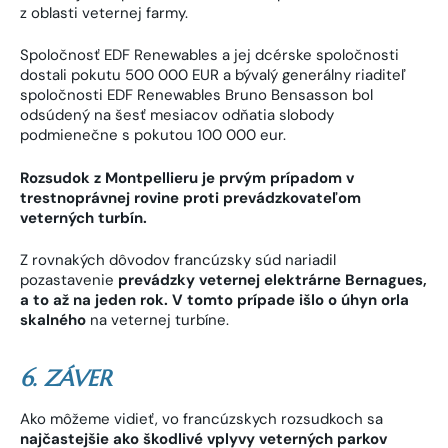
z oblasti veternej farmy.
Spoločnosť EDF Renewables a jej dcérske spoločnosti
dostali pokutu 500 000 EUR a bývalý generálny riaditeľ
spoločnosti EDF Renewables Bruno Bensasson bol
odsúdený na šesť mesiacov odňatia slobody
podmienečne s pokutou 100 000 eur.
Rozsudok z Montpellieru je prvým prípadom v
trestnoprávnej rovine proti prevádzkovateľom
veterných
turbín.
Z rovnakých dôvodov francúzsky súd nariadil
pozastavenie
prevádzky veternej elektrárne Bernagues,
a to až na jeden rok. V tomto prípade išlo o úhyn orla
skalného
na veternej turbíne.
6. ZÁVER
Ako môžeme vidieť, vo francúzskych rozsudkoch sa
najčastejšie ako škodlivé vplyvy veterných parkov