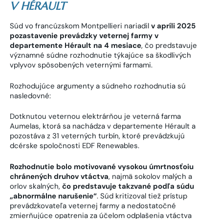
V HÉRAULT
Súd vo francúzskom Montpellieri nariadil
v apríli 2025
pozastavenie prevádzky veternej farmy v
departemente Hérault na 4 mesiace
, čo predstavuje
významné súdne rozhodnutie týkajúce sa škodlivých
vplyvov spôsobených veternými farmami.
Rozhodujúce argumenty a súdneho rozhodnutia sú
nasledovné:
Dotknutou veternou elektrárňou je veterná farma
Aumelas, ktorá sa nachádza v departemente Hérault a
pozostáva z 31 veterných turbín, ktoré prevádzkujú
dcérske spoločnosti EDF Renewables.
Rozhodnutie bolo motivované vysokou úmrtnosťoiu
chránených druhov vtáctva
, najmä sokolov malých a
orlov skalných,
čo predstavuje takzvané podľa súdu
„abnormálne narušenie“
. Súd kritizoval tiež prístup
prevádzkovateľa veternej farmy a nedostatočné
zmierňujúce opatrenia za účelom odplašenia vtáctva