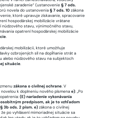
ojenské zaradenie“ (ustanovenie
§ 7 ods.
torú novela do ustanovenia
§ 7 ods. 10
zákona
venie, ktoré upravuje získavanie, spracovanie
ení hospodárskej mobilizácie vrátane
ní núdzového stavu, výnimočného stavu,
návania opatrení hospodárskej mobilizácie
cie
.
árskej mobilizácii, ktoré umožňuje
avky ozbrojených síl na dopĺňanie strát a
vu alebo núdzového stavu na subjektoch
ej situácie
.
j zmenu
zákona o civilnej ochrane
. V
a novelou k doplneniu nového písmena
e)
: „Po
 opatrenia:
(E) nariadenie vykonávania
s osobitným predpisom, ak je to vzhľadom
e
§ 3b ods. 2 písm. e)
zákona o civilnej
 že po vyhlásení mimoriadnej situácie sa
však len vtedy, ak je to vzhľadom na povahu