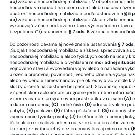
ac)
zákona o hospodárskej mobilizácii. V období mimoriadne
hospodárstva nariadiť na celom území alebo na časti územi
opatrení hospodárskej mobilizácie podľa ustanovenia
§ 5 p
ac)
zákona o hospodárskej mobilizácii. Ak ich vláda nenaria
vykonávajú v čase núdzového stavu, výnimočného stavu ale
bezpečnosti“ (ustanovenie
§ 7 ods. 6
zákona o hospodárske
Do pozornosti dávame aj nové znenie ustanovenia
§ 7 ods.
„Subjekt hospodárskej mobilizácie získava, spracováva a
hospodárskej mobilizácie alebo fyzických osôb na účely kr
hospodárskej mobilizácie o vyhlásení
mimoriadnej situáci
vojnového stavu a vypovedaní vojny alebo o nariadení vyko
uloženia pracovnej povinnosti, vecného plnenia, výdaja ná
alebo evidencie zamestnancov pre okresný úrad v sídle kr
služby určené na zaistenie bezpečnosti Slovenskej republi
v špecifickom aplikačnom programe jednotného informačn
v inom vlastnom programovom prostriedku v rozsahu
(A)
m
a dátum narodenia,
(C)
rodné číslo,
(D)
adresa trvalého po
pobytu,
(E)
pohlavie,
(F)
štátna príslušnosť,
(G)
rodinný sta
zamestnanie fyzickej osoby,
(J)
telefónne číslo pevnej linky
číslo alebo e-mailová adresa na fyzickú osobu alebo zames
ktorom je zastihnuteľný cez pracovný čas aj mimo neho,
(
zamestnaním, ako je pracovné zaradenie, osobné číslo pri