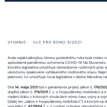
VYDANIE:
ULC PRO BONO 5/2021
Azda najaktuálnejšou témou posledného roka bola nielen na 
spôsobená pandémiou ochorenia COVID-19. Na Slovensku ta
ktorého legislatíva umožňuje obmedzenie rozličných práv a
ukončeniu opakovane vyhláseného núdzového stavu. Napri
platnosti, čo umožňuje nová legislatíva z dielne Národnej ra
Dňa
14. mája 2021
bol v parlamente prijatý zákon č.
176/20
dopĺňa zákon č.
179/2011
Z. z. o hospodárskej mobilizácii a 
riadení štátu v krízových situáciách mimo času vojny a vo
(ďalej len „zákon o hospodárskej mobilizácii“) a ktorým sa
republiky č.
42/1994
Z. z. o civilnej ochrane obyvateľstva v