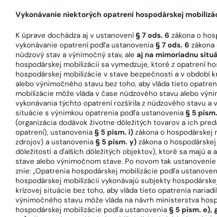
Vykonávanie niektorých opatrení hospodárskej mobilizá
K úprave dochádza aj v ustanovení
§ 7 ods. 6
zákona o hosp
vykonávanie opatrení podľa ustanovenia
§ 7 ods. 6
zákona 
núdzový stav a výnimočný stav, ale
aj na mimoriadnu situ
hospodárskej mobilizácii sa vymedzuje, ktoré z opatrení h
hospodárskej mobilizácie v stave bezpečnosti a v období k
alebo výnimočného stavu bez toho, aby vláda tieto opatreni
mobilizácie môže vláda v čase núdzového stavu alebo výni
vykonávania týchto opatrení rozšírila z núdzového stavu a
situácie s výnimkou opatrenia podľa ustanovenia
§ 5 písm.
(organizácia dodávok životne dôležitých tovarov a ich pre
opatrení), ustanovenia
§ 5 písm. i)
zákona o hospodárskej m
zdrojov) a ustanovenia
§ 5 písm. y)
zákona o hospodárskej 
dôležitosti a ďalších dôležitých objektov), ktoré sa majú a
stave alebo výnimočnom stave. Po novom tak ustanoveni
znie: „Opatrenia hospodárskej mobilizácie podľa ustanove
hospodárskej mobilizácii vykonávajú subjekty hospodárskej
krízovej situácie bez toho, aby vláda tieto opatrenia naria
výnimočného stavu môže vláda na návrh ministerstva hospo
hospodárskej mobilizácie podľa ustanovenia
§ 5 písm. e), g