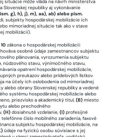
j situácie môže vláda na návrh ministerstva
a Slovenskej republiky aj vykonávanie
ísm. g), h), j), m), aa), ab) alebo písm.
di, subjekty hospodárskej mobilizácie ich
bo mimoriadnej situácie tak ako v stave
j mobilizácii).
 10
zákona o hospodárskej mobilizácii:
 uchováva osobné údaje zamestnancov subjektu
ízového plánovania, vyrozumenia subjektu
e
, núdzového stavu, výnimočného stavu,
návania opatrení hospodárskej mobilizácie,
kupných preukazov alebo prídelových lístkov
aja na účely ich oslobodenia od mimoriadnej
ky alebo obrany Slovenskej republiky a vedené
ého systému hospodárskej mobilizácie alebo
eno, priezvisko a akademický titul,
(B)
miesto
bytu alebo prechodného
v,
(H)
dosiahnuté vzdelanie,
(I)
profesijné
, telefónne číslo mobilného zariadenia, faxové
tnanca subjektu hospodárskej mobilizácie, na
K)
údaje na fyzickú osobu súvisiace s jej
delené v rámci zamestnávateľa, vodičský