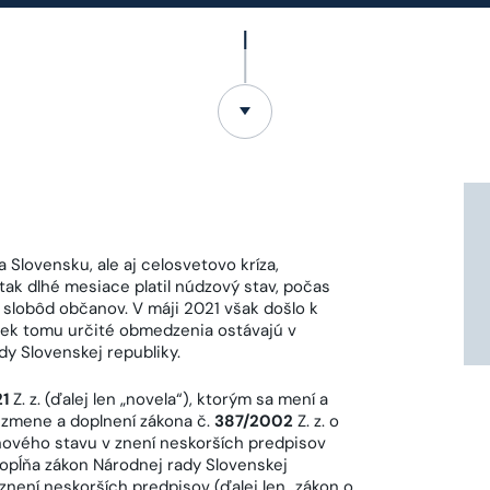
Slovensku, ale aj celosvetovo kríza,
k dlhé mesiace platil núdzový stav, počas
 slobôd občanov. V máji 2021 však došlo k
ek tomu určité obmedzenia ostávajú v
dy Slovenskej republiky.
21
Z. z. (ďalej len „novela“), ktorým sa mení a
o zmene a doplnení zákona č.
387/2002
Z. z. o
jnového stavu v znení neskorších predpisov
 dopĺňa zákon Národnej rady Slovenskej
 znení neskorších predpisov (ďalej len „zákon o