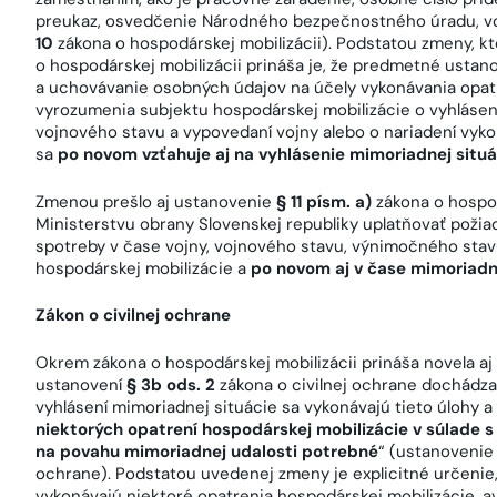
preukaz, osvedčenie Národného bezpečnostného úradu, v
10
zákona o hospodárskej mobilizácii). Podstatou zmeny, k
o hospodárskej mobilizácii prináša je, že predmetné ustano
a uchovávanie osobných údajov na účely vykonávania opatr
vyrozumenia subjektu hospodárskej mobilizácie o vyhláse
vojnového stavu a vypovedaní vojny alebo o nariadení vyko
sa
po novom vzťahuje aj na vyhlásenie mimoriadnej situá
Zmenou prešlo aj ustanovenie
§ 11 písm. a)
zákona o hospod
Ministerstvu obrany Slovenskej republiky uplatňovať požiad
spotreby v čase vojny, vojnového stavu, výnimočného sta
hospodárskej mobilizácie a
po novom aj v čase mimoriadn
Zákon o civilnej ochrane
Okrem zákona o hospodárskej mobilizácii prináša novela a
ustanovení
§ 3b ods. 2
zákona o civilnej ochrane dochádz
vyhlásení mimoriadnej situácie sa vykonávajú tieto úlohy a
niektorých opatrení hospodárskej mobilizácie v súlade 
na povahu mimoriadnej udalosti potrebné
“ (ustanoveni
ochrane). Podstatou uvedenej zmeny je explicitné určenie,
vykonávajú niektoré opatrenia hospodárskej mobilizácie, a