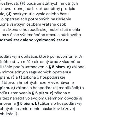
rostlivosti,
(F)
použitie štátnych hmotných
 stavu ropnej núdze, ak osobitný predpis
nie,
(J)
poskytnutie vysielacieho času
 a o opatreniach potrebných na riešenie
ostupná všetkým osobám vrátane osôb
ia zákona o hospodárskej mobilizácii mohla
ť iba v čase výnimočného stavu a núdzového
núdzový stav alebo výnimočný stav a
odárskej mobilizácii, ktoré po novom znie: „V
čného stavu môže okresný úrad z vlastného
ilizácie podľa ustanovenia
§ 5 písm. e)
zákona
ch mimoriadnych regulačných opatrení a
písm. r) a t)
zákona o hospodárskej
e štátnych hmotných rezerv vykonávanie
 písm. o
)
zákona o hospodárskej mobilizácii; to
podľa ustanovenia
§ 5 písm. r)
zákona o
že tiež nariadiť vo svojom územnom obvode aj
tanovenia
§ 5 písm. b)
zákona o hospodárskej
rebných na zmiernenie následkov krízovej
ilizácii).