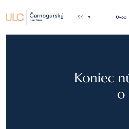
SK
Úvod
Koniec n
o 