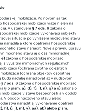
cie
odárskej mobilizácii. Po novom sa tak
o hospodárskej mobilizácii viaže nielen na
áciu
. V ustanovení
§ 7 ods. 6
zákona o
ospodárskej mobilizácie vykonávajú subjekty
rízovej situácie po vyhlásení núdzového stavu
a nariadila a ktoré opatrenia hospodárskej
močného stavu nariadiť. Novela právnu úpravu
 výnimočného stavu aj o čas mimoriadnej
 e)
zákona o hospodárskej mobilizácii
daj s využitím mimoriadnych regulačných
obilizácii (ochrana životne dôležitých
mobilizácii (ochrana objektov osobitnej
 aj budú naďalej nariaďovať až v núdzovom
e
§ 7 ods. 6
zákona o hospodárskej mobilizácii
nia
§ 5 písm. a), d), f), l), n), q) a s)
zákona o
 mobilizácie v stave bezpečnosti a v období
dila. V období núdzového stavu alebo
dárstva nariadiť aj vykonávanie opatrení
), h), i), j), m), y), aa), ab) alebo písm.