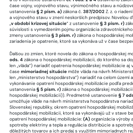
čase vojny, vojnového stavu, výnimočného stavu a núdzové
ustanovenia
§ 2 písm. a)
zákona č.
387/2002
Z. z. o riade
a vojnového stavu v znení neskorších predpisov. Novelou 
„
v období krízovej situácie
“ z ustanovenie
§ 3 písm. r)
záko
súvislosti s vymedzením pojmu organizácia zdravotníckeh
zmeny ustanovenia
§ 3 písm. r)
zákona o hospodárskej mobil
zariadenia je opatrenie, ktoré sa vykonáva už v čase bezpe
Ďalšou zo zmien, ktoré novela do zákona o hospodárskej mob
ods. 4
zákona o hospodárskej mobilizácii, do ktorého sa do
len „vláda“) nariadiť opatrenia hospodárskej mobilizácie aj
čase
mimoriadnej situácie
môže vláda na návrh Ministerst
len „ministerstvo hospodárstva“) nariadiť na celom území a
vykonávanie opatrení hospodárskej mobilizácie podľa pred
ustanovenia
§ 5 písm. r)
zákona o hospodárskej mobilizáci
hospodárskej mobilizácii)). Predmetné ustanovenie
§ 7 ods
umožňuje vláde na návrh ministerstva hospodárstva nariad
Slovenskej republiky, okrem opatrení hospodárskej mobili
hospodárskej mobilizácii, ktoré sa vykonávajú už v stave 
opatrení hospodárskej mobilizácie:
(A)
organizácia výroby a
spotreby elektriny a tepla a regulácia distribúcie a spotreb
dôležitých tovarov a ich predaj s využitím mimoriadnych r