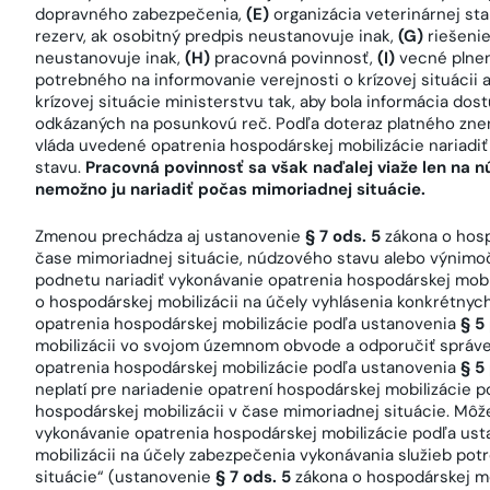
dopravného zabezpečenia,
(E)
organizácia veterinárnej sta
rezerv, ak osobitný predpis neustanovuje inak,
(G)
riešenie
neustanovuje inak,
(H)
pracovná povinnosť,
(I)
vecné plne
potrebného na informovanie verejnosti o krízovej situácii
krízovej situácie ministerstvu tak, aby bola informácia d
odkázaných na posunkovú reč. Podľa doteraz platného znen
vláda uvedené opatrenia hospodárskej mobilizácie nariadi
stavu.
Pracovná povinnosť sa však naďalej viaže len na 
nemožno ju nariadiť počas mimoriadnej situácie.
Zmenou prechádza aj ustanovenie
§ 7 ods. 5
zákona o hosp
čase mimoriadnej situácie, núdzového stavu alebo výnimo
podnetu nariadiť vykonávanie opatrenia hospodárskej mob
o hospodárskej mobilizácii na účely vyhlásenia konkrétny
opatrenia hospodárskej mobilizácie podľa ustanovenia
§ 5 
mobilizácii vo svojom územnom obvode a odporučiť správ
opatrenia hospodárskej mobilizácie podľa ustanovenia
§ 5
neplatí pre nariadenie opatrení hospodárskej mobilizácie 
hospodárskej mobilizácii v čase mimoriadnej situácie. Mô
vykonávanie opatrenia hospodárskej mobilizácie podľa us
mobilizácii na účely zabezpečenia vykonávania služieb pot
situácie“ (ustanovenie
§ 7 ods. 5
zákona o hospodárskej mob