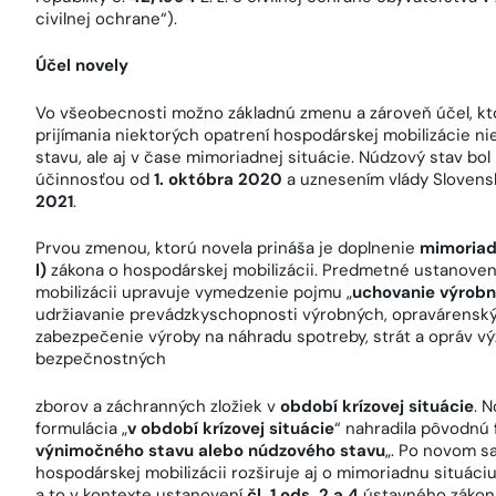
civilnej ochrane“).
Účel novely
Vo všeobecnosti možno základnú zmenu a zároveň účel, kto
prijímania niektorých opatrení hospodárskej mobilizácie 
stavu, ale aj v čase mimoriadnej situácie. Núdzový stav bo
účinnosťou od
1. októbra 2020
a uznesením vlády Slovens
2021
.
Prvou zmenou, ktorú novela prináša je doplnenie
mimoriad
l)
zákona o hospodárskej mobilizácii. Predmetné ustanove
mobilizácii upravuje vymedzenie pojmu „
uchovanie výrobn
udržiavanie prevádzkyschopnosti výrobných, opravárenský
zabezpečenie výroby na náhradu spotreby, strát a opráv vý
bezpečnostných
zborov a záchranných zložiek v
období krízovej situácie
. 
formulácia „
v
období krízovej situácie
“ nahradila pôvodnú 
výnimočného stavu alebo núdzového stavu
„. Po novom s
hospodárskej mobilizácii rozširuje aj o mimoriadnu situáciu
a to v kontexte ustanovení
čl. 1 ods. 2 a 4
ústavného zákon