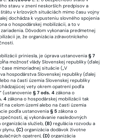
ho stavu v znení neskorších predpisov a
ní štátu v krízových situáciách mimo času vojny
ďalej dochádza k vypusteniu slovného spojenia
na o hospodárskej mobilizácii, a to v
o zariadenia. Dôvodom vykonania predmetnej
izácii je, že organizácia zdravotníckeho
čnosti.
ilizácii priniesla, je úprava ustanovenia
§ 7
pĺňa možnosť vlády Slovenskej republiky (ďalej
 v čase mimoriadnej situácie („V
va hospodárstva Slovenskej republiky (ďalej
lebo na časti územia Slovenskej republiky
chádzajúcej vety okrem opatrení podľa
i“ (ustanovenie
§ 7 ods. 4
zákona o
. 4
zákona o hospodárskej mobilizácii tak
iť na celom území alebo na časti územia
zácie podľa ustanovenia
§ 5
zákona o
bezpečnosti, aj vykonávanie nasledovných
 organizácia služieb,
(B)
regulácia rozvodu a
y plynu,
(C)
organizácia dodávok životne
egulačných opatrení,
(D)
organizácia