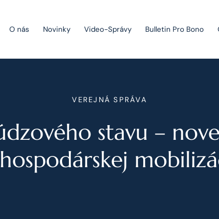
O nás
Novinky
Video-Správy
Bulletin Pro Bono
Public Private Partnership
VEREJNÁ SPRÁVA
Riešenie sporov
údzového stavu – nove
Fúzie a akvizície
Právo obchodných spoločností
hospodárskej mobilizá
Právo hospodárskej súťaže