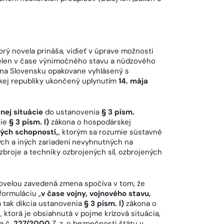
rý novela prináša, vidieť v úprave možnosti
nielen v čase výnimočného stavu a núdzového
l na Slovensku opakovane vyhlásený s
kej republiky ukončený uplynutím
14. mája
nej situácie
do ustanovenia
§ 3 písm.
nie
§ 3 písm. l)
zákona o hospodárskej
ých schopností
„, ktorým sa rozumie sústavné
ch a iných zariadení nevyhnutných na
zbroje a techniky ozbrojených síl, ozbrojených
Novelou zavedená zmena spočíva v tom, že
formuláciu „
v čase vojny, vojnového stavu,
a tak dikcia ustanovenia
§ 3 písm. l)
zákona o
, ktorá je obsiahnutá v pojme krízová situácia,
a č.
227/2000
Z. z. o bezpečnosti štátu v