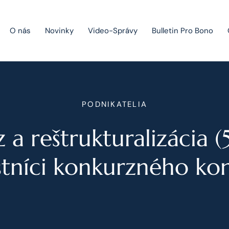
O nás
Novinky
Video-Správy
Bulletin Pro Bono
Public Private Partnership
PODNIKATELIA
Riešenie sporov
a reštrukturalizácia (5
Fúzie a akvizície
Právo obchodných spoločností
tníci konkurzného ko
Právo hospodárskej súťaže