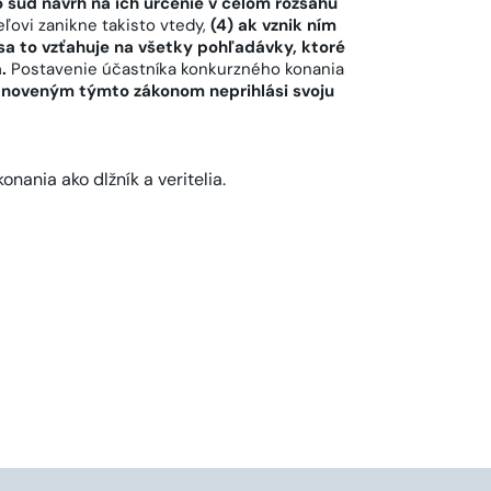
bo súd návrh na ich určenie v celom rozsahu
ľovi zanikne takisto vtedy,
(4) ak vznik ním
a to vzťahuje na všetky pohľadávky, ktoré
.
Postavenie účastníka konkurzného konania
anoveným týmto zákonom neprihlási svoju