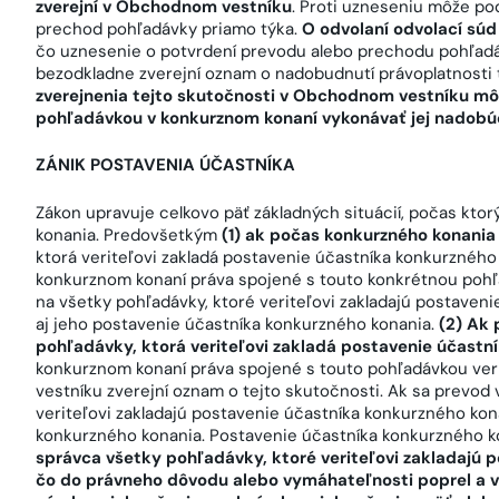
zverejní v Obchodnom vestníku
. Proti uzneseniu môže po
prechod pohľadávky priamo týka.
O odvolaní odvolací súd
čo uznesenie o potvrdení prevodu alebo prechodu pohľad
bezodkladne zverejní oznam o nadobudnutí právoplatnost
zverejnenia tejto skutočnosti v Obchodnom vestníku m
pohľadávkou v konkurznom konaní vykonávať jej nadobú
ZÁNIK POSTAVENIA ÚČASTNÍKA
Zákon upravuje celkovo päť základných situácií, počas ktor
konania. Predovšetkým
(1) ak počas konkurzného konania
ktorá veriteľovi zakladá postavenie účastníka konkurzného 
konkurznom konaní práva spojené s touto konkrétnou pohľa
na všetky pohľadávky, ktoré veriteľovi zakladajú postaven
aj jeho postavenie účastníka konkurzného konania.
(2) Ak
pohľadávky, ktorá veriteľovi zakladá
postavenie účastní
konkurznom konaní práva spojené s touto pohľadávkou ver
vestníku zverejní oznam o tejto skutočnosti. Ak sa prevod 
veriteľovi zakladajú postavenie účastníka konkurzného kon
konkurzného konania. Postavenie účastníka konkurzného kon
správca všetky pohľadávky, ktoré veriteľovi zakladajú 
čo do právneho dôvodu alebo vymáhateľnosti poprel a ve