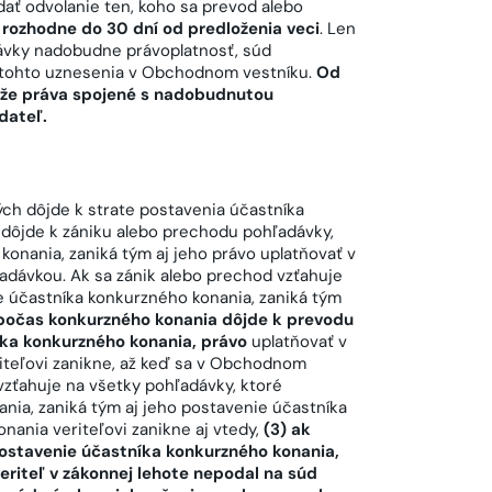
dať odvolanie ten, koho sa prevod alebo
 rozhodne do 30 dní od predloženia veci
. Len
ávky nadobudne právoplatnosť, súd
i tohto uznesenia v Obchodnom vestníku.
Od
ôže práva spojené s nadobudnutou
dateľ.
ých dôjde k strate postavenia účastníka
dôjde k zániku alebo prechodu pohľadávky,
konania, zaniká tým aj jeho právo uplatňovať v
dávkou. Ak sa zánik alebo prechod vzťahuje
ie účastníka konkurzného konania, zaniká tým
 počas konkurzného konania dôjde k prevodu
ka konkurzného konania, právo
uplatňovať v
iteľovi zanikne, až keď sa v Obchodnom
vzťahuje na všetky pohľadávky, ktoré
ania, zaniká tým aj jeho postavenie účastníka
ania veriteľovi zanikne aj vtedy,
(3) ak
postavenie účastníka konkurzného konania,
riteľ v zákonnej lehote nepodal na súd