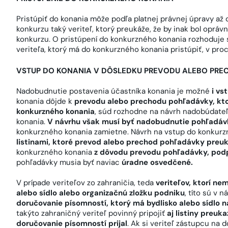
Pristúpiť do konania môže podľa platnej právnej úpravy až
konkurzu taký veriteľ, ktorý preukáže, že by inak bol opr
konkurzu. O pristúpení do konkurzného konania rozhoduje s
veriteľa, ktorý má do konkurzného konania pristúpiť, v pr
VSTUP DO KONANIA V DÔSLEDKU PREVODU ALEBO PRE
Nadobudnutie postavenia účastníka konania je možné
i vs
konania dôjde k
prevodu alebo prechodu pohľadávky, ktor
konkurzného konania
, súd rozhodne na návrh nadobúdate
konania.
V návrhu však musí byť nadobudnutie pohľadá
konkurzného konania zamietne. Návrh na vstup do konkurz
listinami, ktoré prevod alebo prechod pohľadávky preu
konkurzného konania
z dôvodu prevodu pohľadávky, pod
pohľadávky musia byť naviac
úradne osvedčené.
V prípade veriteľov zo zahraničia, teda
veriteľov, ktorí ne
alebo sídlo alebo organizačnú zložku podniku
, títo sú v 
doručovanie písomností, ktorý má bydlisko alebo sídlo n
takýto zahraničný veriteľ povinný pripojiť
aj listiny preuk
doručovanie písomností prijal
. Ak si veriteľ zástupcu na