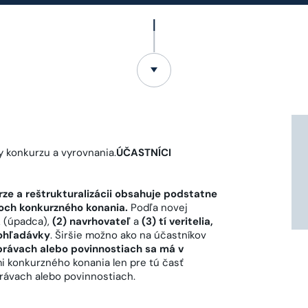
y konkurzu a vyrovnania.
ÚČASTNÍCI
urze a reštrukturalizácii obsahuje podstatne
koch konkurzného konania.
Podľa novej
k
(úpadca),
(2) navrhovateľ
a
(3) tí veritelia,
pohľadávky
. Širšie možno ako na účastníkov
právach alebo povinnostiach sa má v
i konkurzného konania len pre tú časť
rávach alebo povinnostiach.