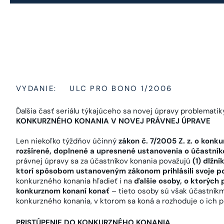
VYDANIE:
ULC PRO BONO 1/2006
Ďalšia časť seriálu týkajúceho sa novej úpravy problematik
KONKURZNÉHO KONANIA V NOVEJ PRÁVNEJ ÚPRAVE
Len niekoľko týždňov účinný
z
ákon č. 7/2005 Z. z. o konk
rozšírené, doplnené a upresnené ustanovenia o účastní
právnej úpravy sa za účastníkov konania považujú
(1) dlžní
ktorí spôsobom ustanoveným zákonom prihlásili svoje 
konkurzného konania hľadieť i na
ďalšie osoby, o ktorých 
konkurznom konaní konať
– tieto osoby sú však účastníkm
konkurzného konania, v ktorom sa koná a rozhoduje o ich p
PRISTÚPENIE DO KONKURZNÉHO KONANIA