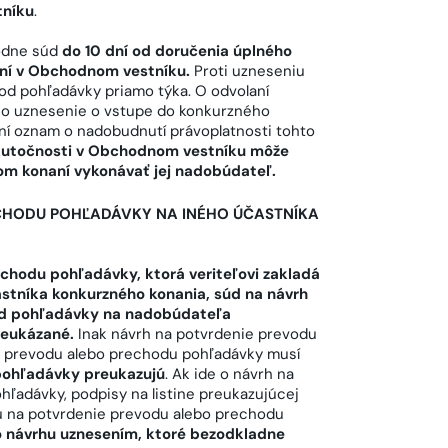
tníku
.
hodne súd
do 10 dní od doručenia úplného
jní v Obchodnom vestníku.
Proti uzneseniu
od pohľadávky priamo týka. O odvolaní
 čo uznesenie o vstupe do konkurzného
ní oznam o nadobudnutí právoplatnosti tohto
skutočnosti v Obchodnom vestníku môže
m konaní vykonávať jej nadobúdateľ.
CHODU POHĽADÁVKY NA INÉHO ÚČASTNÍKA
chodu pohľadávky, ktorá veriteľovi zakladá
stníka konkurzného konania, súd na návrh
od pohľadávky na nadobúdateľa
reukázané.
Inak návrh na potvrdenie prevodu
e prevodu alebo prechodu pohľadávky musí
 pohľadávky preukazujú
. Ak ide o návrh na
ľadávky, podpisy na listine preukazujúcej
u na potvrdenie prevodu alebo prechodu
o návrhu uznesením, ktoré bezodkladne