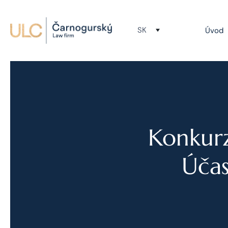
SK
Úvod
Konkurz 
Účas