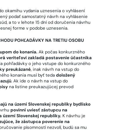
 do okamihu vydania uznesenia o vyhlásení
ávnený podať samostatný návrh na vyhlásenie
úd, a to v lehote 15 dní od doručenia návrhu
ocesnej forme v podobe uznesenia.
CHODU POHĽADÁVKY NA TRETIU OSOBU
tupom do konania.
Ak počas konkurzného
á veriteľovi zakladá postavenie účastníka
ľa pohľadávky o jeho vstupe do konkurzného
vky preukázané
, inak návrh na vstup do
ného konania musí byť teda
doložený
kazujú
. Ak ide o návrh na vstup do
pisy
na listine preukazujúcej prevod
majú na území Slovenskej republiky bydlisko
návrhu
povinní uviesť zástupcu na
a území Slovenskej republiky.
K návrhu je
azujúce, že zástupca poverenie na
 doručovanie písomností nezvolí, budú sa mu