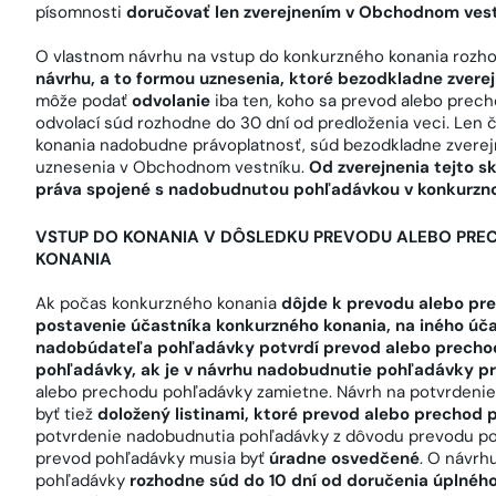
písomnosti
doručovať len zverejnením v Obchodnom ves
O vlastnom návrhu na vstup do konkurzného konania roz
návrhu, a to formou uznesenia, ktoré bezodkladne zvere
môže podať
odvolanie
iba ten, koho sa prevod alebo prech
odvolací súd rozhodne do 30 dní od predloženia veci. Len
konania nadobudne právoplatnosť, súd bezodkladne zverej
uznesenia v Obchodnom vestníku.
Od zverejnenia tejto 
práva spojené s nadobudnutou pohľadávkou v konkurzno
VSTUP DO KONANIA V DÔSLEDKU PREVODU ALEBO PRE
KONANIA
Ak počas konkurzného konania
dôjde k prevodu alebo pre
postavenie účastníka konkurzného konania, na iného úča
nadobúdateľa pohľadávky potvrdí prevod alebo prech
pohľadávky, ak je v návrhu nadobudnutie pohľadávky p
alebo prechodu pohľadávky zamietne. Návrh na potvrdeni
byť tiež
doložený listinami, ktoré prevod alebo prechod
potvrdenie nadobudnutia pohľadávky z dôvodu prevodu poh
prevod pohľadávky musia byť
úradne osvedčené
. O návrh
pohľadávky
rozhodne súd do 10 dní od doručenia úplnéh