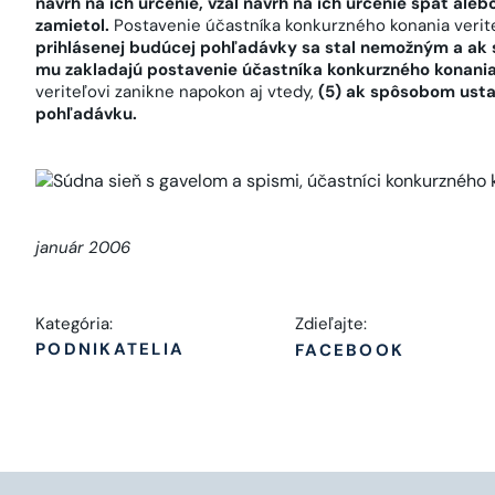
návrh na ich určenie, vzal návrh na ich určenie späť ale
zamietol.
Postavenie účastníka konkurzného konania verite
prihlásenej budúcej pohľadávky sa stal nemožným a ak s
mu zakladajú postavenie účastníka konkurzného konania
veriteľovi zanikne napokon aj vtedy,
(5) ak spôsobom ust
pohľadávku.
január 2006
Kategória:
Zdieľajte:
PODNIKATELIA
FACEBOOK