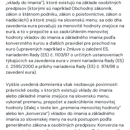
„vklady do imania“), ktoré existujú na základe osobitných
predpisov (ktorými sú napríklad Obchodný zákonník,
zákon o štátnom podniku, zákon o poisťovníctve, zákon o
nadáciách) a ktoré znejú na slovenskú menu, sa odo dňa
zavedenia eura považujú za menovité hodnoty znejúce na
eurá, a to v prepočte a so zaokrúhlením menovitej
hodnoty vkladov do imania a základného imania podľa
konverzného kurzu a ďalších pravidiel pre prechod na
euro (upravených napríklad v Zmluve o založení ES,
nariadením Rady (ES) č. 1103/97 o určitých ustanoveniach
týkajúcich sa zavedenia eura v znení nariadenia Rady (ES)
č. 2595/2000 a prílohy nariadenia Rady (ES) č. 974/98 o
zavedení eura).
Vyššie uvedená domnienka však nezbavuje povinnosti
právnické osoby, v ktorých existujú vklady do imania
alebo základné imanie znejúce na slovenskú menu,
vykonať premenu, prepočet a zaokrúhlenie menovitej
hodnoty (ďalej v texte len „premena menovitej hodnoty“
alebo len „konverzia“) vkladov do imania a základného
imania zo slovenskej meny na eurá postupom podľa
generálneho zákona a osobitných predpisov. Konverzia na