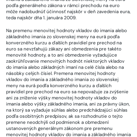
podľa generálneho zákona v rámci prechodu na euro
môže nadobudnúť účinnosť najskôr v deň zavedenia eura,
teda najskôr dňa 1. januára 2009.
Na premenu menovitej hodnoty vkladov do imania alebo
základného imania zo slovenskej meny na eurá podľa
konverzného kurzu a ďalších pravidiel pre prechod na
euro sa nevzťahujú zákazy ani obmedzenia pre takéto
menovité hodnoty, a to ani obmedzenie vyžadujúce
zaokrúhľovanie menovitých hodnôt niektorých vkladov
do imania alebo základných imaní na celé čísla alebo na
násobky celých čísiel. Premena menovitej hodnoty
vkladov do imania a základného imania zo slovenskej
meny na eurá podľa konverzného kurzu a ďalších
pravidiel pre prechod na euro sa nepovažuje za zvýšenie
ani za zníženie výšky menovitej hodnoty vkladov do
imania alebo výšky základného imania, ani za právny úkon,
na ktorý sa vyžaduje súhlas alebo predchádzajúci súhlas
podľa osobitných predpisov, ak sa rozhodnutie o tejto
premene neodchýli od podmienok a obmedzení
ustanovených generálnym zákonom pre premenu
menovitej hodnoty vkladov do imania a základného imania