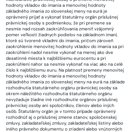
hodnoty vkladov do imania a menovitej hodnoty
základného imania zo slovenskej meny na eurá je
oprávnený prijať a vykonať štatutárny orgán príslušnej
právnickej osoby s podmienkou, že pri premene sa
nesmie nad rozsah zaokrúhľovania zmeniť vzájomný
pomer veľkosti žiadnych podielov na základnom imaní,
ktoré sú tvorené vkladmi do imania, pričom zároveň
zaokrúhlenie menovitej hodnoty vkladov do imania sa pri
zaokrúhlení nadol nesmie vykonať na menej ako dve
desatinné miesta k najbližšiemu eurocentu a pri
zaokrúhlení nahor sa nesmie vykonať na viac ako na celé
číslo k najbližšiemu euru. Na platnosť premeny menovitej
hodnoty vkladov do imania a menovitej hodnoty
základného imania zo slovenskej meny na eurá na základe
rozhodnutia štatutárneho orgánu právnickej osoby sa
okrem náležitého rozhodnutia štatutárneho orgánu
nevyžaduje žiadne iné rozhodnutie orgánov príslušnej
právnickej osoby ani spoločníkov, členov alebo iných
osôb. Štatutárny orgán je v tomto prípade oprávnený
rozhodnúť aj o príslušnej zmene stanov, spoločenskej
zmluvy, zakladateľskej zmluvy, zakladateľskej listiny alebo
iného právneho dokumentu o zriadení alebo vnútorných