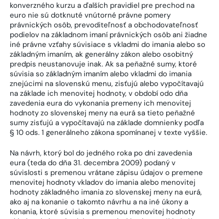
konverzného kurzu a ďalších pravidiel pre prechod na
euro nie sú dotknuté vnútorné právne pomery
právnických osôb, prevoditeľnosť a obchodovateľnosť
podielov na základnom imaní právnických osôb ani žiadne
iné právne vzťahy súvisiace s vkladmi do imania alebo so
základným imaním, ak generálny zákon alebo osobitný
predpis neustanovuje inak. Ak sa peňažné sumy, ktoré
súvisia so základným imaním alebo vkladmi do imania
znejúcimi na slovenskú menu, zisťujú alebo vypočítavajú
na základe ich menovitej hodnoty, v období odo dňa
zavedenia eura do vykonania premeny ich menovitej
hodnoty zo slovenskej meny na eurá sa tieto peňažné
sumy zisťujú a vypočítavajú na základe domnienky podľa
§ 10 ods. 1 generálneho zákona spomínanej v texte vyššie.
Na návrh, ktorý bol do jedného roka po dni zavedenia
eura (teda do dňa 31. decembra 2009) podaný v
súvislosti s premenou vrátane zápisu údajov o premene
menovitej hodnoty vkladov do imania alebo menovitej
hodnoty základného imania zo slovenskej meny na eurá,
ako aj na konanie o takomto návrhu a na iné úkony a
konania, ktoré súvisia s premenou menovitej hodnoty