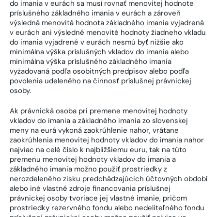
do imania v eurách sa musí rovnať menovitej hodnote
príslušného základného imania v eurách a zároveň
výsledná menovitá hodnota základného imania vyjadrená
v eurách ani výsledné menovité hodnoty žiadneho vkladu
do imania vyjadrené v eurách nesmú byť nižšie ako
minimálna výška príslušných vkladov do imania alebo
minimálna výška príslušného základného imania
vyžadovaná podľa osobitných predpisov alebo podľa
povolenia udeleného na činnosť príslušnej právnickej
osoby.
Ak právnická osoba pri premene menovitej hodnoty
vkladov do imania a základného imania zo slovenskej
meny na eurá vykoná zaokrúhlenie nahor, vrátane
zaokrúhlenia menovitej hodnoty vkladov do imania nahor
najviac na celé číslo k najbližšiemu euru, tak na túto
premenu menovitej hodnoty vkladov do imania a
základného imania možno použiť prostriedky z
nerozdeleného zisku predchádzajúcich účtovných období
alebo iné vlastné zdroje financovania príslušnej
právnickej osoby tvoriace jej vlastné imanie, pričom
prostriedky rezervného fondu alebo nedeliteľného fondu