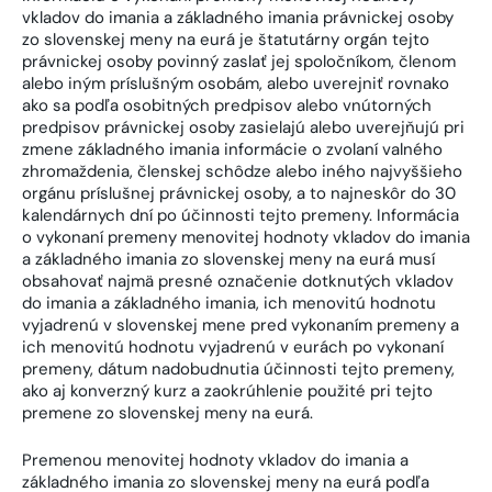
vkladov do imania a základného imania právnickej osoby
zo slovenskej meny na eurá je štatutárny orgán tejto
právnickej osoby povinný zaslať jej spoločníkom, členom
alebo iným príslušným osobám, alebo uverejniť rovnako
ako sa podľa osobitných predpisov alebo vnútorných
predpisov právnickej osoby zasielajú alebo uverejňujú pri
zmene základného imania informácie o zvolaní valného
zhromaždenia, členskej schôdze alebo iného najvyššieho
orgánu príslušnej právnickej osoby, a to najneskôr do 30
kalendárnych dní po účinnosti tejto premeny. Informácia
o vykonaní premeny menovitej hodnoty vkladov do imania
a základného imania zo slovenskej meny na eurá musí
obsahovať najmä presné označenie dotknutých vkladov
do imania a základného imania, ich menovitú hodnotu
vyjadrenú v slovenskej mene pred vykonaním premeny a
ich menovitú hodnotu vyjadrenú v eurách po vykonaní
premeny, dátum nadobudnutia účinnosti tejto premeny,
ako aj konverzný kurz a zaokrúhlenie použité pri tejto
premene zo slovenskej meny na eurá.
Premenou menovitej hodnoty vkladov do imania a
základného imania zo slovenskej meny na eurá podľa