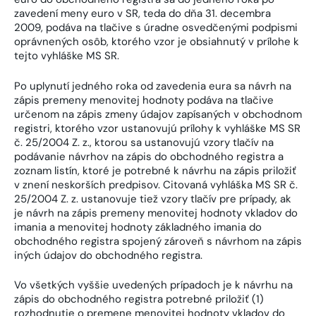
zavedení meny euro v SR, teda do dňa 31. decembra
2009, podáva na tlačive s úradne osvedčenými podpismi
oprávnených osôb, ktorého vzor je obsiahnutý v prílohe k
tejto vyhláške MS SR.
Po uplynutí jedného roka od zavedenia eura sa návrh na
zápis premeny menovitej hodnoty podáva na tlačive
určenom na zápis zmeny údajov zapísaných v obchodnom
registri, ktorého vzor ustanovujú prílohy k vyhláške MS SR
č. 25/2004 Z. z., ktorou sa ustanovujú vzory tlačív na
podávanie návrhov na zápis do obchodného registra a
zoznam listín, ktoré je potrebné k návrhu na zápis priložiť
v znení neskorších predpisov. Citovaná vyhláška MS SR č.
25/2004 Z. z. ustanovuje tiež vzory tlačív pre prípady, ak
je návrh na zápis premeny menovitej hodnoty vkladov do
imania a menovitej hodnoty základného imania do
obchodného registra spojený zároveň s návrhom na zápis
iných údajov do obchodného registra.
Vo všetkých vyššie uvedených prípadoch je k návrhu na
zápis do obchodného registra potrebné priložiť (1)
rozhodnutie o premene menovitej hodnoty vkladov do