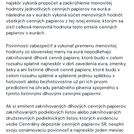
najskôr vykoná prepočet a zaokrúhlenie menovitej
hodnoty jednotlivých cenných papierov na eurá a
následne sa v eurách vykoná súčet menovitých hodnôt
všetkých cenných papierov z tej istej emisie, ktorým sa
zistí celková menovitá hodnota tejto emisie cenných
papierov v eurách.
Povinnosti zabezpečiť a vykonať premenu menovitej
hodnoty zo slovenskej meny na eurá nepodliehajú
zaknihované dlhové cenné papiere, ktoré budú v celom
rozsahu splatné najneskôr v deň zavedenia eura, zmenky,
šeky a ani listinné dlhové cenné papiere, ktoré budú v
celom rozsahu splatné a splatené jednou splátkou v
hotovosti alebo bezhotovostne už pri ich prvom
predložení na úhradu peňažného plnenia spojeného s
týmito listinnými dlhovými cennými papiermi.
Ak si emitent zaknihovaných dlhových cenných papierov,
zaknihovaných podielových listov alebo zaknihovaných
družstevných podielnických listov, ktorých evidenciu
vedie Centrálny depozitár cenných papierov SR, nesplní
svoju oznamovaciu povinnosť a najneskôr jeden mesiac