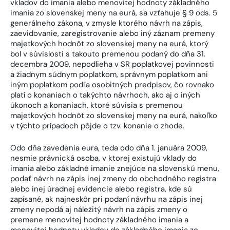
vkladov do imania alebo menovitej hodnoty základného
imania zo slovenskej meny na eurá, sa vzťahuje § 9 ods. 5
generálneho zákona, v zmysle ktorého návrh na zápis,
zaevidovanie, zaregistrovanie alebo iný záznam premeny
majetkových hodnôt zo slovenskej meny na eurá, ktorý
bol v súvislosti s takouto premenou podaný do dňa 31.
decembra 2009, nepodlieha v SR poplatkovej povinnosti
a žiadnym súdnym poplatkom, správnym poplatkom ani
iným poplatkom podľa osobitných predpisov, čo rovnako
platí o konaniach o takýchto návrhoch, ako aj o iných
úkonoch a konaniach, ktoré súvisia s premenou
majetkových hodnôt zo slovenskej meny na eurá, nakoľko
v týchto prípadoch pôjde o tzv. konanie o zhode.
Odo dňa zavedenia eura, teda odo dňa 1. januára 2009,
nesmie právnická osoba, v ktorej existujú vklady do
imania alebo základné imanie znejúce na slovenskú menu,
podať návrh na zápis inej zmeny do obchodného registra
alebo inej úradnej evidencie alebo registra, kde sú
zapísané, ak najneskôr pri podaní návrhu na zápis inej
zmeny nepodá aj náležitý návrh na zápis zmeny o
premene menovitej hodnoty základného imania a
menovitej hodnoty vkladov do základného imania zo