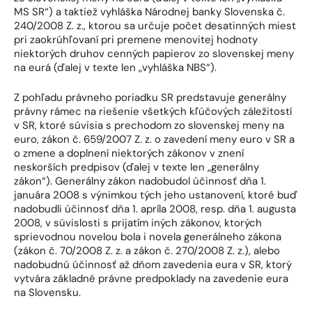
MS SR“) a taktiež vyhláška Národnej banky Slovenska č.
240/2008 Z. z., ktorou sa určuje počet desatinných miest
pri zaokrúhľovaní pri premene menovitej hodnoty
niektorých druhov cenných papierov zo slovenskej meny
na eurá (ďalej v texte len „vyhláška NBS“).
Z pohľadu právneho poriadku SR predstavuje generálny
právny rámec na riešenie všetkých kľúčových záležitostí
v SR, ktoré súvisia s prechodom zo slovenskej meny na
euro, zákon č. 659/2007 Z. z. o zavedení meny euro v SR a
o zmene a doplnení niektorých zákonov v znení
neskorších predpisov (ďalej v texte len „generálny
zákon“). Generálny zákon nadobudol účinnosť dňa 1.
januára 2008 s výnimkou tých jeho ustanovení, ktoré buď
nadobudli účinnosť dňa 1. apríla 2008, resp. dňa 1. augusta
2008, v súvislosti s prijatím iných zákonov, ktorých
sprievodnou novelou bola i novela generálneho zákona
(zákon č. 70/2008 Z. z. a zákon č. 270/2008 Z. z.), alebo
nadobudnú účinnosť až dňom zavedenia eura v SR, ktorý
vytvára základné právne predpoklady na zavedenie eura
na Slovensku.