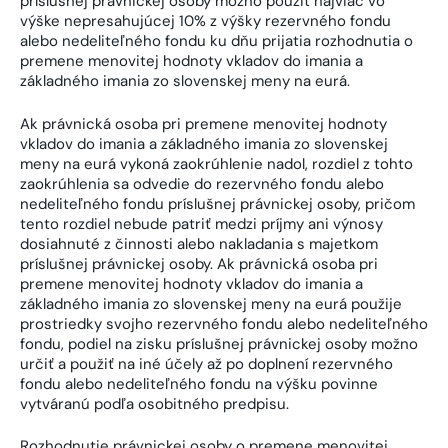
príslušnej právnickej osoby možno použiť najviac vo
výške nepresahujúcej 10% z výšky rezervného fondu
alebo nedeliteľného fondu ku dňu prijatia rozhodnutia o
premene menovitej hodnoty vkladov do imania a
základného imania zo slovenskej meny na eurá.
Ak právnická osoba pri premene menovitej hodnoty
vkladov do imania a základného imania zo slovenskej
meny na eurá vykoná zaokrúhlenie nadol, rozdiel z tohto
zaokrúhlenia sa odvedie do rezervného fondu alebo
nedeliteľného fondu príslušnej právnickej osoby, pričom
tento rozdiel nebude patriť medzi príjmy ani výnosy
dosiahnuté z činnosti alebo nakladania s majetkom
príslušnej právnickej osoby. Ak právnická osoba pri
premene menovitej hodnoty vkladov do imania a
základného imania zo slovenskej meny na eurá použije
prostriedky svojho rezervného fondu alebo nedeliteľného
fondu, podiel na zisku príslušnej právnickej osoby možno
určiť a použiť na iné účely až po doplnení rezervného
fondu alebo nedeliteľného fondu na výšku povinne
vytváranú podľa osobitného predpisu.
Rozhodnutie právnickej osoby o premene menovitej