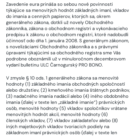
Zavedenie eura prináša so sebou nové povinnosti
týkajúce sa menovitých hodnôt základných imaní, vkladov
do imania a cenných papierov, ktorých sa, okrem
generálneho zákona, dotkli už novely Obchodného
zákonníka, zákona o obchodnom registri a vykonávacieho
predpisu k zákonu o obchodnom registri, ktoré nadobudli
účinnosť odo dňa 1. januára 2008. S generálnym zákonom,
s novelizáciami Obchodného zákonníka a s právnymi
úpravami týkajúcimi sa obchodného registra sme Vás
podrobne oboznámili už v minuloročnom decembrovom
vydaní bulletinu ULC Čarnogurský PRO BONO.
V zmysle § 10 ods. 1 generálneho zákona sa menovité
hodnoty (1) základného imania obchodných spoločností
alebo družstiev, (2) kmeňového imania štátnych podnikov,
(3) nadačného imania nadácií alebo (4) iného obdobného
imania (ďalej v texte len „základné imanie“) právnických
osôb, menovité hodnoty (5) vkladov spoločníkov vrátane
menovitých hodnôt akcií, menovité hodnoty (6)
členských vkladov, (7) vkladov zakladateľov alebo (8)
iných majetkových vkladov tvoriacich podiely na
základnom imaní právnických osôb (ďalej v texte len