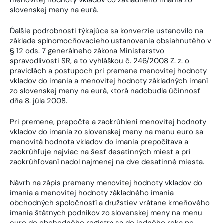
slovenskej meny na eurá.
Ďalšie podrobnosti týkajúce sa konverzie ustanovilo na
základe splnomocňovacieho ustanovenia obsiahnutého v
§ 12 ods. 7 generálneho zákona Ministerstvo
spravodlivosti SR, a to vyhláškou č. 246/2008 Z. z. o
pravidlách a postupoch pri premene menovitej hodnoty
vkladov do imania a menovitej hodnoty základných imaní
zo slovenskej meny na eurá, ktorá nadobudla účinnosť
dňa 8. júla 2008.
Pri premene, prepočte a zaokrúhlení menovitej hodnoty
vkladov do imania zo slovenskej meny na menu euro sa
menovitá hodnota vkladov do imania prepočítava a
zaokrúhľuje najviac na šesť desatinných miest a pri
zaokrúhľovaní nadol najmenej na dve desatinné miesta.
Návrh na zápis premeny menovitej hodnoty vkladov do
imania a menovitej hodnoty základného imania
obchodných spoločností a družstiev vrátane kmeňového
imania štátnych podnikov zo slovenskej meny na menu
euro do obchodného registra sa do jedného roka po