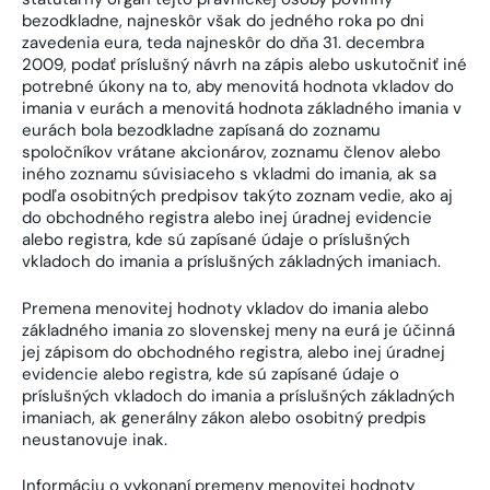
bezodkladne, najneskôr však do jedného roka po dni
zavedenia eura, teda najneskôr do dňa 31. decembra
2009, podať príslušný návrh na zápis alebo uskutočniť iné
potrebné úkony na to, aby menovitá hodnota vkladov do
imania v eurách a menovitá hodnota základného imania v
eurách bola bezodkladne zapísaná do zoznamu
spoločníkov vrátane akcionárov, zoznamu členov alebo
iného zoznamu súvisiaceho s vkladmi do imania, ak sa
podľa osobitných predpisov takýto zoznam vedie, ako aj
do obchodného registra alebo inej úradnej evidencie
alebo registra, kde sú zapísané údaje o príslušných
vkladoch do imania a príslušných základných imaniach.
Premena menovitej hodnoty vkladov do imania alebo
základného imania zo slovenskej meny na eurá je účinná
jej zápisom do obchodného registra, alebo inej úradnej
evidencie alebo registra, kde sú zapísané údaje o
príslušných vkladoch do imania a príslušných základných
imaniach, ak generálny zákon alebo osobitný predpis
neustanovuje inak.
Informáciu o vykonaní premeny menovitej hodnoty