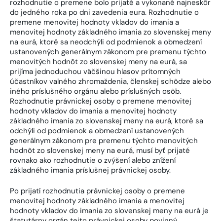
rozhodnutie o premene bolo prijaté a vykonané najneskôr
do jedného roka po dni zavedenia eura. Rozhodnutie o
premene menovitej hodnoty vkladov do imania a
menovitej hodnoty základného imania zo slovenskej meny
na eurá, ktoré sa neodchýli od podmienok a obmedzení
ustanovených generálnym zákonom pre premenu týchto
menovitých hodnôt zo slovenskej meny na eurá, sa
prijíma jednoduchou väčšinou hlasov prítomných
účastníkov valného zhromaždenia, členskej schôdze alebo
iného príslušného orgánu alebo príslušných osôb.
Rozhodnutie právnickej osoby o premene menovitej
hodnoty vkladov do imania a menovitej hodnoty
základného imania zo slovenskej meny na eurá, ktoré sa
odchýli od podmienok a obmedzení ustanovených
generálnym zákonom pre premenu týchto menovitých
hodnôt zo slovenskej meny na eurá, musí byť prijaté
rovnako ako rozhodnutie o zvýšení alebo znížení
základného imania príslušnej právnickej osoby.
Po prijatí rozhodnutia právnickej osoby o premene
menovitej hodnoty základného imania a menovitej
hodnoty vkladov do imania zo slovenskej meny na eurá je
štatutárny orgán tejto právnickej osoby povinný