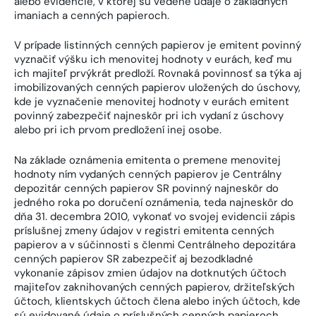
alebo evidencie, v ktorej sú vedené údaje o základných
imaniach a cenných papieroch.
V prípade listinných cenných papierov je emitent povinný
vyznačiť výšku ich menovitej hodnoty v eurách, keď mu
ich majiteľ prvýkrát predloží. Rovnaká povinnosť sa týka aj
imobilizovaných cenných papierov uložených do úschovy,
kde je vyznačenie menovitej hodnoty v eurách emitent
povinný zabezpečiť najneskôr pri ich vydaní z úschovy
alebo pri ich prvom predložení inej osobe.
Na základe oznámenia emitenta o premene menovitej
hodnoty ním vydaných cenných papierov je Centrálny
depozitár cenných papierov SR povinný najneskôr do
jedného roka po doručení oznámenia, teda najneskôr do
dňa 31. decembra 2010, vykonať vo svojej evidencii zápis
príslušnej zmeny údajov v registri emitenta cenných
papierov a v súčinnosti s členmi Centrálneho depozitára
cenných papierov SR zabezpečiť aj bezodkladné
vykonanie zápisov zmien údajov na dotknutých účtoch
majiteľov zaknihovaných cenných papierov, držiteľských
účtoch, klientskych účtoch člena alebo iných účtoch, kde
sú evidované údaje o príslušných cenných papieroch.