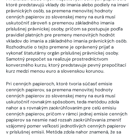
ktoré predstavujú vklady do imania alebo podiely na imaní
právnických osôb, sa premena menovitej hodnoty
cenných papierov zo slovenskej meny na eurá musí
uskutočniť zároveň s premenou základného imania
príslušnej právnickej osoby, pričom sa postupuje podľa
pravidiel platných pre premeny menovitých hodnôt
vkladov do imania a základného imania právnických osôb.
Rozhodnutie o tejto premene je oprávnený prijať a
vykonať štatutárny orgán príslušnej právnickej osoby.
Samotný prepočet sa realizuje prostredníctvom
konverzného kurzu, ktorý predstavuje pevný prepočítací
kurz medzi menou euro a slovenskou korunou.
Pri cenných papieroch, ktoré tvoria súčasť emisie
cenných papierov, sa premena menovitej hodnoty
cenných papierov zo slovenskej meny na eurá musí
uskutočniť rovnakým spôsobom, teda metódou zdola
nahor a s rovnakým zaokrúhľovaním pre celú emisiu
cenných papierov, pričom v rámci jednej emisie cenných
papierov sa nesmie nad rozsah zaokrúhľovania zmeniť
vzájomný pomer veľkosti jednotlivých cenných papierov
v príslušnej emisii. Metóda zdola nahor znamená, že sa