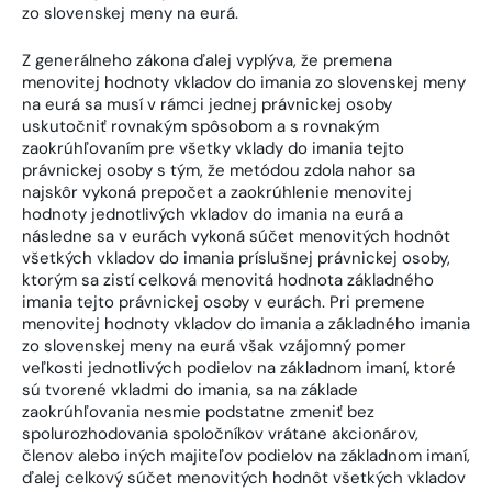
zo slovenskej meny na eurá.
Z generálneho zákona ďalej vyplýva, že premena
menovitej hodnoty vkladov do imania zo slovenskej meny
na eurá sa musí v rámci jednej právnickej osoby
uskutočniť rovnakým spôsobom a s rovnakým
zaokrúhľovaním pre všetky vklady do imania tejto
právnickej osoby s tým, že metódou zdola nahor sa
najskôr vykoná prepočet a zaokrúhlenie menovitej
hodnoty jednotlivých vkladov do imania na eurá a
následne sa v eurách vykoná súčet menovitých hodnôt
všetkých vkladov do imania príslušnej právnickej osoby,
ktorým sa zistí celková menovitá hodnota základného
imania tejto právnickej osoby v eurách. Pri premene
menovitej hodnoty vkladov do imania a základného imania
zo slovenskej meny na eurá však vzájomný pomer
veľkosti jednotlivých podielov na základnom imaní, ktoré
sú tvorené vkladmi do imania, sa na základe
zaokrúhľovania nesmie podstatne zmeniť bez
spolurozhodovania spoločníkov vrátane akcionárov,
členov alebo iných majiteľov podielov na základnom imaní,
ďalej celkový súčet menovitých hodnôt všetkých vkladov