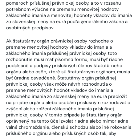
pomeroch príslušnej právnickej osoby, a to v rozsahu
potrebnom výlučne na premenu menovitej hodnoty
základného imania a menovitej hodnoty vkladov do imania
zo slovenskej meny na eurá podľa generálneho zákona a
osobitných predpisov.
Ak štatutárny orgán právnickej osoby rozhodne o
premene menovitej hodnoty vkladov do imania a
základného imania príslušnej právnickej osoby, toto
rozhodnutie musí mať písomnú formu, musí byť riadne
podpísané a podpisy príslušných členov štatutárneho
orgánu alebo osôb, ktoré sú štatutárnym orgánom, musia
byť úradne osvedčené. Štatutárny orgán príslušnej
právnickej osoby však môže návrh rozhodnutia o
premene menovitých hodnôt vkladov do imania a
základného imania zo slovenskej meny na eurá predložiť
na prijatie orgánu alebo osobám príslušným rozhodovať o
zvýšení alebo znížení základného imania príslušnej
právnickej osoby. V tomto prípade je štatutárny orgán
oprávnený na tento účel zvolať riadne alebo mimoriadne
valné zhromaždenie, členskú schôdzu alebo iné rokovanie
príslušného orgánu alebo príslušných osôb tak, aby