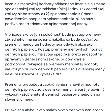
imania a menovitej hodnoty základného imania a o zmene
spoločenskej zmluvy, zakladateľskej listiny, zakladateľskej
zmluvy alebo stanov a (2) splnomocnenie s úradne
osvedčeným podpisom splnomocniteľa, ak sa návrh
podáva prostredníctvom splnomocnenej osoby.
V prípade akciových spoločností bude postup premeny
základného imania odlišný, nakoľko sa bude odvíjať od
premeny menovitej hodnoty jednotlivých akcií ako
cenných papierov. Postup premeny menovitých hodnôt
cenných papierov má svoje špecifiká, preto je osobitne
upravený v generálnom zákone, pričom ďalšie
podrobnosti týkajúce sa premeny menovitej hodnoty
niektorých druhov cenných papierov zo slovenskej meny
na eurá ustanovuje vyhláška NBS.
Premenu, prepočet a zaokrúhlenie menovitej hodnoty
cenných papierov zo slovenskej meny na eurá je povinný
vykonať každý emitent cenných papierov znejúcich na
slovenskú menu.
Pri akciách alebo iných majetkových cenných papieroch,