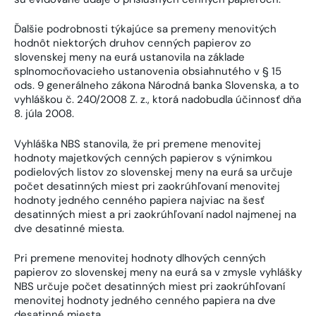
Ďalšie podrobnosti týkajúce sa premeny menovitých
hodnôt niektorých druhov cenných papierov zo
slovenskej meny na eurá ustanovila na základe
splnomocňovacieho ustanovenia obsiahnutého v § 15
ods. 9 generálneho zákona Národná banka Slovenska, a to
vyhláškou č. 240/2008 Z. z., ktorá nadobudla účinnosť dňa
8. júla 2008.
Vyhláška NBS stanovila, že pri premene menovitej
hodnoty majetkových cenných papierov s výnimkou
podielových listov zo slovenskej meny na eurá sa určuje
počet desatinných miest pri zaokrúhľovaní menovitej
hodnoty jedného cenného papiera najviac na šesť
desatinných miest a pri zaokrúhľovaní nadol najmenej na
dve desatinné miesta.
Pri premene menovitej hodnoty dlhových cenných
papierov zo slovenskej meny na eurá sa v zmysle vyhlášky
NBS určuje počet desatinných miest pri zaokrúhľovaní
menovitej hodnoty jedného cenného papiera na dve
desatinné miesta.