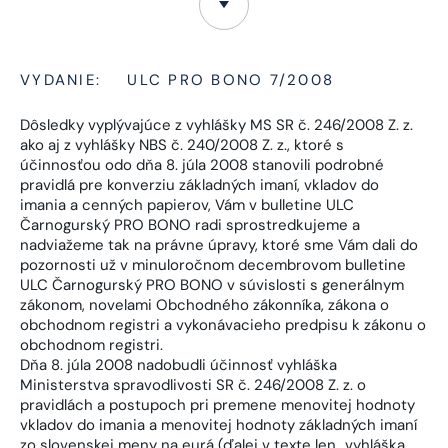
VYDANIE:
ULC PRO BONO 7/2008
Dôsledky vyplývajúce z vyhlášky MS SR č. 246/2008 Z. z.
ako aj z vyhlášky NBS č. 240/2008 Z. z., ktoré s
účinnosťou odo dňa 8. júla 2008 stanovili podrobné
pravidlá pre konverziu základných imaní, vkladov do
imania a cenných papierov, Vám v bulletine ULC
Čarnogurský PRO BONO radi sprostredkujeme a
nadviažeme tak na právne úpravy, ktoré sme Vám dali do
pozornosti už v minuloročnom decembrovom bulletine
ULC Čarnogurský PRO BONO v súvislosti s generálnym
zákonom, novelami Obchodného zákonníka, zákona o
obchodnom registri a vykonávacieho predpisu k zákonu o
obchodnom registri.
Dňa 8. júla 2008 nadobudli účinnosť vyhláška
Ministerstva spravodlivosti SR č. 246/2008 Z. z. o
pravidlách a postupoch pri premene menovitej hodnoty
vkladov do imania a menovitej hodnoty základných imaní
zo slovenskej meny na eurá (ďalej v texte len „vyhláška