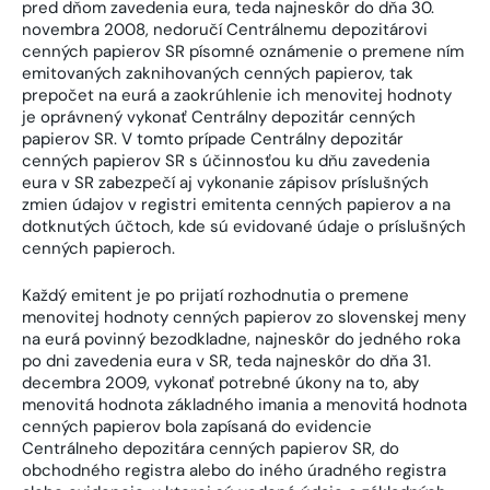
pred dňom zavedenia eura, teda najneskôr do dňa 30.
novembra 2008, nedoručí Centrálnemu depozitárovi
cenných papierov SR písomné oznámenie o premene ním
emitovaných zaknihovaných cenných papierov, tak
prepočet na eurá a zaokrúhlenie ich menovitej hodnoty
je oprávnený vykonať Centrálny depozitár cenných
papierov SR. V tomto prípade Centrálny depozitár
cenných papierov SR s účinnosťou ku dňu zavedenia
eura v SR zabezpečí aj vykonanie zápisov príslušných
zmien údajov v registri emitenta cenných papierov a na
dotknutých účtoch, kde sú evidované údaje o príslušných
cenných papieroch.
Každý emitent je po prijatí rozhodnutia o premene
menovitej hodnoty cenných papierov zo slovenskej meny
na eurá povinný bezodkladne, najneskôr do jedného roka
po dni zavedenia eura v SR, teda najneskôr do dňa 31.
decembra 2009, vykonať potrebné úkony na to, aby
menovitá hodnota základného imania a menovitá hodnota
cenných papierov bola zapísaná do evidencie
Centrálneho depozitára cenných papierov SR, do
obchodného registra alebo do iného úradného registra