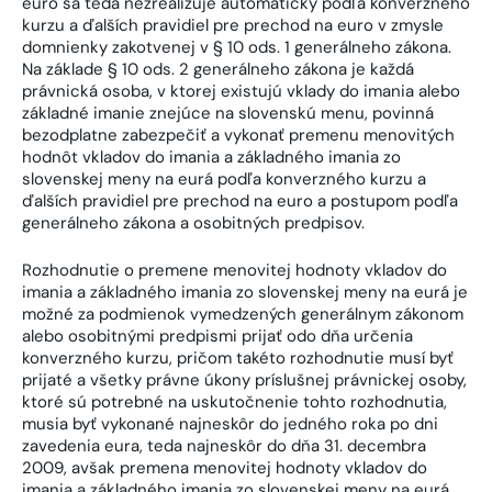
euro sa teda nezrealizuje automaticky podľa konverzného
kurzu a ďalších pravidiel pre prechod na euro v zmysle
domnienky zakotvenej v § 10 ods. 1 generálneho zákona.
Na základe § 10 ods. 2 generálneho zákona je každá
právnická osoba, v ktorej existujú vklady do imania alebo
základné imanie znejúce na slovenskú menu, povinná
bezodplatne zabezpečiť a vykonať premenu menovitých
hodnôt vkladov do imania a základného imania zo
slovenskej meny na eurá podľa konverzného kurzu a
ďalších pravidiel pre prechod na euro a postupom podľa
generálneho zákona a osobitných predpisov.
Rozhodnutie o premene menovitej hodnoty vkladov do
imania a základného imania zo slovenskej meny na eurá je
možné za podmienok vymedzených generálnym zákonom
alebo osobitnými predpismi prijať odo dňa určenia
konverzného kurzu, pričom takéto rozhodnutie musí byť
prijaté a všetky právne úkony príslušnej právnickej osoby,
ktoré sú potrebné na uskutočnenie tohto rozhodnutia,
musia byť vykonané najneskôr do jedného roka po dni
zavedenia eura, teda najneskôr do dňa 31. decembra
2009, avšak premena menovitej hodnoty vkladov do
imania a základného imania zo slovenskej meny na eurá