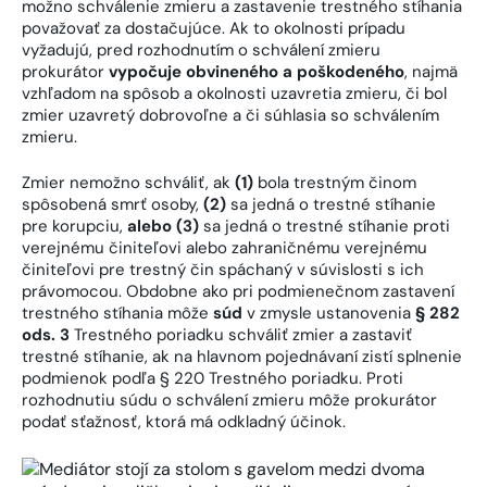
možno schválenie zmieru a zastavenie trestného stíhania
považovať za dostačujúce. Ak to okolnosti prípadu
vyžadujú, pred rozhodnutím o schválení zmieru
prokurátor
vypočuje obvineného a poškodeného
, najmä
vzhľadom na spôsob a okolnosti uzavretia zmieru, či bol
zmier uzavretý dobrovoľne a či súhlasia so schválením
zmieru.
Zmier nemožno schváliť, ak
(1)
bola trestným činom
spôsobená smrť osoby,
(2)
sa jedná o trestné stíhanie
pre korupciu,
alebo (3)
sa jedná o trestné stíhanie proti
verejnému činiteľovi alebo zahraničnému verejnému
činiteľovi pre trestný čin spáchaný v súvislosti s ich
právomocou. Obdobne ako pri podmienečnom zastavení
trestného stíhania môže
súd
v zmysle ustanovenia
§ 282
ods. 3
Trestného poriadku schváliť zmier a zastaviť
trestné stíhanie, ak na hlavnom pojednávaní zistí splnenie
podmienok podľa § 220 Trestného poriadku. Proti
rozhodnutiu súdu o schválení zmieru môže prokurátor
podať sťažnosť, ktorá má odkladný účinok.