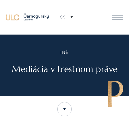
SK
INÉ
Mediácia v trestnom práve