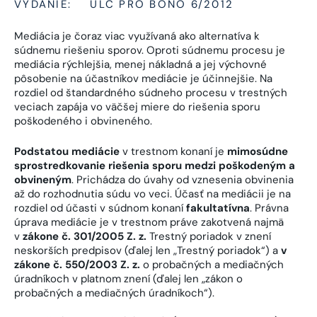
VYDANIE:
ULC PRO BONO 6/2012
Mediácia je čoraz viac využívaná ako alternatíva k
súdnemu riešeniu sporov. Oproti súdnemu procesu je
mediácia rýchlejšia, menej nákladná a jej výchovné
pôsobenie na účastníkov mediácie je účinnejšie. Na
rozdiel od štandardného súdneho procesu v trestných
veciach zapája vo väčšej miere do riešenia sporu
poškodeného i obvineného.
Podstatou mediácie
v trestnom konaní je
mimosúdne
sprostredkovanie riešenia sporu medzi poškodeným a
obvineným
. Prichádza do úvahy od vznesenia obvinenia
až do rozhodnutia súdu vo veci. Účasť na mediácii je na
rozdiel od účasti v súdnom konaní
fakultatívna
. Právna
úprava mediácie je v trestnom práve zakotvená najmä
v
zákone č. 301/2005 Z. z.
Trestný poriadok v znení
neskorších predpisov (ďalej len „Trestný poriadok“) a
v
zákone č. 550/2003 Z. z.
o probačných a mediačných
úradníkoch v platnom znení (ďalej len „zákon o
probačných a mediačných úradníkoch“).