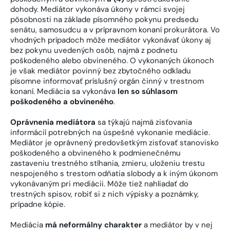
dohody. Mediátor vykonáva úkony v rámci svojej
pôsobnosti na základe písomného pokynu predsedu
senátu, samosudcu a v prípravnom konaní prokurátora. Vo
vhodných prípadoch môže mediátor vykonávať úkony aj
bez pokynu uvedených osôb, najmä z podnetu
poškodeného alebo obvineného. O vykonaných úkonoch
je však mediátor povinný bez zbytočného odkladu
písomne informovať príslušný orgán činný v trestnom
konaní. Mediácia sa vykonáva
len so súhlasom
poškodeného a obvineného
.
Oprávnenia mediátora
sa týkajú najmä zisťovania
informácií potrebných na úspešné vykonanie mediácie.
Mediátor je oprávnený predovšetkým zisťovať stanovisko
poškodeného a obvineného k podmienečnému
zastaveniu trestného stíhania, zmieru, uloženiu trestu
nespojeného s trestom odňatia slobody a k iným úkonom
vykonávaným pri mediácii. Môže tiež nahliadať do
trestných spisov, robiť si z nich výpisky a poznámky,
prípadne kópie.
Mediácia
má neformálny charakter
a mediátor by v nej