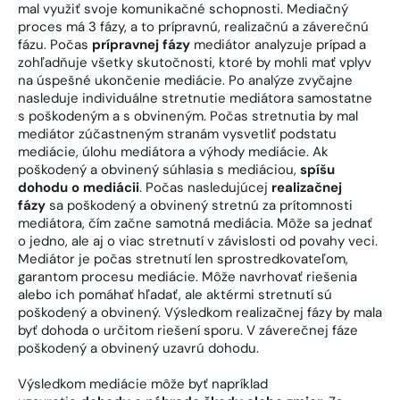
mal využiť svoje komunikačné schopnosti. Mediačný
proces má 3 fázy, a to prípravnú, realizačnú a záverečnú
fázu. Počas
prípravnej fázy
mediátor analyzuje prípad a
zohľadňuje všetky skutočnosti, ktoré by mohli mať vplyv
na úspešné ukončenie mediácie. Po analýze zvyčajne
nasleduje individuálne stretnutie mediátora samostatne
s poškodeným a s obvineným. Počas stretnutia by mal
mediátor zúčastneným stranám vysvetliť podstatu
mediácie, úlohu mediátora a výhody mediácie. Ak
poškodený a obvinený súhlasia s mediáciou,
spíšu
dohodu o mediácii
. Počas nasledujúcej
realizačnej
fázy
sa poškodený a obvinený stretnú za prítomnosti
mediátora, čím začne samotná mediácia. Môže sa jednať
o jedno, ale aj o viac stretnutí v závislosti od povahy veci.
Mediátor je počas stretnutí len sprostredkovateľom,
garantom procesu mediácie. Môže navrhovať riešenia
alebo ich pomáhať hľadať, ale aktérmi stretnutí sú
poškodený a obvinený. Výsledkom realizačnej fázy by mala
byť dohoda o určitom riešení sporu. V záverečnej fáze
poškodený a obvinený uzavrú dohodu.
Výsledkom mediácie môže byť napríklad