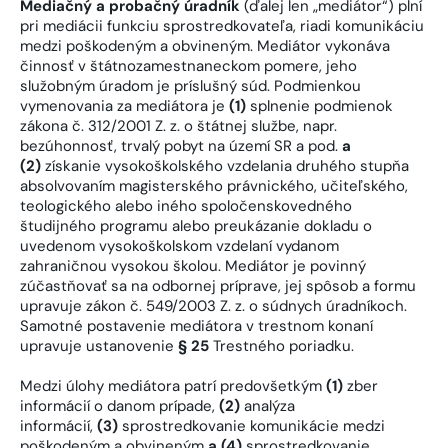
Mediačný a probačný úradník
(ďalej len „mediátor“) plní
pri mediácii funkciu sprostredkovateľa, riadi komunikáciu
medzi poškodeným a obvineným. Mediátor vykonáva
činnosť v štátnozamestnaneckom pomere, jeho
služobným úradom je príslušný súd. Podmienkou
vymenovania za mediátora je
(1)
splnenie podmienok
zákona č. 312/2001 Z. z. o štátnej službe, napr.
bezúhonnosť, trvalý pobyt na území SR a pod.
a
(2)
získanie vysokoškolského vzdelania druhého stupňa
absolvovaním magisterského právnického, učiteľského,
teologického alebo iného spoločenskovedného
študijného programu alebo preukázanie dokladu o
uvedenom vysokoškolskom vzdelaní vydanom
zahraničnou vysokou školou. Mediátor je povinný
zúčastňovať sa na odbornej príprave, jej spôsob a formu
upravuje zákon č. 549/2003 Z. z. o súdnych úradníkoch.
Samotné postavenie mediátora v trestnom konaní
upravuje ustanovenie
§ 25
Trestného poriadku.
Medzi úlohy mediátora patrí predovšetkým
(1)
zber
informácií o danom prípade,
(2)
analýza
informácií,
(3)
sprostredkovanie komunikácie medzi
poškodeným a obvineným
a (4)
sprostredkovanie