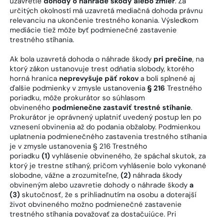
uzavretie
dohody o náhrade škody alebo zmier
. Za
určitých okolností má uzavretá mediačná dohoda právnu
relevanciu na ukončenie trestného konania. Výsledkom
mediácie tiež môže byť podmienečné zastavenie
trestného stíhania.
Ak bola uzavretá dohoda o náhrade škody
pri prečine
, na
ktorý zákon ustanovuje trest odňatia slobody, ktorého
horná hranica
neprevyšuje päť rokov
a boli splnené aj
ďalšie podmienky v zmysle ustanovenia
§ 216
Trestného
poriadku, môže prokurátor so súhlasom
obvineného
podmienečne zastaviť trestné stíhanie
.
Prokurátor je oprávnený uplatniť uvedený postup len po
vznesení obvinenia až do podania obžaloby. Podmienkou
uplatnenia podmienečného zastavenia trestného stíhania
je v zmysle ustanovenia § 216 Trestného
poriadku
(1)
vyhlásenie obvineného, že spáchal skutok, za
ktorý je trestne stíhaný, pričom vyhlásenie bolo vykonané
slobodne, vážne a zrozumiteľne,
(2)
náhrada škody
obvineným alebo uzavretie dohody o náhrade škody
a
(3)
skutočnosť, že s prihliadnutím na osobu a doterajší
život obvineného možno podmienečné zastavenie
trestného stíhania považovať za dostačujúce. Pri