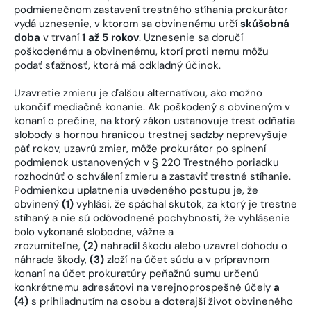
podmienečnom zastavení trestného stíhania prokurátor
vydá uznesenie, v ktorom sa obvinenému určí
skúšobná
doba
v trvaní
1 až 5 rokov
. Uznesenie sa doručí
poškodenému a obvinenému, ktorí proti nemu môžu
podať sťažnosť, ktorá má odkladný účinok.
Uzavretie zmieru je ďalšou alternatívou, ako možno
ukončiť mediačné konanie. Ak poškodený s obvineným v
konaní o prečine, na ktorý zákon ustanovuje trest odňatia
slobody s hornou hranicou trestnej sadzby neprevyšuje
päť rokov, uzavrú zmier, môže prokurátor po splnení
podmienok ustanovených v § 220 Trestného poriadku
rozhodnúť o schválení zmieru a zastaviť trestné stíhanie.
Podmienkou uplatnenia uvedeného postupu je, že
obvinený
(1)
vyhlási, že spáchal skutok, za ktorý je trestne
stíhaný a nie sú odôvodnené pochybnosti, že vyhlásenie
bolo vykonané slobodne, vážne a
zrozumiteľne,
(2)
nahradil škodu alebo uzavrel dohodu o
náhrade škody,
(3)
zloží na účet súdu a v prípravnom
konaní na účet prokuratúry peňažnú sumu určenú
konkrétnemu adresátovi na verejnoprospešné účely
a
(4)
s prihliadnutím na osobu a doterajší život obvineného