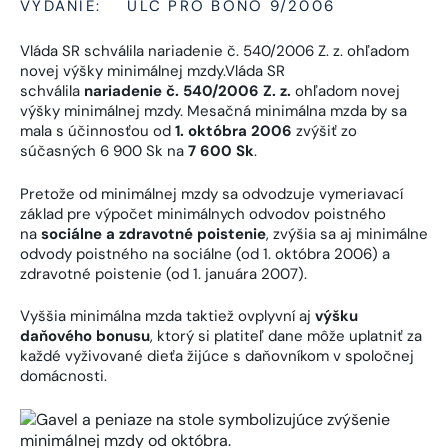
VYDANIE:
ULC PRO BONO 9/2006
Vláda SR schválila nariadenie č. 540/2006 Z. z. ohľadom
novej výšky minimálnej mzdy.Vláda SR
schválila
nariadenie č. 540/2006 Z. z.
ohľadom novej
výšky minimálnej mzdy. Mesačná minimálna mzda by sa
mala s účinnosťou od
1. októbra 2006
zvýšiť zo
súčasných 6 900 Sk na
7 600 Sk
.
Pretože od minimálnej mzdy sa odvodzuje vymeriavací
základ pre výpočet minimálnych odvodov poistného
na
sociálne a zdravotné poistenie
, zvýšia sa aj minimálne
odvody poistného na sociálne (od 1. októbra 2006) a
zdravotné poistenie (od 1. januára 2007).
Vyššia minimálna mzda taktiež ovplyvní aj
výšku
daňového bonusu
, ktorý si platiteľ dane môže uplatniť za
každé vyživované dieťa žijúce s daňovníkom v spoločnej
domácnosti.