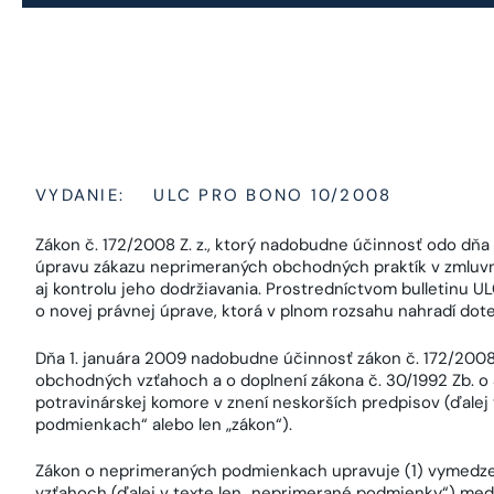
VYDANIE:
ULC PRO BONO 10/2008
Zákon č. 172/2008 Z. z., ktorý nadobudne účinnosť odo dňa 
úpravu zákazu neprimeraných obchodných praktík v zmluvn
aj kontrolu jeho dodržiavania. Prostredníctvom bulletinu
o novej právnej úprave, ktorá v plnom rozsahu nahradí dot
Dňa 1. januára 2009 nadobudne účinnosť zákon č. 172/2008
obchodných vzťahoch a o doplnení zákona č. 30/1992 Zb. o
potravinárskej komore v znení neskorších predpisov (ďalej
podmienkach“ alebo len „zákon“).
Zákon o neprimeraných podmienkach upravuje (1) vymed
vzťahoch (ďalej v texte len „neprimerané podmienky“) med