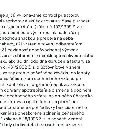
 aj (1) vykonávanie kontrol priestorov
a rozborov a skúšok tovaru v čase platnosti
 orgánom štátu (zákon č. 152/1995 Z. z. o
vanou osobou s výnimkou, ak bude ďalej
bchodnou značkou a preberá na seba
náklady, (2) vrátenie tovaru odberateľom
, (3) povinnosť neodôvodnenej výmeny
ovare s dátumom minimálnej trvanlivosti alebo
zku ako 30 dní odo dňa doručenia faktúry za
č. 431/2002 Z. z. o účtovníctve v znení
u za zaplatenie peňažného záväzku do lehoty
nenia účastníkom obchodného vzťahu po
ých kontrolnými orgánmi (napríklad zákon č.
ach ochrany spotrebiteľa a o zmene a doplnení
íkovi obchodného vzťahu na druhého účastníka
nie zmluvy o opakujúcom sa plnení bez
osti postúpenia pohľadávky bez písomného
eškania za oneskorené splnenie peňažného
 zákona č. 18/1996 Z. z. o cenách v znení
klady dodávateľa bez osobitnej uzavretej