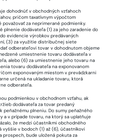
zuje dohodnúť v obchodných vzťahoch
ahov, pričom taxatívnym výpočtom
é považovať za neprimerané podmienky.
plnenie dodávateľa (1) za jeho zaradenie do
u do evidencie výrobkov predávaných
, (3) za využitie distribučnej siete
odať odberateľovi tovar v dohodnutom objeme
medzené umiestnenie tovaru dodávateľa v
ľa, alebo (6) za umiestnenie jeho tovaru na
tnenia tovaru dodávateľa na exponovanom
 pričom exponovaným miestom v prevádzkarni
rne určená na ukladanie tovaru, ktorá
rne odberateľa.
anou podmienkou v obchodnom vzťahu, ak
tržieb dodávateľa za tovar predaný
o k peňažnému plneniu. Do sumy peňažného
 a v prípade tovaru, na ktorý sa uplatňuje
kázalo, že medzi účastníkmi obchodného
yššie v bodoch (1) až (6), účastníkovi
 prospech, bude uložená pokuta za