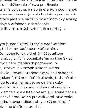
olu dodržiavania zákazu používania
onanie vo veciach neprimeraných podmienok
užívaniu neprimeraných obchodných podmienok
orých jeden je na druhom ekonomicky závislý,
dných vzťahoch, odstránenie
ktík v zmluvných vzťahoch medzi tými
ým je podnikateľ, ktorý je dodávateľom
 teda stav, keď jeden z účastníkov
ných podmienok s druhým účastníkom
zmluvy s inými podnikateľmi na trhu SR sú
bných neprimeraných podmienok v
, ktorým je v zmysle zákona platba
ávkou tovaru, vrátane platby na obchodné
y, skontá, (4) nepeňažné plnenie, teda iné ako
ou tovaru, najmä vecné dary a služby,
voz tovaru zo skladov odberateľa do jeho
klamná akcia a letáková akcia, vrátane tlače a
hlasová produkcia v prevádzkarni, otvorenie
dodáva tovar odberateľovi a (7) odberateľ,
ly jeho ďalšieho predaja.