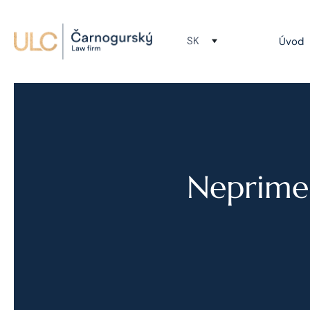
SK
Úvod
Neprime