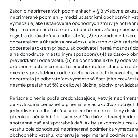
Zákon o neprimeraných podmienkach v § 3 výslovne zaka
neprimerané podmienky medzi účastníkmi obchodných vzť
vymedzuje, aké ustanovenia obchodných zmlúv je potrebn
Neprimeranou podmienkou v obchodnom vzťahu je peňažné 
registra dodávateľov u odberateľa, (2) za zaradenie tovar
odberateľom a úhrada za prevádzku elektronických zariadení
odberateľa (okrem prípadu, ak dodávateľ nemá možnosť d
a na dohodnuté miesto iným spôsobom), (4) za časovo ob
prevádzkarni odberateľa, (5) na obchodné aktivity odberate
určitom mieste v prevádzkarni odberateľa vrátane umies
mieste v prevádzkarni odberateľa na žiadosť dodávateľa,
odberateľa je odberateľom vymedzená časť jeho prevádzka
nesmie presiahnuť 5% z celkovej úložnej plochy prevádzka
Peňažné plnenie podľa predchádzajúcej vety je neprimer
celková suma peňažného plnenia je viac ako 3% z ročných 
jednotlivému odberateľovi v kalendárnom roku, kedy došl
plnenia a ročných tržieb sa nezahŕňa daň z pridanej hodnoty
spotrebná daň ani spotrebná daň. Ak by sa kontrolou preu
vzťahu bola dohodnutá neprimeraná podmienka vymedzená v
obchodného vzťahu, ktorému je neprimeraná podmienka na