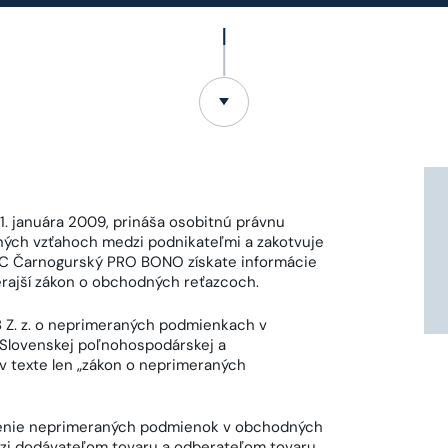
1. januára 2009, prináša osobitnú právnu
ých vzťahoch medzi podnikateľmi a zakotvuje
 ULC Čarnogurský PRO BONO získate informácie
erajší zákon o obchodných reťazcoch.
 Z. z. o neprimeraných podmienkach v
 Slovenskej poľnohospodárskej a
 v texte len „zákon o neprimeraných
zenie neprimeraných podmienok v obchodných
zi dodávateľom tovaru a odberateľom tovaru,