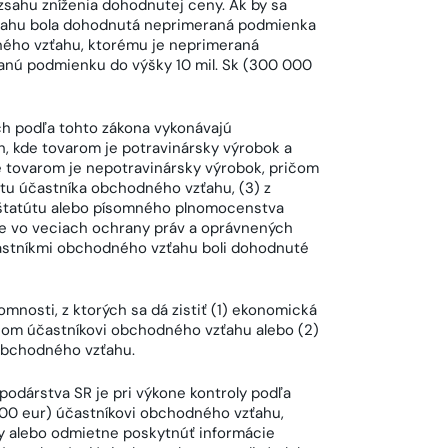
sahu zníženia dohodnutej ceny. Ak by sa
zťahu bola dohodnutá neprimeraná podmienka
dného vzťahu, ktorému je neprimeraná
anú podmienku do výšky 10 mil. Sk (300 000
h podľa tohto zákona vykonávajú
 kde tovarom je potravinársky výrobok a
 tovarom je nepotravinársky výrobok, pričom
etu účastníka obchodného vzťahu, (3) z
, štatútu alebo písomného plnomocenstva
ie vo veciach ochrany práv a oprávnených
častníkmi obchodného vzťahu boli dohodnuté
mnosti, z ktorých sa dá zistiť (1) ekonomická
hom účastníkovi obchodného vzťahu alebo (2)
obchodného vzťahu.
odárstva SR je pri výkone kontroly podľa
500 eur) účastníkovi obchodného vzťahu,
dy alebo odmietne poskytnúť informácie