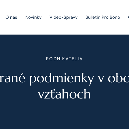
O nás
Novinky
Video-Správy
Bulletin Pro Bono
Public Private Partnership
PODNIKATELIA
Riešenie sporov
rané podmienky v ob
Fúzie a akvizície
Právo obchodných spoločností
vzťahoch
Právo hospodárskej súťaže