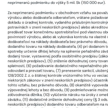
neprimeranú podmienku do výšky 5 mil. Sk (150 000 eur).
Za neprimeranú podmienku v obchodnom vzťahu sa považuje
výrobcu alebo dodávateľa odberateľom, vrátane požadovani
dokladu o úradnej kontrole, vydaného príslušným kontrolným
potravinách v znení neskorších predpisov) alebo akredito
predávať tovar konečnému spotrebiteľovi pod vlastnou o
povinnosti výrobcu, alebo ak vykonáva kontrolu na vlastné 
dodávateľovi na náklady dodávateľa bez právneho dôvodu
dodaného tovaru na náklady dodávateľa, (4) pri dodanom t
spotreby určenie dlhšej lehoty na splnenie peňažného závä
dodaný tovar, vystavenej podľa osobitného predpisu (zákon 
neskorších predpisov), (5) zníženie dohodnutej ceny tovar
splatnosti, (6) požadovanie dodatočného nepeňažného pl
odovzdaní a prevzatí tovaru, (7) prenesenie sankcií, uložen
128/2002 Z. z. o štátnej kontrole vnútorného trhu vo veci
niektorých zákonov v znení neskorších predpisov) účastn
tohto vzťahu, bez právneho dôvodu, (8) okamžité vypoveda
výpovednej lehoty a bez dôvodu, (9) podmieňovanie možn
zdôvodnenia dlžníka, (10) vylúčenie nároku na úroky z om
záväzku, (11) dodatočné zníženie dohodnutej ceny (§ 3 ods. 1
neskorších predpisov) dodaného tovaru odberateľom na ná