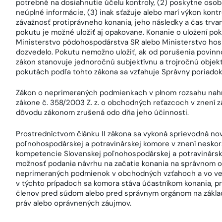
potrebné na dosiahnutie účelu kontroly, (2) poskytne oso
neúplné informácie, (3) inak sťažuje alebo marí výkon kontro
závažnosť protiprávneho konania, jeho následky a čas trva
pokutu je možné uložiť aj opakovane. Konanie o uložení po
Ministerstvo pôdohospodárstva SR alebo Ministerstvo hos
dozvedelo. Pokutu nemožno uložiť, ak od porušenia povinnos
zákon stanovuje jednoročnú subjektívnu a trojročnú objekt
pokutách podľa tohto zákona sa vzťahuje Správny poriadok
Zákon o neprimeraných podmienkach v plnom rozsahu nahra
zákone č. 358/2003 Z. z. o obchodných reťazcoch v znení zá
dôvodu zákonom zrušená odo dňa jeho účinnosti.
Prostredníctvom článku II zákona sa vykoná sprievodná nove
poľnohospodárskej a potravinárskej komore v znení neskorší
kompetencie Slovenskej poľnohospodárskej a potravinárskej
možnosť podania návrhu na začatie konania na správnom o
neprimeraných podmienok v obchodných vzťahoch a vo ve
v týchto prípadoch sa komora stáva účastníkom konania, p
členov pred súdom alebo pred správnym orgánom na zákla
práv alebo oprávnených záujmov.