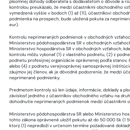
písomnej dohody odberateľa s dodávateľom o dôvode a roz
kontrolou preukázalo, že medzi účastníkmi obchodného v
vymedzená vyššie v bodoch (1) až (11), účastníkovi obcho
podmienka na prospech, bude uložená pokuta za neprimer
eur).
Kontrolu neprimeraných podmienok v obchodných vzťahoc
Ministerstvo pôdohospodárstva SR v obchodných vzťahoch,
Ministerstvo hospodárstva SR v obchodných vzťahoch, kde
kontrolu môžu vykonať (1) z vlastného podnetu, (2) z podn
podnetu profesijnej organizácie oprávnenej podľa stanov
alebo (4) z podnetu verejnoprávnej samosprávnej inštitúc
záujmov jej členov, ak je dôvodné podozrenie, že medzi ú
neprimerané podmienky.
Predmetom kontroly sú len údaje, informácie, doklady a píso
závislosť jedného z účastníkov obchodného vzťahu na dru
dohodnutie neprimeraných podmienok medzi účastníkmi 
Ministerstvo pôdohospodárstva SR alebo Ministerstvo hosp
tohto zákona oprávnené uložiť pokutu až do 50 000 Sk (1 
ktorý (1) nepredloží v určenom termíne požadované dokla