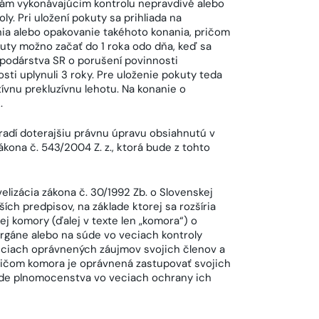
bám vykonávajúcim kontrolu nepravdivé alebo
ly. Pri uložení pokuty sa prihliada na
nia alebo opakovanie takéhoto konania, pričom
kuty možno začať do 1 roka odo dňa, keď sa
podárstva SR o porušení povinnosti
ti uplynuli 3 roky. Pre uloženie pokuty teda
ívnu prekluzívnu lehotu. Na konanie o
.
dí doterajšiu právnu úpravu obsiahnutú v
kona č. 543/2004 Z. z., ktorá bude z tohto
lizácia zákona č. 30/1992 Zb. o Slovenskej
ch predpisov, na základe ktorej sa rozšíria
 komory (ďalej v texte len „komora“) o
rgáne alebo na súde vo veciach kontroly
ciach oprávnených záujmov svojich členov a
ričom komora je oprávnená zastupovať svojich
de plnomocenstva vo veciach ochrany ich