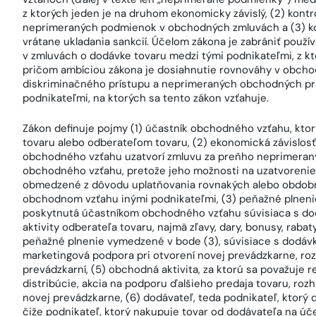
z ktorých jeden je na druhom ekonomicky závislý, (2) kontr
neprimeraných podmienok v obchodných zmluvách a (3) k
vrátane ukladania sankcií. Účelom zákona je zabrániť po
v zmluvách o dodávke tovaru medzi tými podnikateľmi, z kt
pričom ambíciou zákona je dosiahnutie rovnováhy v obcho
diskriminačného prístupu a neprimeraných obchodných pra
podnikateľmi, na ktorých sa tento zákon vzťahuje.
Zákon definuje pojmy (1) účastník obchodného vzťahu, ktor
tovaru alebo odberateľom tovaru, (2) ekonomická závislosť,
obchodného vzťahu uzatvorí zmluvu za preňho neprimera
obchodného vzťahu, pretože jeho možnosti na uzatvorenie 
obmedzené z dôvodu uplatňovania rovnakých alebo obdo
obchodnom vzťahu inými podnikateľmi, (3) peňažné plnenie
poskytnutá účastníkom obchodného vzťahu súvisiaca s dod
aktivity odberateľa tovaru, najmä zľavy, dary, bonusy, rabat
peňažné plnenie vymedzené v bode (3), súvisiace s dodávk
marketingová podpora pri otvorení novej prevádzkarne, roz
prevádzkarní, (5) obchodná aktivita, za ktorú sa považuje re
distribúcie, akcia na podporu ďalšieho predaja tovaru, roz
novej prevádzkarne, (6) dodávateľ, teda podnikateľ, ktorý 
čiže podnikateľ, ktorý nakupuje tovar od dodávateľa na úče