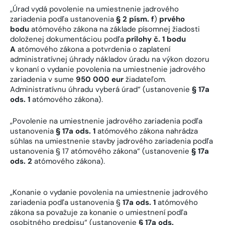
„Úrad vydá povolenie na umiestnenie jadrového
zariadenia podľa ustanovenia
§ 2 písm. f
)
prvého
bodu
atómového zákona na základe písomnej žiadosti
doloženej dokumentáciou podľa
prílohy č. 1 bodu
A
atómového zákona a potvrdenia o zaplatení
administratívnej úhrady nákladov úradu na výkon dozoru
v konaní o vydanie povolenia na umiestnenie jadrového
zariadenia v sume
950 000 eur
žiadateľom.
Administratívnu úhradu vyberá úrad“ (ustanovenie
§ 17a
ods. 1
atómového zákona).
„Povolenie na umiestnenie jadrového zariadenia podľa
ustanovenia
§ 17a ods. 1
atómového zákona nahrádza
súhlas na umiestnenie stavby jadrového zariadenia podľa
ustanovenia § 17 atómového zákona“ (ustanovenie
§ 17a
ods. 2
atómového zákona).
„Konanie o vydanie povolenia na umiestnenie jadrového
zariadenia podľa ustanovenia §
17a ods. 1
atómového
zákona sa považuje za konanie o umiestnení podľa
osobitného predpisu“ (ustanovenie
§ 17a ods.