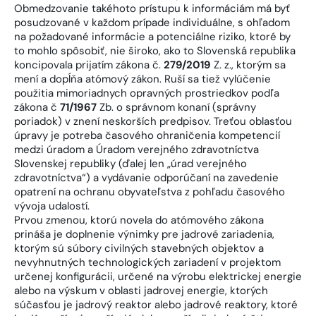
Obmedzovanie takéhoto prístupu k informáciám má byť
posudzované v každom prípade individuálne, s ohľadom
na požadované informácie a potenciálne riziko, ktoré by
to mohlo spôsobiť, nie široko, ako to Slovenská republika
koncipovala prijatím zákona č.
279/2019
Z. z., ktorým sa
mení a dopĺňa atómový zákon. Ruší sa tiež vylúčenie
použitia mimoriadnych opravných prostriedkov podľa
zákona č
71/1967
Zb. o správnom konaní (správny
poriadok) v znení neskorších predpisov. Treťou oblasťou
úpravy je potreba časového ohraničenia kompetencií
medzi úradom a Úradom verejného zdravotníctva
Slovenskej republiky (ďalej len „úrad verejného
zdravotníctva“) a vydávanie odporúčaní na zavedenie
opatrení na ochranu obyvateľstva z pohľadu časového
vývoja udalostí.
Prvou zmenou, ktorú novela do atómového zákona
prináša je doplnenie výnimky pre jadrové zariadenia,
ktorým sú súbory civilných stavebných objektov a
nevyhnutných technologických zariadení v projektom
určenej konfigurácii, určené na výrobu elektrickej energie
alebo na výskum v oblasti jadrovej energie, ktorých
súčasťou je jadrový reaktor alebo jadrové reaktory, ktoré