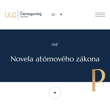
SK
INÉ
Novela atómového zákona