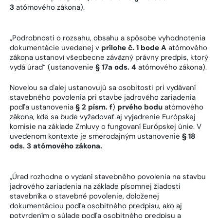
3
atómového zákona).
„Podrobnosti o rozsahu, obsahu a spôsobe vyhodnotenia
dokumentácie uvedenej v
prílohe č. 1 bode A
atómového
zákona ustanoví všeobecne záväzný právny predpis, ktorý
vydá úrad“ (ustanovenie
§ 17a ods. 4
atómového zákona).
Novelou sa ďalej ustanovujú sa osobitosti pri vydávaní
stavebného povolenia pri stavbe jadrového zariadenia
podľa ustanovenia
§ 2 písm. f
)
prvého bodu
atómového
zákona, kde sa bude vyžadovať aj vyjadrenie Európskej
komisie na základe Zmluvy o fungovaní Európskej únie. V
uvedenom kontexte je smerodajným ustanovenie
§ 18
ods. 3 atómového zákona.
„Úrad rozhodne o vydaní stavebného povolenia na stavbu
jadrového zariadenia na základe písomnej žiadosti
stavebníka o stavebné povolenie, doloženej
dokumentáciou podľa osobitného predpisu, ako aj
potvrdením o súlade podľa osobitného predpisu a