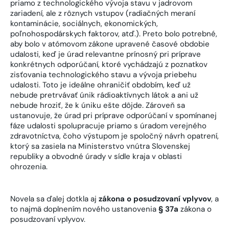
priamo z technologického vývoja stavu v jadrovom
zariadení, ale z rôznych vstupov (radiačných meraní
kontaminácie, sociálnych, ekonomických,
poľnohospodárskych faktorov, atď.). Preto bolo potrebné,
aby bolo v atómovom zákone upravené časové obdobie
udalosti, keď je úrad relevantne prínosný pri príprave
konkrétnych odporúčaní, ktoré vychádzajú z poznatkov
zisťovania technologického stavu a vývoja priebehu
udalosti. Toto je ideálne ohraničiť obdobím, keď už
nebude pretrvávať únik rádioaktívnych látok a ani už
nebude hroziť, že k úniku ešte dôjde. Zároveň sa
ustanovuje, že úrad pri príprave odporúčaní v spomínanej
fáze udalosti spolupracuje priamo s úradom verejného
zdravotníctva, čoho výstupom je spoločný návrh opatrení,
ktorý sa zasiela na Ministerstvo vnútra Slovenskej
republiky a obvodné úrady v sídle kraja v oblasti
ohrozenia.
Novela sa ďalej dotkla aj
zákona o posudzovaní vplyvov
, a
to najmä doplnením nového ustanovenia
§ 37a
zákona o
posudzovaní vplyvov.