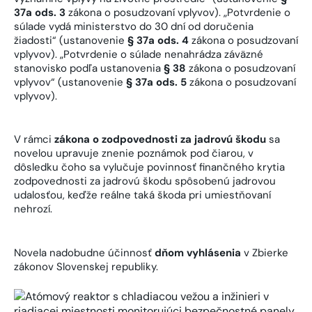
37a ods. 3
zákona o posudzovaní vplyvov). „Potvrdenie o
súlade vydá ministerstvo do 30 dní od doručenia
žiadosti“ (ustanovenie
§ 37a ods. 4
zákona o posudzovaní
vplyvov). „Potvrdenie o súlade nenahrádza záväzné
stanovisko podľa ustanovenia
§ 38
zákona o posudzovaní
vplyvov“ (ustanovenie
§ 37a ods. 5
zákona o posudzovaní
vplyvov).
V rámci
zákona o zodpovednosti za jadrovú škodu
sa
novelou upravuje znenie poznámok pod čiarou, v
dôsledku čoho sa vylučuje povinnosť finančného krytia
zodpovednosti za jadrovú škodu spôsobenú jadrovou
udalosťou, keďže reálne taká škoda pri umiestňovaní
nehrozí.
Novela nadobudne účinnosť
dňom vyhlásenia
v Zbierke
zákonov Slovenskej republiky.