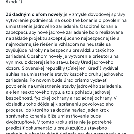
škodu“).
Základným cieľom novely
je v zmysle dôvodovej správy
vytvorenie podmienok na osobitné konanie o povolení na
umiestnenie jadrového zariadenia. Osobitné konanie
zabezpečí, aby nové jadrové zariadenie bolo realizované
na základe projektu akceptujúceho najbezpečnejšie a
najmodernejšie riešenie vzhľadom na neustále sa
zvyšujúce nároky na bezpečnú prevádzku takýchto
zariadení. Obsahom novely je vytvorenie priestoru na
výnimku z doterajšieho stavu, kedy Úrad jadrového
dozoru Slovenskej republiky (ďalej len „úrad“) vydával
súhlas na umiestnenie stavby každého druhu jadrového
zariadenia. Po novom bude úrad priamo vydávať
povolenie na umiestnenie stavby jadrového zariadenia,
ale len reaktorového typu, a to z pohľadu jadrovej
bezpečnosti, fyzickej ochrany a radiačnej ochrany. V
dôsledku toho dôjde aj k sprísneniu povoľovacieho
procesu, do ktorého sa dopĺňa naviac jeden krok
správneho konania, čiže umiestňovanie bude
dvojstupňové. V tomto kroku ešte nie je potrebné
predložiť dokumentáciu preukazujúcu stavebno-