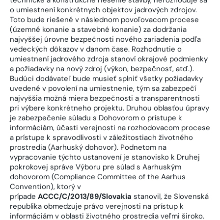
technické a konštrukčné riešenie stavby, nerozhoduje sa
o umiestnení konkrétnych objektov jadrových zdrojov.
Toto bude riešené v následnom povoľovacom procese
(územné konanie a stavebné konanie) za dodržania
najvyššej úrovne bezpečnosti nového zariadenia podľa
vedeckých dôkazov v danom čase. Rozhodnutie o
umiestnení jadrového zdroja stanoví okrajové podmienky
a požiadavky na nový zdroj (výkon, bezpečnosť, atď.).
Budúci dodávateľ bude musieť splniť všetky požiadavky
uvedené v povolení na umiestnenie, tým sa zabezpečí
najvyššia možná miera bezpečnosti a transparentnosti
pri výbere konkrétneho projektu. Druhou oblasťou úpravy
je zabezpečenie súladu s Dohovorom o prístupe k
informáciám, účasti verejnosti na rozhodovacom procese
a prístupe k spravodlivosti v záležitostiach životného
prostredia (Aarhuský dohovor). Podnetom na
vypracovanie týchto ustanovení je stanovisko k Druhej
pokrokovej správe Výboru pre súlad s Aarhuským
dohovorom (Compliance Committee of the Aarhus
Convention), ktorý v
prípade
ACCC/C/2013/89/Slovakia
stanovil, že Slovenská
republika obmedzuje právo verejnosti na prístup k
informáciám v oblasti životného prostredia veľmi široko.