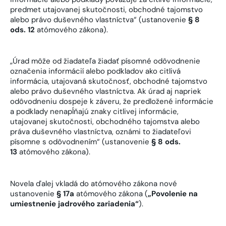
predmet utajovanej skutočnosti, obchodné tajomstvo
alebo právo duševného vlastníctva“ (ustanovenie
§ 8
ods. 12
atómového zákona).
„Úrad môže od žiadateľa žiadať písomné odôvodnenie
označenia informácií alebo podkladov ako citlivá
informácia, utajovaná skutočnosť, obchodné tajomstvo
alebo právo duševného vlastníctva. Ak úrad aj napriek
odôvodneniu dospeje k záveru, že predložené informácie
a podklady nenapĺňajú znaky citlivej informácie,
utajovanej skutočnosti, obchodného tajomstva alebo
práva duševného vlastníctva, oznámi to žiadateľovi
písomne s odôvodnením“ (ustanovenie
§ 8 ods.
13
atómového zákona).
Novela ďalej vkladá do atómového zákona nové
ustanovenie
§ 17a
atómového zákona (
„Povolenie na
umiestnenie jadrového zariadenia“
).