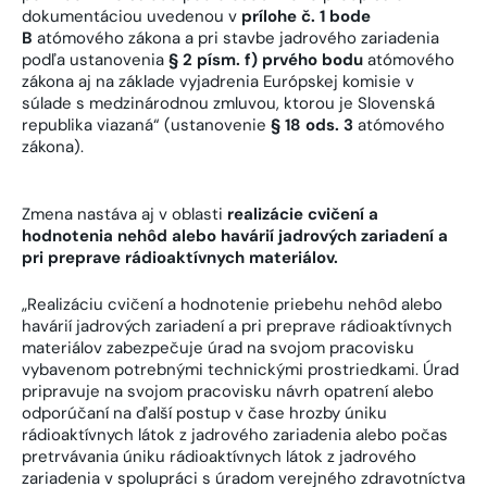
dokumentáciou uvedenou v
prílohe č. 1 bode
B
atómového zákona a pri stavbe jadrového zariadenia
podľa ustanovenia
§ 2 písm. f) prvého bodu
atómového
zákona aj na základe vyjadrenia Európskej komisie v
súlade s medzinárodnou zmluvou, ktorou je Slovenská
republika viazaná“ (ustanovenie
§ 18 ods. 3
atómového
zákona).
Zmena nastáva aj v oblasti
realizácie cvičení a
hodnotenia nehôd alebo havárií jadrových zariadení a
pri preprave rádioaktívnych materiálov.
„Realizáciu cvičení a hodnotenie priebehu nehôd alebo
havárií jadrových zariadení a pri preprave rádioaktívnych
materiálov zabezpečuje úrad na svojom pracovisku
vybavenom potrebnými technickými prostriedkami. Úrad
pripravuje na svojom pracovisku návrh opatrení alebo
odporúčaní na ďalší postup v čase hrozby úniku
rádioaktívnych látok z jadrového zariadenia alebo počas
pretrvávania úniku rádioaktívnych látok z jadrového
zariadenia v spolupráci s úradom verejného zdravotníctva