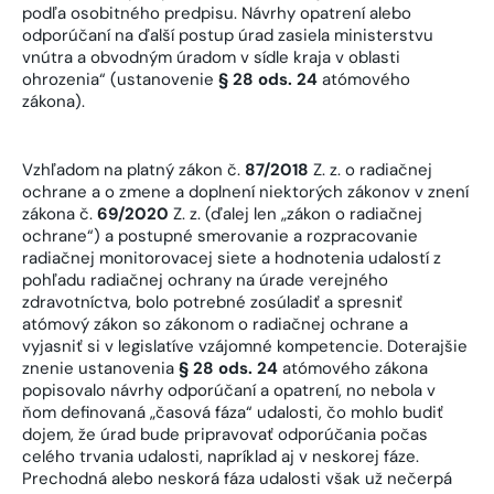
podľa osobitného predpisu. Návrhy opatrení alebo
odporúčaní na ďalší postup úrad zasiela ministerstvu
vnútra a obvodným úradom v sídle kraja v oblasti
ohrozenia“ (ustanovenie
§ 28 ods. 24
atómového
zákona).
Vzhľadom na platný zákon č.
87/2018
Z. z. o radiačnej
ochrane a o zmene a doplnení niektorých zákonov v znení
zákona č.
69/2020
Z. z. (ďalej len „zákon o radiačnej
ochrane“) a postupné smerovanie a rozpracovanie
radiačnej monitorovacej siete a hodnotenia udalostí z
pohľadu radiačnej ochrany na úrade verejného
zdravotníctva, bolo potrebné zosúladiť a spresniť
atómový zákon so zákonom o radiačnej ochrane a
vyjasniť si v legislatíve vzájomné kompetencie. Doterajšie
znenie ustanovenia
§ 28 ods. 24
atómového zákona
popisovalo návrhy odporúčaní a opatrení, no nebola v
ňom definovaná „časová fáza“ udalosti, čo mohlo budiť
dojem, že úrad bude pripravovať odporúčania počas
celého trvania udalosti, napríklad aj v neskorej fáze.
Prechodná alebo neskorá fáza udalosti však už nečerpá