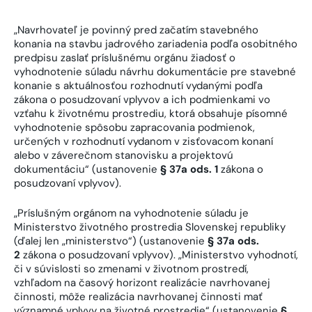
„Navrhovateľ je povinný pred začatím stavebného
konania na stavbu jadrového zariadenia podľa osobitného
predpisu zaslať príslušnému orgánu žiadosť o
vyhodnotenie súladu návrhu dokumentácie pre stavebné
konanie s aktuálnosťou rozhodnutí vydanými podľa
zákona o posudzovaní vplyvov a ich podmienkami vo
vzťahu k životnému prostrediu, ktorá obsahuje písomné
vyhodnotenie spôsobu zapracovania podmienok,
určených v rozhodnutí vydanom v zisťovacom konaní
alebo v záverečnom stanovisku a projektovú
dokumentáciu“ (ustanovenie
§ 37a ods. 1
zákona o
posudzovaní vplyvov).
„Príslušným orgánom na vyhodnotenie súladu je
Ministerstvo životného prostredia Slovenskej republiky
(ďalej len „ministerstvo“) (ustanovenie
§ 37a ods.
2
zákona o posudzovaní vplyvov). „Ministerstvo vyhodnotí,
či v súvislosti so zmenami v životnom prostredí,
vzhľadom na časový horizont realizácie navrhovanej
činnosti, môže realizácia navrhovanej činnosti mať
významné vplyvy na životné prostredie“ (ustanovenie
§