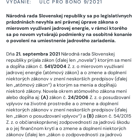
VYDANIE:
ULC PRO BONO 9/2021
Národná rada Slovenskej republiky sa po legislatívnych
prázdninách nevyhla ani právnej úprave zákona o
mierovom využívaní jadrovej energie, v rámci ktorého
sa po novom vytvárajú podmienky na osobitné konanie
o povolení na umiestnenie jadrového zariadenia.
Dňa
21. septembra 2021
Národná rada Slovenskej
republiky prijala zákon (ďalej len „novela“) ktorým sa mení
a dopĺňa zákon č.
541/2004
Z. z. o mierovom využívaní
jadrovej energie (atómový zákon) a o zmene a doplnení
niektorých zákonov v znení neskorších predpisov (ďalej
len „atómový zákon“) a ktorým sa menia a dopĺňajú
niektoré zákony. Novela okrem atómového zákona mení
alebo dopĺňa aj:
(A)
zákon č.
24/2006
Z. z. o posudzovaní
vplyvov na životné prostredie a o zmene a doplnení
niektorých zákonov v znení neskorších predpisov (ďalej
len „zákon o posudzovaní vplyvov“) a
(B)
zákon č. 54/2015
Z. z. o občianskoprávnej zodpovednosti za jadrovú škodu
a o jej finančnom krytí a o zmene a doplnení niektorých
zákonov (ďalej len „zákon o zodpovednosti za jadrovú