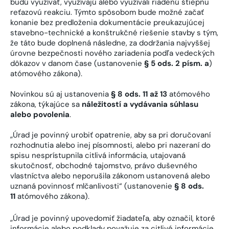
budú využívať, využívajú alebo využívali riadenú štiepnu
reťazovú reakciu. Týmto spôsobom bude možné začať
konanie bez predloženia dokumentácie preukazujúcej
stavebno-technické a konštrukčné riešenie stavby s tým,
že táto bude doplnená následne, za dodržania najvyššej
úrovne bezpečnosti nového zariadenia podľa vedeckých
dôkazov v danom čase (ustanovenie
§ 5 ods. 2 písm. a
)
atómového zákona).
Novinkou sú aj ustanovenia
§ 8 ods. 11 až 13
atómového
zákona, týkajúce sa
náležitostí a vydávania súhlasu
alebo povolenia
.
„Úrad je povinný urobiť opatrenie, aby sa pri doručovaní
rozhodnutia alebo inej písomnosti, alebo pri nazeraní do
spisu nesprístupnila citlivá informácia, utajovaná
skutočnosť, obchodné tajomstvo, právo duševného
vlastníctva alebo neporušila zákonom ustanovená alebo
uznaná povinnosť mlčanlivosti“ (ustanovenie
§ 8 ods.
11
atómového zákona).
„Úrad je povinný upovedomiť žiadateľa, aby označil, ktoré
informácie alebo podklady považuje za citlivé informácie,